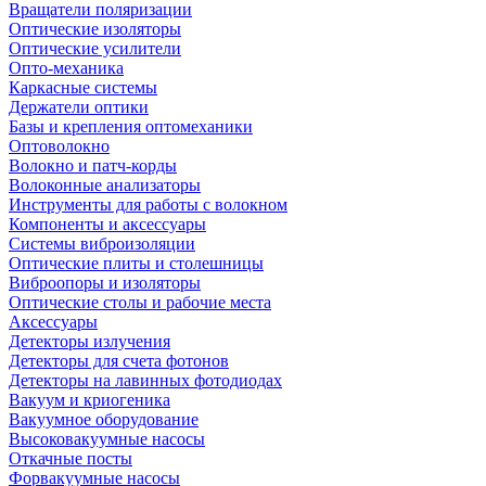
Вращатели поляризации
Оптические изоляторы
Оптические усилители
Опто-механика
Каркасные системы
Держатели оптики
Базы и крепления оптомеханики
Оптоволокно
Волокно и патч-корды
Волоконные анализаторы
Инструменты для работы с волокном
Компоненты и аксессуары
Системы виброизоляции
Оптические плиты и столешницы
Виброопоры и изоляторы
Оптические столы и рабочие места
Аксессуары
Детекторы излучения
Детекторы для счета фотонов
Детекторы на лавинных фотодиодах
Вакуум и криогеника
Вакуумное оборудование
Высоковакуумные насосы
Откачные посты
Форвакуумные насосы