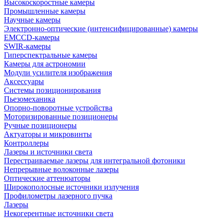
Высокоскоростные камеры
Промышленные камеры
Научные камеры
Электронно-оптические (интенсифицированные) камеры
EMCCD-камеры
SWIR-камеры
Гиперспектральные камеры
Камеры для астрономии
Модули усилителя изображения
Аксессуары
Системы позиционирования
Пьезомеханика
Опорно-поворотные устройства
Моторизированные позиционеры
Ручные позиционеры
Актуаторы и микровинты
Контроллеры
Лазеры и источники света
Перестраиваемые лазеры для интегральной фотоники
Непрерывные волоконные лазеры
Оптические аттенюаторы
Широкополосные источники излучения
Профилометры лазерного пучка
Лазеры
Некогерентные источники света