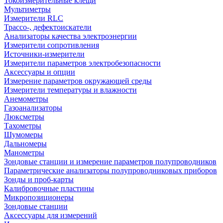
Токоизмерительные клещи
Мультиметры
Измерители RLC
Трассо-, дефектоискатели
Анализаторы качества электроэнергии
Измерители сопротивления
Источники-измерители
Измерители параметров электробезопасности
Аксессуары и опции
Измерение параметров окружающей среды
Измерители температуры и влажности
Анемометры
Газоанализаторы
Люксметры
Тахометры
Шумомеры
Дальномеры
Манометры
Зондовые станции и измерение параметров полупроводников
Параметрические анализаторы полупроводниковых приборов
Зонды и проб-карты
Калибровочные пластины
Микропозиционеры
Зондовые станции
Аксессуары для измерений