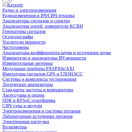
Каталог
Радио и электроизмерения
Радиоизмерения и ВЧ/СВЧ-техника
Анализаторы сигналов и спектра
Анализаторы цепей, измерители КСВН
Генераторы сигналов
Осциллографы
Усилители мощности
Частотомеры
Анализаторы коэффициента шума и источники шума
Измерители и анализаторы ВЧ мощности
Измерительные антенны
Модульные приборы PXI/PXIe/AXI
Имитаторы сигналов GPS и ГЛОНАСС
Системы и комплексы тестирования
Логические анализаторы
Стандарты частоты и компараторы
Аксессуары и опции
SDR и RFSoC‑платформы
СВЧ узлы и модули
Электроизмерения и системы питания
Лабораторные источники питания
Электронные нагрузки
Вольтметры