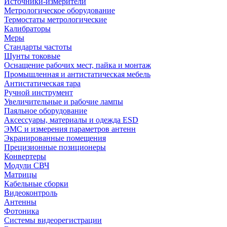
Источники-измерители
Метрологическое оборудование
Термостаты метрологические
Калибраторы
Меры
Стандарты частоты
Шунты токовые
Оснащение рабочих мест, пайка и монтаж
Промышленная и антистатическая мебель
Антистатическая тара
Ручной инструмент
Увеличительные и рабочие лампы
Паяльное оборудование
Аксессуары, материалы и одежда ESD
ЭМС и измерения параметров антенн
Экранированные помещения
Прецизионные позиционеры
Конвертеры
Модули СВЧ
Матрицы
Кабельные сборки
Видеоконтроль
Антенны
Фотоника
Cистемы видеорегистрации