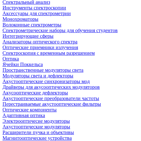
Спектральный анализ
Инструменты спектроскопии
Аксессуары для спектрометрии
Монохроматоры
Волоконные спектрометры
Спектрометрические наборы для обучения студентов
Интегрирующие сферы
Анализаторы оптического спектра
Оптические приемники излучения
Спектроскопия с временным разрешением
Оптика
Ячейки Поккельса
Пространственные модуляторы света
Модуляторы света и дефлекторы
Акустооптические синхронизаторы мод
Драйверы для акусооптических модуляторов
Акусооптические дефлекторы
Акустооптические преобразователи частоты
Перестраиваемые акустооптические фильтры
Оптические компоненты
Адаптивная оптика
Электрооптичесие модуляторы
Акустооптические модуляторы
Расширители пучка и объективы
Магнитооптические устройства