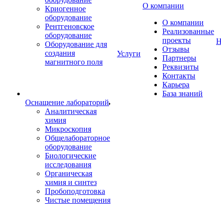
О компании
Криогенное
оборудование
О компании
Рентгеновское
Реализованные
оборудование
проекты
Н
Оборудование для
Отзывы
создания
Услуги
Партнеры
магнитного поля
Реквизиты
Контакты
Карьера
База знаний
Оснащение лабораторий
Аналитическая
химия
Микроскопия
Общелабораторное
оборудование
Биологические
исследования
Органическая
химия и синтез
Пробоподготовка
Чистые помещения