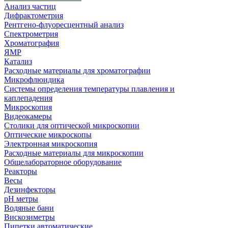
Анализ частиц
Дифрактометрия
Рентгено-флуоресцентный анализ
Спектрометрия
Хроматография
ЯМР
Катализ
Расходные материалы для хроматографии
Микрофлюидика
Системы определения температуры плавления и
каплепадения
Микроскопия
Видеокамеры
Столики для оптической микроскопии
Оптические микроскопы
Электронная микроскопия
Расходные материалы для микроскопии
Общелабораторное оборудование
Реакторы
Весы
Дезинфекторы
рН метры
Водяные бани
Вискозиметры
Пипетки автоматические