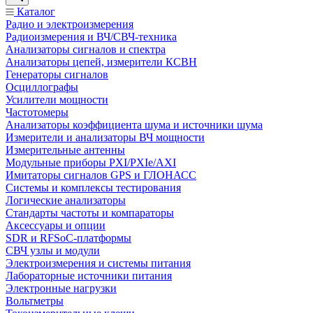
Каталог
Радио и электроизмерения
Радиоизмерения и ВЧ/СВЧ-техника
Анализаторы сигналов и спектра
Анализаторы цепей, измерители КСВН
Генераторы сигналов
Осциллографы
Усилители мощности
Частотомеры
Анализаторы коэффициента шума и источники шума
Измерители и анализаторы ВЧ мощности
Измерительные антенны
Модульные приборы PXI/PXIe/AXI
Имитаторы сигналов GPS и ГЛОНАСС
Системы и комплексы тестирования
Логические анализаторы
Стандарты частоты и компараторы
Аксессуары и опции
SDR и RFSoC‑платформы
СВЧ узлы и модули
Электроизмерения и системы питания
Лабораторные источники питания
Электронные нагрузки
Вольтметры