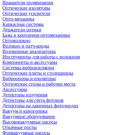
Вращатели поляризации
Оптические изоляторы
Оптические усилители
Опто-механика
Каркасные системы
Держатели оптики
Базы и крепления оптомеханики
Оптоволокно
Волокно и патч-корды
Волоконные анализаторы
Инструменты для работы с волокном
Компоненты и аксессуары
Системы виброизоляции
Оптические плиты и столешницы
Виброопоры и изоляторы
Оптические столы и рабочие места
Аксессуары
Детекторы излучения
Детекторы для счета фотонов
Детекторы на лавинных фотодиодах
Вакуум и криогеника
Вакуумное оборудование
Высоковакуумные насосы
Откачные посты
Форвакуумные насосы