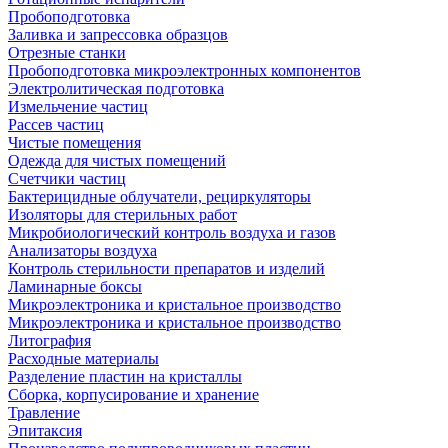
Пробоподготовка
Заливка и запрессовка образцов
Отрезные станки
Пробоподготовка микроэлектронных компонентов
Электролитическая подготовка
Измельчение частиц
Рассев частиц
Чистые помещения
Одежда для чистых помещений
Счетчики частиц
Бактерицидные облучатели, рециркуляторы
Изоляторы для стерильных работ
Микробиологический контроль воздуха и газов
Анализаторы воздуха
Контроль стерильности препаратов и изделий
Ламинарные боксы
Микроэлектроника и кристальное производство
Микроэлектроника и кристальное производство
Литография
Расходные материалы
Разделение пластин на кристаллы
Сборка, корпусирование и хранение
Травление
Эпитаксия