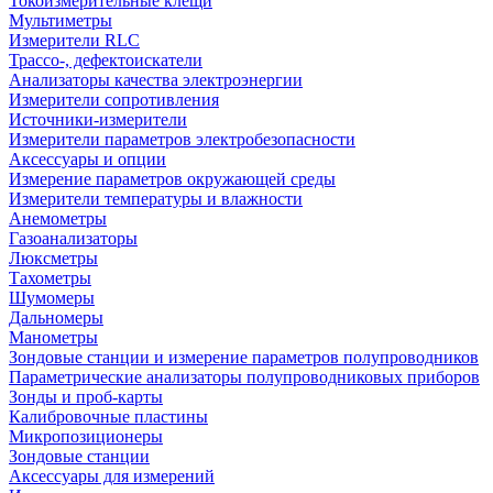
Токоизмерительные клещи
Мультиметры
Измерители RLC
Трассо-, дефектоискатели
Анализаторы качества электроэнергии
Измерители сопротивления
Источники-измерители
Измерители параметров электробезопасности
Аксессуары и опции
Измерение параметров окружающей среды
Измерители температуры и влажности
Анемометры
Газоанализаторы
Люксметры
Тахометры
Шумомеры
Дальномеры
Манометры
Зондовые станции и измерение параметров полупроводников
Параметрические анализаторы полупроводниковых приборов
Зонды и проб-карты
Калибровочные пластины
Микропозиционеры
Зондовые станции
Аксессуары для измерений