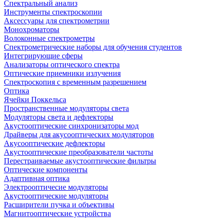
Спектральный анализ
Инструменты спектроскопии
Аксессуары для спектрометрии
Монохроматоры
Волоконные спектрометры
Спектрометрические наборы для обучения студентов
Интегрирующие сферы
Анализаторы оптического спектра
Оптические приемники излучения
Спектроскопия с временным разрешением
Оптика
Ячейки Поккельса
Пространственные модуляторы света
Модуляторы света и дефлекторы
Акустооптические синхронизаторы мод
Драйверы для акусооптических модуляторов
Акусооптические дефлекторы
Акустооптические преобразователи частоты
Перестраиваемые акустооптические фильтры
Оптические компоненты
Адаптивная оптика
Электрооптичесие модуляторы
Акустооптические модуляторы
Расширители пучка и объективы
Магнитооптические устройства