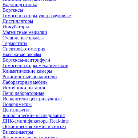
Водоподготовка
Вортексы
Гомогенизаторы ультразвуковые
Дистилляторы
Инкубаторы
Магнитные мешалки
Сушильные шкафы
Термостаты
Спектрофотометрия
Вытяжные шкафы
Вортексы-центрифуги
Гомогенизаторы механические
Климатические камеры
Ротационные испарители
Лабораторная мебель
Источники питания
Печи лабораторные
Испарители центрифужные
Поляриметры
Центрифуги
Биологические исследования
ДНК-амплификаторы Real-time
Органическая химия и синтез
Вискозиметры
Ротационные испарители