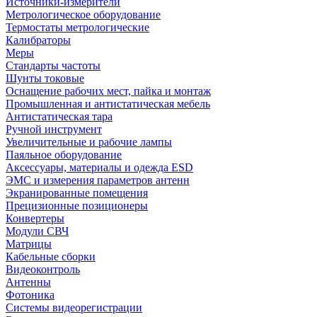
Источники-измерители
Метрологическое оборудование
Термостаты метрологические
Калибраторы
Меры
Стандарты частоты
Шунты токовые
Оснащение рабочих мест, пайка и монтаж
Промышленная и антистатическая мебель
Антистатическая тара
Ручной инструмент
Увеличительные и рабочие лампы
Паяльное оборудование
Аксессуары, материалы и одежда ESD
ЭМС и измерения параметров антенн
Экранированные помещения
Прецизионные позиционеры
Конвертеры
Модули СВЧ
Матрицы
Кабельные сборки
Видеоконтроль
Антенны
Фотоника
Cистемы видеорегистрации