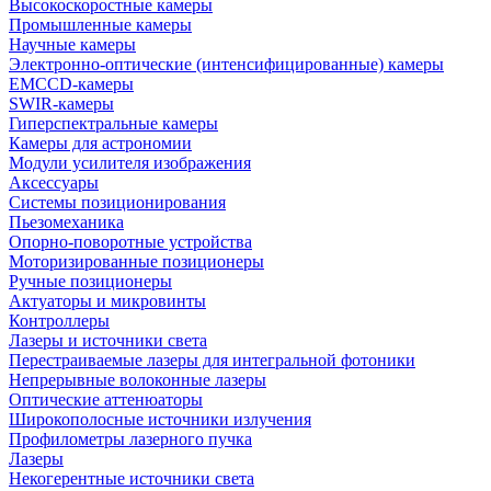
Высокоскоростные камеры
Промышленные камеры
Научные камеры
Электронно-оптические (интенсифицированные) камеры
EMCCD-камеры
SWIR-камеры
Гиперспектральные камеры
Камеры для астрономии
Модули усилителя изображения
Аксессуары
Системы позиционирования
Пьезомеханика
Опорно-поворотные устройства
Моторизированные позиционеры
Ручные позиционеры
Актуаторы и микровинты
Контроллеры
Лазеры и источники света
Перестраиваемые лазеры для интегральной фотоники
Непрерывные волоконные лазеры
Оптические аттенюаторы
Широкополосные источники излучения
Профилометры лазерного пучка
Лазеры
Некогерентные источники света