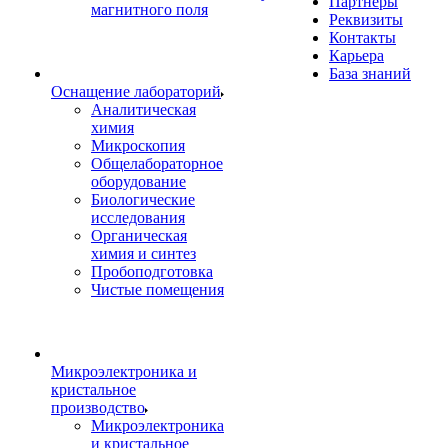
Партнеры
магнитного поля
Реквизиты
Контакты
Карьера
База знаний
Оснащение лабораторий
Аналитическая
химия
Микроскопия
Общелабораторное
оборудование
Биологические
исследования
Органическая
химия и синтез
Пробоподготовка
Чистые помещения
Микроэлектроника и
кристальное
производство
Микроэлектроника
и кристальное