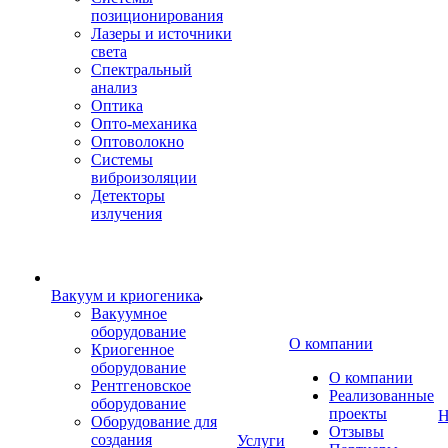
позиционирования
Лазеры и источники
света
Спектральный
анализ
Оптика
Опто-механика
Оптоволокно
Системы
виброизоляции
Детекторы
излучения
Вакуум и криогеника
Вакуумное
оборудование
О компании
Криогенное
оборудование
О компании
Рентгеновское
Реализованные
оборудование
проекты
Н
Оборудование для
Отзывы
создания
Услуги