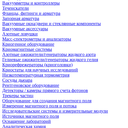
Вакуумметры и контроллеры
Течеискатели
Фланцы, фитинги и арматура
Запорная арматура
Вакуумные окна/двери и стеклянные компоненты
Вакуумные аксессуары
Азотные ловушки
Масс-спектрометры и анализаторы
Криогенное оборудование
Криомагнитные системы
Азотные ожижители/генераторы жидкого азота
Гелиевые ожижители/генераторы жидкого гелия
Криорефрежераторы (криоголовки)
Криостаты для научных исследований
Низкотемпературная термометрия
Сосуды дьюара
Рентгеновское оборудование
Детекторы / камеры прямого счета фотонов
Трекеры частиц
Оборудование для создания магнитного поля
Измерение магнитного поля и потока
Исследовательские системы и измерительные модули
Источники магнитного поля
Оснащение лабораторий
Аналитическая химия