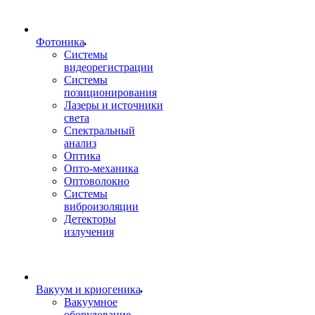
Фотоника
Cистемы
видеорегистрации
Системы
позиционирования
Лазеры и источники
света
Спектральный
анализ
Оптика
Опто-механика
Оптоволокно
Системы
виброизоляции
Детекторы
излучения
Вакуум и криогеника
Вакуумное
оборудование