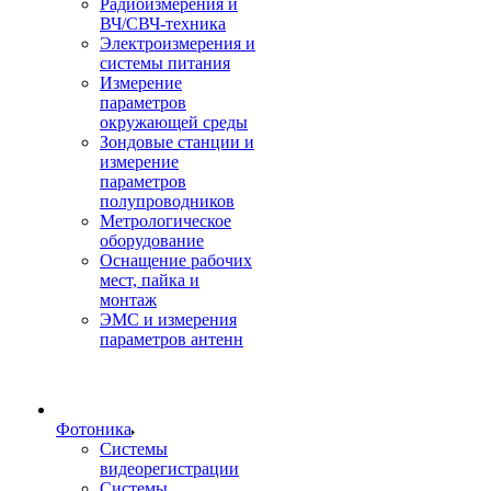
Радиоизмерения и
ВЧ/СВЧ-техника
Электроизмерения и
системы питания
Измерение
параметров
окружающей среды
Зондовые станции и
измерение
параметров
полупроводников
Метрологическое
оборудование
Оснащение рабочих
мест, пайка и
монтаж
ЭМС и измерения
параметров антенн
Фотоника
Cистемы
видеорегистрации
Системы