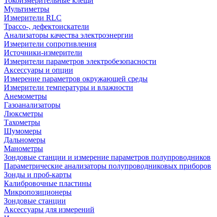
Токоизмерительные клещи
Мультиметры
Измерители RLC
Трассо-, дефектоискатели
Анализаторы качества электроэнергии
Измерители сопротивления
Источники-измерители
Измерители параметров электробезопасности
Аксессуары и опции
Измерение параметров окружающей среды
Измерители температуры и влажности
Анемометры
Газоанализаторы
Люксметры
Тахометры
Шумомеры
Дальномеры
Манометры
Зондовые станции и измерение параметров полупроводников
Параметрические анализаторы полупроводниковых приборов
Зонды и проб-карты
Калибровочные пластины
Микропозиционеры
Зондовые станции
Аксессуары для измерений