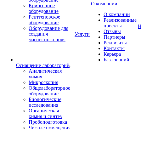
О компании
Криогенное
оборудование
О компании
Рентгеновское
Реализованные
оборудование
проекты
Н
Оборудование для
Отзывы
создания
Услуги
Партнеры
магнитного поля
Реквизиты
Контакты
Карьера
База знаний
Оснащение лабораторий
Аналитическая
химия
Микроскопия
Общелабораторное
оборудование
Биологические
исследования
Органическая
химия и синтез
Пробоподготовка
Чистые помещения