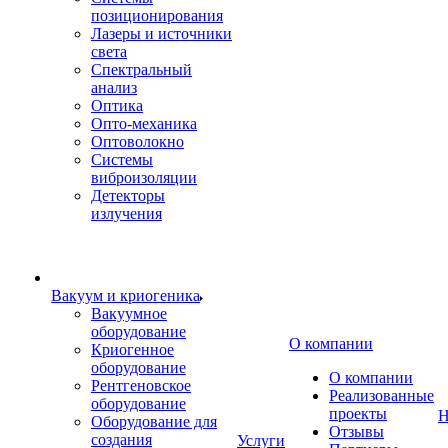
позиционирования
Лазеры и источники
света
Спектральный
анализ
Оптика
Опто-механика
Оптоволокно
Системы
виброизоляции
Детекторы
излучения
Вакуум и криогеника
Вакуумное
оборудование
О компании
Криогенное
оборудование
О компании
Рентгеновское
Реализованные
оборудование
проекты
Н
Оборудование для
Отзывы
создания
Услуги