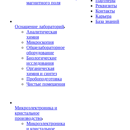
Партнеры
магнитного поля
Реквизиты
Контакты
Карьера
База знаний
Оснащение лабораторий
Аналитическая
химия
Микроскопия
Общелабораторное
оборудование
Биологические
исследования
Органическая
химия и синтез
Пробоподготовка
Чистые помещения
Микроэлектроника и
кристальное
производство
Микроэлектроника
и кристальное