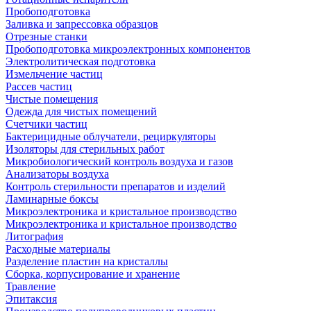
Пробоподготовка
Заливка и запрессовка образцов
Отрезные станки
Пробоподготовка микроэлектронных компонентов
Электролитическая подготовка
Измельчение частиц
Рассев частиц
Чистые помещения
Одежда для чистых помещений
Счетчики частиц
Бактерицидные облучатели, рециркуляторы
Изоляторы для стерильных работ
Микробиологический контроль воздуха и газов
Анализаторы воздуха
Контроль стерильности препаратов и изделий
Ламинарные боксы
Микроэлектроника и кристальное производство
Микроэлектроника и кристальное производство
Литография
Расходные материалы
Разделение пластин на кристаллы
Сборка, корпусирование и хранение
Травление
Эпитаксия