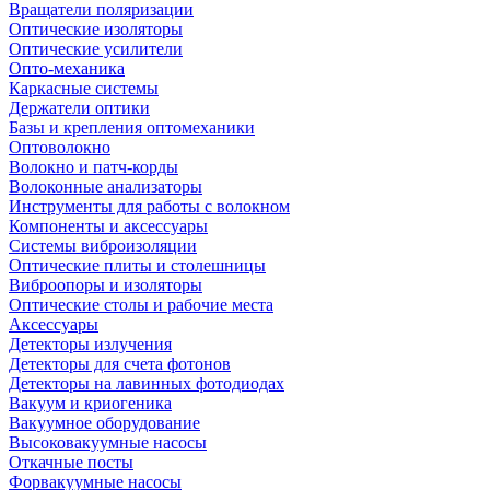
Вращатели поляризации
Оптические изоляторы
Оптические усилители
Опто-механика
Каркасные системы
Держатели оптики
Базы и крепления оптомеханики
Оптоволокно
Волокно и патч-корды
Волоконные анализаторы
Инструменты для работы с волокном
Компоненты и аксессуары
Системы виброизоляции
Оптические плиты и столешницы
Виброопоры и изоляторы
Оптические столы и рабочие места
Аксессуары
Детекторы излучения
Детекторы для счета фотонов
Детекторы на лавинных фотодиодах
Вакуум и криогеника
Вакуумное оборудование
Высоковакуумные насосы
Откачные посты
Форвакуумные насосы