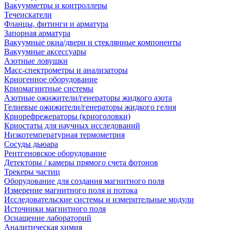
Вакуумметры и контроллеры
Течеискатели
Фланцы, фитинги и арматура
Запорная арматура
Вакуумные окна/двери и стеклянные компоненты
Вакуумные аксессуары
Азотные ловушки
Масс-спектрометры и анализаторы
Криогенное оборудование
Криомагнитные системы
Азотные ожижители/генераторы жидкого азота
Гелиевые ожижители/генераторы жидкого гелия
Криорефрежераторы (криоголовки)
Криостаты для научных исследований
Низкотемпературная термометрия
Сосуды дьюара
Рентгеновское оборудование
Детекторы / камеры прямого счета фотонов
Трекеры частиц
Оборудование для создания магнитного поля
Измерение магнитного поля и потока
Исследовательские системы и измерительные модули
Источники магнитного поля
Оснащение лабораторий
Аналитическая химия