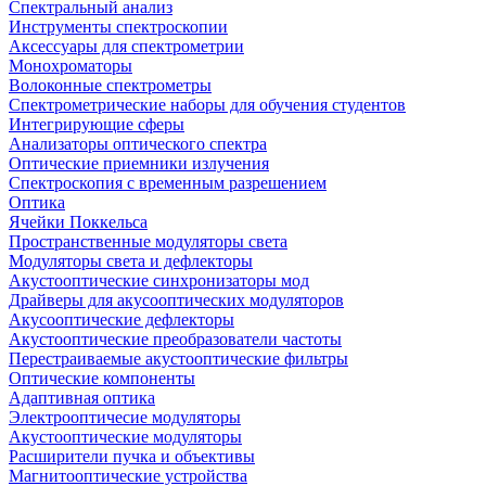
Спектральный анализ
Инструменты спектроскопии
Аксессуары для спектрометрии
Монохроматоры
Волоконные спектрометры
Спектрометрические наборы для обучения студентов
Интегрирующие сферы
Анализаторы оптического спектра
Оптические приемники излучения
Спектроскопия с временным разрешением
Оптика
Ячейки Поккельса
Пространственные модуляторы света
Модуляторы света и дефлекторы
Акустооптические синхронизаторы мод
Драйверы для акусооптических модуляторов
Акусооптические дефлекторы
Акустооптические преобразователи частоты
Перестраиваемые акустооптические фильтры
Оптические компоненты
Адаптивная оптика
Электрооптичесие модуляторы
Акустооптические модуляторы
Расширители пучка и объективы
Магнитооптические устройства