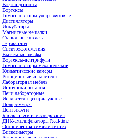
Водоподготовка
Вортексы
Гомогенизаторы ультразвуковые
Дистилляторы
Инкубаторы
Магнитные мешалки
Сушильные шкафы
Термостаты
Спектрофотометрия
Вытяжные шкафы
Вортексы-центрифуги
Гомогенизаторы механические
Климатические камеры
Ротационные испарители
Лабораторная мебель
Источники питания
Печи лабораторные
Испарители центрифужные
Поляриметры
Центрифуги
Биологические исследования
ДНК-амплификаторы Real-time
Органическая химия и синтез
Вискозиметры
Ротационные испарители