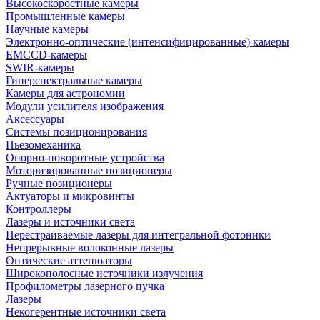
Высокоскоростные камеры
Промышленные камеры
Научные камеры
Электронно-оптические (интенсифицированные) камеры
EMCCD-камеры
SWIR-камеры
Гиперспектральные камеры
Камеры для астрономии
Модули усилителя изображения
Аксессуары
Системы позиционирования
Пьезомеханика
Опорно-поворотные устройства
Моторизированные позиционеры
Ручные позиционеры
Актуаторы и микровинты
Контроллеры
Лазеры и источники света
Перестраиваемые лазеры для интегральной фотоники
Непрерывные волоконные лазеры
Оптические аттенюаторы
Широкополосные источники излучения
Профилометры лазерного пучка
Лазеры
Некогерентные источники света