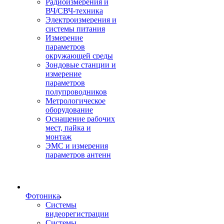
Радиоизмерения и
ВЧ/СВЧ-техника
Электроизмерения и
системы питания
Измерение
параметров
окружающей среды
Зондовые станции и
измерение
параметров
полупроводников
Метрологическое
оборудование
Оснащение рабочих
мест, пайка и
монтаж
ЭМС и измерения
параметров антенн
Фотоника
Cистемы
видеорегистрации
Системы