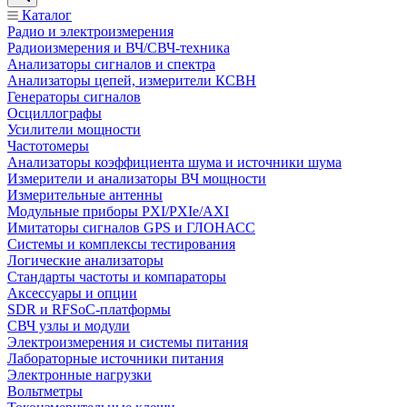
Каталог
Радио и электроизмерения
Радиоизмерения и ВЧ/СВЧ-техника
Анализаторы сигналов и спектра
Анализаторы цепей, измерители КСВН
Генераторы сигналов
Осциллографы
Усилители мощности
Частотомеры
Анализаторы коэффициента шума и источники шума
Измерители и анализаторы ВЧ мощности
Измерительные антенны
Модульные приборы PXI/PXIe/AXI
Имитаторы сигналов GPS и ГЛОНАСС
Системы и комплексы тестирования
Логические анализаторы
Стандарты частоты и компараторы
Аксессуары и опции
SDR и RFSoC‑платформы
СВЧ узлы и модули
Электроизмерения и системы питания
Лабораторные источники питания
Электронные нагрузки
Вольтметры