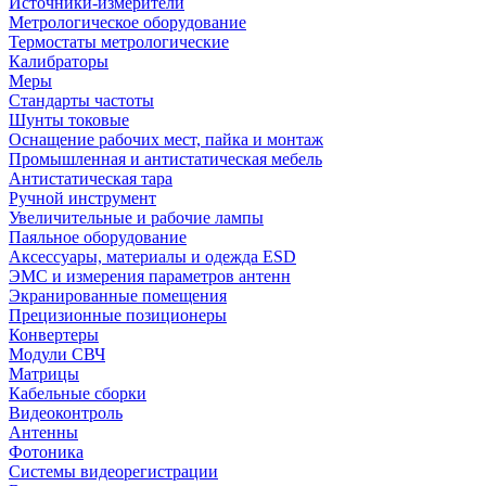
Источники-измерители
Метрологическое оборудование
Термостаты метрологические
Калибраторы
Меры
Стандарты частоты
Шунты токовые
Оснащение рабочих мест, пайка и монтаж
Промышленная и антистатическая мебель
Антистатическая тара
Ручной инструмент
Увеличительные и рабочие лампы
Паяльное оборудование
Аксессуары, материалы и одежда ESD
ЭМС и измерения параметров антенн
Экранированные помещения
Прецизионные позиционеры
Конвертеры
Модули СВЧ
Матрицы
Кабельные сборки
Видеоконтроль
Антенны
Фотоника
Cистемы видеорегистрации