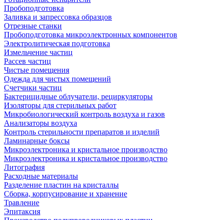
Пробоподготовка
Заливка и запрессовка образцов
Отрезные станки
Пробоподготовка микроэлектронных компонентов
Электролитическая подготовка
Измельчение частиц
Рассев частиц
Чистые помещения
Одежда для чистых помещений
Счетчики частиц
Бактерицидные облучатели, рециркуляторы
Изоляторы для стерильных работ
Микробиологический контроль воздуха и газов
Анализаторы воздуха
Контроль стерильности препаратов и изделий
Ламинарные боксы
Микроэлектроника и кристальное производство
Микроэлектроника и кристальное производство
Литография
Расходные материалы
Разделение пластин на кристаллы
Сборка, корпусирование и хранение
Травление
Эпитаксия