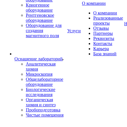
О компании
Криогенное
оборудование
О компании
Рентгеновское
Реализованные
оборудование
проекты
Н
Оборудование для
Отзывы
создания
Услуги
Партнеры
магнитного поля
Реквизиты
Контакты
Карьера
База знаний
Оснащение лабораторий
Аналитическая
химия
Микроскопия
Общелабораторное
оборудование
Биологические
исследования
Органическая
химия и синтез
Пробоподготовка
Чистые помещения