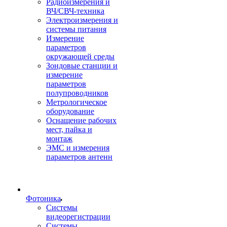
Радиоизмерения и
ВЧ/СВЧ-техника
Электроизмерения и
системы питания
Измерение
параметров
окружающей среды
Зондовые станции и
измерение
параметров
полупроводников
Метрологическое
оборудование
Оснащение рабочих
мест, пайка и
монтаж
ЭМС и измерения
параметров антенн
Фотоника
Cистемы
видеорегистрации
Системы