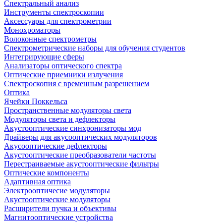
Спектральный анализ
Инструменты спектроскопии
Аксессуары для спектрометрии
Монохроматоры
Волоконные спектрометры
Спектрометрические наборы для обучения студентов
Интегрирующие сферы
Анализаторы оптического спектра
Оптические приемники излучения
Спектроскопия с временным разрешением
Оптика
Ячейки Поккельса
Пространственные модуляторы света
Модуляторы света и дефлекторы
Акустооптические синхронизаторы мод
Драйверы для акусооптических модуляторов
Акусооптические дефлекторы
Акустооптические преобразователи частоты
Перестраиваемые акустооптические фильтры
Оптические компоненты
Адаптивная оптика
Электрооптичесие модуляторы
Акустооптические модуляторы
Расширители пучка и объективы
Магнитооптические устройства