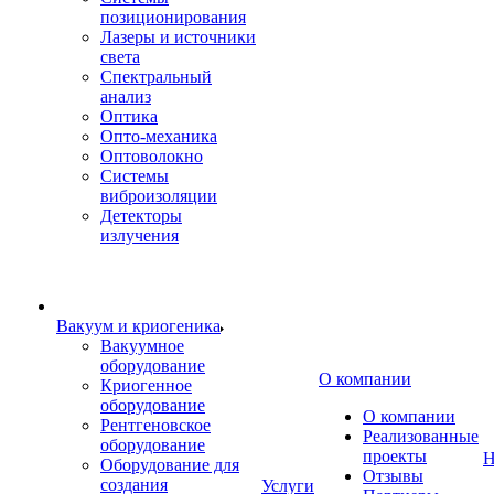
позиционирования
Лазеры и источники
света
Спектральный
анализ
Оптика
Опто-механика
Оптоволокно
Системы
виброизоляции
Детекторы
излучения
Вакуум и криогеника
Вакуумное
оборудование
О компании
Криогенное
оборудование
О компании
Рентгеновское
Реализованные
оборудование
проекты
Н
Оборудование для
Отзывы
создания
Услуги