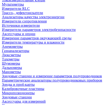
Токоизмерительные клещи
Мультиметры
Измерители RLC
Трассо-, дефектоискатели
Анализаторы качества электроэнергии
Измерители сопротивления
Источники-измерители
Измерители параметров электробезопасности
Аксессуары и опции
Измерение параметров окружающей среды
Измерители температуры и влажности
Анемометры
Газоанализаторы
Люксметры
Тахометры
Шумомеры
Дальномеры
Манометры
Зондовые станции и измерение параметров полупроводников
Параметрические анализаторы полупроводниковых приборов
Зонды и проб-карты
Калибровочные пластины
Микропозиционеры
Зондовые станции
Аксессуары для измерений