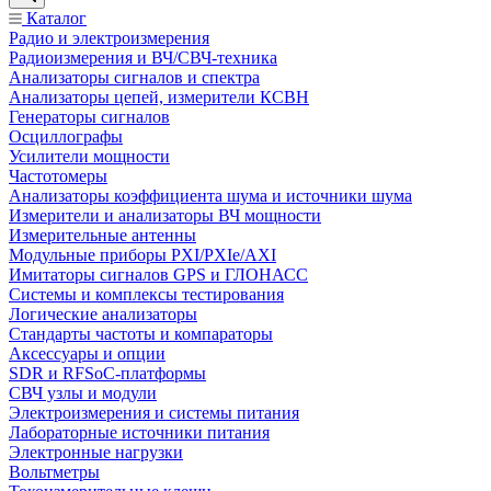
Каталог
Радио и электроизмерения
Радиоизмерения и ВЧ/СВЧ-техника
Анализаторы сигналов и спектра
Анализаторы цепей, измерители КСВН
Генераторы сигналов
Осциллографы
Усилители мощности
Частотомеры
Анализаторы коэффициента шума и источники шума
Измерители и анализаторы ВЧ мощности
Измерительные антенны
Модульные приборы PXI/PXIe/AXI
Имитаторы сигналов GPS и ГЛОНАСС
Системы и комплексы тестирования
Логические анализаторы
Стандарты частоты и компараторы
Аксессуары и опции
SDR и RFSoC‑платформы
СВЧ узлы и модули
Электроизмерения и системы питания
Лабораторные источники питания
Электронные нагрузки
Вольтметры