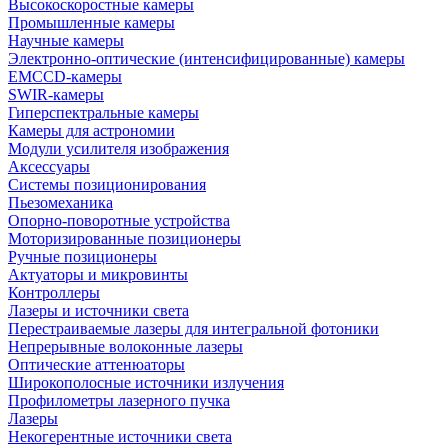
Высокоскоростные камеры
Промышленные камеры
Научные камеры
Электронно-оптические (интенсифицированные) камеры
EMCCD-камеры
SWIR-камеры
Гиперспектральные камеры
Камеры для астрономии
Модули усилителя изображения
Аксессуары
Системы позиционирования
Пьезомеханика
Опорно-поворотные устройства
Моторизированные позиционеры
Ручные позиционеры
Актуаторы и микровинты
Контроллеры
Лазеры и источники света
Перестраиваемые лазеры для интегральной фотоники
Непрерывные волоконные лазеры
Оптические аттенюаторы
Широкополосные источники излучения
Профилометры лазерного пучка
Лазеры
Некогерентные источники света