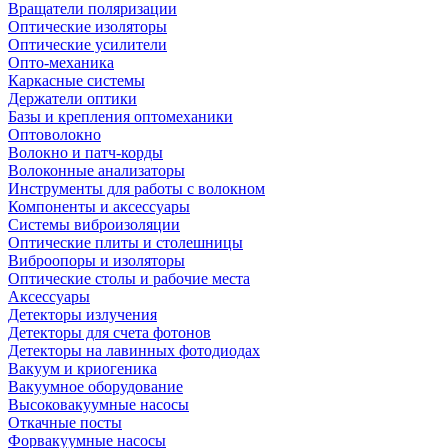
Вращатели поляризации
Оптические изоляторы
Оптические усилители
Опто-механика
Каркасные системы
Держатели оптики
Базы и крепления оптомеханики
Оптоволокно
Волокно и патч-корды
Волоконные анализаторы
Инструменты для работы с волокном
Компоненты и аксессуары
Системы виброизоляции
Оптические плиты и столешницы
Виброопоры и изоляторы
Оптические столы и рабочие места
Аксессуары
Детекторы излучения
Детекторы для счета фотонов
Детекторы на лавинных фотодиодах
Вакуум и криогеника
Вакуумное оборудование
Высоковакуумные насосы
Откачные посты
Форвакуумные насосы