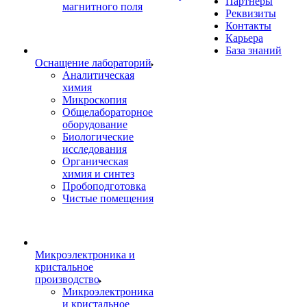
Партнеры
магнитного поля
Реквизиты
Контакты
Карьера
База знаний
Оснащение лабораторий
Аналитическая
химия
Микроскопия
Общелабораторное
оборудование
Биологические
исследования
Органическая
химия и синтез
Пробоподготовка
Чистые помещения
Микроэлектроника и
кристальное
производство
Микроэлектроника
и кристальное