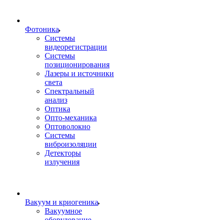
Фотоника
Cистемы
видеорегистрации
Системы
позиционирования
Лазеры и источники
света
Спектральный
анализ
Оптика
Опто-механика
Оптоволокно
Системы
виброизоляции
Детекторы
излучения
Вакуум и криогеника
Вакуумное
оборудование