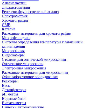
Анализ частиц
Дифрактометрия
Рентгено-флуоресцентный анализ
Спектрометрия
Хроматография
ЯМР
Катализ
Расходные материалы для хроматографии
Микрофлюидика
Системы определения температуры плавления и
каплепадения
Микроскопия
Видеокамеры
Столики для оптической микроскопии
Оптические микроскопы
Электронная микроскопия
Расходные материалы для микроскопии
Общелабораторное оборудование
Реакторы
Весы
Дезинфекторы
рН метры
Водяные бани
Вискозиметры
Пипетки автоматические