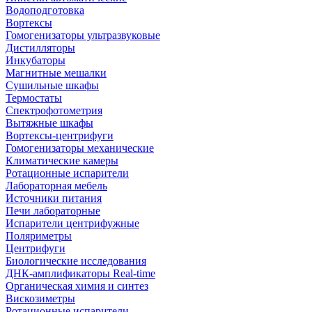
Водоподготовка
Вортексы
Гомогенизаторы ультразвуковые
Дистилляторы
Инкубаторы
Магнитные мешалки
Сушильные шкафы
Термостаты
Спектрофотометрия
Вытяжные шкафы
Вортексы-центрифуги
Гомогенизаторы механические
Климатические камеры
Ротационные испарители
Лабораторная мебель
Источники питания
Печи лабораторные
Испарители центрифужные
Поляриметры
Центрифуги
Биологические исследования
ДНК-амплификаторы Real-time
Органическая химия и синтез
Вискозиметры
Ротационные испарители