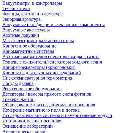
Вакуумметры и контроллеры
Течеискатели
Фланцы, фитинги и арматура
Запорная арматура
Вакуумные окна/двери и стеклянные компоненты
Вакуумные аксессуары
Азотные ловушки
Масс-спектрометры и анализаторы
Криогенное оборудование
Криомагнитные системы
Азотные ожижители/генераторы жидкого азота
Гелиевые ожижители/генераторы жидкого гелия
Криорефрежераторы (криоголовки)
Криостаты для научных исследований
Низкотемпературная термометрия
Сосуды дьюара
Рентгеновское оборудование
Детекторы / камеры прямого счета фотонов
Трекеры частиц
Оборудование для создания магнитного поля
Измерение магнитного поля и потока
Исследовательские системы и измерительные модули
Источники магнитного поля
Оснащение лабораторий
Аналитическая химия