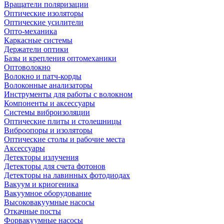
Вращатели поляризации
Оптические изоляторы
Оптические усилители
Опто-механика
Каркасные системы
Держатели оптики
Базы и крепления оптомеханики
Оптоволокно
Волокно и патч-корды
Волоконные анализаторы
Инструменты для работы с волокном
Компоненты и аксессуары
Системы виброизоляции
Оптические плиты и столешницы
Виброопоры и изоляторы
Оптические столы и рабочие места
Аксессуары
Детекторы излучения
Детекторы для счета фотонов
Детекторы на лавинных фотодиодах
Вакуум и криогеника
Вакуумное оборудование
Высоковакуумные насосы
Откачные посты
Форвакуумные насосы