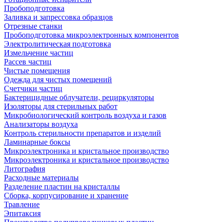
Пробоподготовка
Заливка и запрессовка образцов
Отрезные станки
Пробоподготовка микроэлектронных компонентов
Электролитическая подготовка
Измельчение частиц
Рассев частиц
Чистые помещения
Одежда для чистых помещений
Счетчики частиц
Бактерицидные облучатели, рециркуляторы
Изоляторы для стерильных работ
Микробиологический контроль воздуха и газов
Анализаторы воздуха
Контроль стерильности препаратов и изделий
Ламинарные боксы
Микроэлектроника и кристальное производство
Микроэлектроника и кристальное производство
Литография
Расходные материалы
Разделение пластин на кристаллы
Сборка, корпусирование и хранение
Травление
Эпитаксия