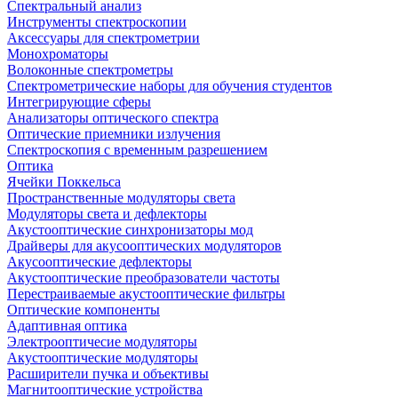
Спектральный анализ
Инструменты спектроскопии
Аксессуары для спектрометрии
Монохроматоры
Волоконные спектрометры
Спектрометрические наборы для обучения студентов
Интегрирующие сферы
Анализаторы оптического спектра
Оптические приемники излучения
Спектроскопия с временным разрешением
Оптика
Ячейки Поккельса
Пространственные модуляторы света
Модуляторы света и дефлекторы
Акустооптические синхронизаторы мод
Драйверы для акусооптических модуляторов
Акусооптические дефлекторы
Акустооптические преобразователи частоты
Перестраиваемые акустооптические фильтры
Оптические компоненты
Адаптивная оптика
Электрооптичесие модуляторы
Акустооптические модуляторы
Расширители пучка и объективы
Магнитооптические устройства