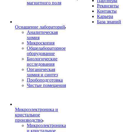
Партнеры
магнитного поля
Реквизиты
Контакты
Карьера
База знаний
Оснащение лабораторий
Аналитическая
химия
Микроскопия
Общелабораторное
оборудование
Биологические
исследования
Органическая
химия и синтез
Пробоподготовка
Чистые помещения
Микроэлектроника и
кристальное
производство
Микроэлектроника
и кристальное