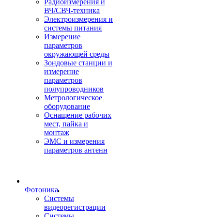
Радиоизмерения и
ВЧ/СВЧ-техника
Электроизмерения и
системы питания
Измерение
параметров
окружающей среды
Зондовые станции и
измерение
параметров
полупроводников
Метрологическое
оборудование
Оснащение рабочих
мест, пайка и
монтаж
ЭМС и измерения
параметров антенн
Фотоника
Cистемы
видеорегистрации
Системы