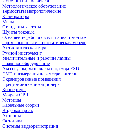
Источники-измерители
Метрологическое оборудование
Термостаты метрологические
Калибраторы
Меры
Стандарты частоты
Шунты токовые
Оснащение рабочих мест, пайка и монтаж
Промышленная и антистатическая мебель
Антистатическая тара
Ручной инструмент
Увеличительные и рабочие лампы
Паяльное оборудование
Аксессуары, материалы и одежда ESD
ЭМС и измерения параметров антенн
Экранированные помещения
Прецизионные позиционеры
Конвертеры
Модули СВЧ
Матрицы
Кабельные сборки
Видеоконтроль
Антенны
Фотоника
Cистемы видеорегистрации