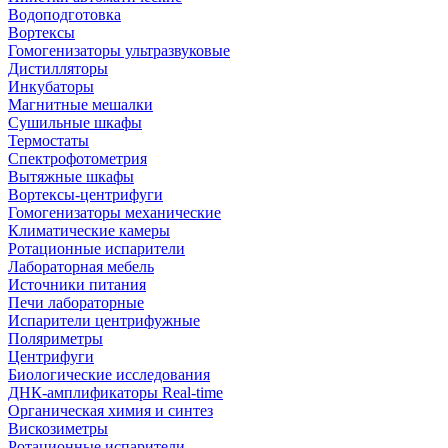
Водоподготовка
Вортексы
Гомогенизаторы ультразвуковые
Дистилляторы
Инкубаторы
Магнитные мешалки
Сушильные шкафы
Термостаты
Спектрофотометрия
Вытяжные шкафы
Вортексы-центрифуги
Гомогенизаторы механические
Климатические камеры
Ротационные испарители
Лабораторная мебель
Источники питания
Печи лабораторные
Испарители центрифужные
Поляриметры
Центрифуги
Биологические исследования
ДНК-амплификаторы Real-time
Органическая химия и синтез
Вискозиметры
Ротационные испарители