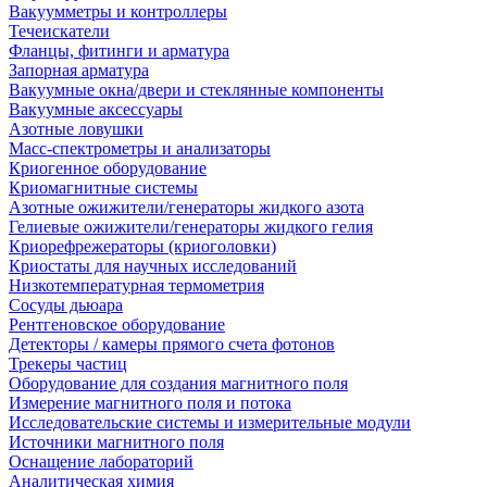
Вакуумметры и контроллеры
Течеискатели
Фланцы, фитинги и арматура
Запорная арматура
Вакуумные окна/двери и стеклянные компоненты
Вакуумные аксессуары
Азотные ловушки
Масс-спектрометры и анализаторы
Криогенное оборудование
Криомагнитные системы
Азотные ожижители/генераторы жидкого азота
Гелиевые ожижители/генераторы жидкого гелия
Криорефрежераторы (криоголовки)
Криостаты для научных исследований
Низкотемпературная термометрия
Сосуды дьюара
Рентгеновское оборудование
Детекторы / камеры прямого счета фотонов
Трекеры частиц
Оборудование для создания магнитного поля
Измерение магнитного поля и потока
Исследовательские системы и измерительные модули
Источники магнитного поля
Оснащение лабораторий
Аналитическая химия