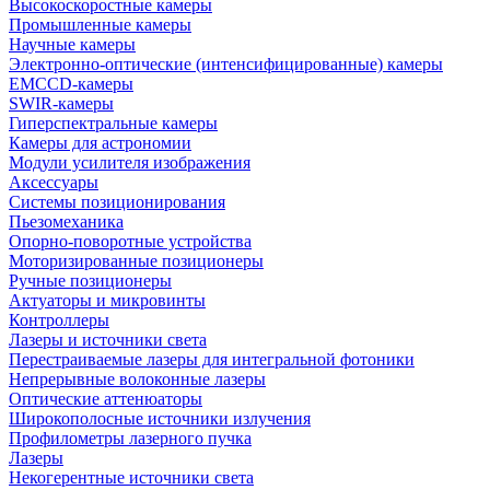
Высокоскоростные камеры
Промышленные камеры
Научные камеры
Электронно-оптические (интенсифицированные) камеры
EMCCD-камеры
SWIR-камеры
Гиперспектральные камеры
Камеры для астрономии
Модули усилителя изображения
Аксессуары
Системы позиционирования
Пьезомеханика
Опорно-поворотные устройства
Моторизированные позиционеры
Ручные позиционеры
Актуаторы и микровинты
Контроллеры
Лазеры и источники света
Перестраиваемые лазеры для интегральной фотоники
Непрерывные волоконные лазеры
Оптические аттенюаторы
Широкополосные источники излучения
Профилометры лазерного пучка
Лазеры
Некогерентные источники света