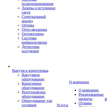
позиционирования
Лазеры и источники
света
Спектральный
анализ
Оптика
Опто-механика
Оптоволокно
Системы
виброизоляции
Детекторы
излучения
Вакуум и криогеника
Вакуумное
оборудование
О компании
Криогенное
оборудование
О компании
Рентгеновское
Реализованные
оборудование
проекты
Н
Оборудование для
Отзывы
создания
Услуги