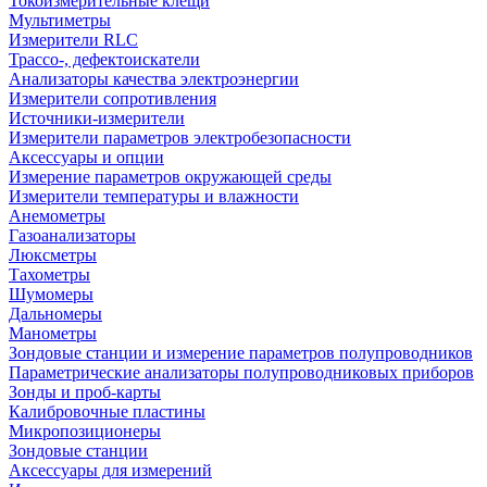
Токоизмерительные клещи
Мультиметры
Измерители RLC
Трассо-, дефектоискатели
Анализаторы качества электроэнергии
Измерители сопротивления
Источники-измерители
Измерители параметров электробезопасности
Аксессуары и опции
Измерение параметров окружающей среды
Измерители температуры и влажности
Анемометры
Газоанализаторы
Люксметры
Тахометры
Шумомеры
Дальномеры
Манометры
Зондовые станции и измерение параметров полупроводников
Параметрические анализаторы полупроводниковых приборов
Зонды и проб-карты
Калибровочные пластины
Микропозиционеры
Зондовые станции
Аксессуары для измерений