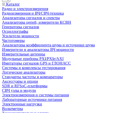
Каталог
Радио и электроизмерения
Радиоизмерения и ВЧ/СВЧ-техника
Анализаторы сигналов и спектра
Анализаторы цепей, измерители КСВН
Генераторы сигналов
Осциллографы
Усилители мощности
Частотомеры
Анализаторы коэффициента шума и источники шума
Измерители и анализаторы ВЧ мощности
Измерительные антенны
Модульные приборы PXI/PXIe/AXI
Имитаторы сигналов GPS и ГЛОНАСС
Системы и комплексы тестирования
Логические анализаторы
Стандарты частоты и компараторы
Аксессуары и опции
SDR и RFSoC‑платформы
СВЧ узлы и модули
Электроизмерения и системы питания
Лабораторные источники питания
Электронные нагрузки
Вольтметры