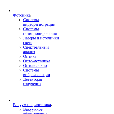
Фотоника
Cистемы
видеорегистрации
Системы
позиционирования
Лазеры и источники
света
Спектральный
анализ
Оптика
Опто-механика
Оптоволокно
Системы
виброизоляции
Детекторы
излучения
Вакуум и криогеника
Вакуумное
оборудование