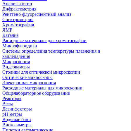
Анализ частиц
Дифрактометрия
Рентгено-флуоресцентный анализ
Спектрометрия
Хроматография
ЯМР
Катализ
Расходные материалы для хроматографии
Микрофлюидика
Системы определения температуры плавления и
каплепадения
Микроскопия
Видеокамеры
Столики для оптической микроскопии
Оптические микроскопы
Электронная микроскопия
Расходные материалы для микроскопии
Общелабораторное оборудование
Реакторы
Весы
Дезинфекторы
рН метры
Водяные бани
Вискозиметры
Пипетки автоматические