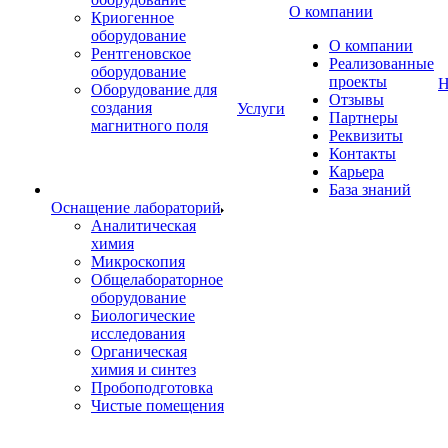
О компании
Криогенное
оборудование
О компании
Рентгеновское
Реализованные
оборудование
проекты
Н
Оборудование для
Отзывы
создания
Услуги
Партнеры
магнитного поля
Реквизиты
Контакты
Карьера
База знаний
Оснащение лабораторий
Аналитическая
химия
Микроскопия
Общелабораторное
оборудование
Биологические
исследования
Органическая
химия и синтез
Пробоподготовка
Чистые помещения