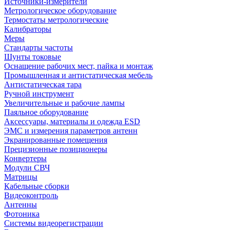
Источники-измерители
Метрологическое оборудование
Термостаты метрологические
Калибраторы
Меры
Стандарты частоты
Шунты токовые
Оснащение рабочих мест, пайка и монтаж
Промышленная и антистатическая мебель
Антистатическая тара
Ручной инструмент
Увеличительные и рабочие лампы
Паяльное оборудование
Аксессуары, материалы и одежда ESD
ЭМС и измерения параметров антенн
Экранированные помещения
Прецизионные позиционеры
Конвертеры
Модули СВЧ
Матрицы
Кабельные сборки
Видеоконтроль
Антенны
Фотоника
Cистемы видеорегистрации