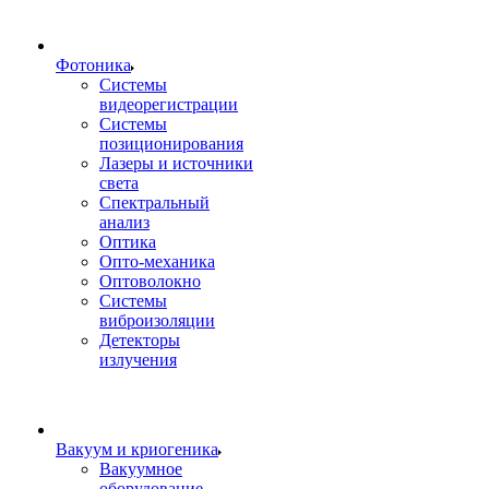
Фотоника
Cистемы
видеорегистрации
Системы
позиционирования
Лазеры и источники
света
Спектральный
анализ
Оптика
Опто-механика
Оптоволокно
Системы
виброизоляции
Детекторы
излучения
Вакуум и криогеника
Вакуумное
оборудование