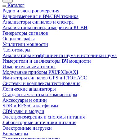
Каталог
Радио и электроизмерения
Радиоизмерения и ВЧ/СВЧ-техника
Анализаторы сигналов и спектра
Анализаторы цепей, измерители КСВН
Генераторы сигналов
Осциллографы
Усилители мощности
Частотомеры
Анализаторы коэффициента шума и источники шума
Измерители и анализаторы ВЧ мощности
Измерительные антенны
Модульные приборы PXI/PXIe/AXI
Имитаторы сигналов GPS и ГЛОНАСС
Системы и комплексы тестирования
Логические анализаторы
Стандарты частоты и компараторы
Аксессуары и опции
SDR и RFSoC‑платформы
СВЧ узлы и модули
Электроизмерения и системы питания
Лабораторные источники питания
Электронные нагрузки
Вольтметры