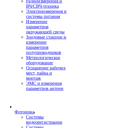
Радиоизмерения и
ВЧ/СВЧ-техника
Электроизмерения и
системы питания
Измерение
параметров
окружающей среды
Зондовые станции и
измерение
параметров
полупроводников
Метрологическое
оборудование
Оснащение рабочих
мест, пайка и
монтаж
ЭМС и измерения
параметров антенн
Фотоника
Cистемы
видеорегистрации
Системы