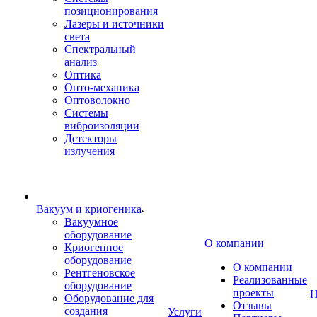
позиционирования
Лазеры и источники
света
Спектральный
анализ
Оптика
Опто-механика
Оптоволокно
Системы
виброизоляции
Детекторы
излучения
Вакуум и криогеника
Вакуумное
оборудование
О компании
Криогенное
оборудование
О компании
Рентгеновское
Реализованные
оборудование
проекты
Н
Оборудование для
Отзывы
создания
Услуги