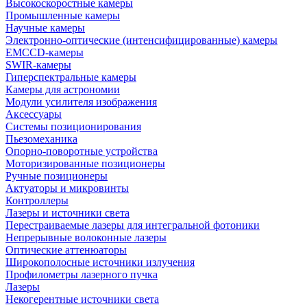
Высокоскоростные камеры
Промышленные камеры
Научные камеры
Электронно-оптические (интенсифицированные) камеры
EMCCD-камеры
SWIR-камеры
Гиперспектральные камеры
Камеры для астрономии
Модули усилителя изображения
Аксессуары
Системы позиционирования
Пьезомеханика
Опорно-поворотные устройства
Моторизированные позиционеры
Ручные позиционеры
Актуаторы и микровинты
Контроллеры
Лазеры и источники света
Перестраиваемые лазеры для интегральной фотоники
Непрерывные волоконные лазеры
Оптические аттенюаторы
Широкополосные источники излучения
Профилометры лазерного пучка
Лазеры
Некогерентные источники света