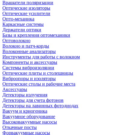
Вращатели поляризации
Оптические изоляторы
Оптические усилители
Опто-механика
Каркасные системы
Держатели оптики
Базы и крепления оптомеханики
Оптоволокно
Волокно и патч-корды
Волоконные анализаторы
Инструменты для работы с волокном
Компоненты и аксессуары
Системы виброизоляции
Оптические плиты и столешницы
Виброопоры и изоляторы
Оптические столы и рабочие места
Аксессуары
Детекторы излучения
Детекторы для счета фотонов
Детекторы на лавинных фотодиодах
Вакуум и криогеника
Вакуумное оборудование
Высоковакуумные насосы
Откачные посты
Форвакуумные насосы