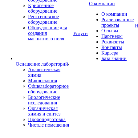
О компании
Криогенное
оборудование
О компании
Рентгеновское
Реализованные
оборудование
проекты
Н
Оборудование для
Отзывы
создания
Услуги
Партнеры
магнитного поля
Реквизиты
Контакты
Карьера
База знаний
Оснащение лабораторий
Аналитическая
химия
Микроскопия
Общелабораторное
оборудование
Биологические
исследования
Органическая
химия и синтез
Пробоподготовка
Чистые помещения