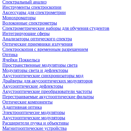
Спектральный анализ
Инструменты спектроскопии
Аксессуары для спектрометрии
Монохроматоры
Волоконные спектрометры
Спектрометрические наборы для обучения студентов
Интегрирующие сферы
Анализаторы оптического спектра
Оптические приемники излучения
Спектроскопия с временным разрешением
Оптика
Ячейки Поккельса
Пространственные модуляторы света
Модуляторы света и дефлекторы
Акустооптические синхронизаторы мод
Драйверы для акусооптических модуляторов
Акусооптические дефлекторы
Акустооптические преобразователи частоты
Перестраиваемые акустооптические фильтры
Оптические компоненты
Адаптивная оптика
Электрооптичесие модуляторы
Акустооптические модуляторы
Расширители пучка и объективы
Магнитооптические устройства