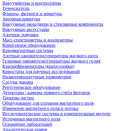
Вакуумметры и контроллеры
Течеискатели
Фланцы, фитинги и арматура
Запорная арматура
Вакуумные окна/двери и стеклянные компоненты
Вакуумные аксессуары
Азотные ловушки
Масс-спектрометры и анализаторы
Криогенное оборудование
Криомагнитные системы
Азотные ожижители/генераторы жидкого азота
Гелиевые ожижители/генераторы жидкого гелия
Криорефрежераторы (криоголовки)
Криостаты для научных исследований
Низкотемпературная термометрия
Сосуды дьюара
Рентгеновское оборудование
Детекторы / камеры прямого счета фотонов
Трекеры частиц
Оборудование для создания магнитного поля
Измерение магнитного поля и потока
Исследовательские системы и измерительные модули
Источники магнитного поля
Оснащение лабораторий
Аналитическая химия