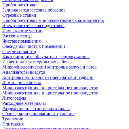
Пробоподготовка
Заливка и запрессовка образцов
Отрезные станки
Пробоподготовка микроэлектронных компонентов
Электролитическая подготовка
Измельчение частиц
Рассев частиц
Чистые помещения
Одежда для чистых помещений
Счетчики частиц
Бактерицидные облучатели, рециркуляторы
Изоляторы для стерильных работ
Микробиологический контроль воздуха и газов
Анализаторы воздуха
Контроль стерильности препаратов и изделий
Ламинарные боксы
Микроэлектроника и кристальное производство
Микроэлектроника и кристальное производство
Литография
Расходные материалы
Разделение пластин на кристаллы
Сборка, корпусирование и хранение
Травление
Эпитаксия