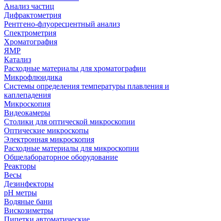
Анализ частиц
Дифрактометрия
Рентгено-флуоресцентный анализ
Спектрометрия
Хроматография
ЯМР
Катализ
Расходные материалы для хроматографии
Микрофлюидика
Системы определения температуры плавления и
каплепадения
Микроскопия
Видеокамеры
Столики для оптической микроскопии
Оптические микроскопы
Электронная микроскопия
Расходные материалы для микроскопии
Общелабораторное оборудование
Реакторы
Весы
Дезинфекторы
рН метры
Водяные бани
Вискозиметры
Пипетки автоматические