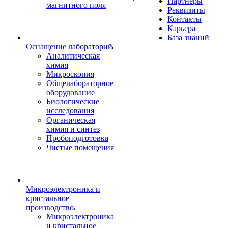
Партнеры
магнитного поля
Реквизиты
Контакты
Карьера
База знаний
Оснащение лабораторий
Аналитическая
химия
Микроскопия
Общелабораторное
оборудование
Биологические
исследования
Органическая
химия и синтез
Пробоподготовка
Чистые помещения
Микроэлектроника и
кристальное
производство
Микроэлектроника
и кристальное