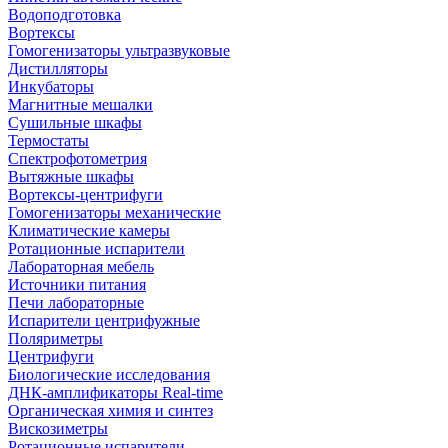
Водоподготовка
Вортексы
Гомогенизаторы ультразвуковые
Дистилляторы
Инкубаторы
Магнитные мешалки
Сушильные шкафы
Термостаты
Спектрофотометрия
Вытяжные шкафы
Вортексы-центрифуги
Гомогенизаторы механические
Климатические камеры
Ротационные испарители
Лабораторная мебель
Источники питания
Печи лабораторные
Испарители центрифужные
Поляриметры
Центрифуги
Биологические исследования
ДНК-амплификаторы Real-time
Органическая химия и синтез
Вискозиметры
Ротационные испарители