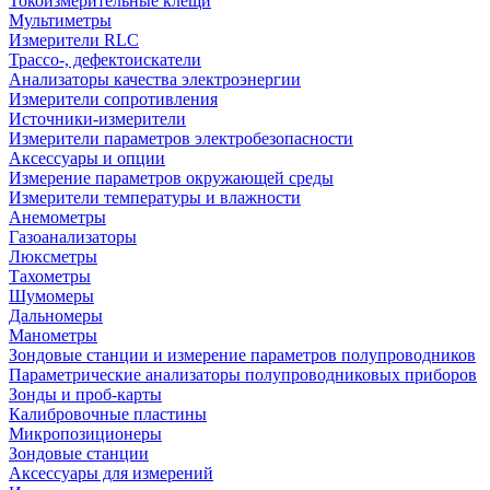
Токоизмерительные клещи
Мультиметры
Измерители RLC
Трассо-, дефектоискатели
Анализаторы качества электроэнергии
Измерители сопротивления
Источники-измерители
Измерители параметров электробезопасности
Аксессуары и опции
Измерение параметров окружающей среды
Измерители температуры и влажности
Анемометры
Газоанализаторы
Люксметры
Тахометры
Шумомеры
Дальномеры
Манометры
Зондовые станции и измерение параметров полупроводников
Параметрические анализаторы полупроводниковых приборов
Зонды и проб-карты
Калибровочные пластины
Микропозиционеры
Зондовые станции
Аксессуары для измерений