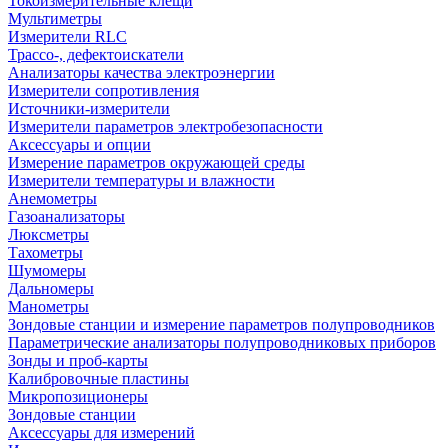
Токоизмерительные клещи
Мультиметры
Измерители RLC
Трассо-, дефектоискатели
Анализаторы качества электроэнергии
Измерители сопротивления
Источники-измерители
Измерители параметров электробезопасности
Аксессуары и опции
Измерение параметров окружающей среды
Измерители температуры и влажности
Анемометры
Газоанализаторы
Люксметры
Тахометры
Шумомеры
Дальномеры
Манометры
Зондовые станции и измерение параметров полупроводников
Параметрические анализаторы полупроводниковых приборов
Зонды и проб-карты
Калибровочные пластины
Микропозиционеры
Зондовые станции
Аксессуары для измерений