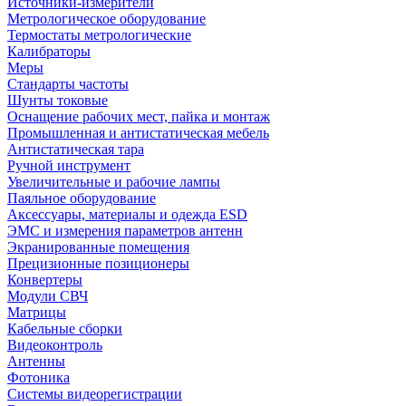
Источники-измерители
Метрологическое оборудование
Термостаты метрологические
Калибраторы
Меры
Стандарты частоты
Шунты токовые
Оснащение рабочих мест, пайка и монтаж
Промышленная и антистатическая мебель
Антистатическая тара
Ручной инструмент
Увеличительные и рабочие лампы
Паяльное оборудование
Аксессуары, материалы и одежда ESD
ЭМС и измерения параметров антенн
Экранированные помещения
Прецизионные позиционеры
Конвертеры
Модули СВЧ
Матрицы
Кабельные сборки
Видеоконтроль
Антенны
Фотоника
Cистемы видеорегистрации