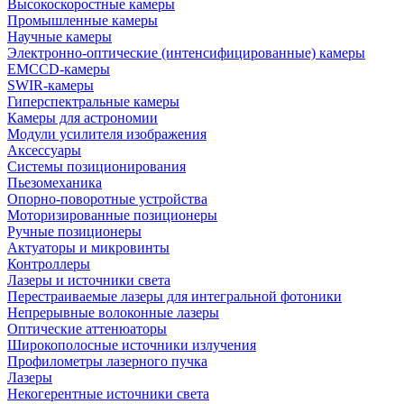
Высокоскоростные камеры
Промышленные камеры
Научные камеры
Электронно-оптические (интенсифицированные) камеры
EMCCD-камеры
SWIR-камеры
Гиперспектральные камеры
Камеры для астрономии
Модули усилителя изображения
Аксессуары
Системы позиционирования
Пьезомеханика
Опорно-поворотные устройства
Моторизированные позиционеры
Ручные позиционеры
Актуаторы и микровинты
Контроллеры
Лазеры и источники света
Перестраиваемые лазеры для интегральной фотоники
Непрерывные волоконные лазеры
Оптические аттенюаторы
Широкополосные источники излучения
Профилометры лазерного пучка
Лазеры
Некогерентные источники света