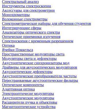
Спектральный анализ
Инструменты спектроскопии
Аксессуары для спектрометрии
Монохроматоры
Волоконные спектрометры
Спектрометрические наборы для обучения студентов
Интегрирующие сферы
Анализаторы оптического спектра
Оптические приемники излучения
Спектроскопия с временным разрешением
Оптика
Ячейки Поккельса
Пространственные модуляторы света
Модуляторы света и дефлекторы
Акустооптические синхронизаторы мод
Драйверы для акусооптических модуляторов
Акусооптические дефлекторы
Акустооптические преобразователи частоты
Перестраиваемые акустооптические фильтры
Оптические компоненты
Адаптивная оптика
Электрооптичесие модуляторы
Акустооптические модуляторы
Расширители пучка и объективы
Магнитооптические устройства