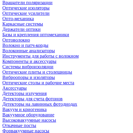
Вращатели поляризации
Оптические изоляторы
Оптические усилители
Опто-механика
Каркасные системы
Держатели оптики
Базы и крепления оптомеханики
Оптоволокно
Волокно и патч-корды
Волоконные анализаторы
Инструменты для работы с волокном
Компоненты и аксессуары
Системы виброизоляции
Оптические плиты и столешницы
Виброопоры и изоляторы
Оптические столы и рабочие места
Аксессуары
Детекторы излучения
Детекторы для счета фотонов
Детекторы на лавинных фотодиодах
Вакуум и криогеника
Вакуумное оборудование
Высоковакуумные насосы
Откачные посты
Форвакуумные насосы