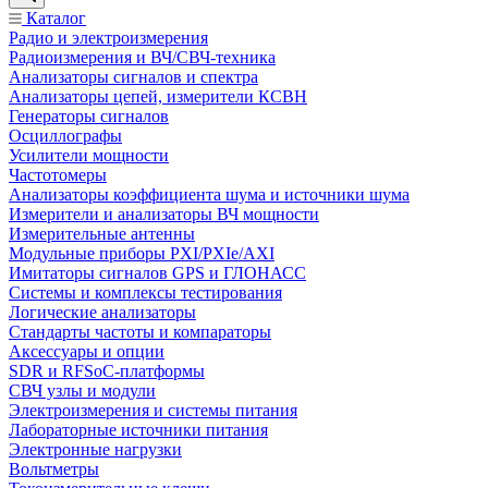
Каталог
Радио и электроизмерения
Радиоизмерения и ВЧ/СВЧ-техника
Анализаторы сигналов и спектра
Анализаторы цепей, измерители КСВН
Генераторы сигналов
Осциллографы
Усилители мощности
Частотомеры
Анализаторы коэффициента шума и источники шума
Измерители и анализаторы ВЧ мощности
Измерительные антенны
Модульные приборы PXI/PXIe/AXI
Имитаторы сигналов GPS и ГЛОНАСС
Системы и комплексы тестирования
Логические анализаторы
Стандарты частоты и компараторы
Аксессуары и опции
SDR и RFSoC‑платформы
СВЧ узлы и модули
Электроизмерения и системы питания
Лабораторные источники питания
Электронные нагрузки
Вольтметры