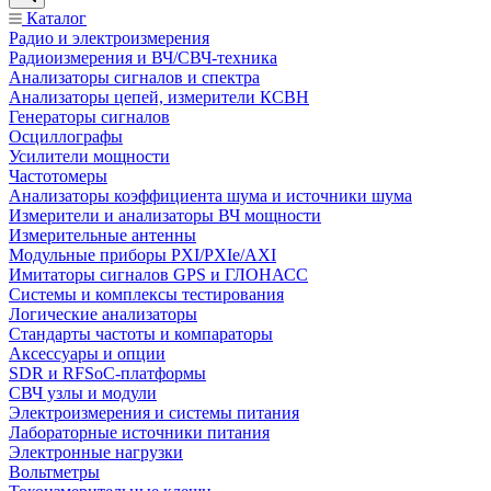
Каталог
Радио и электроизмерения
Радиоизмерения и ВЧ/СВЧ-техника
Анализаторы сигналов и спектра
Анализаторы цепей, измерители КСВН
Генераторы сигналов
Осциллографы
Усилители мощности
Частотомеры
Анализаторы коэффициента шума и источники шума
Измерители и анализаторы ВЧ мощности
Измерительные антенны
Модульные приборы PXI/PXIe/AXI
Имитаторы сигналов GPS и ГЛОНАСС
Системы и комплексы тестирования
Логические анализаторы
Стандарты частоты и компараторы
Аксессуары и опции
SDR и RFSoC‑платформы
СВЧ узлы и модули
Электроизмерения и системы питания
Лабораторные источники питания
Электронные нагрузки
Вольтметры