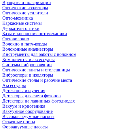
Вращатели поляризации
Оптические изоляторы
Оптические усилители
Опто-механика
Каркасные системы
Держатели оптики
Базы и крепления оптомеханики
Оптоволокно
Волокно и патч-корды
Волоконные анализаторы
Инструменты для работы с волокном
Компоненты и аксессуары
Системы виброизоляции
Оптические плиты и столешницы
Виброопоры и изоляторы
Оптические столы и рабочие места
Аксессуары
Детекторы излучения
Детекторы для счета фотонов
Детекторы на лавинных фотодиодах
Вакуум и криогеника
Вакуумное оборудование
Высоковакуумные насосы
Откачные посты
Форвакуумные насосы