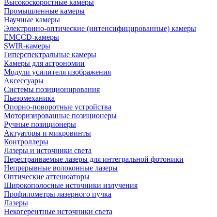
Высокоскоростные камеры
Промышленные камеры
Научные камеры
Электронно-оптические (интенсифицированные) камеры
EMCCD-камеры
SWIR-камеры
Гиперспектральные камеры
Камеры для астрономии
Модули усилителя изображения
Аксессуары
Системы позиционирования
Пьезомеханика
Опорно-поворотные устройства
Моторизированные позиционеры
Ручные позиционеры
Актуаторы и микровинты
Контроллеры
Лазеры и источники света
Перестраиваемые лазеры для интегральной фотоники
Непрерывные волоконные лазеры
Оптические аттенюаторы
Широкополосные источники излучения
Профилометры лазерного пучка
Лазеры
Некогерентные источники света