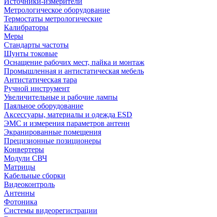
Источники-измерители
Метрологическое оборудование
Термостаты метрологические
Калибраторы
Меры
Стандарты частоты
Шунты токовые
Оснащение рабочих мест, пайка и монтаж
Промышленная и антистатическая мебель
Антистатическая тара
Ручной инструмент
Увеличительные и рабочие лампы
Паяльное оборудование
Аксессуары, материалы и одежда ESD
ЭМС и измерения параметров антенн
Экранированные помещения
Прецизионные позиционеры
Конвертеры
Модули СВЧ
Матрицы
Кабельные сборки
Видеоконтроль
Антенны
Фотоника
Cистемы видеорегистрации