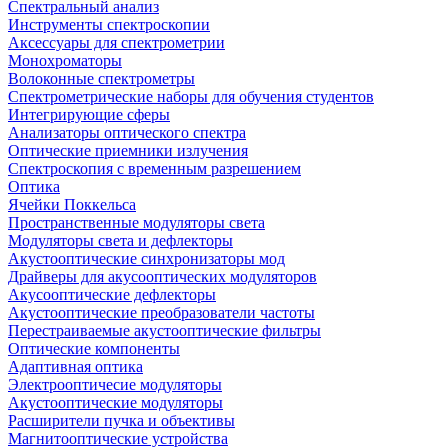
Спектральный анализ
Инструменты спектроскопии
Аксессуары для спектрометрии
Монохроматоры
Волоконные спектрометры
Спектрометрические наборы для обучения студентов
Интегрирующие сферы
Анализаторы оптического спектра
Оптические приемники излучения
Спектроскопия с временным разрешением
Оптика
Ячейки Поккельса
Пространственные модуляторы света
Модуляторы света и дефлекторы
Акустооптические синхронизаторы мод
Драйверы для акусооптических модуляторов
Акусооптические дефлекторы
Акустооптические преобразователи частоты
Перестраиваемые акустооптические фильтры
Оптические компоненты
Адаптивная оптика
Электрооптичесие модуляторы
Акустооптические модуляторы
Расширители пучка и объективы
Магнитооптические устройства