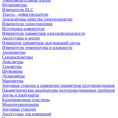
Токоизмерительные клещи
Мультиметры
Измерители RLC
Трассо-, дефектоискатели
Анализаторы качества электроэнергии
Измерители сопротивления
Источники-измерители
Измерители параметров электробезопасности
Аксессуары и опции
Измерение параметров окружающей среды
Измерители температуры и влажности
Анемометры
Газоанализаторы
Люксметры
Тахометры
Шумомеры
Дальномеры
Манометры
Зондовые станции и измерение параметров полупроводников
Параметрические анализаторы полупроводниковых приборов
Зонды и проб-карты
Калибровочные пластины
Микропозиционеры
Зондовые станции
Аксессуары для измерений