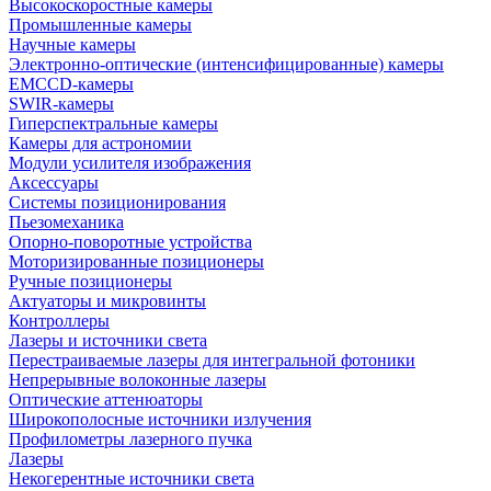
Высокоскоростные камеры
Промышленные камеры
Научные камеры
Электронно-оптические (интенсифицированные) камеры
EMCCD-камеры
SWIR-камеры
Гиперспектральные камеры
Камеры для астрономии
Модули усилителя изображения
Аксессуары
Системы позиционирования
Пьезомеханика
Опорно-поворотные устройства
Моторизированные позиционеры
Ручные позиционеры
Актуаторы и микровинты
Контроллеры
Лазеры и источники света
Перестраиваемые лазеры для интегральной фотоники
Непрерывные волоконные лазеры
Оптические аттенюаторы
Широкополосные источники излучения
Профилометры лазерного пучка
Лазеры
Некогерентные источники света