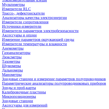
Токоизмерительные клещи
Мультиметры
Измерители RLC
Трассо-, дефектоискатели
Анализаторы качества электроэнергии
Измерители сопротивления
Источники-измерители
Измерители параметров электробезопасности
Аксессуары и опции
Измерение параметров окружающей среды
Измерители температуры и влажности
Анемометры
Газоанализаторы
Люксметры
Тахометры
Шумомеры
Дальномеры
Манометры
Зондовые станции и измерение параметров полупроводников
Параметрические анализаторы полупроводниковых приборов
Зонды и проб-карты
Калибровочные пластины
Микропозиционеры
Зондовые станции
Аксессуары для измерений