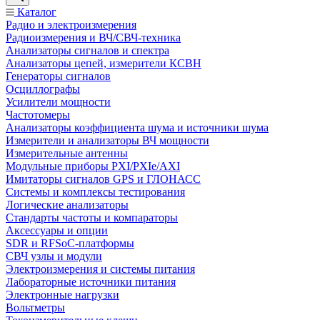
Каталог
Радио и электроизмерения
Радиоизмерения и ВЧ/СВЧ-техника
Анализаторы сигналов и спектра
Анализаторы цепей, измерители КСВН
Генераторы сигналов
Осциллографы
Усилители мощности
Частотомеры
Анализаторы коэффициента шума и источники шума
Измерители и анализаторы ВЧ мощности
Измерительные антенны
Модульные приборы PXI/PXIe/AXI
Имитаторы сигналов GPS и ГЛОНАСС
Системы и комплексы тестирования
Логические анализаторы
Стандарты частоты и компараторы
Аксессуары и опции
SDR и RFSoC‑платформы
СВЧ узлы и модули
Электроизмерения и системы питания
Лабораторные источники питания
Электронные нагрузки
Вольтметры