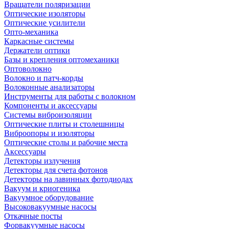
Вращатели поляризации
Оптические изоляторы
Оптические усилители
Опто-механика
Каркасные системы
Держатели оптики
Базы и крепления оптомеханики
Оптоволокно
Волокно и патч-корды
Волоконные анализаторы
Инструменты для работы с волокном
Компоненты и аксессуары
Системы виброизоляции
Оптические плиты и столешницы
Виброопоры и изоляторы
Оптические столы и рабочие места
Аксессуары
Детекторы излучения
Детекторы для счета фотонов
Детекторы на лавинных фотодиодах
Вакуум и криогеника
Вакуумное оборудование
Высоковакуумные насосы
Откачные посты
Форвакуумные насосы