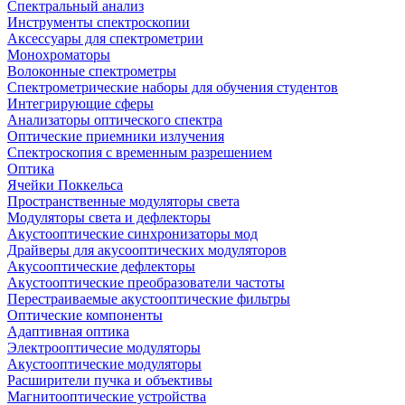
Спектральный анализ
Инструменты спектроскопии
Аксессуары для спектрометрии
Монохроматоры
Волоконные спектрометры
Спектрометрические наборы для обучения студентов
Интегрирующие сферы
Анализаторы оптического спектра
Оптические приемники излучения
Спектроскопия с временным разрешением
Оптика
Ячейки Поккельса
Пространственные модуляторы света
Модуляторы света и дефлекторы
Акустооптические синхронизаторы мод
Драйверы для акусооптических модуляторов
Акусооптические дефлекторы
Акустооптические преобразователи частоты
Перестраиваемые акустооптические фильтры
Оптические компоненты
Адаптивная оптика
Электрооптичесие модуляторы
Акустооптические модуляторы
Расширители пучка и объективы
Магнитооптические устройства