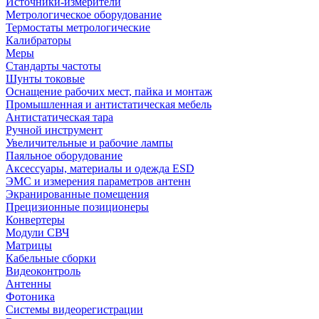
Источники-измерители
Метрологическое оборудование
Термостаты метрологические
Калибраторы
Меры
Стандарты частоты
Шунты токовые
Оснащение рабочих мест, пайка и монтаж
Промышленная и антистатическая мебель
Антистатическая тара
Ручной инструмент
Увеличительные и рабочие лампы
Паяльное оборудование
Аксессуары, материалы и одежда ESD
ЭМС и измерения параметров антенн
Экранированные помещения
Прецизионные позиционеры
Конвертеры
Модули СВЧ
Матрицы
Кабельные сборки
Видеоконтроль
Антенны
Фотоника
Cистемы видеорегистрации