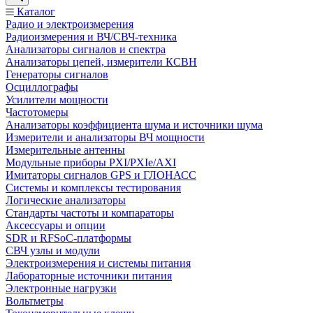
Каталог
Радио и электроизмерения
Радиоизмерения и ВЧ/СВЧ-техника
Анализаторы сигналов и спектра
Анализаторы цепей, измерители КСВН
Генераторы сигналов
Осциллографы
Усилители мощности
Частотомеры
Анализаторы коэффициента шума и источники шума
Измерители и анализаторы ВЧ мощности
Измерительные антенны
Модульные приборы PXI/PXIe/AXI
Имитаторы сигналов GPS и ГЛОНАСС
Системы и комплексы тестирования
Логические анализаторы
Стандарты частоты и компараторы
Аксессуары и опции
SDR и RFSoC‑платформы
СВЧ узлы и модули
Электроизмерения и системы питания
Лабораторные источники питания
Электронные нагрузки
Вольтметры