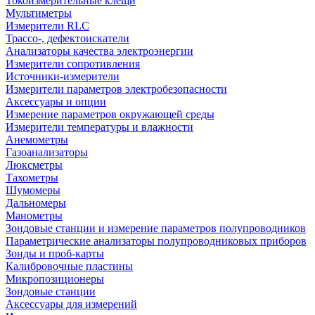
Токоизмерительные клещи
Мультиметры
Измерители RLC
Трассо-, дефектоискатели
Анализаторы качества электроэнергии
Измерители сопротивления
Источники-измерители
Измерители параметров электробезопасности
Аксессуары и опции
Измерение параметров окружающей среды
Измерители температуры и влажности
Анемометры
Газоанализаторы
Люксметры
Тахометры
Шумомеры
Дальномеры
Манометры
Зондовые станции и измерение параметров полупроводников
Параметрические анализаторы полупроводниковых приборов
Зонды и проб-карты
Калибровочные пластины
Микропозиционеры
Зондовые станции
Аксессуары для измерений