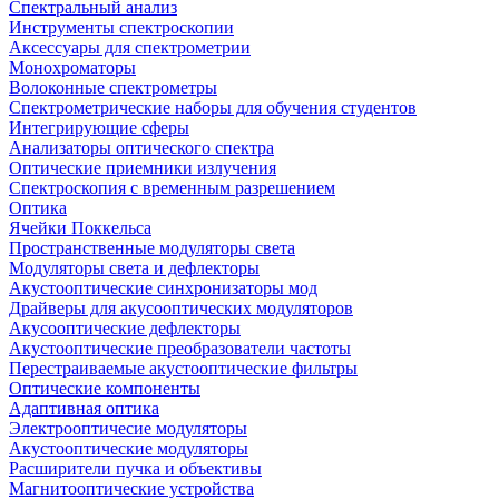
Спектральный анализ
Инструменты спектроскопии
Аксессуары для спектрометрии
Монохроматоры
Волоконные спектрометры
Спектрометрические наборы для обучения студентов
Интегрирующие сферы
Анализаторы оптического спектра
Оптические приемники излучения
Спектроскопия с временным разрешением
Оптика
Ячейки Поккельса
Пространственные модуляторы света
Модуляторы света и дефлекторы
Акустооптические синхронизаторы мод
Драйверы для акусооптических модуляторов
Акусооптические дефлекторы
Акустооптические преобразователи частоты
Перестраиваемые акустооптические фильтры
Оптические компоненты
Адаптивная оптика
Электрооптичесие модуляторы
Акустооптические модуляторы
Расширители пучка и объективы
Магнитооптические устройства