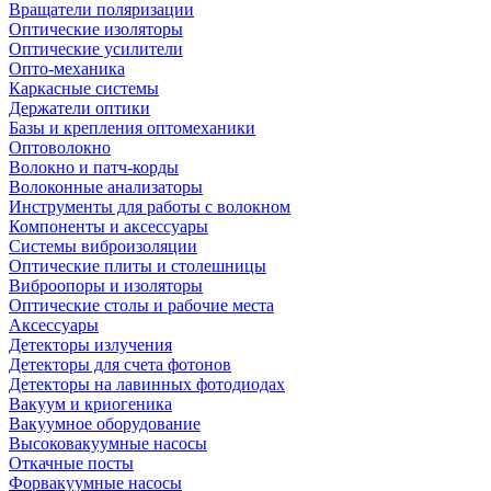
Вращатели поляризации
Оптические изоляторы
Оптические усилители
Опто-механика
Каркасные системы
Держатели оптики
Базы и крепления оптомеханики
Оптоволокно
Волокно и патч-корды
Волоконные анализаторы
Инструменты для работы с волокном
Компоненты и аксессуары
Системы виброизоляции
Оптические плиты и столешницы
Виброопоры и изоляторы
Оптические столы и рабочие места
Аксессуары
Детекторы излучения
Детекторы для счета фотонов
Детекторы на лавинных фотодиодах
Вакуум и криогеника
Вакуумное оборудование
Высоковакуумные насосы
Откачные посты
Форвакуумные насосы