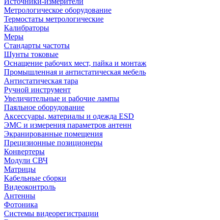
Источники-измерители
Метрологическое оборудование
Термостаты метрологические
Калибраторы
Меры
Стандарты частоты
Шунты токовые
Оснащение рабочих мест, пайка и монтаж
Промышленная и антистатическая мебель
Антистатическая тара
Ручной инструмент
Увеличительные и рабочие лампы
Паяльное оборудование
Аксессуары, материалы и одежда ESD
ЭМС и измерения параметров антенн
Экранированные помещения
Прецизионные позиционеры
Конвертеры
Модули СВЧ
Матрицы
Кабельные сборки
Видеоконтроль
Антенны
Фотоника
Cистемы видеорегистрации