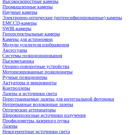
Высокоскоростные камеры
Промышленные камеры
Научные камеры
Электронно-оптические (интенсифицированные) камеры
EMCCD-камеры
SWIR-камеры
Гиперспектральные камеры
Камеры для астрономии
Модули усилителя изображения
Аксессуары
Системы позиционирования
Пьезомеханика
Опорно-поворотные устройства
Моторизированные позиционеры
Ручные позиционеры
Актуаторы и микровинты
Контроллеры
Лазеры и источники света
Перестраиваемые лазеры для интегральной фотоники
Непрерывные волоконные лазеры
Оптические аттенюаторы
Широкополосные источники излучения
Профилометры лазерного пучка
Лазеры
Некогерентные источники света