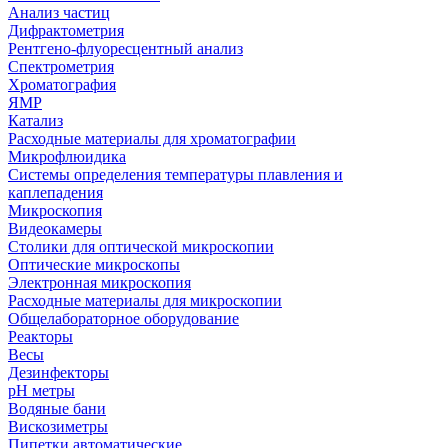
Анализ частиц
Дифрактометрия
Рентгено-флуоресцентный анализ
Спектрометрия
Хроматография
ЯМР
Катализ
Расходные материалы для хроматографии
Микрофлюидика
Системы определения температуры плавления и
каплепадения
Микроскопия
Видеокамеры
Столики для оптической микроскопии
Оптические микроскопы
Электронная микроскопия
Расходные материалы для микроскопии
Общелабораторное оборудование
Реакторы
Весы
Дезинфекторы
рН метры
Водяные бани
Вискозиметры
Пипетки автоматические