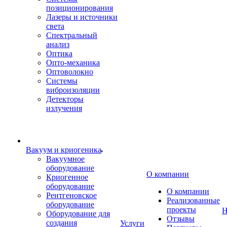
позиционирования
Лазеры и источники
света
Спектральный
анализ
Оптика
Опто-механика
Оптоволокно
Системы
виброизоляции
Детекторы
излучения
Вакуум и криогеника
Вакуумное
оборудование
О компании
Криогенное
оборудование
О компании
Рентгеновское
Реализованные
оборудование
проекты
Н
Оборудование для
Отзывы
создания
Услуги