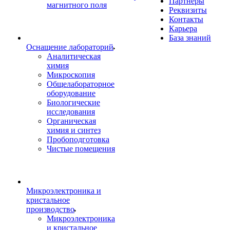
Партнеры
магнитного поля
Реквизиты
Контакты
Карьера
База знаний
Оснащение лабораторий
Аналитическая
химия
Микроскопия
Общелабораторное
оборудование
Биологические
исследования
Органическая
химия и синтез
Пробоподготовка
Чистые помещения
Микроэлектроника и
кристальное
производство
Микроэлектроника
и кристальное