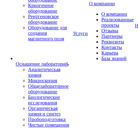
О компании
Криогенное
оборудование
О компании
Рентгеновское
Реализованные
оборудование
проекты
Н
Оборудование для
Отзывы
создания
Услуги
Партнеры
магнитного поля
Реквизиты
Контакты
Карьера
База знаний
Оснащение лабораторий
Аналитическая
химия
Микроскопия
Общелабораторное
оборудование
Биологические
исследования
Органическая
химия и синтез
Пробоподготовка
Чистые помещения