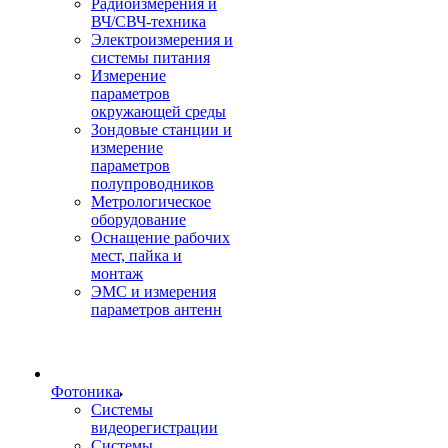
Радиоизмерения и
ВЧ/СВЧ-техника
Электроизмерения и
системы питания
Измерение
параметров
окружающей среды
Зондовые станции и
измерение
параметров
полупроводников
Метрологическое
оборудование
Оснащение рабочих
мест, пайка и
монтаж
ЭМС и измерения
параметров антенн
Фотоника
Cистемы
видеорегистрации
Системы