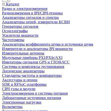
Каталог
Радио и электроизмерения
Радиоизмерения и ВЧ/СВЧ-техника
Анализаторы сигналов и спектра
Анализаторы цепей, измерители КСВН
Генераторы сигналов
Осциллографы
Усилители мощности
Частотомеры
Анализаторы коэффициента шума и источники шума
Измерители и анализаторы ВЧ мощности
Измерительные антенны
Модульные приборы PXI/PXIe/AXI
Имитаторы сигналов GPS и ГЛОНАСС
Системы и комплексы тестирования
Логические анализаторы
Стандарты частоты и компараторы
Аксессуары и опции
SDR и RFSoC‑платформы
СВЧ узлы и модули
Электроизмерения и системы питания
Лабораторные источники питания
Электронные нагрузки
Вольтметры