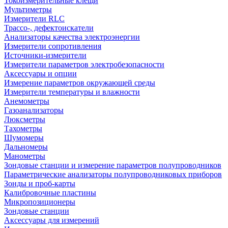
Токоизмерительные клещи
Мультиметры
Измерители RLC
Трассо-, дефектоискатели
Анализаторы качества электроэнергии
Измерители сопротивления
Источники-измерители
Измерители параметров электробезопасности
Аксессуары и опции
Измерение параметров окружающей среды
Измерители температуры и влажности
Анемометры
Газоанализаторы
Люксметры
Тахометры
Шумомеры
Дальномеры
Манометры
Зондовые станции и измерение параметров полупроводников
Параметрические анализаторы полупроводниковых приборов
Зонды и проб-карты
Калибровочные пластины
Микропозиционеры
Зондовые станции
Аксессуары для измерений