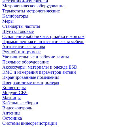
Источники-измерители
Метрологическое оборудование
Термостаты метрологические
Калибраторы
Меры
Стандарты частоты
Шунты токовые
Оснащение рабочих мест, пайка и монтаж
Промышленная и антистатическая мебель
Антистатическая тара
Ручной инструмент
Увеличительные и рабочие лампы
Паяльное оборудование
Аксессуары, материалы и одежда ESD
ЭМС и измерения параметров антенн
Экранированные помещения
Прецизионные позиционеры
Конвертеры
Модули СВЧ
Матрицы
Кабельные сборки
Видеоконтроль
Антенны
Фотоника
Cистемы видеорегистрации