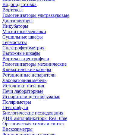
Водоподготовка
Вортексы
Гомогенизаторы ультразвуковые
Дистилляторы
Инкубаторы
Магнитные мешалки
Сушильные шкафы
Термостаты
Спектрофотометрия
Вытяжные шкафы
Вортексы-центрифуги
Гомогенизаторы механические
Климатические камеры
Ротационные испарители
Лабораторная мебель
Источники питания
Печи лабораторные
Испарители центрифужные
Поляриметры
Центрифуги
Биологические исследования
ДНК-амплификаторы Real-time
Органическая химия и синтез
Вискозиметры
Ротационные испарители