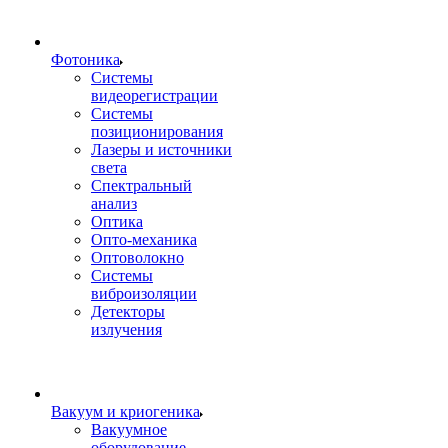
Фотоника
Cистемы
видеорегистрации
Системы
позиционирования
Лазеры и источники
света
Спектральный
анализ
Оптика
Опто-механика
Оптоволокно
Системы
виброизоляции
Детекторы
излучения
Вакуум и криогеника
Вакуумное
оборудование