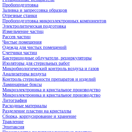
Пробоподготовка
Заливка и запрессовка образцов
Отрезные станки
Пробоподготовка микроэлектронных компонентов
Электролитическая подготовка
Измельчение частиц
Рассев частиц
Чистые помещения
Одежда для чистых помещений
Счетчики частиц
Бактерицидные облучатели, рециркуляторы
Изоляторы для стерильных работ
Микробиологический контроль воздуха и газов
Анализаторы воздуха
Контроль стерильности препаратов и изделий
Ламинарные боксы
Микроэлектроника и кристальное производство
Микроэлектроника и кристальное производство
Литография
Расходные материалы
Разделение пластин на кристаллы
Сборка, корпусирование и хранение
Травление
Эпитаксия