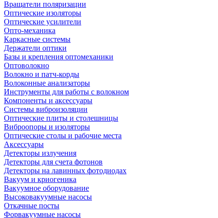
Вращатели поляризации
Оптические изоляторы
Оптические усилители
Опто-механика
Каркасные системы
Держатели оптики
Базы и крепления оптомеханики
Оптоволокно
Волокно и патч-корды
Волоконные анализаторы
Инструменты для работы с волокном
Компоненты и аксессуары
Системы виброизоляции
Оптические плиты и столешницы
Виброопоры и изоляторы
Оптические столы и рабочие места
Аксессуары
Детекторы излучения
Детекторы для счета фотонов
Детекторы на лавинных фотодиодах
Вакуум и криогеника
Вакуумное оборудование
Высоковакуумные насосы
Откачные посты
Форвакуумные насосы