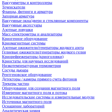
Вакуумметры и контроллеры
Течеискатели
Фланцы, фитинги и арматура
Запорная арматура
Вакуумные окна/двери и стеклянные компоненты
Вакуумные аксессуары
Азотные ловушки
Масс-спектрометры и анализаторы
Криогенное оборудование
Криомагнитные системы
Азотные ожижители/генераторы жидкого азота
Гелиевые ожижители/генераторы жидкого гелия
Криорефрежераторы (криоголовки)
Криостаты для научных исследований
Низкотемпературная термометрия
Сосуды дьюара
Рентгеновское оборудование
Детекторы / камеры прямого счета фотонов
Трекеры частиц
Оборудование для создания магнитного поля
Измерение магнитного поля и потока
Исследовательские системы и измерительные модули
Источники магнитного поля
Оснащение лабораторий
Аналитическая химия