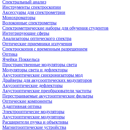
Спектральный анализ
Инструменты спектроскопии
Аксессуары для спектрометрии
Монохроматоры
Волоконные спектрометры
Спектрометрические наборы для обучения студентов
Интегрирующие сферы
Анализаторы оптического спектра
Оптические приемники излучения
Спектроскопия с временным разрешением
Оптика
Ячейки Поккельса
Пространственные модуляторы света
Модуляторы света и дефлекторы
Акустооптические синхронизаторы мод
Драйверы для акусооптических модуляторов
Акусооптические дефлекторы
Акустооптические преобразователи частоты
Перестраиваемые акустооптические фильтры
Оптические компоненты
Адаптивная оптика
Электрооптичесие модуляторы
Акустооптические модуляторы
Расширители пучка и объективы
Магнитооптические устройства