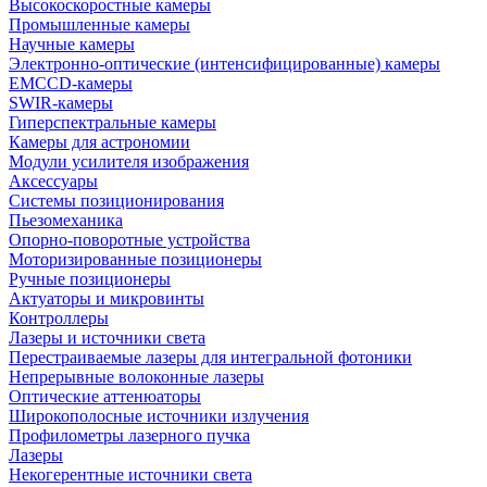
Высокоскоростные камеры
Промышленные камеры
Научные камеры
Электронно-оптические (интенсифицированные) камеры
EMCCD-камеры
SWIR-камеры
Гиперспектральные камеры
Камеры для астрономии
Модули усилителя изображения
Аксессуары
Системы позиционирования
Пьезомеханика
Опорно-поворотные устройства
Моторизированные позиционеры
Ручные позиционеры
Актуаторы и микровинты
Контроллеры
Лазеры и источники света
Перестраиваемые лазеры для интегральной фотоники
Непрерывные волоконные лазеры
Оптические аттенюаторы
Широкополосные источники излучения
Профилометры лазерного пучка
Лазеры
Некогерентные источники света