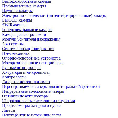
Высокоскоростные камеры
Промышленные камеры
Научные камеры
Электронно-оптические (интенсифицированные) камеры
EMCCD-камеры
SWIR-камеры
Гиперспектральные камеры
Камеры для астрономии
Модули усилителя изображения
Аксессуары
Системы позиционирования
Пьезомеханика
Опорно-поворотные устройства
Моторизированные позиционеры
Ручные позиционеры
Актуаторы и микровинты
Контроллеры
Лазеры и источники света
Перестраиваемые лазеры для интегральной фотоники
Непрерывные волоконные лазеры
Оптические аттенюаторы
Широкополосные источники излучения
Профилометры лазерного пучка
Лазеры
Некогерентные источники света