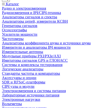
Каталог
Радио и электроизмерения
Радиоизмерения и ВЧ/СВЧ-техника
Анализаторы сигналов и спектра
Анализаторы цепей, измерители КСВН
Генераторы сигналов
Осциллографы
Усилители мощности
Частотомеры
Анализаторы коэффициента шума и источники шума
Измерители и анализаторы ВЧ мощности
Измерительные антенны
Модульные приборы PXI/PXIe/AXI
Имитаторы сигналов GPS и ГЛОНАСС
Системы и комплексы тестирования
Логические анализаторы
Стандарты частоты и компараторы
Аксессуары и опции
SDR и RFSoC‑платформы
СВЧ узлы и модули
Электроизмерения и системы питания
Лабораторные источники питания
Электронные нагрузки
Вольтметры