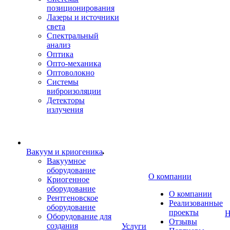
позиционирования
Лазеры и источники
света
Спектральный
анализ
Оптика
Опто-механика
Оптоволокно
Системы
виброизоляции
Детекторы
излучения
Вакуум и криогеника
Вакуумное
оборудование
О компании
Криогенное
оборудование
О компании
Рентгеновское
Реализованные
оборудование
проекты
Н
Оборудование для
Отзывы
создания
Услуги