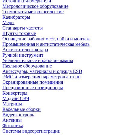
Источники-измерители
Метрологическое оборудование
Термостаты метрологические
Калибраторы
Меры
Стандарты частоты
Шунты токовые
Оснащение рабочих мест, пайка и монтаж
Промышленная и антистатическая мебель
Антистатическая тара
Ручной инструмент
Увеличительные и рабочие лампы
Паяльное оборудование
Аксессуары, материалы и одежда ESD
ЭМС и измерения параметров антенн
Экранированные помещения
Прецизионные позиционеры
Конвертеры
Модули СВЧ
Матрицы
Кабельные сборки
Видеоконтроль
Антенны
Фотоника
Cистемы видеорегистрации