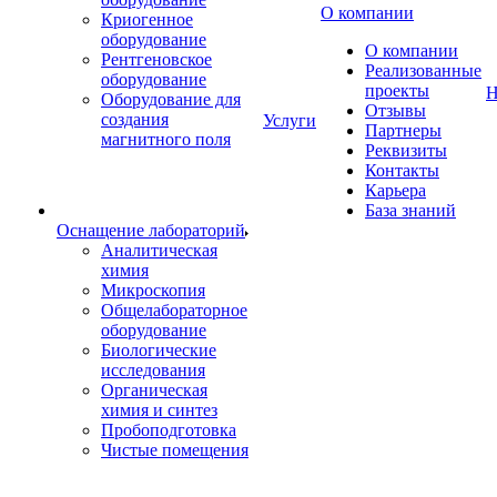
О компании
Криогенное
оборудование
О компании
Рентгеновское
Реализованные
оборудование
проекты
Н
Оборудование для
Отзывы
создания
Услуги
Партнеры
магнитного поля
Реквизиты
Контакты
Карьера
База знаний
Оснащение лабораторий
Аналитическая
химия
Микроскопия
Общелабораторное
оборудование
Биологические
исследования
Органическая
химия и синтез
Пробоподготовка
Чистые помещения