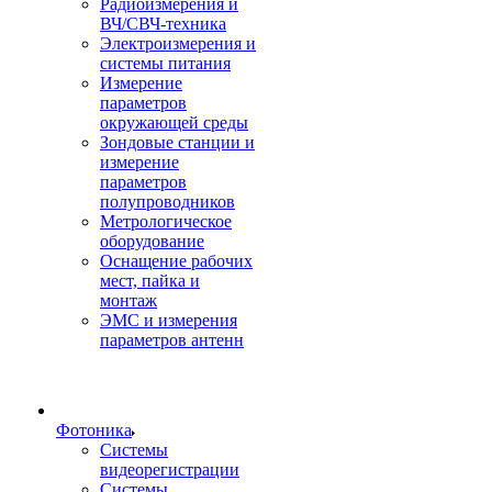
Радиоизмерения и
ВЧ/СВЧ-техника
Электроизмерения и
системы питания
Измерение
параметров
окружающей среды
Зондовые станции и
измерение
параметров
полупроводников
Метрологическое
оборудование
Оснащение рабочих
мест, пайка и
монтаж
ЭМС и измерения
параметров антенн
Фотоника
Cистемы
видеорегистрации
Системы