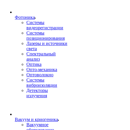
Фотоника
Cистемы
видеорегистрации
Системы
позиционирования
Лазеры и источники
света
Спектральный
анализ
Оптика
Опто-механика
Оптоволокно
Системы
виброизоляции
Детекторы
излучения
Вакуум и криогеника
Вакуумное
оборудование