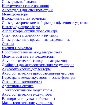
Спектральный анализ
Инструменты спектроскопии
Аксессуары для спектрометрии
Монохроматоры
Волоконные спектрометры
Спектрометрические наборы для обучения студентов
Интегрирующие сферы
Анализаторы оптического спектра
Оптические приемники излучения
Спектроскопия с временным разрешением
Оптика
Ячейки Поккельса
Пространственные модуляторы света
Модуляторы света и дефлекторы
Акустооптические синхронизаторы мод
Драйверы для акусооптических модуляторов
Акусооптические дефлекторы
Акустооптические преобразователи частоты
Перестраиваемые акустооптические фильтры
Оптические компоненты
Адаптивная оптика
Электрооптичесие модуляторы
Акустооптические модуляторы
Расширители пучка и объективы
Магнитооптические устройства