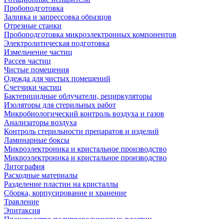
Пробоподготовка
Заливка и запрессовка образцов
Отрезные станки
Пробоподготовка микроэлектронных компонентов
Электролитическая подготовка
Измельчение частиц
Рассев частиц
Чистые помещения
Одежда для чистых помещений
Счетчики частиц
Бактерицидные облучатели, рециркуляторы
Изоляторы для стерильных работ
Микробиологический контроль воздуха и газов
Анализаторы воздуха
Контроль стерильности препаратов и изделий
Ламинарные боксы
Микроэлектроника и кристальное производство
Микроэлектроника и кристальное производство
Литография
Расходные материалы
Разделение пластин на кристаллы
Сборка, корпусирование и хранение
Травление
Эпитаксия