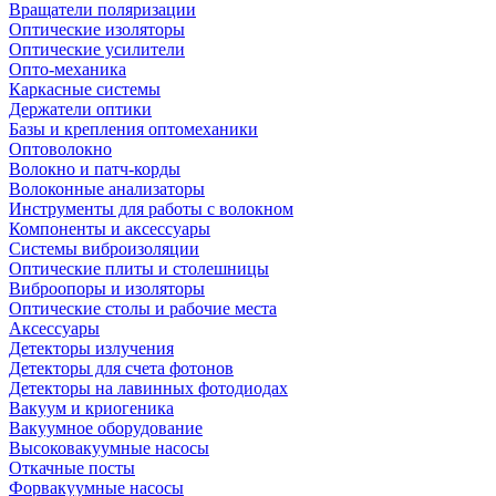
Вращатели поляризации
Оптические изоляторы
Оптические усилители
Опто-механика
Каркасные системы
Держатели оптики
Базы и крепления оптомеханики
Оптоволокно
Волокно и патч-корды
Волоконные анализаторы
Инструменты для работы с волокном
Компоненты и аксессуары
Системы виброизоляции
Оптические плиты и столешницы
Виброопоры и изоляторы
Оптические столы и рабочие места
Аксессуары
Детекторы излучения
Детекторы для счета фотонов
Детекторы на лавинных фотодиодах
Вакуум и криогеника
Вакуумное оборудование
Высоковакуумные насосы
Откачные посты
Форвакуумные насосы