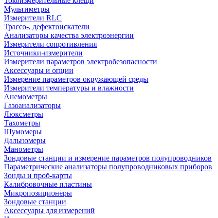
Токоизмерительные клещи
Мультиметры
Измерители RLC
Трассо-, дефектоискатели
Анализаторы качества электроэнергии
Измерители сопротивления
Источники-измерители
Измерители параметров электробезопасности
Аксессуары и опции
Измерение параметров окружающей среды
Измерители температуры и влажности
Анемометры
Газоанализаторы
Люксметры
Тахометры
Шумомеры
Дальномеры
Манометры
Зондовые станции и измерение параметров полупроводников
Параметрические анализаторы полупроводниковых приборов
Зонды и проб-карты
Калибровочные пластины
Микропозиционеры
Зондовые станции
Аксессуары для измерений