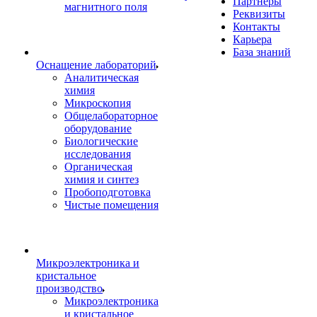
Партнеры
магнитного поля
Реквизиты
Контакты
Карьера
База знаний
Оснащение лабораторий
Аналитическая
химия
Микроскопия
Общелабораторное
оборудование
Биологические
исследования
Органическая
химия и синтез
Пробоподготовка
Чистые помещения
Микроэлектроника и
кристальное
производство
Микроэлектроника
и кристальное