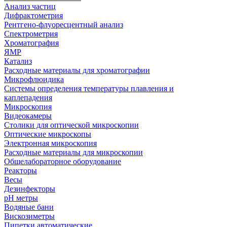
Анализ частиц
Дифрактометрия
Рентгено-флуоресцентный анализ
Спектрометрия
Хроматография
ЯМР
Катализ
Расходные материалы для хроматографии
Микрофлюидика
Системы определения температуры плавления и
каплепадения
Микроскопия
Видеокамеры
Столики для оптической микроскопии
Оптические микроскопы
Электронная микроскопия
Расходные материалы для микроскопии
Общелабораторное оборудование
Реакторы
Весы
Дезинфекторы
рН метры
Водяные бани
Вискозиметры
Пипетки автоматические