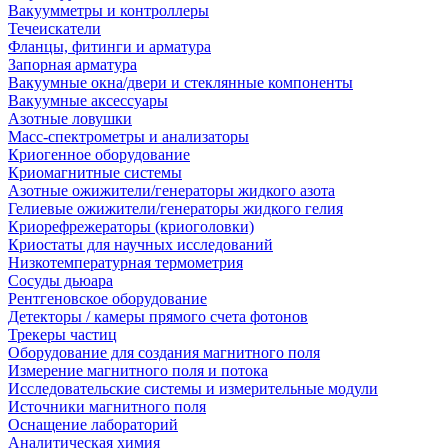
Вакуумметры и контроллеры
Течеискатели
Фланцы, фитинги и арматура
Запорная арматура
Вакуумные окна/двери и стеклянные компоненты
Вакуумные аксессуары
Азотные ловушки
Масс-спектрометры и анализаторы
Криогенное оборудование
Криомагнитные системы
Азотные ожижители/генераторы жидкого азота
Гелиевые ожижители/генераторы жидкого гелия
Криорефрежераторы (криоголовки)
Криостаты для научных исследований
Низкотемпературная термометрия
Сосуды дьюара
Рентгеновское оборудование
Детекторы / камеры прямого счета фотонов
Трекеры частиц
Оборудование для создания магнитного поля
Измерение магнитного поля и потока
Исследовательские системы и измерительные модули
Источники магнитного поля
Оснащение лабораторий
Аналитическая химия