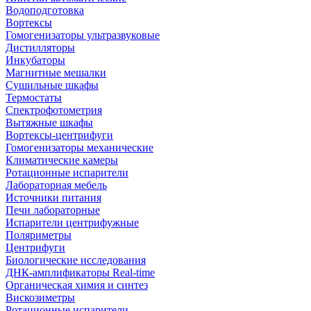
Водоподготовка
Вортексы
Гомогенизаторы ультразвуковые
Дистилляторы
Инкубаторы
Магнитные мешалки
Сушильные шкафы
Термостаты
Спектрофотометрия
Вытяжные шкафы
Вортексы-центрифуги
Гомогенизаторы механические
Климатические камеры
Ротационные испарители
Лабораторная мебель
Источники питания
Печи лабораторные
Испарители центрифужные
Поляриметры
Центрифуги
Биологические исследования
ДНК-амплификаторы Real-time
Органическая химия и синтез
Вискозиметры
Ротационные испарители