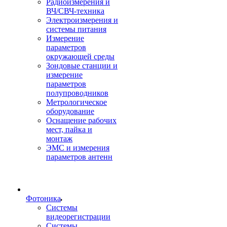
Радиоизмерения и
ВЧ/СВЧ-техника
Электроизмерения и
системы питания
Измерение
параметров
окружающей среды
Зондовые станции и
измерение
параметров
полупроводников
Метрологическое
оборудование
Оснащение рабочих
мест, пайка и
монтаж
ЭМС и измерения
параметров антенн
Фотоника
Cистемы
видеорегистрации
Системы