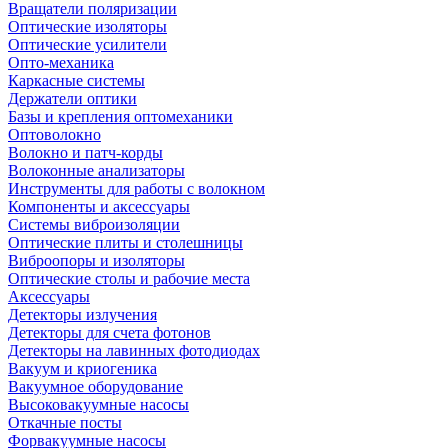
Вращатели поляризации
Оптические изоляторы
Оптические усилители
Опто-механика
Каркасные системы
Держатели оптики
Базы и крепления оптомеханики
Оптоволокно
Волокно и патч-корды
Волоконные анализаторы
Инструменты для работы с волокном
Компоненты и аксессуары
Системы виброизоляции
Оптические плиты и столешницы
Виброопоры и изоляторы
Оптические столы и рабочие места
Аксессуары
Детекторы излучения
Детекторы для счета фотонов
Детекторы на лавинных фотодиодах
Вакуум и криогеника
Вакуумное оборудование
Высоковакуумные насосы
Откачные посты
Форвакуумные насосы