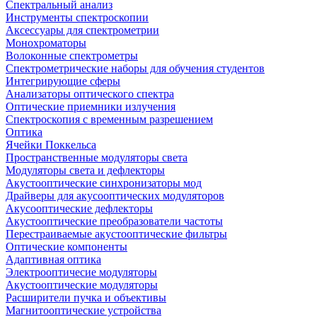
Спектральный анализ
Инструменты спектроскопии
Аксессуары для спектрометрии
Монохроматоры
Волоконные спектрометры
Спектрометрические наборы для обучения студентов
Интегрирующие сферы
Анализаторы оптического спектра
Оптические приемники излучения
Спектроскопия с временным разрешением
Оптика
Ячейки Поккельса
Пространственные модуляторы света
Модуляторы света и дефлекторы
Акустооптические синхронизаторы мод
Драйверы для акусооптических модуляторов
Акусооптические дефлекторы
Акустооптические преобразователи частоты
Перестраиваемые акустооптические фильтры
Оптические компоненты
Адаптивная оптика
Электрооптичесие модуляторы
Акустооптические модуляторы
Расширители пучка и объективы
Магнитооптические устройства