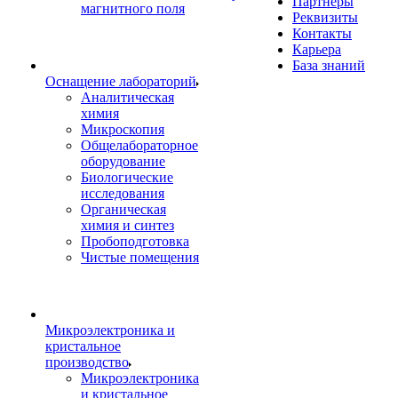
Партнеры
магнитного поля
Реквизиты
Контакты
Карьера
База знаний
Оснащение лабораторий
Аналитическая
химия
Микроскопия
Общелабораторное
оборудование
Биологические
исследования
Органическая
химия и синтез
Пробоподготовка
Чистые помещения
Микроэлектроника и
кристальное
производство
Микроэлектроника
и кристальное