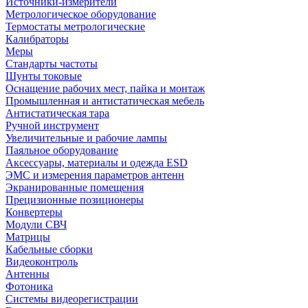
Источники-измерители
Метрологическое оборудование
Термостаты метрологические
Калибраторы
Меры
Стандарты частоты
Шунты токовые
Оснащение рабочих мест, пайка и монтаж
Промышленная и антистатическая мебель
Антистатическая тара
Ручной инструмент
Увеличительные и рабочие лампы
Паяльное оборудование
Аксессуары, материалы и одежда ESD
ЭМС и измерения параметров антенн
Экранированные помещения
Прецизионные позиционеры
Конвертеры
Модули СВЧ
Матрицы
Кабельные сборки
Видеоконтроль
Антенны
Фотоника
Cистемы видеорегистрации