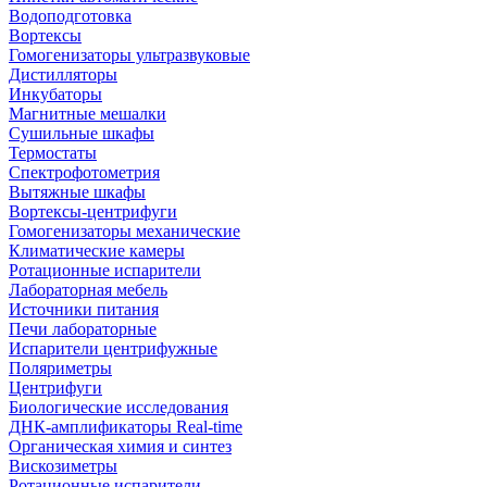
Водоподготовка
Вортексы
Гомогенизаторы ультразвуковые
Дистилляторы
Инкубаторы
Магнитные мешалки
Сушильные шкафы
Термостаты
Спектрофотометрия
Вытяжные шкафы
Вортексы-центрифуги
Гомогенизаторы механические
Климатические камеры
Ротационные испарители
Лабораторная мебель
Источники питания
Печи лабораторные
Испарители центрифужные
Поляриметры
Центрифуги
Биологические исследования
ДНК-амплификаторы Real-time
Органическая химия и синтез
Вискозиметры
Ротационные испарители