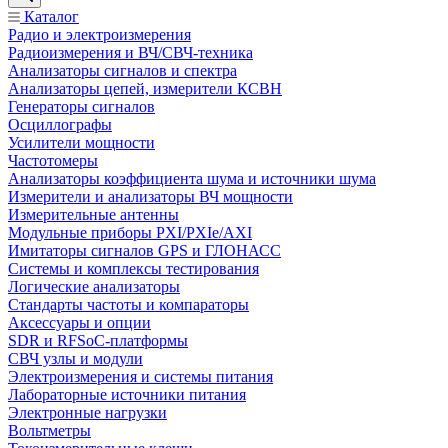
Каталог
Радио и электроизмерения
Радиоизмерения и ВЧ/СВЧ-техника
Анализаторы сигналов и спектра
Анализаторы цепей, измерители КСВН
Генераторы сигналов
Осциллографы
Усилители мощности
Частотомеры
Анализаторы коэффициента шума и источники шума
Измерители и анализаторы ВЧ мощности
Измерительные антенны
Модульные приборы PXI/PXIe/AXI
Имитаторы сигналов GPS и ГЛОНАСС
Системы и комплексы тестирования
Логические анализаторы
Стандарты частоты и компараторы
Аксессуары и опции
SDR и RFSoC‑платформы
СВЧ узлы и модули
Электроизмерения и системы питания
Лабораторные источники питания
Электронные нагрузки
Вольтметры