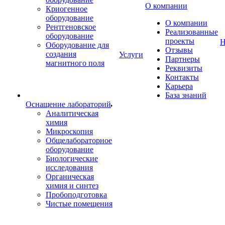
О компании
Криогенное
оборудование
О компании
Рентгеновское
Реализованные
оборудование
проекты
Н
Оборудование для
Отзывы
создания
Услуги
Партнеры
магнитного поля
Реквизиты
Контакты
Карьера
База знаний
Оснащение лабораторий
Аналитическая
химия
Микроскопия
Общелабораторное
оборудование
Биологические
исследования
Органическая
химия и синтез
Пробоподготовка
Чистые помещения