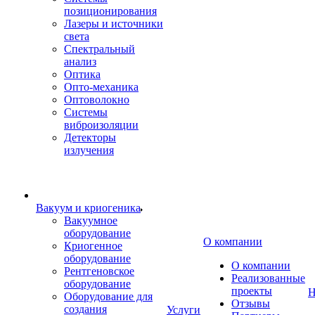
позиционирования
Лазеры и источники
света
Спектральный
анализ
Оптика
Опто-механика
Оптоволокно
Системы
виброизоляции
Детекторы
излучения
Вакуум и криогеника
Вакуумное
оборудование
О компании
Криогенное
оборудование
О компании
Рентгеновское
Реализованные
оборудование
проекты
Н
Оборудование для
Отзывы
создания
Услуги