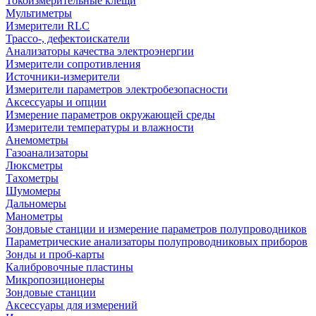
Токоизмерительные клещи
Мультиметры
Измерители RLC
Трассо-, дефектоискатели
Анализаторы качества электроэнергии
Измерители сопротивления
Источники-измерители
Измерители параметров электробезопасности
Аксессуары и опции
Измерение параметров окружающей среды
Измерители температуры и влажности
Анемометры
Газоанализаторы
Люксметры
Тахометры
Шумомеры
Дальномеры
Манометры
Зондовые станции и измерение параметров полупроводников
Параметрические анализаторы полупроводниковых приборов
Зонды и проб-карты
Калибровочные пластины
Микропозиционеры
Зондовые станции
Аксессуары для измерений