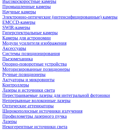
Высокоскоростные камеры
Промышленные камеры
Научные камеры
Электронно-оптические (интенсифицированные) камеры
EMCCD-камеры
SWIR-камеры
Гиперспектральные камеры
Камеры для астрономии
Модули усилителя изображения
Аксессуары
Системы позиционирования
Пьезомеханика
Опорно-поворотные устройства
Моторизированные позиционеры
Ручные позиционеры
Актуаторы и микровинты
Контроллеры
Лазеры и источники света
Перестраиваемые лазеры для интегральной фотоники
Непрерывные волоконные лазеры
Оптические аттенюаторы
Широкополосные источники излучения
Профилометры лазерного пучка
Лазеры
Некогерентные источники света