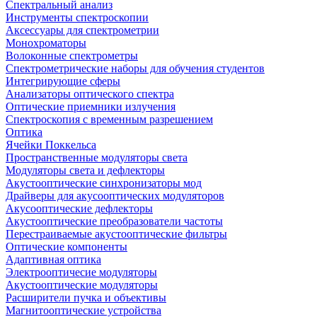
Спектральный анализ
Инструменты спектроскопии
Аксессуары для спектрометрии
Монохроматоры
Волоконные спектрометры
Спектрометрические наборы для обучения студентов
Интегрирующие сферы
Анализаторы оптического спектра
Оптические приемники излучения
Спектроскопия с временным разрешением
Оптика
Ячейки Поккельса
Пространственные модуляторы света
Модуляторы света и дефлекторы
Акустооптические синхронизаторы мод
Драйверы для акусооптических модуляторов
Акусооптические дефлекторы
Акустооптические преобразователи частоты
Перестраиваемые акустооптические фильтры
Оптические компоненты
Адаптивная оптика
Электрооптичесие модуляторы
Акустооптические модуляторы
Расширители пучка и объективы
Магнитооптические устройства