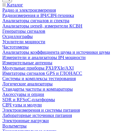
Каталог
Радио и электроизмерения
Радиоизмерения и ВЧ/СВЧ-техника
Анализаторы сигналов и спектра
Анализаторы цепей, измерители КСВН
Генераторы сигналов
Осциллографы
Усилители мощности
Частотомеры
Анализаторы коэффициента шума и источники шума
Измерители и анализаторы ВЧ мощности
Измерительные антенны
Модульные приборы PXI/PXIe/AXI
Имитаторы сигналов GPS и ГЛОНАСС
Системы и комплексы тестирования
Логические анализаторы
Стандарты частоты и компараторы
Аксессуары и опции
SDR и RFSoC‑платформы
СВЧ узлы и модули
Электроизмерения и системы питания
Лабораторные источники питания
Электронные нагрузки
Вольтметры