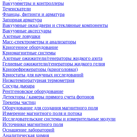
Вакуумметры и контроллеры
Течеискатели
Фланцы, фитинги и арматура
Запорная арматура
Вакуумные окна/двери и стеклянные компоненты
Вакуумные аксессуары
Азотные ловушки
Масс-спектрометры и анализаторы
Криогенное оборудование
Криомагнитные системы
Азотные ожижители/генераторы жидкого азота
Гелиевые ожижители/генераторы жидкого гелия
Криорефрежераторы (криоголовки)
Криостаты для научных исследований
Низкотемпературная термометрия
Сосуды дьюара
Рентгеновское оборудование
Детекторы / камеры прямого счета фотонов
Трекеры частиц
Оборудование для создания магнитного поля
Измерение магнитного поля и потока
Исследовательские системы и измерительные модули
Источники магнитного поля
Оснащение лабораторий
Аналитическая химия