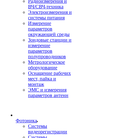
Радиоизмерения и
ВЧ/СВЧ-техника
Электроизмерения и
системы питания
Измерение
параметров
окружающей среды
Зондовые станции и
измерение
параметров
полупроводников
Метрологическое
оборудование
Оснащение рабочих
мест, пайка и
монтаж
ЭМС и измерения
параметров антенн
Фотоника
Cистемы
видеорегистрации
Системы