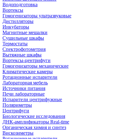
Водоподготовка
Вортексы
Гомогенизаторы ультразвуковые
Дистилляторы
Инкубаторы
Магнитные мешалки
Сушильные шкафы
Термостаты
Спектрофотометрия
Вытяжные шкафы
Вортексы-центрифуги
Гомогенизаторы механические
Климатические камеры
Ротационные испарители
Лабораторная мебель
Источники питания
Печи лабораторные
Испарители центрифужные
Поляриметры
Центрифуги
Биологические исследования
ДНК-амплификаторы Real-time
Органическая химия и синтез
Вискозиметры
Ротационные испарители