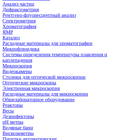
Анализ частиц
Дифрактометрия
Рентгено-флуоресцентный анализ
Спектрометрия
Хроматография
ЯМР
Катализ
Расходные материалы для хроматографии
Микрофлюидика
Системы определения температуры плавления и
каплепадения
Микроскопия
Видеокамеры
Столики для оптической микроскопии
Оптические микроскопы
Электронная микроскопия
Расходные материалы для микроскопии
Общелабораторное оборудование
Реакторы
Весы
Дезинфекторы
рН метры
Водяные бани
Вискозиметры
Пипетки автоматические