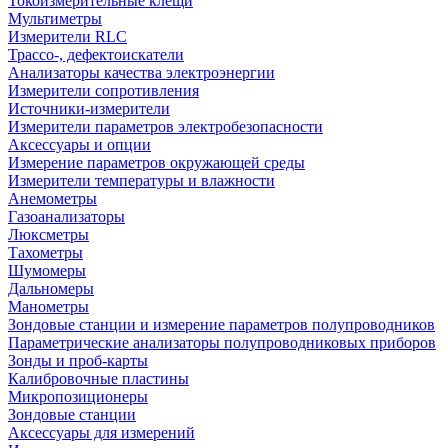
Токоизмерительные клещи
Мультиметры
Измерители RLC
Трассо-, дефектоискатели
Анализаторы качества электроэнергии
Измерители сопротивления
Источники-измерители
Измерители параметров электробезопасности
Аксессуары и опции
Измерение параметров окружающей среды
Измерители температуры и влажности
Анемометры
Газоанализаторы
Люксметры
Тахометры
Шумомеры
Дальномеры
Манометры
Зондовые станции и измерение параметров полупроводников
Параметрические анализаторы полупроводниковых приборов
Зонды и проб-карты
Калибровочные пластины
Микропозиционеры
Зондовые станции
Аксессуары для измерений