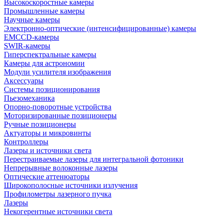
Высокоскоростные камеры
Промышленные камеры
Научные камеры
Электронно-оптические (интенсифицированные) камеры
EMCCD-камеры
SWIR-камеры
Гиперспектральные камеры
Камеры для астрономии
Модули усилителя изображения
Аксессуары
Системы позиционирования
Пьезомеханика
Опорно-поворотные устройства
Моторизированные позиционеры
Ручные позиционеры
Актуаторы и микровинты
Контроллеры
Лазеры и источники света
Перестраиваемые лазеры для интегральной фотоники
Непрерывные волоконные лазеры
Оптические аттенюаторы
Широкополосные источники излучения
Профилометры лазерного пучка
Лазеры
Некогерентные источники света