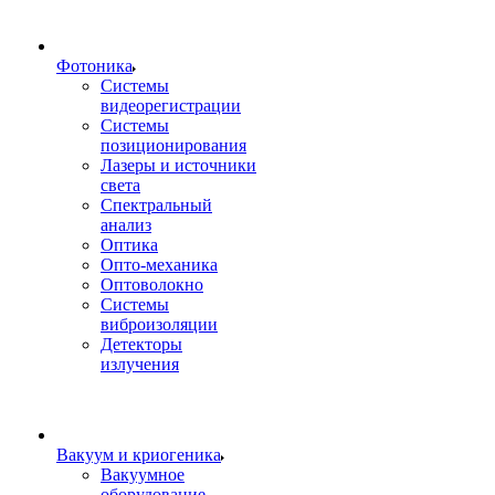
Фотоника
Cистемы
видеорегистрации
Системы
позиционирования
Лазеры и источники
света
Спектральный
анализ
Оптика
Опто-механика
Оптоволокно
Системы
виброизоляции
Детекторы
излучения
Вакуум и криогеника
Вакуумное
оборудование