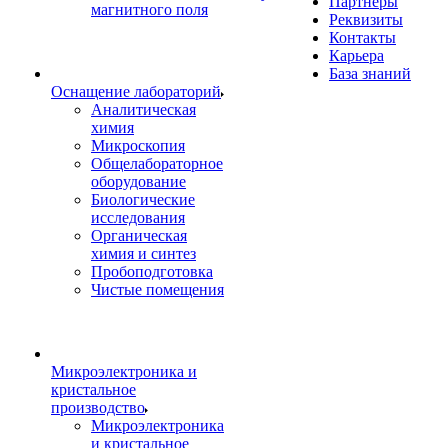
Партнеры
магнитного поля
Реквизиты
Контакты
Карьера
База знаний
Оснащение лабораторий
Аналитическая
химия
Микроскопия
Общелабораторное
оборудование
Биологические
исследования
Органическая
химия и синтез
Пробоподготовка
Чистые помещения
Микроэлектроника и
кристальное
производство
Микроэлектроника
и кристальное