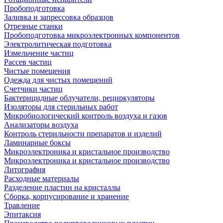
Пробоподготовка
Заливка и запрессовка образцов
Отрезные станки
Пробоподготовка микроэлектронных компонентов
Электролитическая подготовка
Измельчение частиц
Рассев частиц
Чистые помещения
Одежда для чистых помещений
Счетчики частиц
Бактерицидные облучатели, рециркуляторы
Изоляторы для стерильных работ
Микробиологический контроль воздуха и газов
Анализаторы воздуха
Контроль стерильности препаратов и изделий
Ламинарные боксы
Микроэлектроника и кристальное производство
Микроэлектроника и кристальное производство
Литография
Расходные материалы
Разделение пластин на кристаллы
Сборка, корпусирование и хранение
Травление
Эпитаксия