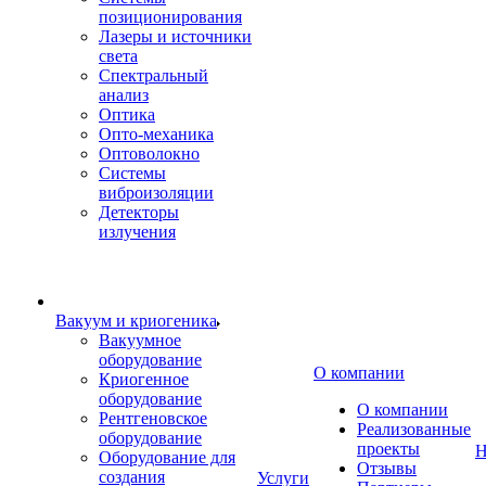
позиционирования
Лазеры и источники
света
Спектральный
анализ
Оптика
Опто-механика
Оптоволокно
Системы
виброизоляции
Детекторы
излучения
Вакуум и криогеника
Вакуумное
оборудование
О компании
Криогенное
оборудование
О компании
Рентгеновское
Реализованные
оборудование
проекты
Н
Оборудование для
Отзывы
создания
Услуги