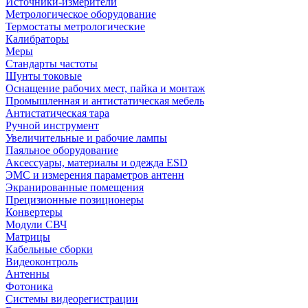
Источники-измерители
Метрологическое оборудование
Термостаты метрологические
Калибраторы
Меры
Стандарты частоты
Шунты токовые
Оснащение рабочих мест, пайка и монтаж
Промышленная и антистатическая мебель
Антистатическая тара
Ручной инструмент
Увеличительные и рабочие лампы
Паяльное оборудование
Аксессуары, материалы и одежда ESD
ЭМС и измерения параметров антенн
Экранированные помещения
Прецизионные позиционеры
Конвертеры
Модули СВЧ
Матрицы
Кабельные сборки
Видеоконтроль
Антенны
Фотоника
Cистемы видеорегистрации