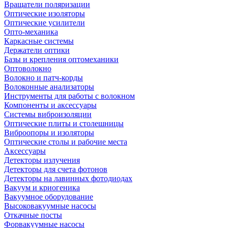
Вращатели поляризации
Оптические изоляторы
Оптические усилители
Опто-механика
Каркасные системы
Держатели оптики
Базы и крепления оптомеханики
Оптоволокно
Волокно и патч-корды
Волоконные анализаторы
Инструменты для работы с волокном
Компоненты и аксессуары
Системы виброизоляции
Оптические плиты и столешницы
Виброопоры и изоляторы
Оптические столы и рабочие места
Аксессуары
Детекторы излучения
Детекторы для счета фотонов
Детекторы на лавинных фотодиодах
Вакуум и криогеника
Вакуумное оборудование
Высоковакуумные насосы
Откачные посты
Форвакуумные насосы