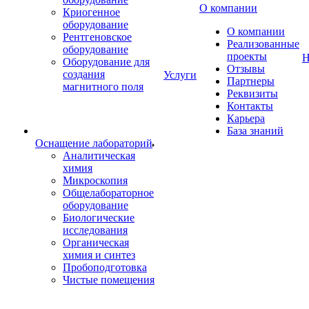
О компании
Криогенное
оборудование
О компании
Рентгеновское
Реализованные
оборудование
проекты
Н
Оборудование для
Отзывы
создания
Услуги
Партнеры
магнитного поля
Реквизиты
Контакты
Карьера
База знаний
Оснащение лабораторий
Аналитическая
химия
Микроскопия
Общелабораторное
оборудование
Биологические
исследования
Органическая
химия и синтез
Пробоподготовка
Чистые помещения