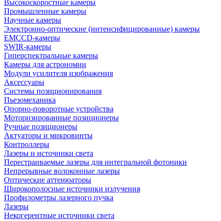
Высокоскоростные камеры
Промышленные камеры
Научные камеры
Электронно-оптические (интенсифицированные) камеры
EMCCD-камеры
SWIR-камеры
Гиперспектральные камеры
Камеры для астрономии
Модули усилителя изображения
Аксессуары
Системы позиционирования
Пьезомеханика
Опорно-поворотные устройства
Моторизированные позиционеры
Ручные позиционеры
Актуаторы и микровинты
Контроллеры
Лазеры и источники света
Перестраиваемые лазеры для интегральной фотоники
Непрерывные волоконные лазеры
Оптические аттенюаторы
Широкополосные источники излучения
Профилометры лазерного пучка
Лазеры
Некогерентные источники света