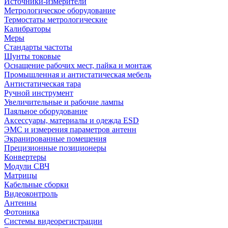
Источники-измерители
Метрологическое оборудование
Термостаты метрологические
Калибраторы
Меры
Стандарты частоты
Шунты токовые
Оснащение рабочих мест, пайка и монтаж
Промышленная и антистатическая мебель
Антистатическая тара
Ручной инструмент
Увеличительные и рабочие лампы
Паяльное оборудование
Аксессуары, материалы и одежда ESD
ЭМС и измерения параметров антенн
Экранированные помещения
Прецизионные позиционеры
Конвертеры
Модули СВЧ
Матрицы
Кабельные сборки
Видеоконтроль
Антенны
Фотоника
Cистемы видеорегистрации