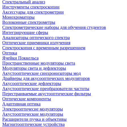
Спектральный анализ
Инструменты спектроскопии
Аксессуары для спектрометрии
Монохроматоры
Волоконные спектрометры
Спектрометрические наборы для обучения студентов
Интегрирующие сферы
Анализаторы оптического спектра
Оптические приемники излучения
Спектроскопия с временным разрешением
Оптика
Ячейки Поккельса
Пространственные модуляторы света
Модуляторы света и дефлекторы
Акустооптические синхронизаторы мод
Драйверы для акусооптических модуляторов
Акусооптические дефлекторы
Акустооптические преобразователи частоты
Перестраиваемые акустооптические фильтры
Оптические компоненты
Адаптивная оптика
Электрооптичесие модуляторы
Акустооптические модуляторы
Расширители пучка и объективы
Магнитооптические устройства