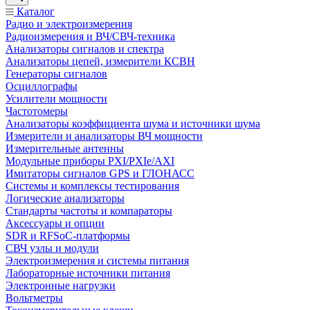
Каталог
Радио и электроизмерения
Радиоизмерения и ВЧ/СВЧ-техника
Анализаторы сигналов и спектра
Анализаторы цепей, измерители КСВН
Генераторы сигналов
Осциллографы
Усилители мощности
Частотомеры
Анализаторы коэффициента шума и источники шума
Измерители и анализаторы ВЧ мощности
Измерительные антенны
Модульные приборы PXI/PXIe/AXI
Имитаторы сигналов GPS и ГЛОНАСС
Системы и комплексы тестирования
Логические анализаторы
Стандарты частоты и компараторы
Аксессуары и опции
SDR и RFSoC‑платформы
СВЧ узлы и модули
Электроизмерения и системы питания
Лабораторные источники питания
Электронные нагрузки
Вольтметры