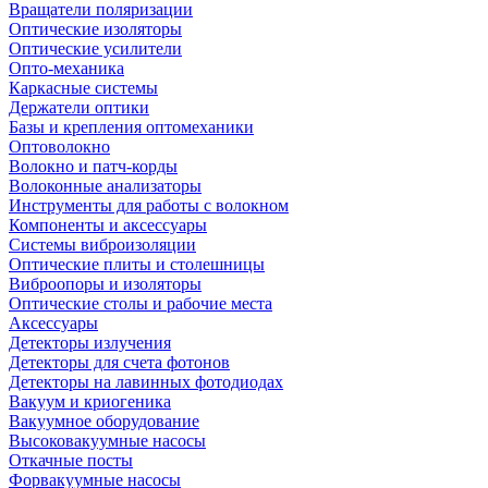
Вращатели поляризации
Оптические изоляторы
Оптические усилители
Опто-механика
Каркасные системы
Держатели оптики
Базы и крепления оптомеханики
Оптоволокно
Волокно и патч-корды
Волоконные анализаторы
Инструменты для работы с волокном
Компоненты и аксессуары
Системы виброизоляции
Оптические плиты и столешницы
Виброопоры и изоляторы
Оптические столы и рабочие места
Аксессуары
Детекторы излучения
Детекторы для счета фотонов
Детекторы на лавинных фотодиодах
Вакуум и криогеника
Вакуумное оборудование
Высоковакуумные насосы
Откачные посты
Форвакуумные насосы