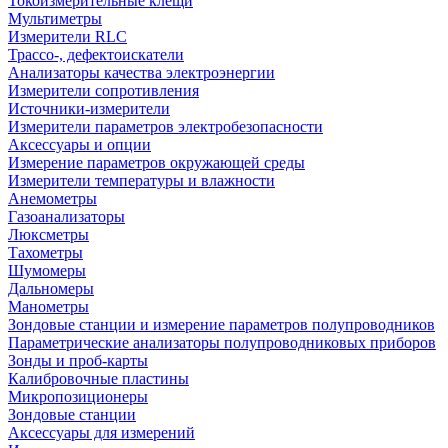
Токоизмерительные клещи
Мультиметры
Измерители RLC
Трассо-, дефектоискатели
Анализаторы качества электроэнергии
Измерители сопротивления
Источники-измерители
Измерители параметров электробезопасности
Аксессуары и опции
Измерение параметров окружающей среды
Измерители температуры и влажности
Анемометры
Газоанализаторы
Люксметры
Тахометры
Шумомеры
Дальномеры
Манометры
Зондовые станции и измерение параметров полупроводников
Параметрические анализаторы полупроводниковых приборов
Зонды и проб-карты
Калибровочные пластины
Микропозиционеры
Зондовые станции
Аксессуары для измерений