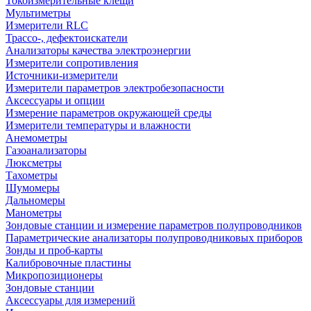
Токоизмерительные клещи
Мультиметры
Измерители RLC
Трассо-, дефектоискатели
Анализаторы качества электроэнергии
Измерители сопротивления
Источники-измерители
Измерители параметров электробезопасности
Аксессуары и опции
Измерение параметров окружающей среды
Измерители температуры и влажности
Анемометры
Газоанализаторы
Люксметры
Тахометры
Шумомеры
Дальномеры
Манометры
Зондовые станции и измерение параметров полупроводников
Параметрические анализаторы полупроводниковых приборов
Зонды и проб-карты
Калибровочные пластины
Микропозиционеры
Зондовые станции
Аксессуары для измерений