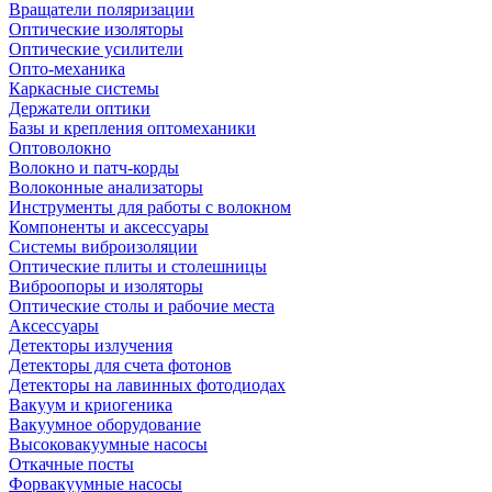
Вращатели поляризации
Оптические изоляторы
Оптические усилители
Опто-механика
Каркасные системы
Держатели оптики
Базы и крепления оптомеханики
Оптоволокно
Волокно и патч-корды
Волоконные анализаторы
Инструменты для работы с волокном
Компоненты и аксессуары
Системы виброизоляции
Оптические плиты и столешницы
Виброопоры и изоляторы
Оптические столы и рабочие места
Аксессуары
Детекторы излучения
Детекторы для счета фотонов
Детекторы на лавинных фотодиодах
Вакуум и криогеника
Вакуумное оборудование
Высоковакуумные насосы
Откачные посты
Форвакуумные насосы