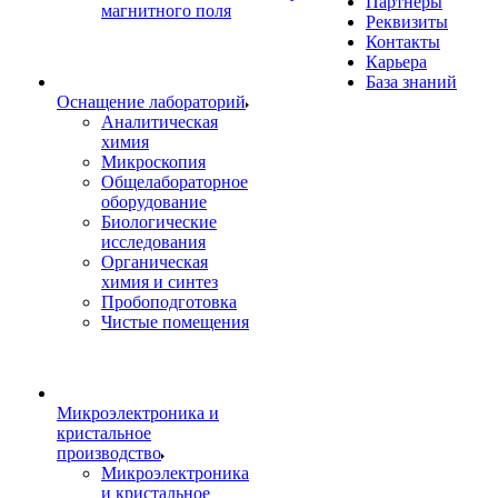
Партнеры
магнитного поля
Реквизиты
Контакты
Карьера
База знаний
Оснащение лабораторий
Аналитическая
химия
Микроскопия
Общелабораторное
оборудование
Биологические
исследования
Органическая
химия и синтез
Пробоподготовка
Чистые помещения
Микроэлектроника и
кристальное
производство
Микроэлектроника
и кристальное