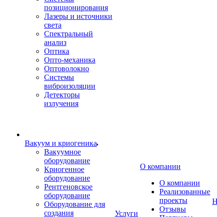
позиционирования
Лазеры и источники
света
Спектральный
анализ
Оптика
Опто-механика
Оптоволокно
Системы
виброизоляции
Детекторы
излучения
Вакуум и криогеника
Вакуумное
оборудование
О компании
Криогенное
оборудование
О компании
Рентгеновское
Реализованные
оборудование
проекты
Н
Оборудование для
Отзывы
создания
Услуги