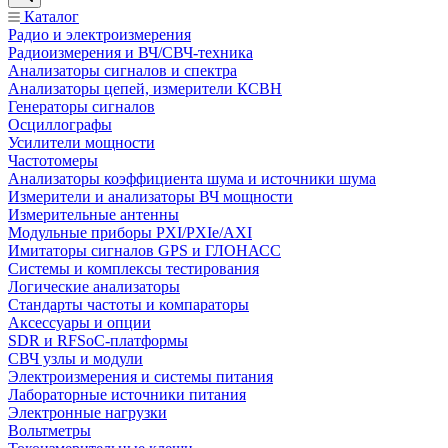
Каталог
Радио и электроизмерения
Радиоизмерения и ВЧ/СВЧ-техника
Анализаторы сигналов и спектра
Анализаторы цепей, измерители КСВН
Генераторы сигналов
Осциллографы
Усилители мощности
Частотомеры
Анализаторы коэффициента шума и источники шума
Измерители и анализаторы ВЧ мощности
Измерительные антенны
Модульные приборы PXI/PXIe/AXI
Имитаторы сигналов GPS и ГЛОНАСС
Системы и комплексы тестирования
Логические анализаторы
Стандарты частоты и компараторы
Аксессуары и опции
SDR и RFSoC‑платформы
СВЧ узлы и модули
Электроизмерения и системы питания
Лабораторные источники питания
Электронные нагрузки
Вольтметры