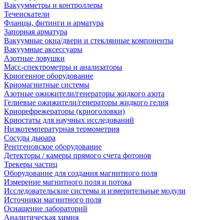
Вакуумметры и контроллеры
Течеискатели
Фланцы, фитинги и арматура
Запорная арматура
Вакуумные окна/двери и стеклянные компоненты
Вакуумные аксессуары
Азотные ловушки
Масс-спектрометры и анализаторы
Криогенное оборудование
Криомагнитные системы
Азотные ожижители/генераторы жидкого азота
Гелиевые ожижители/генераторы жидкого гелия
Криорефрежераторы (криоголовки)
Криостаты для научных исследований
Низкотемпературная термометрия
Сосуды дьюара
Рентгеновское оборудование
Детекторы / камеры прямого счета фотонов
Трекеры частиц
Оборудование для создания магнитного поля
Измерение магнитного поля и потока
Исследовательские системы и измерительные модули
Источники магнитного поля
Оснащение лабораторий
Аналитическая химия