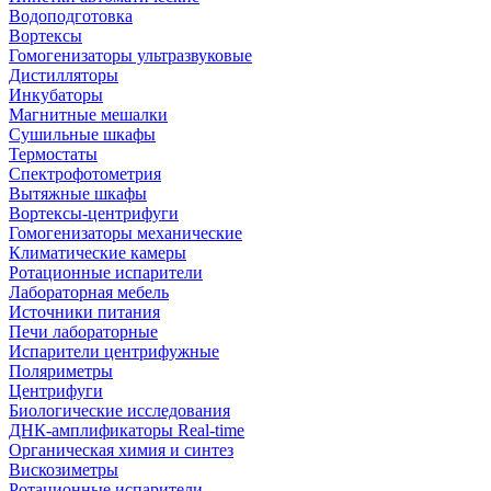
Водоподготовка
Вортексы
Гомогенизаторы ультразвуковые
Дистилляторы
Инкубаторы
Магнитные мешалки
Сушильные шкафы
Термостаты
Спектрофотометрия
Вытяжные шкафы
Вортексы-центрифуги
Гомогенизаторы механические
Климатические камеры
Ротационные испарители
Лабораторная мебель
Источники питания
Печи лабораторные
Испарители центрифужные
Поляриметры
Центрифуги
Биологические исследования
ДНК-амплификаторы Real-time
Органическая химия и синтез
Вискозиметры
Ротационные испарители