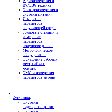
Радиоизмерения и
ВЧ/СВЧ-техника
Электроизмерения и
системы питания
Измерение
параметров
окружающей среды
Зондовые станции и
измерение
параметров
полупроводников
Метрологическое
оборудование
Оснащение рабочих
мест, пайка и
монтаж
ЭМС и измерения
параметров антенн
Фотоника
Cистемы
видеорегистрации
Системы