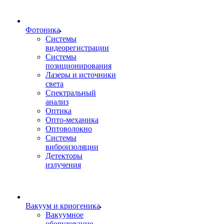
Фотоника
Cистемы
видеорегистрации
Системы
позиционирования
Лазеры и источники
света
Спектральный
анализ
Оптика
Опто-механика
Оптоволокно
Системы
виброизоляции
Детекторы
излучения
Вакуум и криогеника
Вакуумное
оборудование