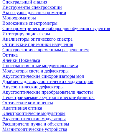
Спектральный анализ
Инструменты спектроскопии
Аксессуары для спектрометрии
Монохроматоры
Волоконные спектрометры
Спектрометрические наборы для обучения студентов
Интегрирующие сферы
Анализаторы оптического спектра
Оптические приемники излучения
Спектроскопия с временным разрешением
Оптика
Ячейки Поккельса
Пространственные модуляторы света
Модуляторы света и дефлекторы
Акустооптические синхронизаторы мод
Драйверы для акусооптических модуляторов
Акусооптические дефлекторы
Акустооптические преобразователи частоты
Перестраиваемые акустооптические фильтры
Оптические компоненты
Адаптивная оптика
Электрооптичесие модуляторы
Акустооптические модуляторы
Расширители пучка и объективы
Магнитооптические устройства