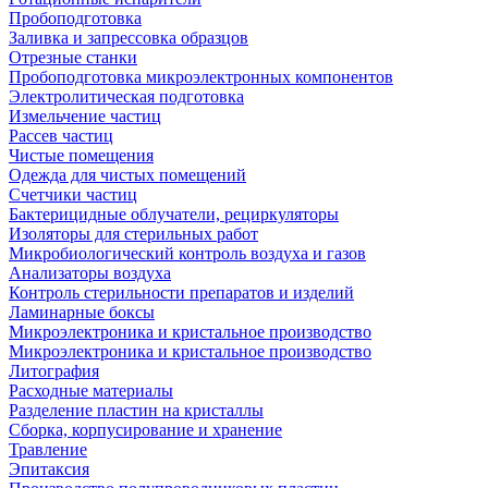
Пробоподготовка
Заливка и запрессовка образцов
Отрезные станки
Пробоподготовка микроэлектронных компонентов
Электролитическая подготовка
Измельчение частиц
Рассев частиц
Чистые помещения
Одежда для чистых помещений
Счетчики частиц
Бактерицидные облучатели, рециркуляторы
Изоляторы для стерильных работ
Микробиологический контроль воздуха и газов
Анализаторы воздуха
Контроль стерильности препаратов и изделий
Ламинарные боксы
Микроэлектроника и кристальное производство
Микроэлектроника и кристальное производство
Литография
Расходные материалы
Разделение пластин на кристаллы
Сборка, корпусирование и хранение
Травление
Эпитаксия