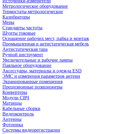
Источники-измерители
Метрологическое оборудование
Термостаты метрологические
Калибраторы
Меры
Стандарты частоты
Шунты токовые
Оснащение рабочих мест, пайка и монтаж
Промышленная и антистатическая мебель
Антистатическая тара
Ручной инструмент
Увеличительные и рабочие лампы
Паяльное оборудование
Аксессуары, материалы и одежда ESD
ЭМС и измерения параметров антенн
Экранированные помещения
Прецизионные позиционеры
Конвертеры
Модули СВЧ
Матрицы
Кабельные сборки
Видеоконтроль
Антенны
Фотоника
Cистемы видеорегистрации