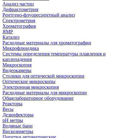
Анализ частиц
Дифрактометрия
Рентгено-флуоресцентный анализ
Спектрометрия
Хроматография
ЯМР
Катализ
Расходные материалы для хроматографии
Микрофлюидика
Системы определения температуры плавления и
каплепадения
Микроскопия
Видеокамеры
Столики для оптической микроскопии
Оптические микроскопы
Электронная микроскопия
Расходные материалы для микроскопии
Общелабораторное оборудование
Реакторы
Весы
Дезинфекторы
рН метры
Водяные бани
Вискозиметры
Пипетки автоматические