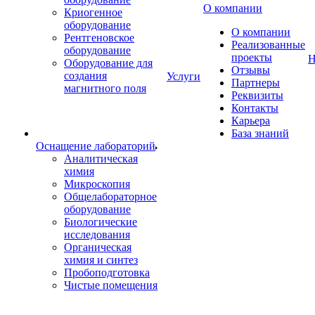
О компании
Криогенное
оборудование
О компании
Рентгеновское
Реализованные
оборудование
проекты
Н
Оборудование для
Отзывы
создания
Услуги
Партнеры
магнитного поля
Реквизиты
Контакты
Карьера
База знаний
Оснащение лабораторий
Аналитическая
химия
Микроскопия
Общелабораторное
оборудование
Биологические
исследования
Органическая
химия и синтез
Пробоподготовка
Чистые помещения