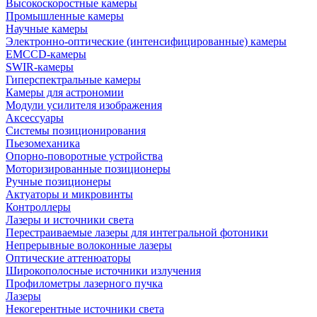
Высокоскоростные камеры
Промышленные камеры
Научные камеры
Электронно-оптические (интенсифицированные) камеры
EMCCD-камеры
SWIR-камеры
Гиперспектральные камеры
Камеры для астрономии
Модули усилителя изображения
Аксессуары
Системы позиционирования
Пьезомеханика
Опорно-поворотные устройства
Моторизированные позиционеры
Ручные позиционеры
Актуаторы и микровинты
Контроллеры
Лазеры и источники света
Перестраиваемые лазеры для интегральной фотоники
Непрерывные волоконные лазеры
Оптические аттенюаторы
Широкополосные источники излучения
Профилометры лазерного пучка
Лазеры
Некогерентные источники света