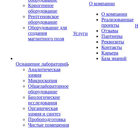
О компании
Криогенное
оборудование
О компании
Рентгеновское
Реализованные
оборудование
проекты
Н
Оборудование для
Отзывы
создания
Услуги
Партнеры
магнитного поля
Реквизиты
Контакты
Карьера
База знаний
Оснащение лабораторий
Аналитическая
химия
Микроскопия
Общелабораторное
оборудование
Биологические
исследования
Органическая
химия и синтез
Пробоподготовка
Чистые помещения