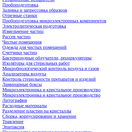
Пробоподготовка
Заливка и запрессовка образцов
Отрезные станки
Пробоподготовка микроэлектронных компонентов
Электролитическая подготовка
Измельчение частиц
Рассев частиц
Чистые помещения
Одежда для чистых помещений
Счетчики частиц
Бактерицидные облучатели, рециркуляторы
Изоляторы для стерильных работ
Микробиологический контроль воздуха и газов
Анализаторы воздуха
Контроль стерильности препаратов и изделий
Ламинарные боксы
Микроэлектроника и кристальное производство
Микроэлектроника и кристальное производство
Литография
Расходные материалы
Разделение пластин на кристаллы
Сборка, корпусирование и хранение
Травление
Эпитаксия