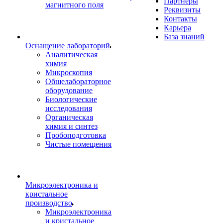
Партнеры
магнитного поля
Реквизиты
Контакты
Карьера
База знаний
Оснащение лабораторий
Аналитическая
химия
Микроскопия
Общелабораторное
оборудование
Биологические
исследования
Органическая
химия и синтез
Пробоподготовка
Чистые помещения
Микроэлектроника и
кристальное
производство
Микроэлектроника
и кристальное