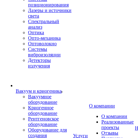
позиционирования
Лазеры и источники
света
Спектральный
анализ
Оптика
Опто-механика
Оптоволокно
Системы
виброизоляции
Детекторы
излучения
Вакуум и криогеника
Вакуумное
оборудование
О компании
Криогенное
оборудование
О компании
Рентгеновское
Реализованные
оборудование
проекты
Н
Оборудование для
Отзывы
создания
Услуги