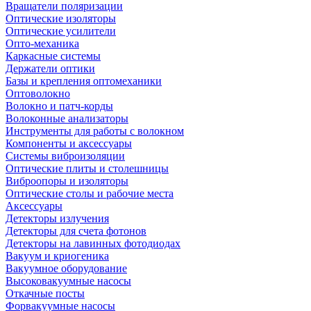
Вращатели поляризации
Оптические изоляторы
Оптические усилители
Опто-механика
Каркасные системы
Держатели оптики
Базы и крепления оптомеханики
Оптоволокно
Волокно и патч-корды
Волоконные анализаторы
Инструменты для работы с волокном
Компоненты и аксессуары
Системы виброизоляции
Оптические плиты и столешницы
Виброопоры и изоляторы
Оптические столы и рабочие места
Аксессуары
Детекторы излучения
Детекторы для счета фотонов
Детекторы на лавинных фотодиодах
Вакуум и криогеника
Вакуумное оборудование
Высоковакуумные насосы
Откачные посты
Форвакуумные насосы