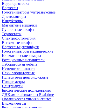
Водоподготовка
Вортексы
Гомогенизаторы ультразвуковые
Дистилляторы
Инкубаторы
Магнитные мешалки
Сушильные шкафы
Термостаты
Спектрофотометрия
Вытяжные шкафы
Вортексы-центрифуги
Гомогенизаторы механические
Климатические камеры
Ротационные испарители
Лабораторная мебель
Источники питания
Печи лабораторные
Испарители центрифужные
Поляриметры
Центрифуги
Биологические исследования
ДНК-амплификаторы Real-time
Органическая химия и синтез
Вискозиметры
Ротационные испарители