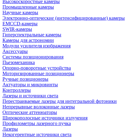
Высокоскоростные камеры
Промышленные камеры
Научные камеры
Электронно-оптические (интенсифицированные) камеры
EMCCD-камеры
SWIR-камеры
Гиперспектральные камеры
Камеры для астрономии
Модули усилителя изображения
Аксессуары
Системы позиционирования
Пьезомеханика
Опорно-поворотные устройства
Моторизированные позиционеры
Ручные позиционеры
Актуаторы и микровинты
Контроллеры
Лазеры и источники света
Перестраиваемые лазеры для интегральной фотоники
Непрерывные волоконные лазеры
Оптические аттенюаторы
Широкополосные источники излучения
Профилометры лазерного пучка
Лазеры
Некогерентные источники света