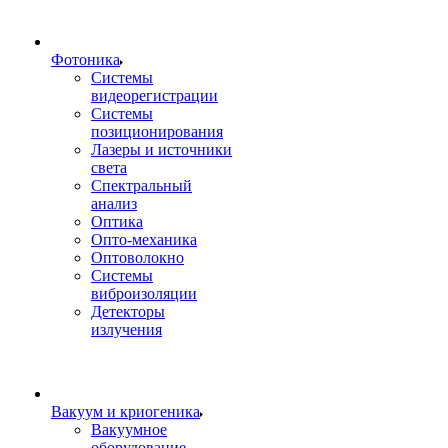
Фотоника
Cистемы
видеорегистрации
Системы
позиционирования
Лазеры и источники
света
Спектральный
анализ
Оптика
Опто-механика
Оптоволокно
Системы
виброизоляции
Детекторы
излучения
Вакуум и криогеника
Вакуумное
оборудование