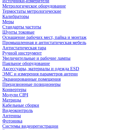
Источники-измерители
Метрологическое оборудование
Термостаты метрологические
Калибраторы
Меры
Стандарты частоты
Шунты токовые
Оснащение рабочих мест, пайка и монтаж
Промышленная и антистатическая мебель
Антистатическая тара
Ручной инструмент
Увеличительные и рабочие лампы
Паяльное оборудование
Аксессуары, материалы и одежда ESD
ЭМС и измерения параметров антенн
Экранированные помещения
Прецизионные позиционеры
Конвертеры
Модули СВЧ
Матрицы
Кабельные сборки
Видеоконтроль
Антенны
Фотоника
Cистемы видеорегистрации