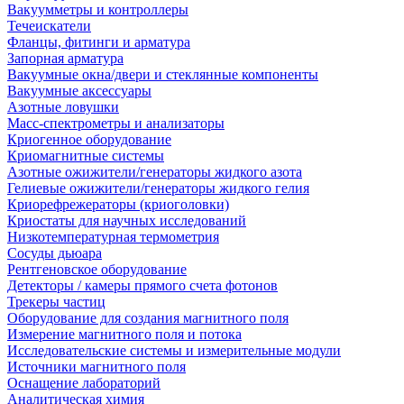
Вакуумметры и контроллеры
Течеискатели
Фланцы, фитинги и арматура
Запорная арматура
Вакуумные окна/двери и стеклянные компоненты
Вакуумные аксессуары
Азотные ловушки
Масс-спектрометры и анализаторы
Криогенное оборудование
Криомагнитные системы
Азотные ожижители/генераторы жидкого азота
Гелиевые ожижители/генераторы жидкого гелия
Криорефрежераторы (криоголовки)
Криостаты для научных исследований
Низкотемпературная термометрия
Сосуды дьюара
Рентгеновское оборудование
Детекторы / камеры прямого счета фотонов
Трекеры частиц
Оборудование для создания магнитного поля
Измерение магнитного поля и потока
Исследовательские системы и измерительные модули
Источники магнитного поля
Оснащение лабораторий
Аналитическая химия