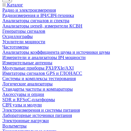
Каталог
Радио и электроизмерения
Радиоизмерения и ВЧ/СВЧ-техника
Анализаторы сигналов и спектра
Анализаторы цепей, измерители КСВН
Генераторы сигналов
Осциллографы
Усилители мощности
Частотомеры
Анализаторы коэффициента шума и источники шума
Измерители и анализаторы ВЧ мощности
Измерительные антенны
Модульные приборы PXI/PXIe/AXI
Имитаторы сигналов GPS и ГЛОНАСС
Системы и комплексы тестирования
Логические анализаторы
Стандарты частоты и компараторы
Аксессуары и опции
SDR и RFSoC‑платформы
СВЧ узлы и модули
Электроизмерения и системы питания
Лабораторные источники питания
Электронные нагрузки
Вольтметры