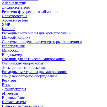
Анализ частиц
Дифрактометрия
Рентгено-флуоресцентный анализ
Спектрометрия
Хроматография
ЯМР
Катализ
Расходные материалы для хроматографии
Микрофлюидика
Системы определения температуры плавления и
каплепадения
Микроскопия
Видеокамеры
Столики для оптической микроскопии
Оптические микроскопы
Электронная микроскопия
Расходные материалы для микроскопии
Общелабораторное оборудование
Реакторы
Весы
Дезинфекторы
рН метры
Водяные бани
Вискозиметры
Пипетки автоматические