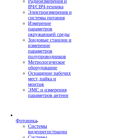
Радиоизмерения и
ВЧ/СВЧ-техника
Электроизмерения и
системы питания
Измерение
параметров
окружающей среды
Зондовые станции и
измерение
параметров
полупроводников
Метрологическое
оборудование
Оснащение рабочих
мест, пайка и
монтаж
ЭМС и измерения
параметров антенн
Фотоника
Cистемы
видеорегистрации
Системы