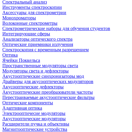
Спектральный анализ
Инструменты спектроскопии
Аксессуары для спектрометрии
Монохроматоры
Волоконные спектрометры
Спектрометрические наборы для обучения студентов
Интегрирующие сферы
Анализаторы оптического спектра
Оптические приемники излучения
Спектроскопия с временным разрешением
Оптика
Ячейки Поккельса
Пространственные модуляторы света
Модуляторы света и дефлекторы
Акустооптические синхронизаторы мод
Драйверы для акусооптических модуляторов
Акусооптические дефлекторы
Акустооптические преобразователи частоты
Перестраиваемые акустооптические фильтры
Оптические компоненты
Адаптивная оптика
Электрооптичесие модуляторы
Акустооптические модуляторы
Расширители пучка и объективы
Магнитооптические устройства