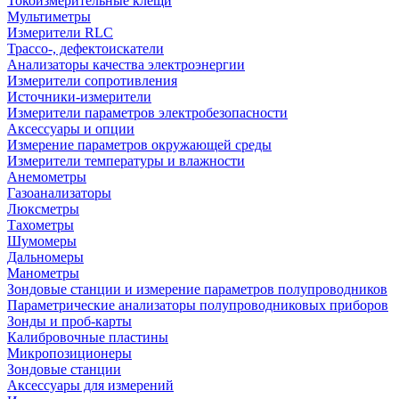
Токоизмерительные клещи
Мультиметры
Измерители RLC
Трассо-, дефектоискатели
Анализаторы качества электроэнергии
Измерители сопротивления
Источники-измерители
Измерители параметров электробезопасности
Аксессуары и опции
Измерение параметров окружающей среды
Измерители температуры и влажности
Анемометры
Газоанализаторы
Люксметры
Тахометры
Шумомеры
Дальномеры
Манометры
Зондовые станции и измерение параметров полупроводников
Параметрические анализаторы полупроводниковых приборов
Зонды и проб-карты
Калибровочные пластины
Микропозиционеры
Зондовые станции
Аксессуары для измерений