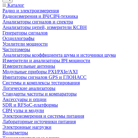
Каталог
Радио и электроизмерения
Радиоизмерения и ВЧ/СВЧ-техника
Анализаторы сигналов и спектра
Анализаторы цепей, измерители КСВН
Генераторы сигналов
Осциллографы
Усилители мощности
Частотомеры
Анализаторы коэффициента шума и источники шума
Измерители и анализаторы ВЧ мощности
Измерительные антенны
Модульные приборы PXI/PXIe/AXI
Имитаторы сигналов GPS и ГЛОНАСС
Системы и комплексы тестирования
Логические анализаторы
Стандарты частоты и компараторы
Аксессуары и опции
SDR и RFSoC‑платформы
СВЧ узлы и модули
Электроизмерения и системы питания
Лабораторные источники питания
Электронные нагрузки
Вольтметры