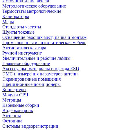
Источники-измерители
Метрологическое оборудование
Термостаты метрологические
Калибраторы
Меры
Стандарты частоты
Шунты токовые
Оснащение рабочих мест, пайка и монтаж
Промышленная и антистатическая мебель
Антистатическая тара
Ручной инструмент
Увеличительные и рабочие лампы
Паяльное оборудование
Аксессуары, материалы и одежда ESD
ЭМС и измерения параметров антенн
Экранированные помещения
Прецизионные позиционеры
Конвертеры
Модули СВЧ
Матрицы
Кабельные сборки
Видеоконтроль
Антенны
Фотоника
Cистемы видеорегистрации