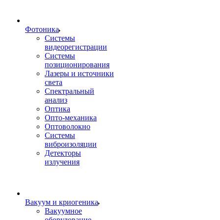
Фотоника
Cистемы
видеорегистрации
Системы
позиционирования
Лазеры и источники
света
Спектральный
анализ
Оптика
Опто-механика
Оптоволокно
Системы
виброизоляции
Детекторы
излучения
Вакуум и криогеника
Вакуумное
оборудование