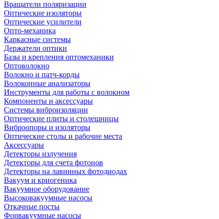
Вращатели поляризации
Оптические изоляторы
Оптические усилители
Опто-механика
Каркасные системы
Держатели оптики
Базы и крепления оптомеханики
Оптоволокно
Волокно и патч-корды
Волоконные анализаторы
Инструменты для работы с волокном
Компоненты и аксессуары
Системы виброизоляции
Оптические плиты и столешницы
Виброопоры и изоляторы
Оптические столы и рабочие места
Аксессуары
Детекторы излучения
Детекторы для счета фотонов
Детекторы на лавинных фотодиодах
Вакуум и криогеника
Вакуумное оборудование
Высоковакуумные насосы
Откачные посты
Форвакуумные насосы