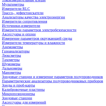
Токоизмерительные клещи
Мультиметры
Измерители RLC
Трассо-, дефектоискатели
Анализаторы качества электроэнергии
Измерители сопротивления
Источники-измерители
Измерители параметров электробезопасности
Аксессуары и опции
Измерение параметров окружающей среды
Измерители температуры и влажности
Анемометры
Газоанализаторы
Люксметры
Тахометры
Шумомеры
Дальномеры
Манометры
Зондовые станции и измерение параметров полупроводников
Параметрические анализаторы полупроводниковых приборов
Зонды и проб-карты
Калибровочные пластины
Микропозиционеры
Зондовые станции
Аксессуары для измерений