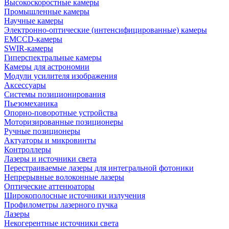
Высокоскоростные камеры
Промышленные камеры
Научные камеры
Электронно-оптические (интенсифицированные) камеры
EMCCD-камеры
SWIR-камеры
Гиперспектральные камеры
Камеры для астрономии
Модули усилителя изображения
Аксессуары
Системы позиционирования
Пьезомеханика
Опорно-поворотные устройства
Моторизированные позиционеры
Ручные позиционеры
Актуаторы и микровинты
Контроллеры
Лазеры и источники света
Перестраиваемые лазеры для интегральной фотоники
Непрерывные волоконные лазеры
Оптические аттенюаторы
Широкополосные источники излучения
Профилометры лазерного пучка
Лазеры
Некогерентные источники света