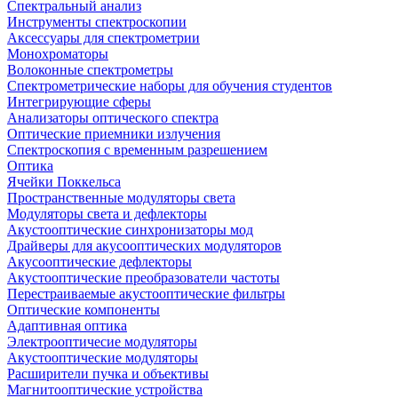
Спектральный анализ
Инструменты спектроскопии
Аксессуары для спектрометрии
Монохроматоры
Волоконные спектрометры
Спектрометрические наборы для обучения студентов
Интегрирующие сферы
Анализаторы оптического спектра
Оптические приемники излучения
Спектроскопия с временным разрешением
Оптика
Ячейки Поккельса
Пространственные модуляторы света
Модуляторы света и дефлекторы
Акустооптические синхронизаторы мод
Драйверы для акусооптических модуляторов
Акусооптические дефлекторы
Акустооптические преобразователи частоты
Перестраиваемые акустооптические фильтры
Оптические компоненты
Адаптивная оптика
Электрооптичесие модуляторы
Акустооптические модуляторы
Расширители пучка и объективы
Магнитооптические устройства