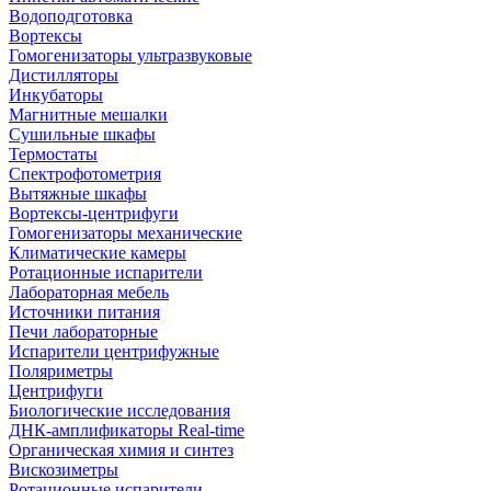
Водоподготовка
Вортексы
Гомогенизаторы ультразвуковые
Дистилляторы
Инкубаторы
Магнитные мешалки
Сушильные шкафы
Термостаты
Спектрофотометрия
Вытяжные шкафы
Вортексы-центрифуги
Гомогенизаторы механические
Климатические камеры
Ротационные испарители
Лабораторная мебель
Источники питания
Печи лабораторные
Испарители центрифужные
Поляриметры
Центрифуги
Биологические исследования
ДНК-амплификаторы Real-time
Органическая химия и синтез
Вискозиметры
Ротационные испарители