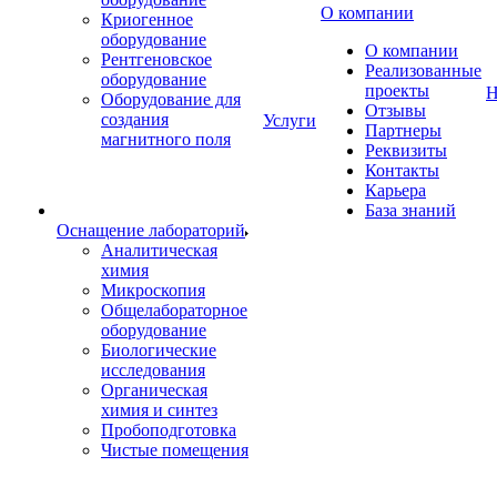
О компании
Криогенное
оборудование
О компании
Рентгеновское
Реализованные
оборудование
проекты
Н
Оборудование для
Отзывы
создания
Услуги
Партнеры
магнитного поля
Реквизиты
Контакты
Карьера
База знаний
Оснащение лабораторий
Аналитическая
химия
Микроскопия
Общелабораторное
оборудование
Биологические
исследования
Органическая
химия и синтез
Пробоподготовка
Чистые помещения