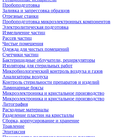
Пробоподготовка
Заливка и запрессовка образцов
Отрезные станки
Пробоподготовка микроэлектронных компонентов
Электролитическая подготовка
Измельчение частиц
Рассев частиц
Чистые помещения
Одежда для чистых помещений
Счетчики частиц
Бактерицидные облучатели, рециркуляторы
Изоляторы для стерильных работ
Микробиологический контроль воздуха и газов
Анализаторы воздуха
Контроль стерильности препаратов и изделий
Ламинарные боксы
Микроэлектроника и кристальное производство
Микроэлектроника и кристальное производство
Литография
Расходные материалы
Разделение пластин на кристаллы
Сборка, корпусирование и хранение
Травление
Эпитаксия