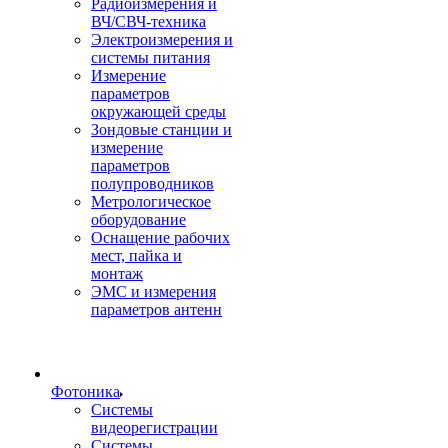
Радиоизмерения и
ВЧ/СВЧ-техника
Электроизмерения и
системы питания
Измерение
параметров
окружающей среды
Зондовые станции и
измерение
параметров
полупроводников
Метрологическое
оборудование
Оснащение рабочих
мест, пайка и
монтаж
ЭМС и измерения
параметров антенн
Фотоника
Cистемы
видеорегистрации
Системы