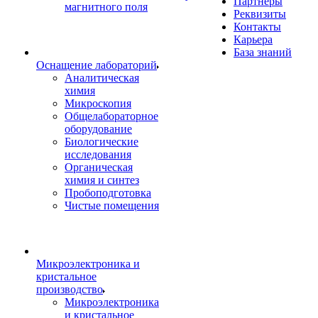
Партнеры
магнитного поля
Реквизиты
Контакты
Карьера
База знаний
Оснащение лабораторий
Аналитическая
химия
Микроскопия
Общелабораторное
оборудование
Биологические
исследования
Органическая
химия и синтез
Пробоподготовка
Чистые помещения
Микроэлектроника и
кристальное
производство
Микроэлектроника
и кристальное