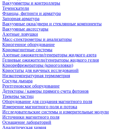
Вакуумметры и контроллеры
Течеискатели
Фланцы, фитинги и арматура
Запорная арматура
Вакуумные окна/двери и стеклянные компоненты
Вакуумные аксессуары
Азотные ловушки
Масс-спектрометры и анализаторы
Криогенное оборудование
Криомагнитные системы
Азотные ожижители/генераторы жидкого азота
Гелиевые ожижители/генераторы жидкого гелия
Криорефрежераторы (криоголовки)
Криостаты для научных исследований
Низкотемпературная термометрия
Сосуды дьюара
Рентгеновское оборудование
Детекторы / камеры прямого счета фотонов
Трекеры частиц
Оборудование для создания магнитного поля
Измерение магнитного поля и потока
Исследовательские системы и измерительные модули
Источники магнитного поля
Оснащение лабораторий
Аналитическая химия