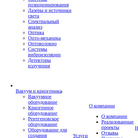
позиционирования
Лазеры и источники
света
Спектральный
анализ
Оптика
Опто-механика
Оптоволокно
Системы
виброизоляции
Детекторы
излучения
Вакуум и криогеника
Вакуумное
оборудование
О компании
Криогенное
оборудование
О компании
Рентгеновское
Реализованные
оборудование
проекты
Н
Оборудование для
Отзывы
создания
Услуги