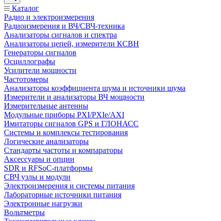
Каталог
Радио и электроизмерения
Радиоизмерения и ВЧ/СВЧ-техника
Анализаторы сигналов и спектра
Анализаторы цепей, измерители КСВН
Генераторы сигналов
Осциллографы
Усилители мощности
Частотомеры
Анализаторы коэффициента шума и источники шума
Измерители и анализаторы ВЧ мощности
Измерительные антенны
Модульные приборы PXI/PXIe/AXI
Имитаторы сигналов GPS и ГЛОНАСС
Системы и комплексы тестирования
Логические анализаторы
Стандарты частоты и компараторы
Аксессуары и опции
SDR и RFSoC‑платформы
СВЧ узлы и модули
Электроизмерения и системы питания
Лабораторные источники питания
Электронные нагрузки
Вольтметры