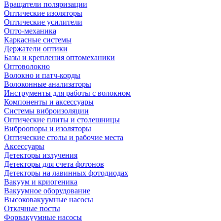
Вращатели поляризации
Оптические изоляторы
Оптические усилители
Опто-механика
Каркасные системы
Держатели оптики
Базы и крепления оптомеханики
Оптоволокно
Волокно и патч-корды
Волоконные анализаторы
Инструменты для работы с волокном
Компоненты и аксессуары
Системы виброизоляции
Оптические плиты и столешницы
Виброопоры и изоляторы
Оптические столы и рабочие места
Аксессуары
Детекторы излучения
Детекторы для счета фотонов
Детекторы на лавинных фотодиодах
Вакуум и криогеника
Вакуумное оборудование
Высоковакуумные насосы
Откачные посты
Форвакуумные насосы