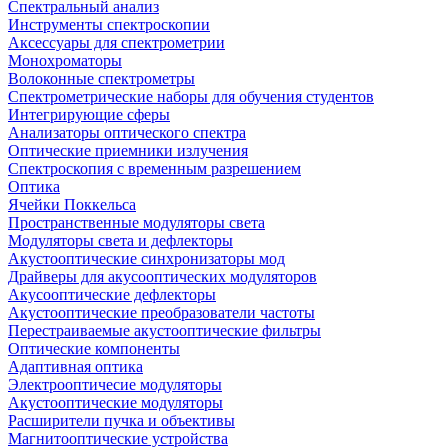
Спектральный анализ
Инструменты спектроскопии
Аксессуары для спектрометрии
Монохроматоры
Волоконные спектрометры
Спектрометрические наборы для обучения студентов
Интегрирующие сферы
Анализаторы оптического спектра
Оптические приемники излучения
Спектроскопия с временным разрешением
Оптика
Ячейки Поккельса
Пространственные модуляторы света
Модуляторы света и дефлекторы
Акустооптические синхронизаторы мод
Драйверы для акусооптических модуляторов
Акусооптические дефлекторы
Акустооптические преобразователи частоты
Перестраиваемые акустооптические фильтры
Оптические компоненты
Адаптивная оптика
Электрооптичесие модуляторы
Акустооптические модуляторы
Расширители пучка и объективы
Магнитооптические устройства