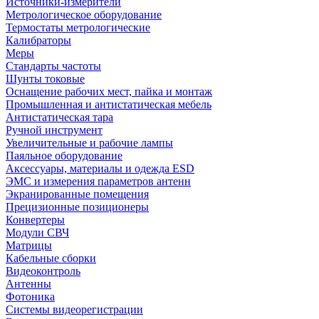
Источники-измерители
Метрологическое оборудование
Термостаты метрологические
Калибраторы
Меры
Стандарты частоты
Шунты токовые
Оснащение рабочих мест, пайка и монтаж
Промышленная и антистатическая мебель
Антистатическая тара
Ручной инструмент
Увеличительные и рабочие лампы
Паяльное оборудование
Аксессуары, материалы и одежда ESD
ЭМС и измерения параметров антенн
Экранированные помещения
Прецизионные позиционеры
Конвертеры
Модули СВЧ
Матрицы
Кабельные сборки
Видеоконтроль
Антенны
Фотоника
Cистемы видеорегистрации