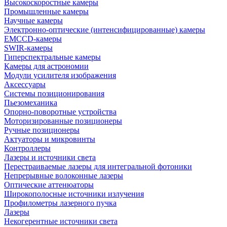
Высокоскоростные камеры
Промышленные камеры
Научные камеры
Электронно-оптические (интенсифицированные) камеры
EMCCD-камеры
SWIR-камеры
Гиперспектральные камеры
Камеры для астрономии
Модули усилителя изображения
Аксессуары
Системы позиционирования
Пьезомеханика
Опорно-поворотные устройства
Моторизированные позиционеры
Ручные позиционеры
Актуаторы и микровинты
Контроллеры
Лазеры и источники света
Перестраиваемые лазеры для интегральной фотоники
Непрерывные волоконные лазеры
Оптические аттенюаторы
Широкополосные источники излучения
Профилометры лазерного пучка
Лазеры
Некогерентные источники света