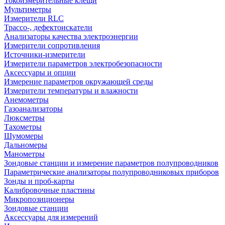
Токоизмерительные клещи
Мультиметры
Измерители RLC
Трассо-, дефектоискатели
Анализаторы качества электроэнергии
Измерители сопротивления
Источники-измерители
Измерители параметров электробезопасности
Аксессуары и опции
Измерение параметров окружающей среды
Измерители температуры и влажности
Анемометры
Газоанализаторы
Люксметры
Тахометры
Шумомеры
Дальномеры
Манометры
Зондовые станции и измерение параметров полупроводников
Параметрические анализаторы полупроводниковых приборов
Зонды и проб-карты
Калибровочные пластины
Микропозиционеры
Зондовые станции
Аксессуары для измерений