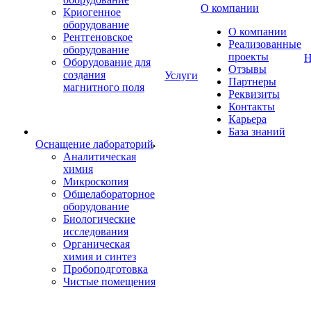
О компании
Криогенное
оборудование
О компании
Рентгеновское
Реализованные
оборудование
проекты
Н
Оборудование для
Отзывы
создания
Услуги
Партнеры
магнитного поля
Реквизиты
Контакты
Карьера
База знаний
Оснащение лабораторий
Аналитическая
химия
Микроскопия
Общелабораторное
оборудование
Биологические
исследования
Органическая
химия и синтез
Пробоподготовка
Чистые помещения