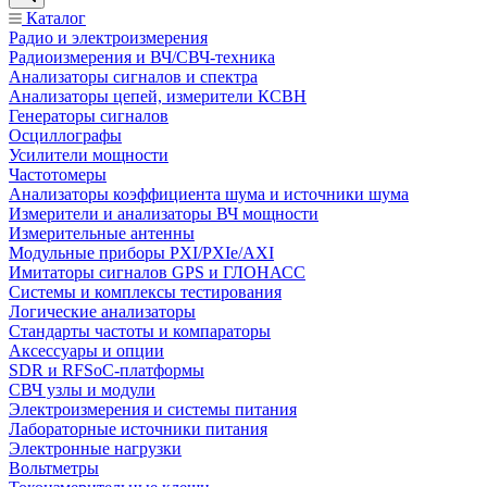
Каталог
Радио и электроизмерения
Радиоизмерения и ВЧ/СВЧ-техника
Анализаторы сигналов и спектра
Анализаторы цепей, измерители КСВН
Генераторы сигналов
Осциллографы
Усилители мощности
Частотомеры
Анализаторы коэффициента шума и источники шума
Измерители и анализаторы ВЧ мощности
Измерительные антенны
Модульные приборы PXI/PXIe/AXI
Имитаторы сигналов GPS и ГЛОНАСС
Системы и комплексы тестирования
Логические анализаторы
Стандарты частоты и компараторы
Аксессуары и опции
SDR и RFSoC‑платформы
СВЧ узлы и модули
Электроизмерения и системы питания
Лабораторные источники питания
Электронные нагрузки
Вольтметры