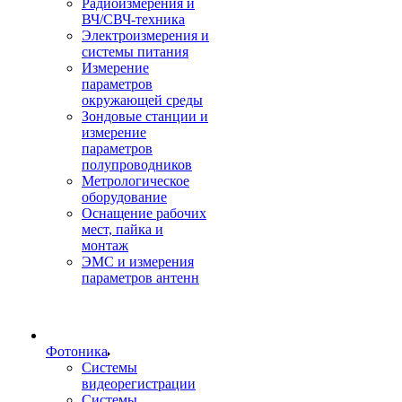
Радиоизмерения и
ВЧ/СВЧ-техника
Электроизмерения и
системы питания
Измерение
параметров
окружающей среды
Зондовые станции и
измерение
параметров
полупроводников
Метрологическое
оборудование
Оснащение рабочих
мест, пайка и
монтаж
ЭМС и измерения
параметров антенн
Фотоника
Cистемы
видеорегистрации
Системы