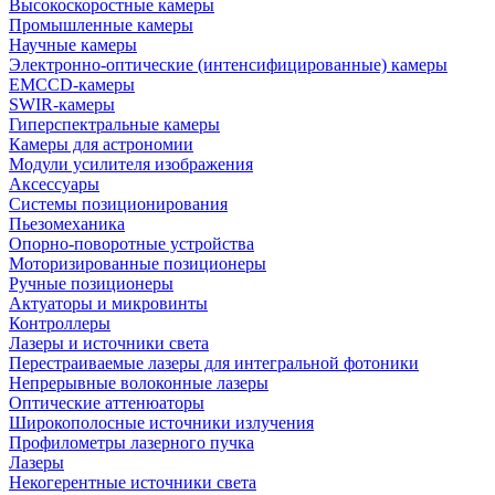
Высокоскоростные камеры
Промышленные камеры
Научные камеры
Электронно-оптические (интенсифицированные) камеры
EMCCD-камеры
SWIR-камеры
Гиперспектральные камеры
Камеры для астрономии
Модули усилителя изображения
Аксессуары
Системы позиционирования
Пьезомеханика
Опорно-поворотные устройства
Моторизированные позиционеры
Ручные позиционеры
Актуаторы и микровинты
Контроллеры
Лазеры и источники света
Перестраиваемые лазеры для интегральной фотоники
Непрерывные волоконные лазеры
Оптические аттенюаторы
Широкополосные источники излучения
Профилометры лазерного пучка
Лазеры
Некогерентные источники света