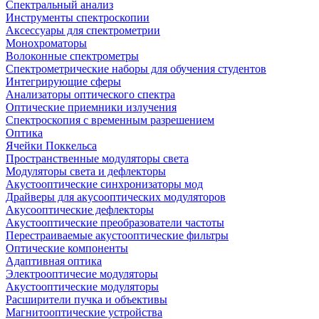
Спектральный анализ
Инструменты спектроскопии
Аксессуары для спектрометрии
Монохроматоры
Волоконные спектрометры
Спектрометрические наборы для обучения студентов
Интегрирующие сферы
Анализаторы оптического спектра
Оптические приемники излучения
Спектроскопия с временным разрешением
Оптика
Ячейки Поккельса
Пространственные модуляторы света
Модуляторы света и дефлекторы
Акустооптические синхронизаторы мод
Драйверы для акусооптических модуляторов
Акусооптические дефлекторы
Акустооптические преобразователи частоты
Перестраиваемые акустооптические фильтры
Оптические компоненты
Адаптивная оптика
Электрооптичесие модуляторы
Акустооптические модуляторы
Расширители пучка и объективы
Магнитооптические устройства