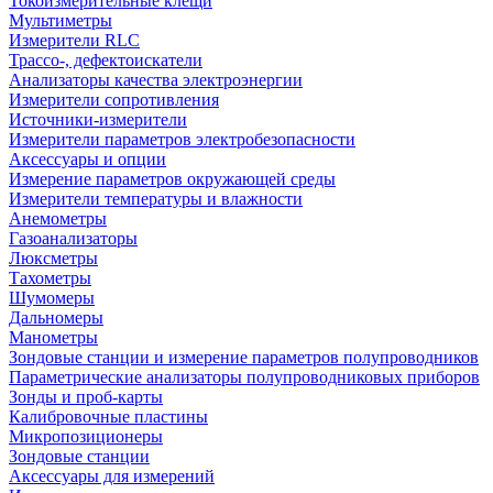
Токоизмерительные клещи
Мультиметры
Измерители RLC
Трассо-, дефектоискатели
Анализаторы качества электроэнергии
Измерители сопротивления
Источники-измерители
Измерители параметров электробезопасности
Аксессуары и опции
Измерение параметров окружающей среды
Измерители температуры и влажности
Анемометры
Газоанализаторы
Люксметры
Тахометры
Шумомеры
Дальномеры
Манометры
Зондовые станции и измерение параметров полупроводников
Параметрические анализаторы полупроводниковых приборов
Зонды и проб-карты
Калибровочные пластины
Микропозиционеры
Зондовые станции
Аксессуары для измерений