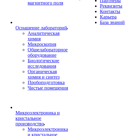
Партнеры
магнитного поля
Реквизиты
Контакты
Карьера
База знаний
Оснащение лабораторий
Аналитическая
химия
Микроскопия
Общелабораторное
оборудование
Биологические
исследования
Органическая
химия и синтез
Пробоподготовка
Чистые помещения
Микроэлектроника и
кристальное
производство
Микроэлектроника
и кристальное