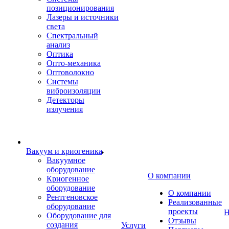
позиционирования
Лазеры и источники
света
Спектральный
анализ
Оптика
Опто-механика
Оптоволокно
Системы
виброизоляции
Детекторы
излучения
Вакуум и криогеника
Вакуумное
оборудование
О компании
Криогенное
оборудование
О компании
Рентгеновское
Реализованные
оборудование
проекты
Н
Оборудование для
Отзывы
создания
Услуги