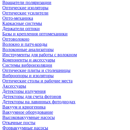
Вращатели поляризации
Оптические изоляторы
Оптические усилители
Опто-механика
Каркасные системы
Держатели оптики
Базы и крепления оптомеханики
Оптоволокно
Волокно и патч-корды
Волоконные анализаторы
Инструменты для работы с волокном
Компоненты и аксессуары
Системы виброизоляции
Оптические плиты и столешницы
Виброопоры и изоляторы
Оптические столы и рабочие места
Аксессуары
Детекторы излучения
Детекторы для счета фотонов
Детекторы на лавинных фотодиодах
Вакуум и криогеника
Вакуумное оборудование
Высоковакуумные насосы
Откачные посты
Форвакуумные насосы