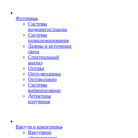
Фотоника
Cистемы
видеорегистрации
Системы
позиционирования
Лазеры и источники
света
Спектральный
анализ
Оптика
Опто-механика
Оптоволокно
Системы
виброизоляции
Детекторы
излучения
Вакуум и криогеника
Вакуумное
оборудование