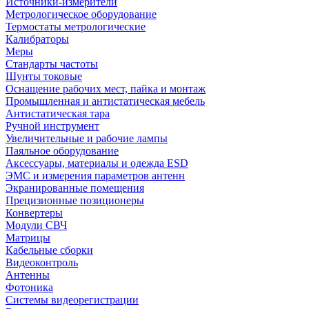
Источники-измерители
Метрологическое оборудование
Термостаты метрологические
Калибраторы
Меры
Стандарты частоты
Шунты токовые
Оснащение рабочих мест, пайка и монтаж
Промышленная и антистатическая мебель
Антистатическая тара
Ручной инструмент
Увеличительные и рабочие лампы
Паяльное оборудование
Аксессуары, материалы и одежда ESD
ЭМС и измерения параметров антенн
Экранированные помещения
Прецизионные позиционеры
Конвертеры
Модули СВЧ
Матрицы
Кабельные сборки
Видеоконтроль
Антенны
Фотоника
Cистемы видеорегистрации