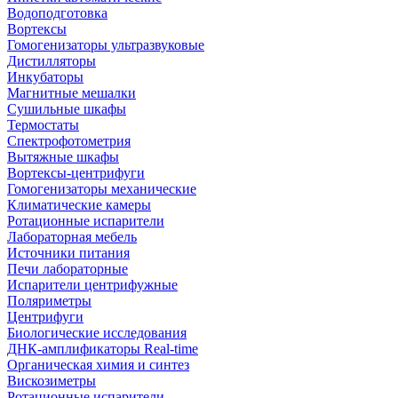
Водоподготовка
Вортексы
Гомогенизаторы ультразвуковые
Дистилляторы
Инкубаторы
Магнитные мешалки
Сушильные шкафы
Термостаты
Спектрофотометрия
Вытяжные шкафы
Вортексы-центрифуги
Гомогенизаторы механические
Климатические камеры
Ротационные испарители
Лабораторная мебель
Источники питания
Печи лабораторные
Испарители центрифужные
Поляриметры
Центрифуги
Биологические исследования
ДНК-амплификаторы Real-time
Органическая химия и синтез
Вискозиметры
Ротационные испарители