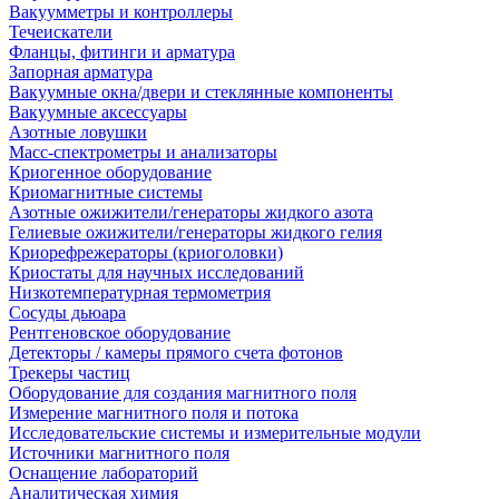
Вакуумметры и контроллеры
Течеискатели
Фланцы, фитинги и арматура
Запорная арматура
Вакуумные окна/двери и стеклянные компоненты
Вакуумные аксессуары
Азотные ловушки
Масс-спектрометры и анализаторы
Криогенное оборудование
Криомагнитные системы
Азотные ожижители/генераторы жидкого азота
Гелиевые ожижители/генераторы жидкого гелия
Криорефрежераторы (криоголовки)
Криостаты для научных исследований
Низкотемпературная термометрия
Сосуды дьюара
Рентгеновское оборудование
Детекторы / камеры прямого счета фотонов
Трекеры частиц
Оборудование для создания магнитного поля
Измерение магнитного поля и потока
Исследовательские системы и измерительные модули
Источники магнитного поля
Оснащение лабораторий
Аналитическая химия