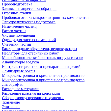
Пробоподготовка
Заливка и запрессовка образцов
Отрезные станки
Пробоподготовка микроэлектронных компонентов
Электролитическая подготовка
Измельчение частиц
Рассев частиц
Чистые помещения
Одежда для чистых помещений
Счетчики частиц
Бактерицидные облучатели, рециркуляторы
Изоляторы для стерильных работ
Микробиологический контроль воздуха и газов
Анализаторы воздуха
Контроль стерильности препаратов и изделий
Ламинарные боксы
Микроэлектроника и кристальное производство
Микроэлектроника и кристальное производство
Литография
Расходные материалы
Разделение пластин на кристаллы
Сборка, корпусирование и хранение
Травление
Эпитаксия