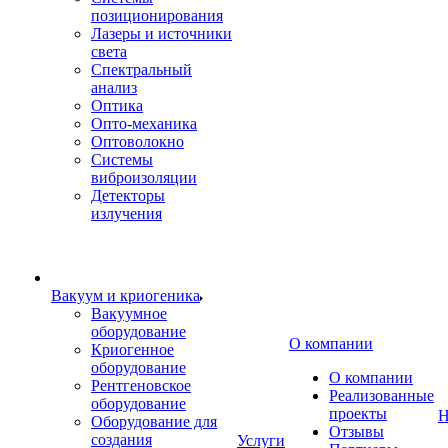
позиционирования
Лазеры и источники
света
Спектральный
анализ
Оптика
Опто-механика
Оптоволокно
Системы
виброизоляции
Детекторы
излучения
Вакуум и криогеника
Вакуумное
оборудование
О компании
Криогенное
оборудование
О компании
Рентгеновское
Реализованные
оборудование
проекты
Н
Оборудование для
Отзывы
создания
Услуги