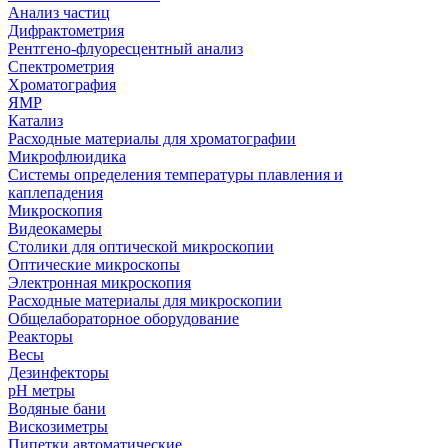
Анализ частиц
Дифрактометрия
Рентгено-флуоресцентный анализ
Спектрометрия
Хроматография
ЯМР
Катализ
Расходные материалы для хроматографии
Микрофлюидика
Системы определения температуры плавления и
каплепадения
Микроскопия
Видеокамеры
Столики для оптической микроскопии
Оптические микроскопы
Электронная микроскопия
Расходные материалы для микроскопии
Общелабораторное оборудование
Реакторы
Весы
Дезинфекторы
рН метры
Водяные бани
Вискозиметры
Пипетки автоматические