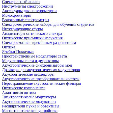
Спектральный анализ
Инструменты спектроскопии
Аксессуары для спектрометрии
Монохроматоры
Волоконные спектрометры
Спектрометрические наборы для обучения студентов
Интегрирующие сферы
Анализаторы оптического спектра
Оптические приемники излучения
Спектроскопия с временным разрешением
Оптика
Ячейки Поккельса
Пространственные модуляторы света
Модуляторы света и дефлекторы
Акустооптические синхронизаторы мод
Драйверы для акусооптических модуляторов
Акусооптические дефлекторы
Акустооптические преобразователи частоты
Перестраиваемые акустооптические фильтры
Оптические компоненты
Адаптивная оптика
Электрооптичесие модуляторы
Акустооптические модуляторы
Расширители пучка и объективы
Магнитооптические устройства