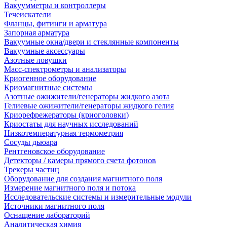
Вакуумметры и контроллеры
Течеискатели
Фланцы, фитинги и арматура
Запорная арматура
Вакуумные окна/двери и стеклянные компоненты
Вакуумные аксессуары
Азотные ловушки
Масс-спектрометры и анализаторы
Криогенное оборудование
Криомагнитные системы
Азотные ожижители/генераторы жидкого азота
Гелиевые ожижители/генераторы жидкого гелия
Криорефрежераторы (криоголовки)
Криостаты для научных исследований
Низкотемпературная термометрия
Сосуды дьюара
Рентгеновское оборудование
Детекторы / камеры прямого счета фотонов
Трекеры частиц
Оборудование для создания магнитного поля
Измерение магнитного поля и потока
Исследовательские системы и измерительные модули
Источники магнитного поля
Оснащение лабораторий
Аналитическая химия