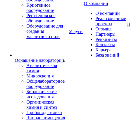
О компании
Криогенное
оборудование
О компании
Рентгеновское
Реализованные
оборудование
проекты
Н
Оборудование для
Отзывы
создания
Услуги
Партнеры
магнитного поля
Реквизиты
Контакты
Карьера
База знаний
Оснащение лабораторий
Аналитическая
химия
Микроскопия
Общелабораторное
оборудование
Биологические
исследования
Органическая
химия и синтез
Пробоподготовка
Чистые помещения