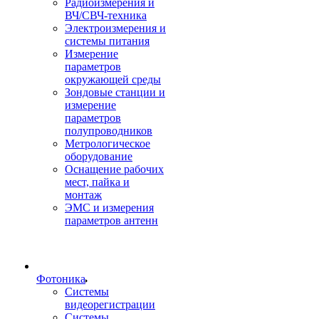
Радиоизмерения и
ВЧ/СВЧ-техника
Электроизмерения и
системы питания
Измерение
параметров
окружающей среды
Зондовые станции и
измерение
параметров
полупроводников
Метрологическое
оборудование
Оснащение рабочих
мест, пайка и
монтаж
ЭМС и измерения
параметров антенн
Фотоника
Cистемы
видеорегистрации
Системы