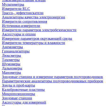
Токоизмерительные клещи
Мультиметры
Измерители RLC
Трассо-, дефектоискатели
Анализаторы качества электроэнергии
Измерители сопротивления
Источники-измерители
Измерители параметров электробезопасности
Аксессуары и опции
Измерение параметров окружающей среды
Измерители температуры и влажности
Анемометры
Газоанализаторы
Люксметры
Тахометры
Шумомеры
Дальномеры
Манометры
Зондовые станции и измерение параметров полупроводников
Параметрические анализаторы полупроводниковых приборов
Зонды и проб-карты
Калибровочные пластины
Микропозиционеры
Зондовые станции
Аксессуары для измерений