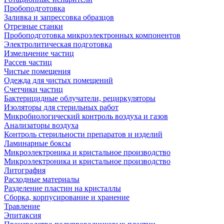
Пробоподготовка
Заливка и запрессовка образцов
Отрезные станки
Пробоподготовка микроэлектронных компонентов
Электролитическая подготовка
Измельчение частиц
Рассев частиц
Чистые помещения
Одежда для чистых помещений
Счетчики частиц
Бактерицидные облучатели, рециркуляторы
Изоляторы для стерильных работ
Микробиологический контроль воздуха и газов
Анализаторы воздуха
Контроль стерильности препаратов и изделий
Ламинарные боксы
Микроэлектроника и кристальное производство
Микроэлектроника и кристальное производство
Литография
Расходные материалы
Разделение пластин на кристаллы
Сборка, корпусирование и хранение
Травление
Эпитаксия