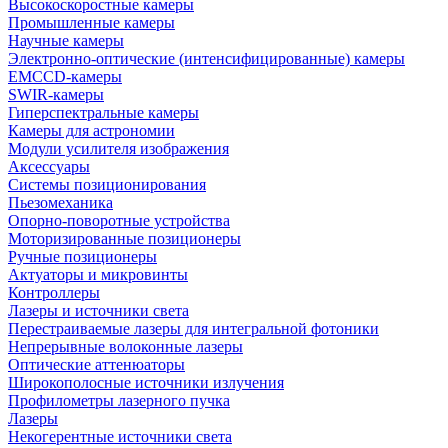
Высокоскоростные камеры
Промышленные камеры
Научные камеры
Электронно-оптические (интенсифицированные) камеры
EMCCD-камеры
SWIR-камеры
Гиперспектральные камеры
Камеры для астрономии
Модули усилителя изображения
Аксессуары
Системы позиционирования
Пьезомеханика
Опорно-поворотные устройства
Моторизированные позиционеры
Ручные позиционеры
Актуаторы и микровинты
Контроллеры
Лазеры и источники света
Перестраиваемые лазеры для интегральной фотоники
Непрерывные волоконные лазеры
Оптические аттенюаторы
Широкополосные источники излучения
Профилометры лазерного пучка
Лазеры
Некогерентные источники света