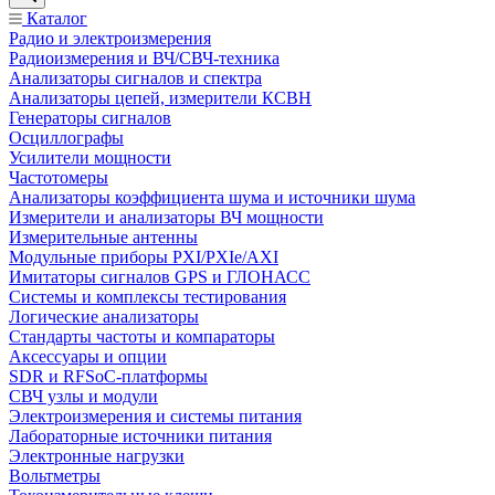
Каталог
Радио и электроизмерения
Радиоизмерения и ВЧ/СВЧ-техника
Анализаторы сигналов и спектра
Анализаторы цепей, измерители КСВН
Генераторы сигналов
Осциллографы
Усилители мощности
Частотомеры
Анализаторы коэффициента шума и источники шума
Измерители и анализаторы ВЧ мощности
Измерительные антенны
Модульные приборы PXI/PXIe/AXI
Имитаторы сигналов GPS и ГЛОНАСС
Системы и комплексы тестирования
Логические анализаторы
Стандарты частоты и компараторы
Аксессуары и опции
SDR и RFSoC‑платформы
СВЧ узлы и модули
Электроизмерения и системы питания
Лабораторные источники питания
Электронные нагрузки
Вольтметры