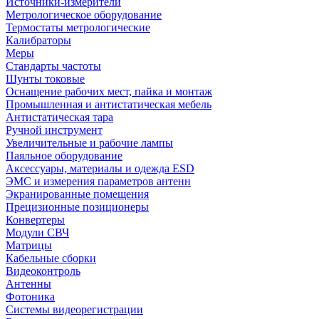
Источники-измерители
Метрологическое оборудование
Термостаты метрологические
Калибраторы
Меры
Стандарты частоты
Шунты токовые
Оснащение рабочих мест, пайка и монтаж
Промышленная и антистатическая мебель
Антистатическая тара
Ручной инструмент
Увеличительные и рабочие лампы
Паяльное оборудование
Аксессуары, материалы и одежда ESD
ЭМС и измерения параметров антенн
Экранированные помещения
Прецизионные позиционеры
Конвертеры
Модули СВЧ
Матрицы
Кабельные сборки
Видеоконтроль
Антенны
Фотоника
Cистемы видеорегистрации