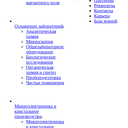
Партнеры
магнитного поля
Реквизиты
Контакты
Карьера
База знаний
Оснащение лабораторий
Аналитическая
химия
Микроскопия
Общелабораторное
оборудование
Биологические
исследования
Органическая
химия и синтез
Пробоподготовка
Чистые помещения
Микроэлектроника и
кристальное
производство
Микроэлектроника
и кристальное