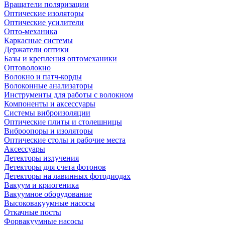
Вращатели поляризации
Оптические изоляторы
Оптические усилители
Опто-механика
Каркасные системы
Держатели оптики
Базы и крепления оптомеханики
Оптоволокно
Волокно и патч-корды
Волоконные анализаторы
Инструменты для работы с волокном
Компоненты и аксессуары
Системы виброизоляции
Оптические плиты и столешницы
Виброопоры и изоляторы
Оптические столы и рабочие места
Аксессуары
Детекторы излучения
Детекторы для счета фотонов
Детекторы на лавинных фотодиодах
Вакуум и криогеника
Вакуумное оборудование
Высоковакуумные насосы
Откачные посты
Форвакуумные насосы