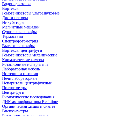
Водоподготовка
Вортексы
Гомогенизаторы ультразвуковые
Дистилляторы
Инкубаторы
Магнитные мешалки
Сушильные шкафы
Термостаты
Спектрофотометрия
Вытяжные шкафы
Вортексы-центрифуги
Гомогенизаторы механические
Климатические камеры
Ротационные испарители
Лабораторная мебель
Источники питания
Печи лабораторные
Испарители центрифужные
Поляриметры
Центрифуги
Биологические исследования
ДНК-амплификаторы Real-time
Органическая химия и синтез
Вискозиметры
Ротационные испарители