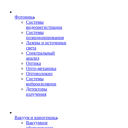
Фотоника
Cистемы
видеорегистрации
Системы
позиционирования
Лазеры и источники
света
Спектральный
анализ
Оптика
Опто-механика
Оптоволокно
Системы
виброизоляции
Детекторы
излучения
Вакуум и криогеника
Вакуумное
оборудование