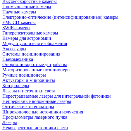
Высокоскоростные камеры
Промышленные камеры
Научные камеры
Электронно-оптические (интенсифицированные) камеры
EMCCD-камеры
SWIR-камеры
Гиперспектральные камеры
Камеры для астрономии
Модули усилителя изображения
Аксессуары
Системы позиционирования
Пьезомеханика
Опорно-поворотные устройства
Моторизированные позиционеры
Ручные позиционеры
Актуаторы и микровинты
Контроллеры
Лазеры и источники света
Перестраиваемые лазеры для интегральной фотоники
Непрерывные волоконные лазеры
Оптические аттенюаторы
Широкополосные источники излучения
Профилометры лазерного пучка
Лазеры
Некогерентные источники света