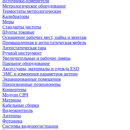
Источники-измерители
Метрологическое оборудование
Термостаты метрологические
Калибраторы
Меры
Стандарты частоты
Шунты токовые
Оснащение рабочих мест, пайка и монтаж
Промышленная и антистатическая мебель
Антистатическая тара
Ручной инструмент
Увеличительные и рабочие лампы
Паяльное оборудование
Аксессуары, материалы и одежда ESD
ЭМС и измерения параметров антенн
Экранированные помещения
Прецизионные позиционеры
Конвертеры
Модули СВЧ
Матрицы
Кабельные сборки
Видеоконтроль
Антенны
Фотоника
Cистемы видеорегистрации