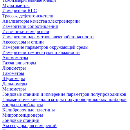
Токоизмерительные клещи
Мультиметры
Измерители RLC
Трассо-, дефектоискатели
Анализаторы качества электроэнергии
Измерители сопротивления
Источники-измерители
Измерители параметров электробезопасности
Аксессуары и опции
Измерение параметров окружающей среды
Измерители температуры и влажности
Анемометры
Газоанализаторы
Люксметры
Тахометры
Шумомеры
Дальномеры
Манометры
Зондовые станции и измерение параметров полупроводников
Параметрические анализаторы полупроводниковых приборов
Зонды и проб-карты
Калибровочные пластины
Микропозиционеры
Зондовые станции
Аксессуары для измерений