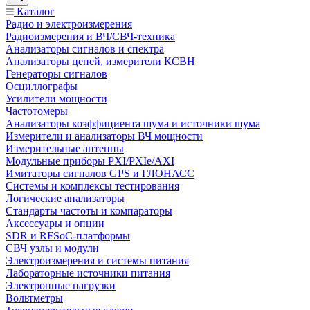
Каталог
Радио и электроизмерения
Радиоизмерения и ВЧ/СВЧ-техника
Анализаторы сигналов и спектра
Анализаторы цепей, измерители КСВН
Генераторы сигналов
Осциллографы
Усилители мощности
Частотомеры
Анализаторы коэффициента шума и источники шума
Измерители и анализаторы ВЧ мощности
Измерительные антенны
Модульные приборы PXI/PXIe/AXI
Имитаторы сигналов GPS и ГЛОНАСС
Системы и комплексы тестирования
Логические анализаторы
Стандарты частоты и компараторы
Аксессуары и опции
SDR и RFSoC‑платформы
СВЧ узлы и модули
Электроизмерения и системы питания
Лабораторные источники питания
Электронные нагрузки
Вольтметры