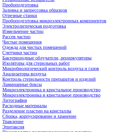
Пробоподготовка
Заливка и запрессовка образцов
Отрезные станки
Пробоподготовка микроэлектронных компонентов
Электролитическая подготовка
Измельчение частиц
Рассев частиц
Чистые помещения
Одежда для чистых помещений
Счетчики частиц
Бактерицидные облучатели, рециркуляторы
Изоляторы для стерильных работ
Микробиологический контроль воздуха и газов
Анализаторы воздуха
Контроль стерильности препаратов и изделий
Ламинарные боксы
Микроэлектроника и кристальное производство
Микроэлектроника и кристальное производство
Литография
Расходные материалы
Разделение пластин на кристаллы
Сборка, корпусирование и хранение
Травление
Эпитаксия