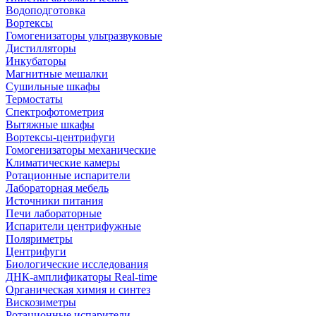
Водоподготовка
Вортексы
Гомогенизаторы ультразвуковые
Дистилляторы
Инкубаторы
Магнитные мешалки
Сушильные шкафы
Термостаты
Спектрофотометрия
Вытяжные шкафы
Вортексы-центрифуги
Гомогенизаторы механические
Климатические камеры
Ротационные испарители
Лабораторная мебель
Источники питания
Печи лабораторные
Испарители центрифужные
Поляриметры
Центрифуги
Биологические исследования
ДНК-амплификаторы Real-time
Органическая химия и синтез
Вискозиметры
Ротационные испарители