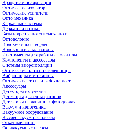
Вращатели поляризации
Оптические изоляторы
Оптические усилители
Опто-механика
Каркасные системы
Держатели оптики
Базы и крепления оптомеханики
Оптоволокно
Волокно и патч-корды
Волоконные анализаторы
Инструменты для работы с волокном
Компоненты и аксессуары
Системы виброизоляции
Оптические плиты и столешницы
Виброопоры и изоляторы
Оптические столы и рабочие места
Аксессуары
Детекторы излучения
Детекторы для счета фотонов
Детекторы на лавинных фотодиодах
Вакуум и криогеника
Вакуумное оборудование
Высоковакуумные насосы
Откачные посты
Форвакуумные насосы