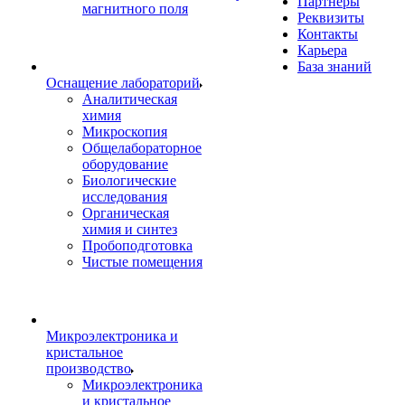
Партнеры
магнитного поля
Реквизиты
Контакты
Карьера
База знаний
Оснащение лабораторий
Аналитическая
химия
Микроскопия
Общелабораторное
оборудование
Биологические
исследования
Органическая
химия и синтез
Пробоподготовка
Чистые помещения
Микроэлектроника и
кристальное
производство
Микроэлектроника
и кристальное