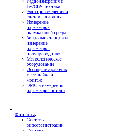
Радиоизмерения и
ВЧ/СВЧ-техника
Электроизмерения и
системы питания
Измерение
параметров
окружающей среды
Зондовые станции и
измерение
параметров
полупроводников
Метрологическое
оборудование
Оснащение рабочих
мест, пайка и
монтаж
ЭМС и измерения
параметров антенн
Фотоника
Cистемы
видеорегистрации
Системы