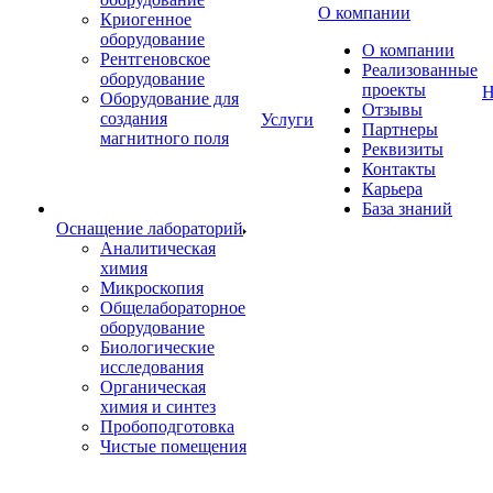
О компании
Криогенное
оборудование
О компании
Рентгеновское
Реализованные
оборудование
проекты
Н
Оборудование для
Отзывы
создания
Услуги
Партнеры
магнитного поля
Реквизиты
Контакты
Карьера
База знаний
Оснащение лабораторий
Аналитическая
химия
Микроскопия
Общелабораторное
оборудование
Биологические
исследования
Органическая
химия и синтез
Пробоподготовка
Чистые помещения