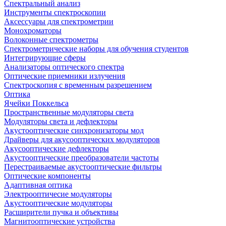
Спектральный анализ
Инструменты спектроскопии
Аксессуары для спектрометрии
Монохроматоры
Волоконные спектрометры
Спектрометрические наборы для обучения студентов
Интегрирующие сферы
Анализаторы оптического спектра
Оптические приемники излучения
Спектроскопия с временным разрешением
Оптика
Ячейки Поккельса
Пространственные модуляторы света
Модуляторы света и дефлекторы
Акустооптические синхронизаторы мод
Драйверы для акусооптических модуляторов
Акусооптические дефлекторы
Акустооптические преобразователи частоты
Перестраиваемые акустооптические фильтры
Оптические компоненты
Адаптивная оптика
Электрооптичесие модуляторы
Акустооптические модуляторы
Расширители пучка и объективы
Магнитооптические устройства