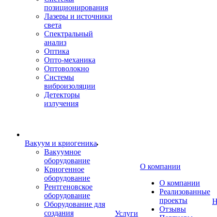
позиционирования
Лазеры и источники
света
Спектральный
анализ
Оптика
Опто-механика
Оптоволокно
Системы
виброизоляции
Детекторы
излучения
Вакуум и криогеника
Вакуумное
оборудование
О компании
Криогенное
оборудование
О компании
Рентгеновское
Реализованные
оборудование
проекты
Н
Оборудование для
Отзывы
создания
Услуги