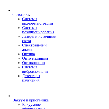
Фотоника
Cистемы
видеорегистрации
Системы
позиционирования
Лазеры и источники
света
Спектральный
анализ
Оптика
Опто-механика
Оптоволокно
Системы
виброизоляции
Детекторы
излучения
Вакуум и криогеника
Вакуумное
оборудование