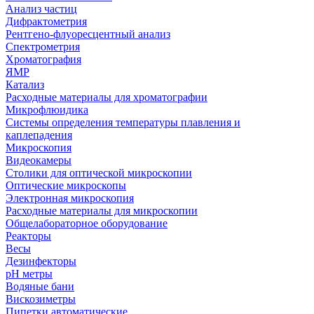
Анализ частиц
Дифрактометрия
Рентгено-флуоресцентный анализ
Спектрометрия
Хроматография
ЯМР
Катализ
Расходные материалы для хроматографии
Микрофлюидика
Системы определения температуры плавления и
каплепадения
Микроскопия
Видеокамеры
Столики для оптической микроскопии
Оптические микроскопы
Электронная микроскопия
Расходные материалы для микроскопии
Общелабораторное оборудование
Реакторы
Весы
Дезинфекторы
рН метры
Водяные бани
Вискозиметры
Пипетки автоматические