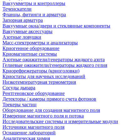
Вакуумметры и контроллеры
Течеискатели
Фланцы, фитинги и арматура
Запорная арматура
Вакуумные окна/двери и стеклянные компоненты
Вакуумные аксессуары
Азотные ловушки
Масс-спектрометры и анализаторы
Криогенное оборудование
Криомагнитные системы
Азотные ожижители/генераторы жидкого азота
Гелиевые ожижители/генераторы жидкого гелия
Криорефрежераторы (криоголовки)
Криостаты для научных исследований
Низкотемпературная термометрия
Сосуды дьюара
Рентгеновское оборудование
Детекторы / камеры прямого счета фотонов
Трекеры частиц
Оборудование для создания магнитного поля
Измерение магнитного поля и потока
Исследовательские системы и измерительные модули
Источники магнитного поля
Оснащение лабораторий
Аналитическая химия