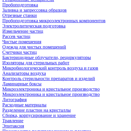
Пробоподготовка
Заливка и запрессовка образцов
Отрезные станки
Пробоподготовка микроэлектронных компонентов
Электролитическая подготовка
Измельчение частиц
Рассев частиц
Чистые помещения
Одежда для чистых помещений
Счетчики частиц
Бактерицидные облучатели, рециркуляторы
Изоляторы для стерильных работ
Микробиологический контроль воздуха и газов
Анализаторы воздуха
Контроль стерильности препаратов и изделий
Ламинарные боксы
Микроэлектроника и кристальное производство
Микроэлектроника и кристальное производство
Литография
Расходные материалы
Разделение пластин на кристаллы
Сборка, корпусирование и хранение
Травление
Эпитаксия