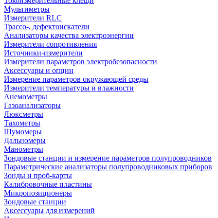
Токоизмерительные клещи
Мультиметры
Измерители RLC
Трассо-, дефектоискатели
Анализаторы качества электроэнергии
Измерители сопротивления
Источники-измерители
Измерители параметров электробезопасности
Аксессуары и опции
Измерение параметров окружающей среды
Измерители температуры и влажности
Анемометры
Газоанализаторы
Люксметры
Тахометры
Шумомеры
Дальномеры
Манометры
Зондовые станции и измерение параметров полупроводников
Параметрические анализаторы полупроводниковых приборов
Зонды и проб-карты
Калибровочные пластины
Микропозиционеры
Зондовые станции
Аксессуары для измерений