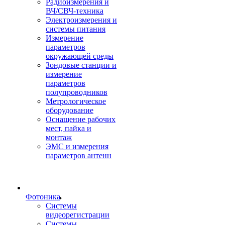
Радиоизмерения и
ВЧ/СВЧ-техника
Электроизмерения и
системы питания
Измерение
параметров
окружающей среды
Зондовые станции и
измерение
параметров
полупроводников
Метрологическое
оборудование
Оснащение рабочих
мест, пайка и
монтаж
ЭМС и измерения
параметров антенн
Фотоника
Cистемы
видеорегистрации
Системы