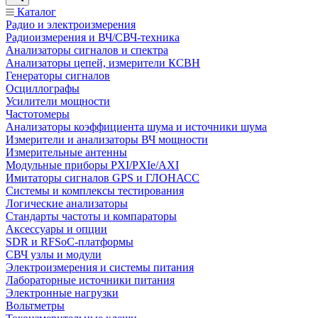
Каталог
Радио и электроизмерения
Радиоизмерения и ВЧ/СВЧ-техника
Анализаторы сигналов и спектра
Анализаторы цепей, измерители КСВН
Генераторы сигналов
Осциллографы
Усилители мощности
Частотомеры
Анализаторы коэффициента шума и источники шума
Измерители и анализаторы ВЧ мощности
Измерительные антенны
Модульные приборы PXI/PXIe/AXI
Имитаторы сигналов GPS и ГЛОНАСС
Системы и комплексы тестирования
Логические анализаторы
Стандарты частоты и компараторы
Аксессуары и опции
SDR и RFSoC‑платформы
СВЧ узлы и модули
Электроизмерения и системы питания
Лабораторные источники питания
Электронные нагрузки
Вольтметры