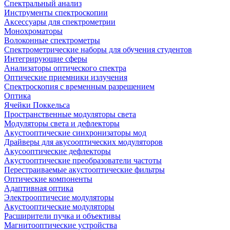
Спектральный анализ
Инструменты спектроскопии
Аксессуары для спектрометрии
Монохроматоры
Волоконные спектрометры
Спектрометрические наборы для обучения студентов
Интегрирующие сферы
Анализаторы оптического спектра
Оптические приемники излучения
Спектроскопия с временным разрешением
Оптика
Ячейки Поккельса
Пространственные модуляторы света
Модуляторы света и дефлекторы
Акустооптические синхронизаторы мод
Драйверы для акусооптических модуляторов
Акусооптические дефлекторы
Акустооптические преобразователи частоты
Перестраиваемые акустооптические фильтры
Оптические компоненты
Адаптивная оптика
Электрооптичесие модуляторы
Акустооптические модуляторы
Расширители пучка и объективы
Магнитооптические устройства