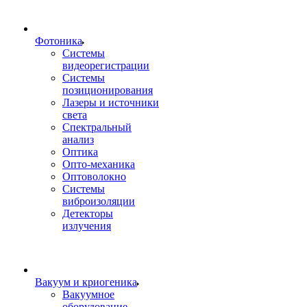
Фотоника
Cистемы
видеорегистрации
Системы
позиционирования
Лазеры и источники
света
Спектральный
анализ
Оптика
Опто-механика
Оптоволокно
Системы
виброизоляции
Детекторы
излучения
Вакуум и криогеника
Вакуумное
оборудование