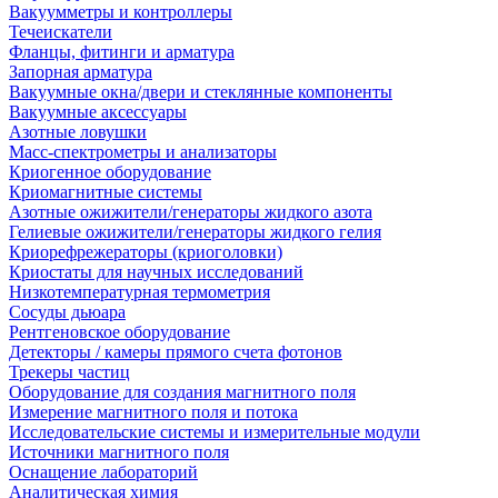
Вакуумметры и контроллеры
Течеискатели
Фланцы, фитинги и арматура
Запорная арматура
Вакуумные окна/двери и стеклянные компоненты
Вакуумные аксессуары
Азотные ловушки
Масс-спектрометры и анализаторы
Криогенное оборудование
Криомагнитные системы
Азотные ожижители/генераторы жидкого азота
Гелиевые ожижители/генераторы жидкого гелия
Криорефрежераторы (криоголовки)
Криостаты для научных исследований
Низкотемпературная термометрия
Сосуды дьюара
Рентгеновское оборудование
Детекторы / камеры прямого счета фотонов
Трекеры частиц
Оборудование для создания магнитного поля
Измерение магнитного поля и потока
Исследовательские системы и измерительные модули
Источники магнитного поля
Оснащение лабораторий
Аналитическая химия