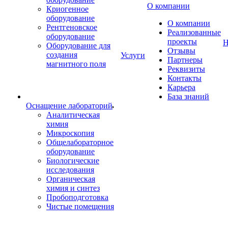
О компании
Криогенное
оборудование
О компании
Рентгеновское
Реализованные
оборудование
проекты
Н
Оборудование для
Отзывы
создания
Услуги
Партнеры
магнитного поля
Реквизиты
Контакты
Карьера
База знаний
Оснащение лабораторий
Аналитическая
химия
Микроскопия
Общелабораторное
оборудование
Биологические
исследования
Органическая
химия и синтез
Пробоподготовка
Чистые помещения