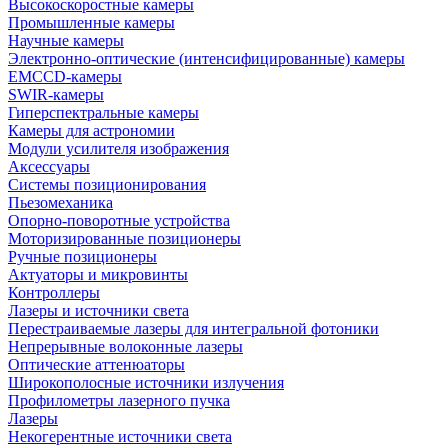
Высокоскоростные камеры
Промышленные камеры
Научные камеры
Электронно-оптические (интенсифицированные) камеры
EMCCD-камеры
SWIR-камеры
Гиперспектральные камеры
Камеры для астрономии
Модули усилителя изображения
Аксессуары
Системы позиционирования
Пьезомеханика
Опорно-поворотные устройства
Моторизированные позиционеры
Ручные позиционеры
Актуаторы и микровинты
Контроллеры
Лазеры и источники света
Перестраиваемые лазеры для интегральной фотоники
Непрерывные волоконные лазеры
Оптические аттенюаторы
Широкополосные источники излучения
Профилометры лазерного пучка
Лазеры
Некогерентные источники света