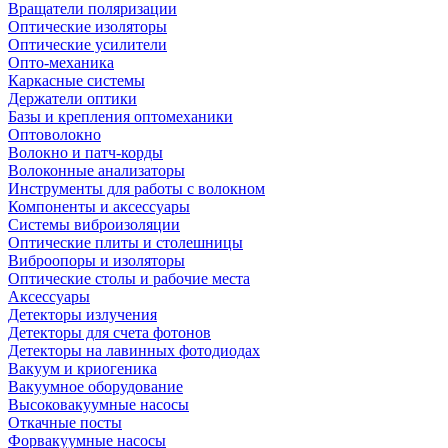
Вращатели поляризации
Оптические изоляторы
Оптические усилители
Опто-механика
Каркасные системы
Держатели оптики
Базы и крепления оптомеханики
Оптоволокно
Волокно и патч-корды
Волоконные анализаторы
Инструменты для работы с волокном
Компоненты и аксессуары
Системы виброизоляции
Оптические плиты и столешницы
Виброопоры и изоляторы
Оптические столы и рабочие места
Аксессуары
Детекторы излучения
Детекторы для счета фотонов
Детекторы на лавинных фотодиодах
Вакуум и криогеника
Вакуумное оборудование
Высоковакуумные насосы
Откачные посты
Форвакуумные насосы