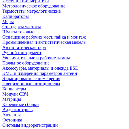
Источники-измерители
Метрологическое оборудование
Термостаты метрологические
Калибраторы
Меры
Стандарты частоты
Шунты токовые
Оснащение рабочих мест, пайка и монтаж
Промышленная и антистатическая мебель
Антистатическая тара
Ручной инструмент
Увеличительные и рабочие лампы
Паяльное оборудование
Аксессуары, материалы и одежда ESD
ЭМС и измерения параметров антенн
Экранированные помещения
Прецизионные позиционеры
Конвертеры
Модули СВЧ
Матрицы
Кабельные сборки
Видеоконтроль
Антенны
Фотоника
Cистемы видеорегистрации