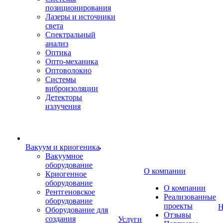
позиционирования
Лазеры и источники
света
Спектральный
анализ
Оптика
Опто-механика
Оптоволокно
Системы
виброизоляции
Детекторы
излучения
Вакуум и криогеника
Вакуумное
оборудование
О компании
Криогенное
оборудование
О компании
Рентгеновское
Реализованные
оборудование
проекты
Н
Оборудование для
Отзывы
создания
Услуги