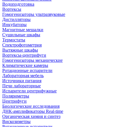
Водоподготовка
Вортексы
Гомогенизаторы ультразвуковые
Дистилляторы
Инкубаторы
Магнитные мешалки
Сушильные шкафы
Термостаты
Спектрофотометрия
Вытяжные шкафы
Вортексы-центрифуги
Гомогенизаторы механические
Климатические камеры
Ротационные испарители
Лабораторная мебель
Источники питания
Печи лабораторные
Испарители центрифужные
Поляриметры
Центрифуги
Биологические исследования
ДНК-амплификаторы Real-time
Органическая химия и синтез
Вискозиметры
Ротационные испарители