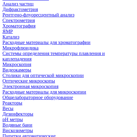
Анализ частиц
Дифрактометрия
Рентгено-флуоресцентный анализ
Спектрометрия
Хроматография
ЯМР
Катализ
Расходные материалы для хроматографии
Микрофлюидика
Системы определения температуры плавления и
каплепадения
Микроскопия
Видеокамеры
Столики для оптической микроскопии
Оптические микроскопы
Электронная микроскопия
Расходные материалы для микроскопии
Общелабораторное оборудование
Реакторы
Весы
Дезинфекторы
рН метры
Водяные бани
Вискозиметры
Пипетки автоматические