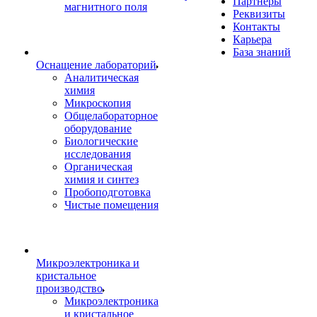
Партнеры
магнитного поля
Реквизиты
Контакты
Карьера
База знаний
Оснащение лабораторий
Аналитическая
химия
Микроскопия
Общелабораторное
оборудование
Биологические
исследования
Органическая
химия и синтез
Пробоподготовка
Чистые помещения
Микроэлектроника и
кристальное
производство
Микроэлектроника
и кристальное