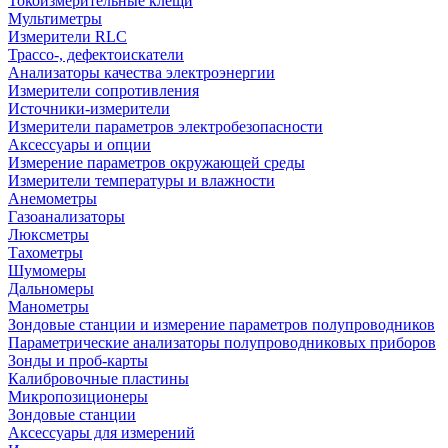
Токоизмерительные клещи
Мультиметры
Измерители RLC
Трассо-, дефектоискатели
Анализаторы качества электроэнергии
Измерители сопротивления
Источники-измерители
Измерители параметров электробезопасности
Аксессуары и опции
Измерение параметров окружающей среды
Измерители температуры и влажности
Анемометры
Газоанализаторы
Люксметры
Тахометры
Шумомеры
Дальномеры
Манометры
Зондовые станции и измерение параметров полупроводников
Параметрические анализаторы полупроводниковых приборов
Зонды и проб-карты
Калибровочные пластины
Микропозиционеры
Зондовые станции
Аксессуары для измерений