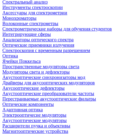
Спектральный анализ
Инструменты спектроскопии
Аксессуары для спектрометрии
Монохроматоры
Волоконные спектрометры
Спектрометрические наборы для обучения студентов
Интегрирующие сферы
Анализаторы оптического спектра
Оптические приемники излучения
Спектроскопия с временным разрешением
Оптика
Ячейки Поккельса
Пространственные модуляторы света
Модуляторы света и дефлекторы
Акустооптические синхронизаторы мод
Драйверы для акусооптических модуляторов
Акусооптические дефлекторы
Акустооптические преобразователи частоты
Перестраиваемые акустооптические фильтры
Оптические компоненты
Адаптивная оптика
Электрооптичесие модуляторы
Акустооптические модуляторы
Расширители пучка и объективы
Магнитооптические устройства