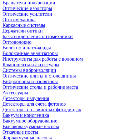
Вращатели поляризации
Оптические изоляторы
Оптические усилители
Опто-механика
Каркасные системы
Держатели оптики
Базы и крепления оптомеханики
Оптоволокно
Волокно и патч-корды
Волоконные анализаторы
Инструменты для работы с волокном
Компоненты и аксессуары
Системы виброизоляции
Оптические плиты и столешницы
Виброопоры и изоляторы
Оптические столы и рабочие места
Аксессуары
Детекторы излучения
Детекторы для счета фотонов
Детекторы на лавинных фотодиодах
Вакуум и криогеника
Вакуумное оборудование
Высоковакуумные насосы
Откачные посты
Форвакуумные насосы