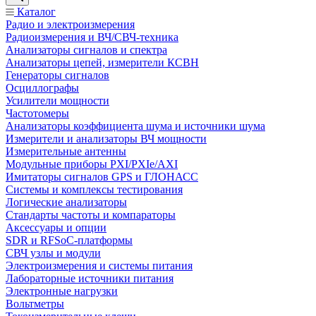
Каталог
Радио и электроизмерения
Радиоизмерения и ВЧ/СВЧ-техника
Анализаторы сигналов и спектра
Анализаторы цепей, измерители КСВН
Генераторы сигналов
Осциллографы
Усилители мощности
Частотомеры
Анализаторы коэффициента шума и источники шума
Измерители и анализаторы ВЧ мощности
Измерительные антенны
Модульные приборы PXI/PXIe/AXI
Имитаторы сигналов GPS и ГЛОНАСС
Системы и комплексы тестирования
Логические анализаторы
Стандарты частоты и компараторы
Аксессуары и опции
SDR и RFSoC‑платформы
СВЧ узлы и модули
Электроизмерения и системы питания
Лабораторные источники питания
Электронные нагрузки
Вольтметры