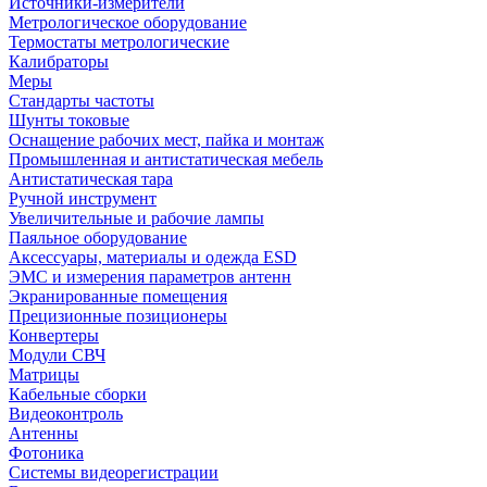
Источники-измерители
Метрологическое оборудование
Термостаты метрологические
Калибраторы
Меры
Стандарты частоты
Шунты токовые
Оснащение рабочих мест, пайка и монтаж
Промышленная и антистатическая мебель
Антистатическая тара
Ручной инструмент
Увеличительные и рабочие лампы
Паяльное оборудование
Аксессуары, материалы и одежда ESD
ЭМС и измерения параметров антенн
Экранированные помещения
Прецизионные позиционеры
Конвертеры
Модули СВЧ
Матрицы
Кабельные сборки
Видеоконтроль
Антенны
Фотоника
Cистемы видеорегистрации