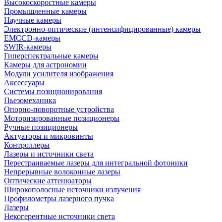
Высокоскоростные камеры
Промышленные камеры
Научные камеры
Электронно-оптические (интенсифицированные) камеры
EMCCD-камеры
SWIR-камеры
Гиперспектральные камеры
Камеры для астрономии
Модули усилителя изображения
Аксессуары
Системы позиционирования
Пьезомеханика
Опорно-поворотные устройства
Моторизированные позиционеры
Ручные позиционеры
Актуаторы и микровинты
Контроллеры
Лазеры и источники света
Перестраиваемые лазеры для интегральной фотоники
Непрерывные волоконные лазеры
Оптические аттенюаторы
Широкополосные источники излучения
Профилометры лазерного пучка
Лазеры
Некогерентные источники света