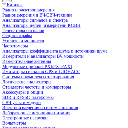
Каталог
Радио и электроизмерения
Радиоизмерения и ВЧ/СВЧ-техника
Анализаторы сигналов и спектра
Анализаторы цепей, измерители КСВН
Генераторы сигналов
Осциллографы
Усилители мощности
Частотомеры
Анализаторы коэффициента шума и источники шума
Измерители и анализаторы ВЧ мощности
Измерительные антенны
Модульные приборы PXI/PXIe/AXI
Имитаторы сигналов GPS и ГЛОНАСС
Системы и комплексы тестирования
Логические анализаторы
Стандарты частоты и компараторы
Аксессуары и опции
SDR и RFSoC‑платформы
СВЧ узлы и модули
Электроизмерения и системы питания
Лабораторные источники питания
Электронные нагрузки
Вольтметры