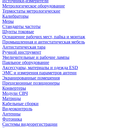
Источники-измерители
Метрологическое оборудование
Термостаты метрологические
Калибраторы
Меры
Стандарты частоты
Шунты токовые
Оснащение рабочих мест, пайка и монтаж
Промышленная и антистатическая мебель
Антистатическая тара
Ручной инструмент
Увеличительные и рабочие лампы
Паяльное оборудование
Аксессуары, материалы и одежда ESD
ЭМС и измерения параметров антенн
Экранированные помещения
Прецизионные позиционеры
Конвертеры
Модули СВЧ
Матрицы
Кабельные сборки
Видеоконтроль
Антенны
Фотоника
Cистемы видеорегистрации