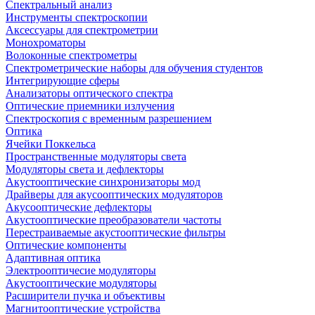
Спектральный анализ
Инструменты спектроскопии
Аксессуары для спектрометрии
Монохроматоры
Волоконные спектрометры
Спектрометрические наборы для обучения студентов
Интегрирующие сферы
Анализаторы оптического спектра
Оптические приемники излучения
Спектроскопия с временным разрешением
Оптика
Ячейки Поккельса
Пространственные модуляторы света
Модуляторы света и дефлекторы
Акустооптические синхронизаторы мод
Драйверы для акусооптических модуляторов
Акусооптические дефлекторы
Акустооптические преобразователи частоты
Перестраиваемые акустооптические фильтры
Оптические компоненты
Адаптивная оптика
Электрооптичесие модуляторы
Акустооптические модуляторы
Расширители пучка и объективы
Магнитооптические устройства