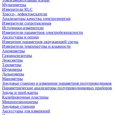
Токоизмерительные клещи
Мультиметры
Измерители RLC
Трассо-, дефектоискатели
Анализаторы качества электроэнергии
Измерители сопротивления
Источники-измерители
Измерители параметров электробезопасности
Аксессуары и опции
Измерение параметров окружающей среды
Измерители температуры и влажности
Анемометры
Газоанализаторы
Люксметры
Тахометры
Шумомеры
Дальномеры
Манометры
Зондовые станции и измерение параметров полупроводников
Параметрические анализаторы полупроводниковых приборов
Зонды и проб-карты
Калибровочные пластины
Микропозиционеры
Зондовые станции
Аксессуары для измерений