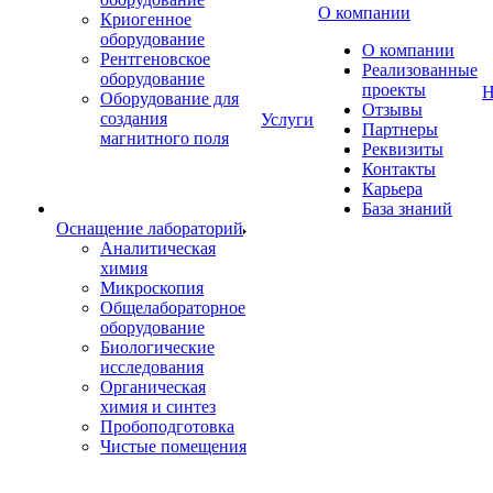
О компании
Криогенное
оборудование
О компании
Рентгеновское
Реализованные
оборудование
проекты
Н
Оборудование для
Отзывы
создания
Услуги
Партнеры
магнитного поля
Реквизиты
Контакты
Карьера
База знаний
Оснащение лабораторий
Аналитическая
химия
Микроскопия
Общелабораторное
оборудование
Биологические
исследования
Органическая
химия и синтез
Пробоподготовка
Чистые помещения