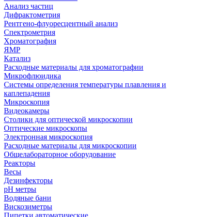
Анализ частиц
Дифрактометрия
Рентгено-флуоресцентный анализ
Спектрометрия
Хроматография
ЯМР
Катализ
Расходные материалы для хроматографии
Микрофлюидика
Системы определения температуры плавления и
каплепадения
Микроскопия
Видеокамеры
Столики для оптической микроскопии
Оптические микроскопы
Электронная микроскопия
Расходные материалы для микроскопии
Общелабораторное оборудование
Реакторы
Весы
Дезинфекторы
рН метры
Водяные бани
Вискозиметры
Пипетки автоматические