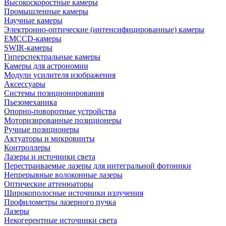
Высокоскоростные камеры
Промышленные камеры
Научные камеры
Электронно-оптические (интенсифицированные) камеры
EMCCD-камеры
SWIR-камеры
Гиперспектральные камеры
Камеры для астрономии
Модули усилителя изображения
Аксессуары
Системы позиционирования
Пьезомеханика
Опорно-поворотные устройства
Моторизированные позиционеры
Ручные позиционеры
Актуаторы и микровинты
Контроллеры
Лазеры и источники света
Перестраиваемые лазеры для интегральной фотоники
Непрерывные волоконные лазеры
Оптические аттенюаторы
Широкополосные источники излучения
Профилометры лазерного пучка
Лазеры
Некогерентные источники света