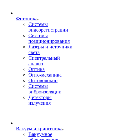
Фотоника
Cистемы
видеорегистрации
Системы
позиционирования
Лазеры и источники
света
Спектральный
анализ
Оптика
Опто-механика
Оптоволокно
Системы
виброизоляции
Детекторы
излучения
Вакуум и криогеника
Вакуумное
оборудование