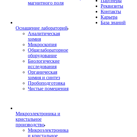
Партнеры
магнитного поля
Реквизиты
Контакты
Карьера
База знаний
Оснащение лабораторий
Аналитическая
химия
Микроскопия
Общелабораторное
оборудование
Биологические
исследования
Органическая
химия и синтез
Пробоподготовка
Чистые помещения
Микроэлектроника и
кристальное
производство
Микроэлектроника
и кристальное