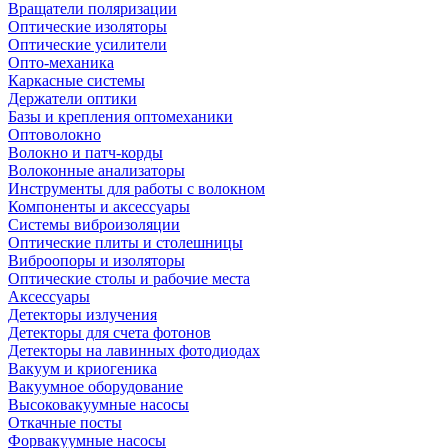
Вращатели поляризации
Оптические изоляторы
Оптические усилители
Опто-механика
Каркасные системы
Держатели оптики
Базы и крепления оптомеханики
Оптоволокно
Волокно и патч-корды
Волоконные анализаторы
Инструменты для работы с волокном
Компоненты и аксессуары
Системы виброизоляции
Оптические плиты и столешницы
Виброопоры и изоляторы
Оптические столы и рабочие места
Аксессуары
Детекторы излучения
Детекторы для счета фотонов
Детекторы на лавинных фотодиодах
Вакуум и криогеника
Вакуумное оборудование
Высоковакуумные насосы
Откачные посты
Форвакуумные насосы