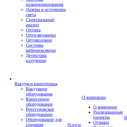
позиционирования
Лазеры и источники
света
Спектральный
анализ
Оптика
Опто-механика
Оптоволокно
Системы
виброизоляции
Детекторы
излучения
Вакуум и криогеника
Вакуумное
оборудование
О компании
Криогенное
оборудование
О компании
Рентгеновское
Реализованные
оборудование
проекты
Н
Оборудование для
Отзывы
создания
Услуги