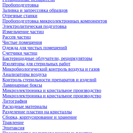
Пробоподготовка
Заливка и запрессовка образцов
Отрезные станки
Пробоподготовка микроэлектронных компонентов
Электролитическая подготовка
Измельчение частиц
Рассев частиц
Чистые помещения
Одежда для чистых помещений
Счетчики частиц
Бактерицидные облучатели, рециркуляторы
Изоляторы для стерильных работ
Микробиологический контроль воздуха и газов
Анализаторы воздуха
Контроль стерильности препаратов и изделий
Ламинарные боксы
Микроэлектроника и кристальное производство
Микроэлектроника и кристальное производство
Литография
Расходные материалы
Разделение пластин на кристаллы
Сборка, корпусирование и хранение
Травление
Эпитаксия