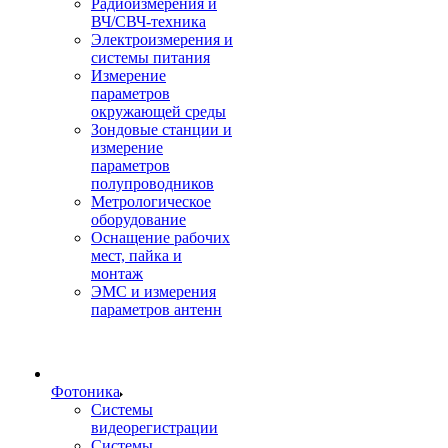
Радиоизмерения и
ВЧ/СВЧ-техника
Электроизмерения и
системы питания
Измерение
параметров
окружающей среды
Зондовые станции и
измерение
параметров
полупроводников
Метрологическое
оборудование
Оснащение рабочих
мест, пайка и
монтаж
ЭМС и измерения
параметров антенн
Фотоника
Cистемы
видеорегистрации
Системы