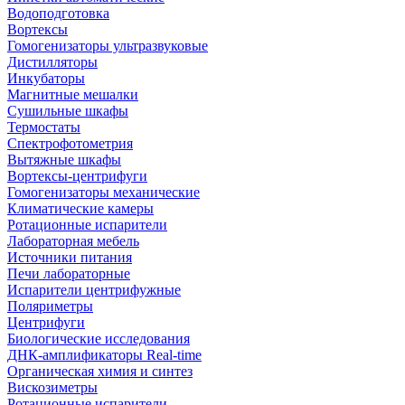
Водоподготовка
Вортексы
Гомогенизаторы ультразвуковые
Дистилляторы
Инкубаторы
Магнитные мешалки
Сушильные шкафы
Термостаты
Спектрофотометрия
Вытяжные шкафы
Вортексы-центрифуги
Гомогенизаторы механические
Климатические камеры
Ротационные испарители
Лабораторная мебель
Источники питания
Печи лабораторные
Испарители центрифужные
Поляриметры
Центрифуги
Биологические исследования
ДНК-амплификаторы Real-time
Органическая химия и синтез
Вискозиметры
Ротационные испарители