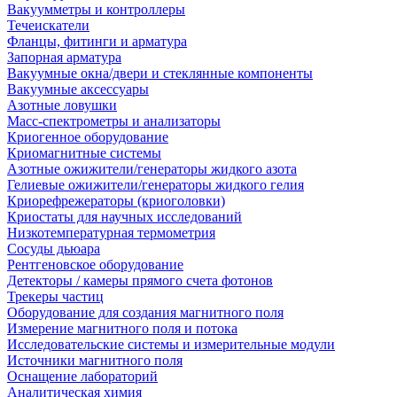
Вакуумметры и контроллеры
Течеискатели
Фланцы, фитинги и арматура
Запорная арматура
Вакуумные окна/двери и стеклянные компоненты
Вакуумные аксессуары
Азотные ловушки
Масс-спектрометры и анализаторы
Криогенное оборудование
Криомагнитные системы
Азотные ожижители/генераторы жидкого азота
Гелиевые ожижители/генераторы жидкого гелия
Криорефрежераторы (криоголовки)
Криостаты для научных исследований
Низкотемпературная термометрия
Сосуды дьюара
Рентгеновское оборудование
Детекторы / камеры прямого счета фотонов
Трекеры частиц
Оборудование для создания магнитного поля
Измерение магнитного поля и потока
Исследовательские системы и измерительные модули
Источники магнитного поля
Оснащение лабораторий
Аналитическая химия