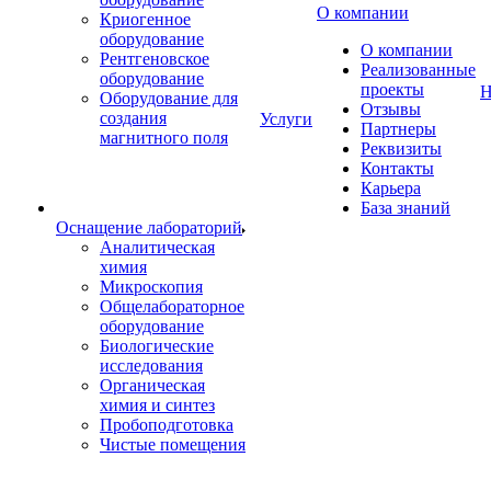
О компании
Криогенное
оборудование
О компании
Рентгеновское
Реализованные
оборудование
проекты
Н
Оборудование для
Отзывы
создания
Услуги
Партнеры
магнитного поля
Реквизиты
Контакты
Карьера
База знаний
Оснащение лабораторий
Аналитическая
химия
Микроскопия
Общелабораторное
оборудование
Биологические
исследования
Органическая
химия и синтез
Пробоподготовка
Чистые помещения