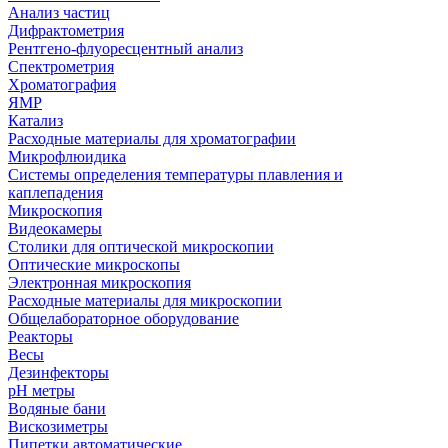
Анализ частиц
Дифрактометрия
Рентгено-флуоресцентный анализ
Спектрометрия
Хроматография
ЯМР
Катализ
Расходные материалы для хроматографии
Микрофлюидика
Системы определения температуры плавления и
каплепадения
Микроскопия
Видеокамеры
Столики для оптической микроскопии
Оптические микроскопы
Электронная микроскопия
Расходные материалы для микроскопии
Общелабораторное оборудование
Реакторы
Весы
Дезинфекторы
рН метры
Водяные бани
Вискозиметры
Пипетки автоматические