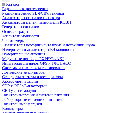
Каталог
Радио и электроизмерения
Радиоизмерения и ВЧ/СВЧ-техника
Анализаторы сигналов и спектра
Анализаторы цепей, измерители КСВН
Генераторы сигналов
Осциллографы
Усилители мощности
Частотомеры
Анализаторы коэффициента шума и источники шума
Измерители и анализаторы ВЧ мощности
Измерительные антенны
Модульные приборы PXI/PXIe/AXI
Имитаторы сигналов GPS и ГЛОНАСС
Системы и комплексы тестирования
Логические анализаторы
Стандарты частоты и компараторы
Аксессуары и опции
SDR и RFSoC‑платформы
СВЧ узлы и модули
Электроизмерения и системы питания
Лабораторные источники питания
Электронные нагрузки
Вольтметры