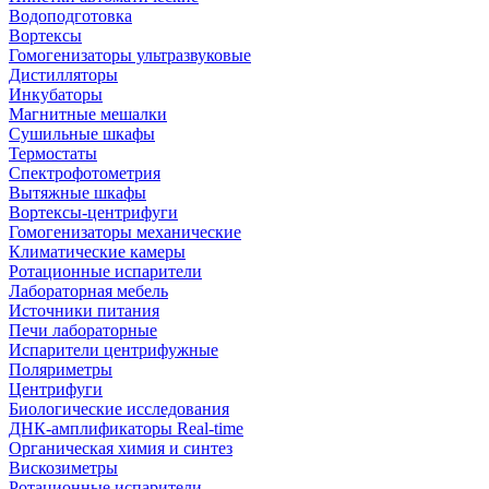
Водоподготовка
Вортексы
Гомогенизаторы ультразвуковые
Дистилляторы
Инкубаторы
Магнитные мешалки
Сушильные шкафы
Термостаты
Спектрофотометрия
Вытяжные шкафы
Вортексы-центрифуги
Гомогенизаторы механические
Климатические камеры
Ротационные испарители
Лабораторная мебель
Источники питания
Печи лабораторные
Испарители центрифужные
Поляриметры
Центрифуги
Биологические исследования
ДНК-амплификаторы Real-time
Органическая химия и синтез
Вискозиметры
Ротационные испарители