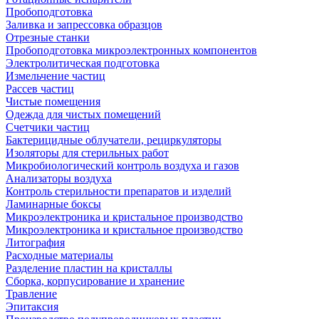
Пробоподготовка
Заливка и запрессовка образцов
Отрезные станки
Пробоподготовка микроэлектронных компонентов
Электролитическая подготовка
Измельчение частиц
Рассев частиц
Чистые помещения
Одежда для чистых помещений
Счетчики частиц
Бактерицидные облучатели, рециркуляторы
Изоляторы для стерильных работ
Микробиологический контроль воздуха и газов
Анализаторы воздуха
Контроль стерильности препаратов и изделий
Ламинарные боксы
Микроэлектроника и кристальное производство
Микроэлектроника и кристальное производство
Литография
Расходные материалы
Разделение пластин на кристаллы
Сборка, корпусирование и хранение
Травление
Эпитаксия