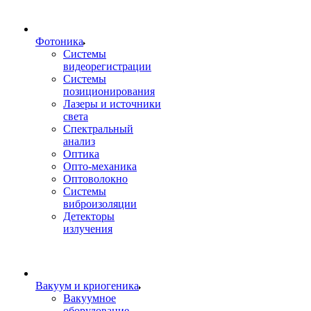
Фотоника
Cистемы
видеорегистрации
Системы
позиционирования
Лазеры и источники
света
Спектральный
анализ
Оптика
Опто-механика
Оптоволокно
Системы
виброизоляции
Детекторы
излучения
Вакуум и криогеника
Вакуумное
оборудование