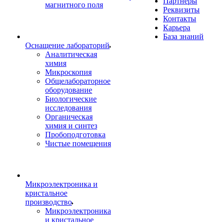
Партнеры
магнитного поля
Реквизиты
Контакты
Карьера
База знаний
Оснащение лабораторий
Аналитическая
химия
Микроскопия
Общелабораторное
оборудование
Биологические
исследования
Органическая
химия и синтез
Пробоподготовка
Чистые помещения
Микроэлектроника и
кристальное
производство
Микроэлектроника
и кристальное