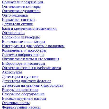
Вращатели поляризации
Оптические изоляторы
Оптические усилители
Опто-механика
Каркасные системы
Держатели оптики
Базы и крепления оптомеханики
Оптоволокно
Волокно и патч-корды
Волоконные анализаторы
Инструменты для работы с волокном
Компоненты и аксессуары
Системы виброизоляции
Оптические плиты и столешницы
Виброопоры и изоляторы
Оптические столы и рабочие места
Аксессуары
Детекторы излучения
Детекторы для счета фотонов
Детекторы на лавинных фотодиодах
Вакуум и криогеника
Вакуумное оборудование
Высоковакуумные насосы
Откачные посты
Форвакуумные насосы