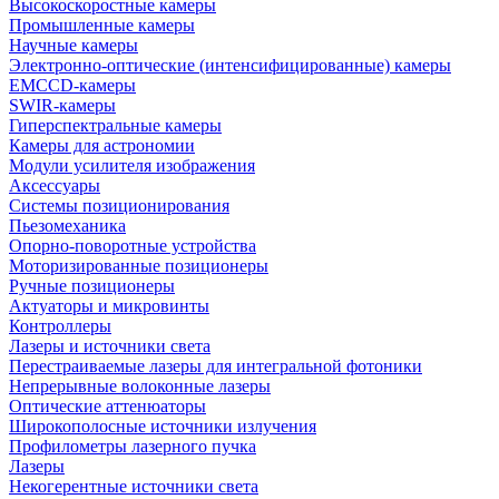
Высокоскоростные камеры
Промышленные камеры
Научные камеры
Электронно-оптические (интенсифицированные) камеры
EMCCD-камеры
SWIR-камеры
Гиперспектральные камеры
Камеры для астрономии
Модули усилителя изображения
Аксессуары
Системы позиционирования
Пьезомеханика
Опорно-поворотные устройства
Моторизированные позиционеры
Ручные позиционеры
Актуаторы и микровинты
Контроллеры
Лазеры и источники света
Перестраиваемые лазеры для интегральной фотоники
Непрерывные волоконные лазеры
Оптические аттенюаторы
Широкополосные источники излучения
Профилометры лазерного пучка
Лазеры
Некогерентные источники света