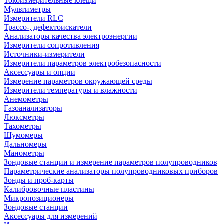
Токоизмерительные клещи
Мультиметры
Измерители RLC
Трассо-, дефектоискатели
Анализаторы качества электроэнергии
Измерители сопротивления
Источники-измерители
Измерители параметров электробезопасности
Аксессуары и опции
Измерение параметров окружающей среды
Измерители температуры и влажности
Анемометры
Газоанализаторы
Люксметры
Тахометры
Шумомеры
Дальномеры
Манометры
Зондовые станции и измерение параметров полупроводников
Параметрические анализаторы полупроводниковых приборов
Зонды и проб-карты
Калибровочные пластины
Микропозиционеры
Зондовые станции
Аксессуары для измерений