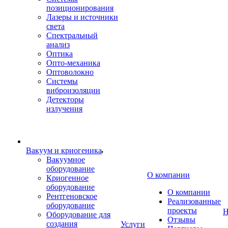
позиционирования
Лазеры и источники
света
Спектральный
анализ
Оптика
Опто-механика
Оптоволокно
Системы
виброизоляции
Детекторы
излучения
Вакуум и криогеника
Вакуумное
оборудование
О компании
Криогенное
оборудование
О компании
Рентгеновское
Реализованные
оборудование
проекты
Н
Оборудование для
Отзывы
создания
Услуги