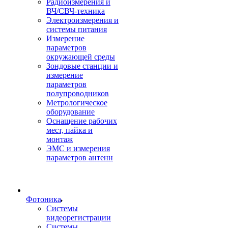
Радиоизмерения и
ВЧ/СВЧ-техника
Электроизмерения и
системы питания
Измерение
параметров
окружающей среды
Зондовые станции и
измерение
параметров
полупроводников
Метрологическое
оборудование
Оснащение рабочих
мест, пайка и
монтаж
ЭМС и измерения
параметров антенн
Фотоника
Cистемы
видеорегистрации
Системы