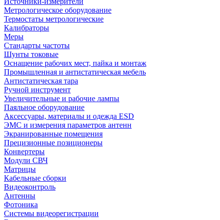
Источники-измерители
Метрологическое оборудование
Термостаты метрологические
Калибраторы
Меры
Стандарты частоты
Шунты токовые
Оснащение рабочих мест, пайка и монтаж
Промышленная и антистатическая мебель
Антистатическая тара
Ручной инструмент
Увеличительные и рабочие лампы
Паяльное оборудование
Аксессуары, материалы и одежда ESD
ЭМС и измерения параметров антенн
Экранированные помещения
Прецизионные позиционеры
Конвертеры
Модули СВЧ
Матрицы
Кабельные сборки
Видеоконтроль
Антенны
Фотоника
Cистемы видеорегистрации