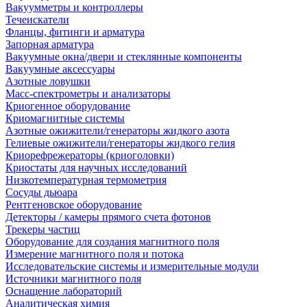
Вакуумметры и контроллеры
Течеискатели
Фланцы, фитинги и арматура
Запорная арматура
Вакуумные окна/двери и стеклянные компоненты
Вакуумные аксессуары
Азотные ловушки
Масс-спектрометры и анализаторы
Криогенное оборудование
Криомагнитные системы
Азотные ожижители/генераторы жидкого азота
Гелиевые ожижители/генераторы жидкого гелия
Криорефрежераторы (криоголовки)
Криостаты для научных исследований
Низкотемпературная термометрия
Сосуды дьюара
Рентгеновское оборудование
Детекторы / камеры прямого счета фотонов
Трекеры частиц
Оборудование для создания магнитного поля
Измерение магнитного поля и потока
Исследовательские системы и измерительные модули
Источники магнитного поля
Оснащение лабораторий
Аналитическая химия