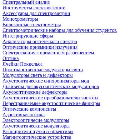
Спектральный анализ
Инструменты спектроскопии
Аксессуары для спектрометрии
Монохроматоры
Волоконные спектрометры
Спектрометрические наборы для обучения студентов
Интегрирующие сферы
Анализаторы оптического спектра
Оптические приемники излучения
Спектроскопия с временным разрешением
Оптика
Ячейки Поккельса
Пространственные модуляторы света
Модуляторы света и дефлекторы
Акустооптические синхронизаторы мод
Драйверы для акусооптических модуляторов
Акусооптические дефлекторы
Акустооптические преобразователи частоты
Перестраиваемые акустооптические фильтры
Оптические компоненты
Адаптивная оптика
Электрооптичесие модуляторы
Акустооптические модуляторы
Расширители пучка и объективы
Магнитооптические устройства