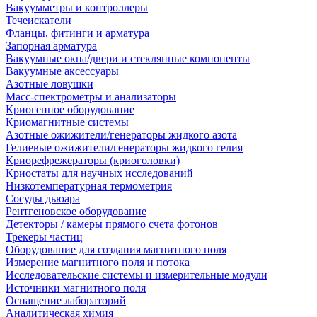
Вакуумметры и контроллеры
Течеискатели
Фланцы, фитинги и арматура
Запорная арматура
Вакуумные окна/двери и стеклянные компоненты
Вакуумные аксессуары
Азотные ловушки
Масс-спектрометры и анализаторы
Криогенное оборудование
Криомагнитные системы
Азотные ожижители/генераторы жидкого азота
Гелиевые ожижители/генераторы жидкого гелия
Криорефрежераторы (криоголовки)
Криостаты для научных исследований
Низкотемпературная термометрия
Сосуды дьюара
Рентгеновское оборудование
Детекторы / камеры прямого счета фотонов
Трекеры частиц
Оборудование для создания магнитного поля
Измерение магнитного поля и потока
Исследовательские системы и измерительные модули
Источники магнитного поля
Оснащение лабораторий
Аналитическая химия