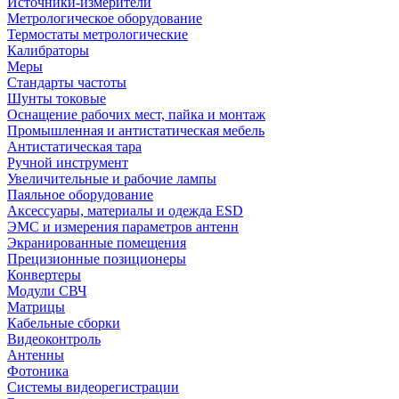
Источники-измерители
Метрологическое оборудование
Термостаты метрологические
Калибраторы
Меры
Стандарты частоты
Шунты токовые
Оснащение рабочих мест, пайка и монтаж
Промышленная и антистатическая мебель
Антистатическая тара
Ручной инструмент
Увеличительные и рабочие лампы
Паяльное оборудование
Аксессуары, материалы и одежда ESD
ЭМС и измерения параметров антенн
Экранированные помещения
Прецизионные позиционеры
Конвертеры
Модули СВЧ
Матрицы
Кабельные сборки
Видеоконтроль
Антенны
Фотоника
Cистемы видеорегистрации