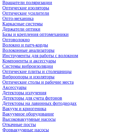
Вращатели поляризации
Оптические изоляторы
Оптические усилители
Опто-механика
Каркасные системы
Держатели оптики
Базы и крепления оптомеханики
Оптоволокно
Волокно и патч-корды
Волоконные анализаторы
Инструменты для работы с волокном
Компоненты и аксессуары
Системы виброизоляции
Оптические плиты и столешницы
Виброопоры и изоляторы
Оптические столы и рабочие места
Аксессуары
Детекторы излучения
Детекторы для счета фотонов
Детекторы на лавинных фотодиодах
Вакуум и криогеника
Вакуумное оборудование
Высоковакуумные насосы
Откачные посты
Форвакуумные насосы