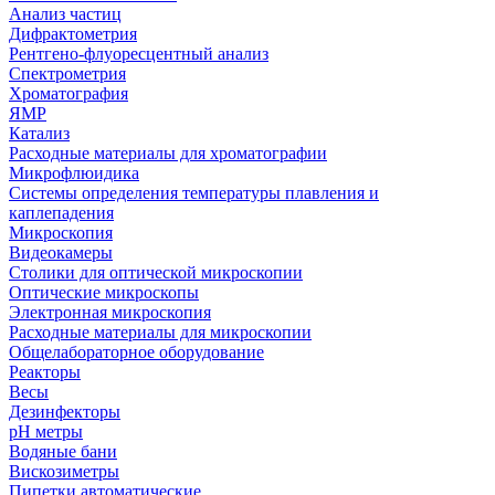
Анализ частиц
Дифрактометрия
Рентгено-флуоресцентный анализ
Спектрометрия
Хроматография
ЯМР
Катализ
Расходные материалы для хроматографии
Микрофлюидика
Системы определения температуры плавления и
каплепадения
Микроскопия
Видеокамеры
Столики для оптической микроскопии
Оптические микроскопы
Электронная микроскопия
Расходные материалы для микроскопии
Общелабораторное оборудование
Реакторы
Весы
Дезинфекторы
рН метры
Водяные бани
Вискозиметры
Пипетки автоматические