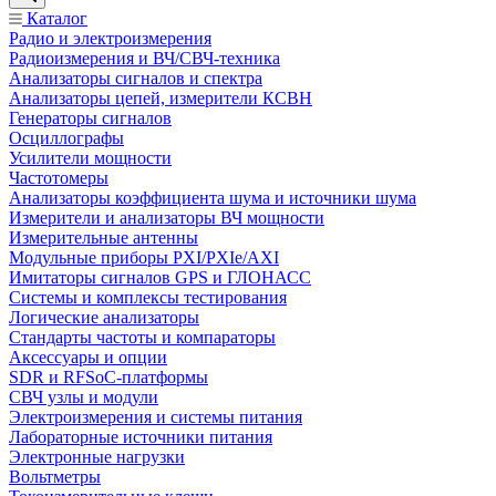
Каталог
Радио и электроизмерения
Радиоизмерения и ВЧ/СВЧ-техника
Анализаторы сигналов и спектра
Анализаторы цепей, измерители КСВН
Генераторы сигналов
Осциллографы
Усилители мощности
Частотомеры
Анализаторы коэффициента шума и источники шума
Измерители и анализаторы ВЧ мощности
Измерительные антенны
Модульные приборы PXI/PXIe/AXI
Имитаторы сигналов GPS и ГЛОНАСС
Системы и комплексы тестирования
Логические анализаторы
Стандарты частоты и компараторы
Аксессуары и опции
SDR и RFSoC‑платформы
СВЧ узлы и модули
Электроизмерения и системы питания
Лабораторные источники питания
Электронные нагрузки
Вольтметры