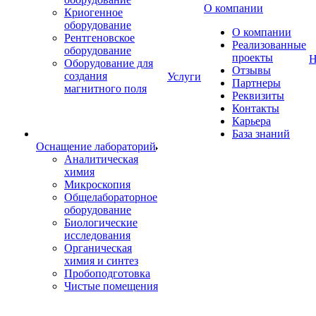
О компании
Криогенное
оборудование
О компании
Рентгеновское
Реализованные
оборудование
проекты
Н
Оборудование для
Отзывы
создания
Услуги
Партнеры
магнитного поля
Реквизиты
Контакты
Карьера
База знаний
Оснащение лабораторий
Аналитическая
химия
Микроскопия
Общелабораторное
оборудование
Биологические
исследования
Органическая
химия и синтез
Пробоподготовка
Чистые помещения