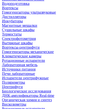
Водоподготовка
Вортексы
Гомогенизаторы ультразвуковые
Дистилляторы
Инкубаторы
Магнитные мешалки
Сушильные шкафы
Термостаты
Спектрофотометрия
Вытяжные шкафы
Вортексы-центрифуги
Гомогенизаторы механические
Климатические камеры
Ротационные испарители
Лабораторная мебель
Источники питания
Печи лабораторные
Испарители центрифужные
Поляриметры
Центрифуги
Биологические исследования
ДНК-амплификаторы Real-time
Органическая химия и синтез
Вискозиметры
Ротационные испарители