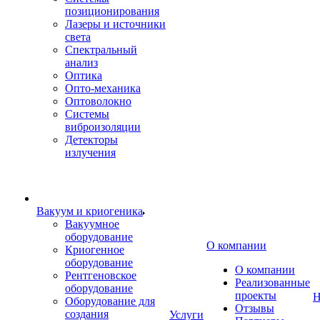
позиционирования
Лазеры и источники
света
Спектральный
анализ
Оптика
Опто-механика
Оптоволокно
Системы
виброизоляции
Детекторы
излучения
Вакуум и криогеника
Вакуумное
оборудование
О компании
Криогенное
оборудование
О компании
Рентгеновское
Реализованные
оборудование
проекты
Н
Оборудование для
Отзывы
создания
Услуги