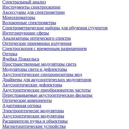
Спектральный анализ
Инструменты спектроскопии
Аксессуары для спектрометрии
Монохроматоры
Волоконные спектрометры
Спектрометрические наборы для обучения студентов
Интегрирующие сферы
Анализаторы оптического спектра
Оптические приемники излучения
Спектроскопия с временным разрешением
Оптика
Ячейки Поккельса
Пространственные модуляторы света
Модуляторы света и дефлекторы
Акустооптические синхронизаторы мод
Драйверы для акусооптических модуляторов
Акусооптические дефлекторы
Акустооптические преобразователи частоты
Перестраиваемые акустооптические фильтры
Оптические компоненты
Адаптивная оптика
Электрооптичесие модуляторы
Акустооптические модуляторы
Расширители пучка и объективы
Магнитооптические устройства