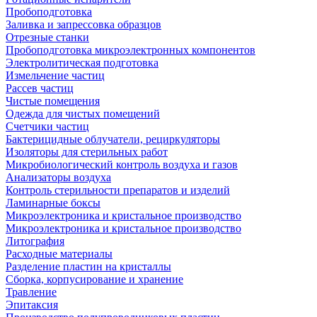
Пробоподготовка
Заливка и запрессовка образцов
Отрезные станки
Пробоподготовка микроэлектронных компонентов
Электролитическая подготовка
Измельчение частиц
Рассев частиц
Чистые помещения
Одежда для чистых помещений
Счетчики частиц
Бактерицидные облучатели, рециркуляторы
Изоляторы для стерильных работ
Микробиологический контроль воздуха и газов
Анализаторы воздуха
Контроль стерильности препаратов и изделий
Ламинарные боксы
Микроэлектроника и кристальное производство
Микроэлектроника и кристальное производство
Литография
Расходные материалы
Разделение пластин на кристаллы
Сборка, корпусирование и хранение
Травление
Эпитаксия