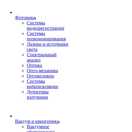
Фотоника
Cистемы
видеорегистрации
Системы
позиционирования
Лазеры и источники
света
Спектральный
анализ
Оптика
Опто-механика
Оптоволокно
Системы
виброизоляции
Детекторы
излучения
Вакуум и криогеника
Вакуумное
оборудование