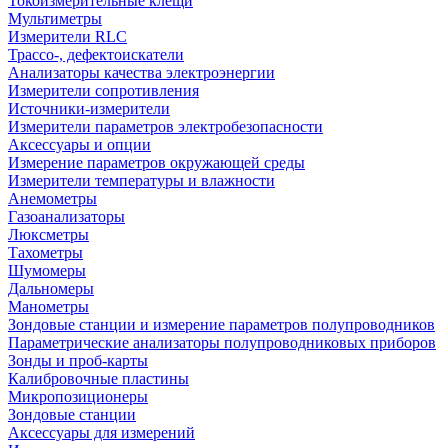
Токоизмерительные клещи
Мультиметры
Измерители RLC
Трассо-, дефектоискатели
Анализаторы качества электроэнергии
Измерители сопротивления
Источники-измерители
Измерители параметров электробезопасности
Аксессуары и опции
Измерение параметров окружающей среды
Измерители температуры и влажности
Анемометры
Газоанализаторы
Люксметры
Тахометры
Шумомеры
Дальномеры
Манометры
Зондовые станции и измерение параметров полупроводников
Параметрические анализаторы полупроводниковых приборов
Зонды и проб-карты
Калибровочные пластины
Микропозиционеры
Зондовые станции
Аксессуары для измерений