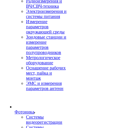
Радиоизмерения и
ВЧ/СВЧ-техника
Электроизмерения и
системы питания
Измерение
параметров
окружающей среды
Зондовые станции и
измерение
параметров
полупроводников
Метрологическое
оборудование
Оснащение рабочих
мест, пайка и
монтаж
ЭМС и измерения
параметров антенн
Фотоника
Cистемы
видеорегистрации
Системы