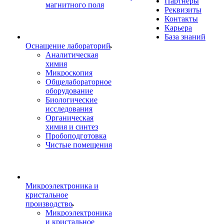
Партнеры
магнитного поля
Реквизиты
Контакты
Карьера
База знаний
Оснащение лабораторий
Аналитическая
химия
Микроскопия
Общелабораторное
оборудование
Биологические
исследования
Органическая
химия и синтез
Пробоподготовка
Чистые помещения
Микроэлектроника и
кристальное
производство
Микроэлектроника
и кристальное