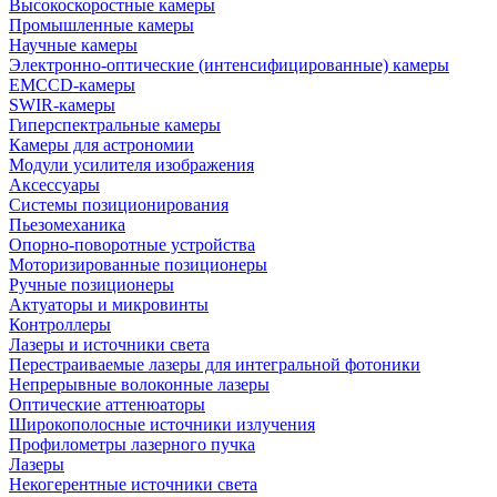
Высокоскоростные камеры
Промышленные камеры
Научные камеры
Электронно-оптические (интенсифицированные) камеры
EMCCD-камеры
SWIR-камеры
Гиперспектральные камеры
Камеры для астрономии
Модули усилителя изображения
Аксессуары
Системы позиционирования
Пьезомеханика
Опорно-поворотные устройства
Моторизированные позиционеры
Ручные позиционеры
Актуаторы и микровинты
Контроллеры
Лазеры и источники света
Перестраиваемые лазеры для интегральной фотоники
Непрерывные волоконные лазеры
Оптические аттенюаторы
Широкополосные источники излучения
Профилометры лазерного пучка
Лазеры
Некогерентные источники света