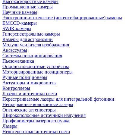
Высокоскоростные камеры
Промышленные камеры
Научные камеры
Электронно-оптические (интенсифицированные) камеры
EMCCD-камеры
SWIR-камеры
Гиперспектральные камеры
Камеры для астрономии
Модули усилителя изображения
Аксессуары
Системы позиционирования
Пьезомеханика
Опорно-поворотные устройства
Моторизированные позиционеры
Ручные позиционеры
Актуаторы и микровинты
Контроллеры
Лазеры и источники света
Перестраиваемые лазеры для интегральной фотоники
Непрерывные волоконные лазеры
Оптические аттенюаторы
Широкополосные источники излучения
Профилометры лазерного пучка
Лазеры
Некогерентные источники света