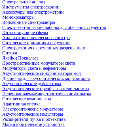
Спектральный анализ
Инструменты спектроскопии
Аксессуары для спектрометрии
Монохроматоры
Волоконные спектрометры
Спектрометрические наборы для обучения студентов
Интегрирующие сферы
Анализаторы оптического спектра
Оптические приемники излучения
Спектроскопия с временным разрешением
Оптика
Ячейки Поккельса
Пространственные модуляторы света
Модуляторы света и дефлекторы
Акустооптические синхронизаторы мод
Драйверы для акусооптических модуляторов
Акусооптические дефлекторы
Акустооптические преобразователи частоты
Перестраиваемые акустооптические фильтры
Оптические компоненты
Адаптивная оптика
Электрооптичесие модуляторы
Акустооптические модуляторы
Расширители пучка и объективы
Магнитооптические устройства