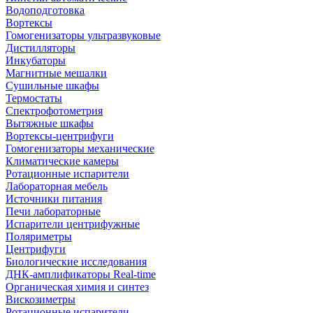
Водоподготовка
Вортексы
Гомогенизаторы ультразвуковые
Дистилляторы
Инкубаторы
Магнитные мешалки
Сушильные шкафы
Термостаты
Спектрофотометрия
Вытяжные шкафы
Вортексы-центрифуги
Гомогенизаторы механические
Климатические камеры
Ротационные испарители
Лабораторная мебель
Источники питания
Печи лабораторные
Испарители центрифужные
Поляриметры
Центрифуги
Биологические исследования
ДНК-амплификаторы Real-time
Органическая химия и синтез
Вискозиметры
Ротационные испарители