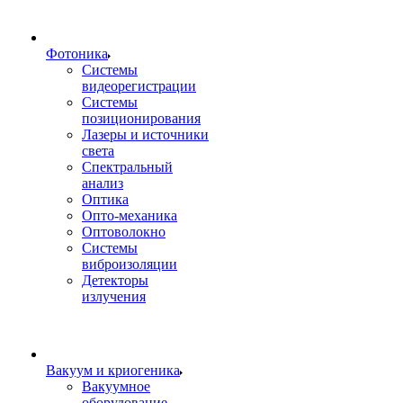
Фотоника
Cистемы
видеорегистрации
Системы
позиционирования
Лазеры и источники
света
Спектральный
анализ
Оптика
Опто-механика
Оптоволокно
Системы
виброизоляции
Детекторы
излучения
Вакуум и криогеника
Вакуумное
оборудование