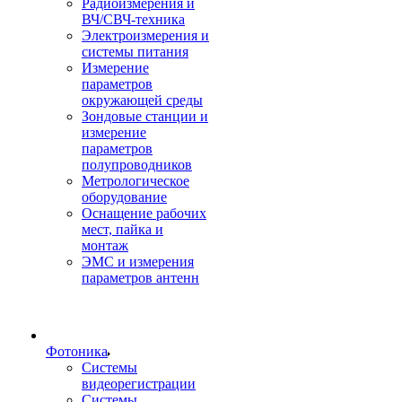
Радиоизмерения и
ВЧ/СВЧ-техника
Электроизмерения и
системы питания
Измерение
параметров
окружающей среды
Зондовые станции и
измерение
параметров
полупроводников
Метрологическое
оборудование
Оснащение рабочих
мест, пайка и
монтаж
ЭМС и измерения
параметров антенн
Фотоника
Cистемы
видеорегистрации
Системы