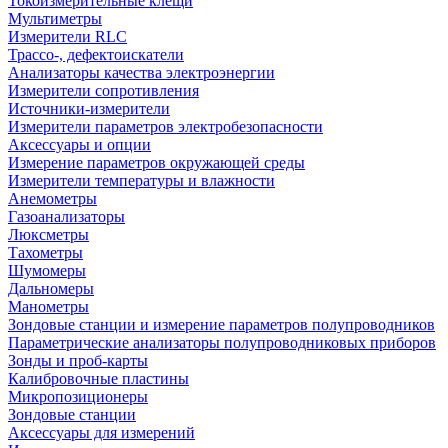
Токоизмерительные клещи
Мультиметры
Измерители RLC
Трассо-, дефектоискатели
Анализаторы качества электроэнергии
Измерители сопротивления
Источники-измерители
Измерители параметров электробезопасности
Аксессуары и опции
Измерение параметров окружающей среды
Измерители температуры и влажности
Анемометры
Газоанализаторы
Люксметры
Тахометры
Шумомеры
Дальномеры
Манометры
Зондовые станции и измерение параметров полупроводников
Параметрические анализаторы полупроводниковых приборов
Зонды и проб-карты
Калибровочные пластины
Микропозиционеры
Зондовые станции
Аксессуары для измерений