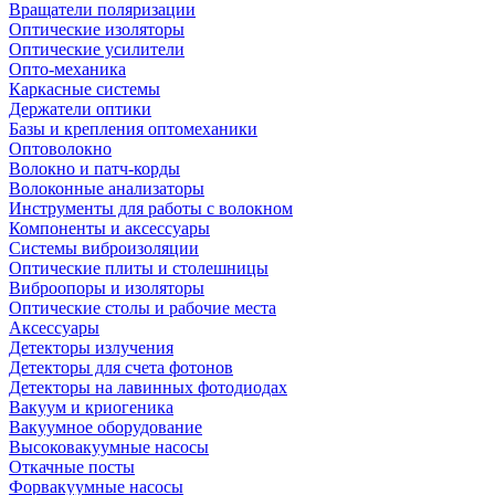
Вращатели поляризации
Оптические изоляторы
Оптические усилители
Опто-механика
Каркасные системы
Держатели оптики
Базы и крепления оптомеханики
Оптоволокно
Волокно и патч-корды
Волоконные анализаторы
Инструменты для работы с волокном
Компоненты и аксессуары
Системы виброизоляции
Оптические плиты и столешницы
Виброопоры и изоляторы
Оптические столы и рабочие места
Аксессуары
Детекторы излучения
Детекторы для счета фотонов
Детекторы на лавинных фотодиодах
Вакуум и криогеника
Вакуумное оборудование
Высоковакуумные насосы
Откачные посты
Форвакуумные насосы