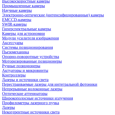
Высокоскоростные камеры
Промышленные камеры
Научные камеры
Электронно-оптические (интенсифицированные) камеры
EMCCD-камеры
SWIR-камеры
Гиперспектральные камеры
Камеры для астрономии
Модули усилителя изображения
Аксессуары
Системы позиционирования
Пьезомеханика
Опорно-поворотные устройства
Моторизированные позиционеры
Ручные позиционеры
Актуаторы и микровинты
Контроллеры
Лазеры и источники света
Перестраиваемые лазеры для интегральной фотоники
Непрерывные волоконные лазеры
Оптические аттенюаторы
Широкополосные источники излучения
Профилометры лазерного пучка
Лазеры
Некогерентные источники света