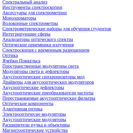
Спектральный анализ
Инструменты спектроскопии
Аксессуары для спектрометрии
Монохроматоры
Волоконные спектрометры
Спектрометрические наборы для обучения студентов
Интегрирующие сферы
Анализаторы оптического спектра
Оптические приемники излучения
Спектроскопия с временным разрешением
Оптика
Ячейки Поккельса
Пространственные модуляторы света
Модуляторы света и дефлекторы
Акустооптические синхронизаторы мод
Драйверы для акусооптических модуляторов
Акусооптические дефлекторы
Акустооптические преобразователи частоты
Перестраиваемые акустооптические фильтры
Оптические компоненты
Адаптивная оптика
Электрооптичесие модуляторы
Акустооптические модуляторы
Расширители пучка и объективы
Магнитооптические устройства