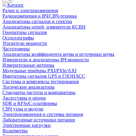
Каталог
Радио и электроизмерения
Радиоизмерения и ВЧ/СВЧ-техника
Анализаторы сигналов и спектра
Анализаторы цепей, измерители КСВН
Генераторы сигналов
Осциллографы
Усилители мощности
Частотомеры
Анализаторы коэффициента шума и источники шума
Измерители и анализаторы ВЧ мощности
Измерительные антенны
Модульные приборы PXI/PXIe/AXI
Имитаторы сигналов GPS и ГЛОНАСС
Системы и комплексы тестирования
Логические анализаторы
Стандарты частоты и компараторы
Аксессуары и опции
SDR и RFSoC‑платформы
СВЧ узлы и модули
Электроизмерения и системы питания
Лабораторные источники питания
Электронные нагрузки
Вольтметры