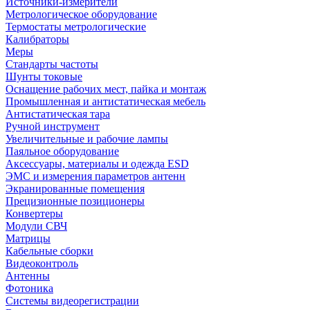
Источники-измерители
Метрологическое оборудование
Термостаты метрологические
Калибраторы
Меры
Стандарты частоты
Шунты токовые
Оснащение рабочих мест, пайка и монтаж
Промышленная и антистатическая мебель
Антистатическая тара
Ручной инструмент
Увеличительные и рабочие лампы
Паяльное оборудование
Аксессуары, материалы и одежда ESD
ЭМС и измерения параметров антенн
Экранированные помещения
Прецизионные позиционеры
Конвертеры
Модули СВЧ
Матрицы
Кабельные сборки
Видеоконтроль
Антенны
Фотоника
Cистемы видеорегистрации