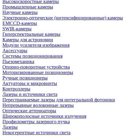
Высокоскоростные камеры
Промышленные камеры
Научные камеры
Электронно-оптические (интенсифицированные) камеры
EMCCD-камеры
SWIR-камеры
Гиперспектральные камеры
Камеры для астрономии
Модули усилителя изображения
Аксессуары
Системы позиционирования
Пьезомеханика
Опорно-поворотные устройства
Моторизированные позиционеры
Ручные позиционеры
Актуаторы и микровинты
Контроллеры
Лазеры и источники света
Перестраиваемые лазеры для интегральной фотоники
Непрерывные волоконные лазеры
Оптические аттенюаторы
Широкополосные источники излучения
Профилометры лазерного пучка
Лазеры
Некогерентные источники света