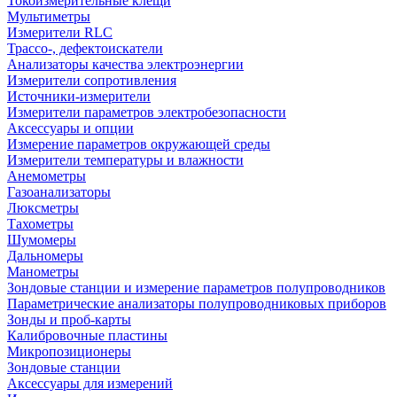
Токоизмерительные клещи
Мультиметры
Измерители RLC
Трассо-, дефектоискатели
Анализаторы качества электроэнергии
Измерители сопротивления
Источники-измерители
Измерители параметров электробезопасности
Аксессуары и опции
Измерение параметров окружающей среды
Измерители температуры и влажности
Анемометры
Газоанализаторы
Люксметры
Тахометры
Шумомеры
Дальномеры
Манометры
Зондовые станции и измерение параметров полупроводников
Параметрические анализаторы полупроводниковых приборов
Зонды и проб-карты
Калибровочные пластины
Микропозиционеры
Зондовые станции
Аксессуары для измерений