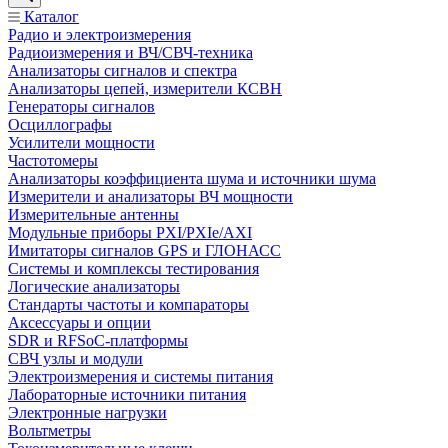
Каталог
Радио и электроизмерения
Радиоизмерения и ВЧ/СВЧ-техника
Анализаторы сигналов и спектра
Анализаторы цепей, измерители КСВН
Генераторы сигналов
Осциллографы
Усилители мощности
Частотомеры
Анализаторы коэффициента шума и источники шума
Измерители и анализаторы ВЧ мощности
Измерительные антенны
Модульные приборы PXI/PXIe/AXI
Имитаторы сигналов GPS и ГЛОНАСС
Системы и комплексы тестирования
Логические анализаторы
Стандарты частоты и компараторы
Аксессуары и опции
SDR и RFSoC‑платформы
СВЧ узлы и модули
Электроизмерения и системы питания
Лабораторные источники питания
Электронные нагрузки
Вольтметры