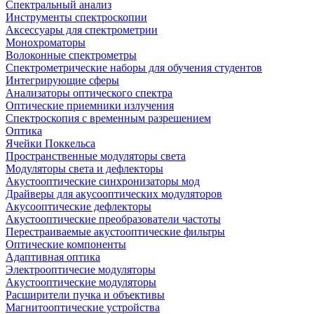
Спектральный анализ
Инструменты спектроскопии
Аксессуары для спектрометрии
Монохроматоры
Волоконные спектрометры
Спектрометрические наборы для обучения студентов
Интегрирующие сферы
Анализаторы оптического спектра
Оптические приемники излучения
Спектроскопия с временным разрешением
Оптика
Ячейки Поккельса
Пространственные модуляторы света
Модуляторы света и дефлекторы
Акустооптические синхронизаторы мод
Драйверы для акусооптических модуляторов
Акусооптические дефлекторы
Акустооптические преобразователи частоты
Перестраиваемые акустооптические фильтры
Оптические компоненты
Адаптивная оптика
Электрооптичесие модуляторы
Акустооптические модуляторы
Расширители пучка и объективы
Магнитооптические устройства