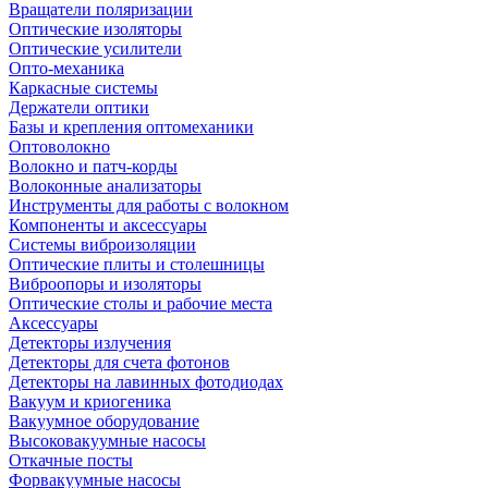
Вращатели поляризации
Оптические изоляторы
Оптические усилители
Опто-механика
Каркасные системы
Держатели оптики
Базы и крепления оптомеханики
Оптоволокно
Волокно и патч-корды
Волоконные анализаторы
Инструменты для работы с волокном
Компоненты и аксессуары
Системы виброизоляции
Оптические плиты и столешницы
Виброопоры и изоляторы
Оптические столы и рабочие места
Аксессуары
Детекторы излучения
Детекторы для счета фотонов
Детекторы на лавинных фотодиодах
Вакуум и криогеника
Вакуумное оборудование
Высоковакуумные насосы
Откачные посты
Форвакуумные насосы