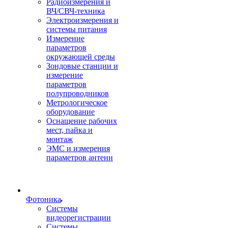
Радиоизмерения и
ВЧ/СВЧ-техника
Электроизмерения и
системы питания
Измерение
параметров
окружающей среды
Зондовые станции и
измерение
параметров
полупроводников
Метрологическое
оборудование
Оснащение рабочих
мест, пайка и
монтаж
ЭМС и измерения
параметров антенн
Фотоника
Cистемы
видеорегистрации
Системы