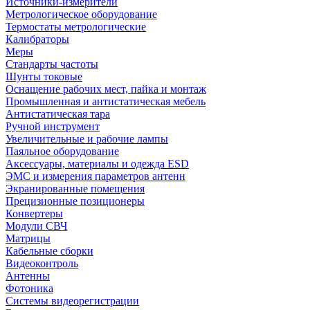
Источники-измерители
Метрологическое оборудование
Термостаты метрологические
Калибраторы
Меры
Стандарты частоты
Шунты токовые
Оснащение рабочих мест, пайка и монтаж
Промышленная и антистатическая мебель
Антистатическая тара
Ручной инструмент
Увеличительные и рабочие лампы
Паяльное оборудование
Аксессуары, материалы и одежда ESD
ЭМС и измерения параметров антенн
Экранированные помещения
Прецизионные позиционеры
Конвертеры
Модули СВЧ
Матрицы
Кабельные сборки
Видеоконтроль
Антенны
Фотоника
Cистемы видеорегистрации