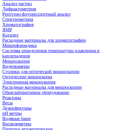
Анализ частиц
Дифрактометрия
Рентгено-флуоресцентный анализ
Спектрометрия
Хроматография
ЯМР
Катализ
Расходные материалы для хроматографии
Микрофлюидика
Системы определения температуры плавления и
каплепадения
Микроскопия
Видеокамеры
Столики для оптической микроскопии
Оптические микроскопы
Электронная микроскопия
Расходные материалы для микроскопии
Общелабораторное оборудование
Реакторы
Весы
Дезинфекторы
рН метры
Водяные бани
Вискозиметры
Пипетки автоматические