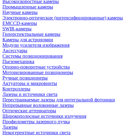
Высокоскоростные камеры
Промышленные камеры
Научные камеры
Электронно-оптические (интенсифицированные) камеры
EMCCD-камеры
SWIR-камеры
Гиперспектральные камеры
Камеры для астрономии
Модули усилителя изображения
Аксессуары
Системы позиционирования
Пьезомеханика
Опорно-поворотные устройства
Моторизированные позиционеры
Ручные позиционеры
Актуаторы и микровинты
Контроллеры
Лазеры и источники света
Перестраиваемые лазеры для интегральной фотоники
Непрерывные волоконные лазеры
Оптические аттенюаторы
Широкополосные источники излучения
Профилометры лазерного пучка
Лазеры
Некогерентные источники света