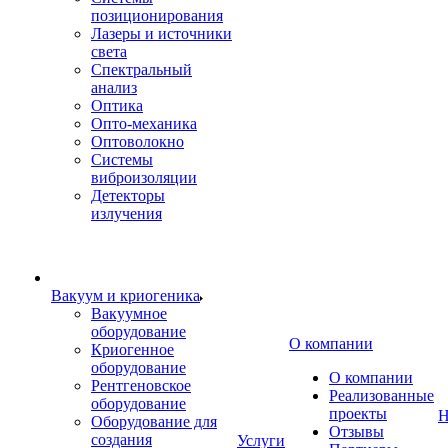
позиционирования
Лазеры и источники
света
Спектральный
анализ
Оптика
Опто-механика
Оптоволокно
Системы
виброизоляции
Детекторы
излучения
Вакуум и криогеника
Вакуумное
оборудование
О компании
Криогенное
оборудование
О компании
Рентгеновское
Реализованные
оборудование
проекты
Н
Оборудование для
Отзывы
создания
Услуги