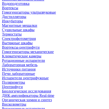
Водоподготовка
Вортексы
Гомогенизаторы ультразвуковые
Дистилляторы
Инкубаторы
Магнитные мешалки
Сушильные шкафы
Термостаты
Спектрофотометрия
Вытяжные шкафы
Вортексы-центрифуги
Гомогенизаторы механические
Климатические камеры
Ротационные испарители
Лабораторная мебель
Источники питания
Печи лабораторные
Испарители центрифужные
Поляриметры
Центрифуги
Биологические исследования
ДНК-амплификаторы Real-time
Органическая химия и синтез
Вискозиметры
Ротационные испарители