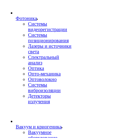
Фотоника
Cистемы
видеорегистрации
Системы
позиционирования
Лазеры и источники
света
Спектральный
анализ
Оптика
Опто-механика
Оптоволокно
Системы
виброизоляции
Детекторы
излучения
Вакуум и криогеника
Вакуумное
оборудование