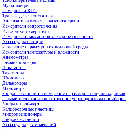
Токоизмерительные клещи
Мультиметры
Измерители RLC
Трассо-, дефектоискатели
Анализаторы качества электроэнергии
Измерители сопротивления
Источники-измерители
Измерители параметров электробезопасности
Аксессуары и опции
Измерение параметров окружающей среды
Измерители температуры и влажности
Анемометры
Газоанализаторы
Люксметры
Тахометры
Шумомеры
Дальномеры
Манометры
Зондовые станции и измерение параметров полупроводников
Параметрические анализаторы полупроводниковых приборов
Зонды и проб-карты
Калибровочные пластины
Микропозиционеры
Зондовые станции
Аксессуары для измерений