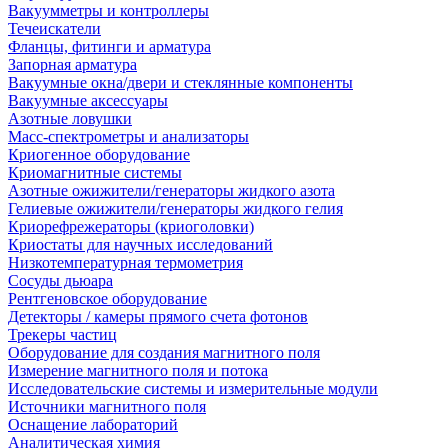
Вакуумметры и контроллеры
Течеискатели
Фланцы, фитинги и арматура
Запорная арматура
Вакуумные окна/двери и стеклянные компоненты
Вакуумные аксессуары
Азотные ловушки
Масс-спектрометры и анализаторы
Криогенное оборудование
Криомагнитные системы
Азотные ожижители/генераторы жидкого азота
Гелиевые ожижители/генераторы жидкого гелия
Криорефрежераторы (криоголовки)
Криостаты для научных исследований
Низкотемпературная термометрия
Сосуды дьюара
Рентгеновское оборудование
Детекторы / камеры прямого счета фотонов
Трекеры частиц
Оборудование для создания магнитного поля
Измерение магнитного поля и потока
Исследовательские системы и измерительные модули
Источники магнитного поля
Оснащение лабораторий
Аналитическая химия