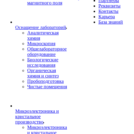
Партнеры
магнитного поля
Реквизиты
Контакты
Карьера
База знаний
Оснащение лабораторий
Аналитическая
химия
Микроскопия
Общелабораторное
оборудование
Биологические
исследования
Органическая
химия и синтез
Пробоподготовка
Чистые помещения
Микроэлектроника и
кристальное
производство
Микроэлектроника
и кристальное