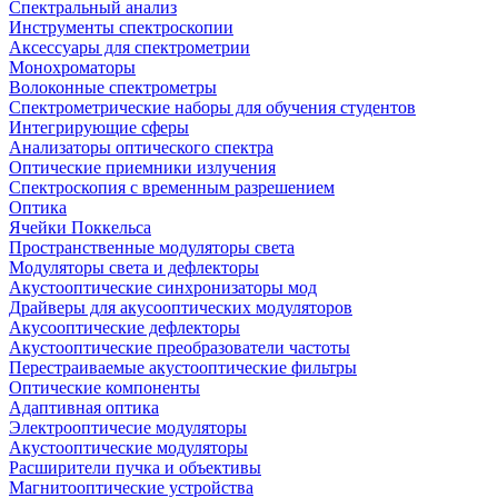
Спектральный анализ
Инструменты спектроскопии
Аксессуары для спектрометрии
Монохроматоры
Волоконные спектрометры
Спектрометрические наборы для обучения студентов
Интегрирующие сферы
Анализаторы оптического спектра
Оптические приемники излучения
Спектроскопия с временным разрешением
Оптика
Ячейки Поккельса
Пространственные модуляторы света
Модуляторы света и дефлекторы
Акустооптические синхронизаторы мод
Драйверы для акусооптических модуляторов
Акусооптические дефлекторы
Акустооптические преобразователи частоты
Перестраиваемые акустооптические фильтры
Оптические компоненты
Адаптивная оптика
Электрооптичесие модуляторы
Акустооптические модуляторы
Расширители пучка и объективы
Магнитооптические устройства