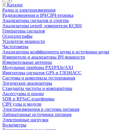
Каталог
Радио и электроизмерения
Радиоизмерения и ВЧ/СВЧ-техника
Анализаторы сигналов и спектра
Анализаторы цепей, измерители КСВН
Генераторы сигналов
Осциллографы
Усилители мощности
Частотомеры
Анализаторы коэффициента шума и источники шума
Измерители и анализаторы ВЧ мощности
Измерительные антенны
Модульные приборы PXI/PXIe/AXI
Имитаторы сигналов GPS и ГЛОНАСС
Системы и комплексы тестирования
Логические анализаторы
Стандарты частоты и компараторы
Аксессуары и опции
SDR и RFSoC‑платформы
СВЧ узлы и модули
Электроизмерения и системы питания
Лабораторные источники питания
Электронные нагрузки
Вольтметры