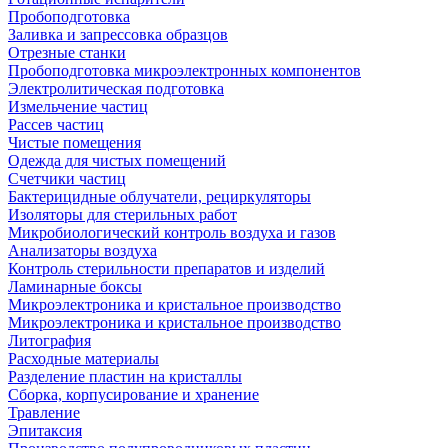
Пробоподготовка
Заливка и запрессовка образцов
Отрезные станки
Пробоподготовка микроэлектронных компонентов
Электролитическая подготовка
Измельчение частиц
Рассев частиц
Чистые помещения
Одежда для чистых помещений
Счетчики частиц
Бактерицидные облучатели, рециркуляторы
Изоляторы для стерильных работ
Микробиологический контроль воздуха и газов
Анализаторы воздуха
Контроль стерильности препаратов и изделий
Ламинарные боксы
Микроэлектроника и кристальное производство
Микроэлектроника и кристальное производство
Литография
Расходные материалы
Разделение пластин на кристаллы
Сборка, корпусирование и хранение
Травление
Эпитаксия