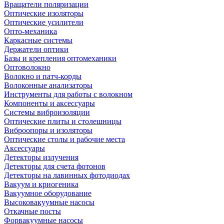
Вращатели поляризации
Оптические изоляторы
Оптические усилители
Опто-механика
Каркасные системы
Держатели оптики
Базы и крепления оптомеханики
Оптоволокно
Волокно и патч-корды
Волоконные анализаторы
Инструменты для работы с волокном
Компоненты и аксессуары
Системы виброизоляции
Оптические плиты и столешницы
Виброопоры и изоляторы
Оптические столы и рабочие места
Аксессуары
Детекторы излучения
Детекторы для счета фотонов
Детекторы на лавинных фотодиодах
Вакуум и криогеника
Вакуумное оборудование
Высоковакуумные насосы
Откачные посты
Форвакуумные насосы