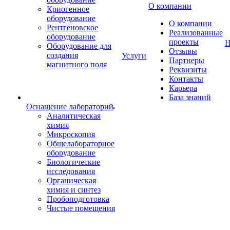
О компании
Криогенное
оборудование
О компании
Рентгеновское
Реализованные
оборудование
проекты
Н
Оборудование для
Отзывы
создания
Услуги
Партнеры
магнитного поля
Реквизиты
Контакты
Карьера
База знаний
Оснащение лабораторий
Аналитическая
химия
Микроскопия
Общелабораторное
оборудование
Биологические
исследования
Органическая
химия и синтез
Пробоподготовка
Чистые помещения