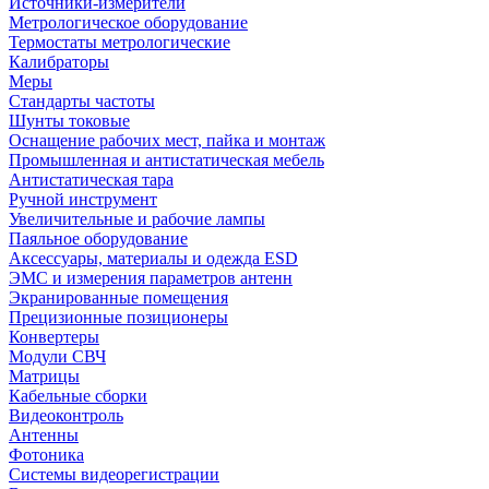
Источники-измерители
Метрологическое оборудование
Термостаты метрологические
Калибраторы
Меры
Стандарты частоты
Шунты токовые
Оснащение рабочих мест, пайка и монтаж
Промышленная и антистатическая мебель
Антистатическая тара
Ручной инструмент
Увеличительные и рабочие лампы
Паяльное оборудование
Аксессуары, материалы и одежда ESD
ЭМС и измерения параметров антенн
Экранированные помещения
Прецизионные позиционеры
Конвертеры
Модули СВЧ
Матрицы
Кабельные сборки
Видеоконтроль
Антенны
Фотоника
Cистемы видеорегистрации