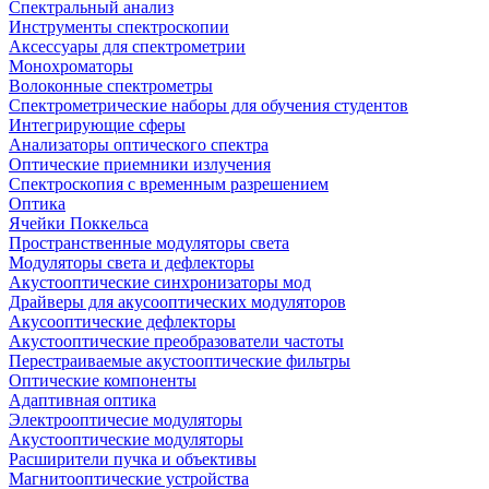
Спектральный анализ
Инструменты спектроскопии
Аксессуары для спектрометрии
Монохроматоры
Волоконные спектрометры
Спектрометрические наборы для обучения студентов
Интегрирующие сферы
Анализаторы оптического спектра
Оптические приемники излучения
Спектроскопия с временным разрешением
Оптика
Ячейки Поккельса
Пространственные модуляторы света
Модуляторы света и дефлекторы
Акустооптические синхронизаторы мод
Драйверы для акусооптических модуляторов
Акусооптические дефлекторы
Акустооптические преобразователи частоты
Перестраиваемые акустооптические фильтры
Оптические компоненты
Адаптивная оптика
Электрооптичесие модуляторы
Акустооптические модуляторы
Расширители пучка и объективы
Магнитооптические устройства