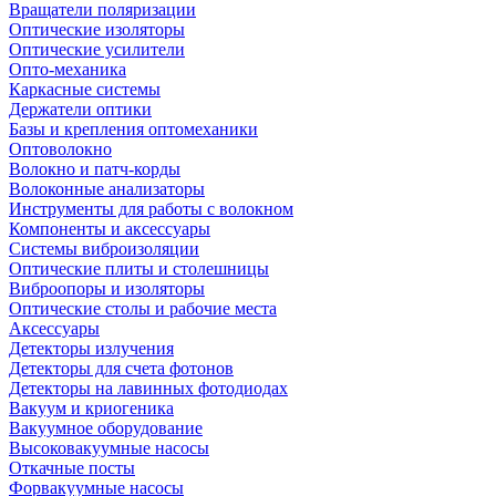
Вращатели поляризации
Оптические изоляторы
Оптические усилители
Опто-механика
Каркасные системы
Держатели оптики
Базы и крепления оптомеханики
Оптоволокно
Волокно и патч-корды
Волоконные анализаторы
Инструменты для работы с волокном
Компоненты и аксессуары
Системы виброизоляции
Оптические плиты и столешницы
Виброопоры и изоляторы
Оптические столы и рабочие места
Аксессуары
Детекторы излучения
Детекторы для счета фотонов
Детекторы на лавинных фотодиодах
Вакуум и криогеника
Вакуумное оборудование
Высоковакуумные насосы
Откачные посты
Форвакуумные насосы