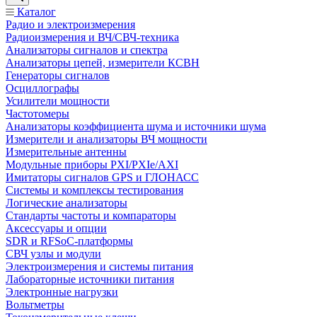
Каталог
Радио и электроизмерения
Радиоизмерения и ВЧ/СВЧ-техника
Анализаторы сигналов и спектра
Анализаторы цепей, измерители КСВН
Генераторы сигналов
Осциллографы
Усилители мощности
Частотомеры
Анализаторы коэффициента шума и источники шума
Измерители и анализаторы ВЧ мощности
Измерительные антенны
Модульные приборы PXI/PXIe/AXI
Имитаторы сигналов GPS и ГЛОНАСС
Системы и комплексы тестирования
Логические анализаторы
Стандарты частоты и компараторы
Аксессуары и опции
SDR и RFSoC‑платформы
СВЧ узлы и модули
Электроизмерения и системы питания
Лабораторные источники питания
Электронные нагрузки
Вольтметры