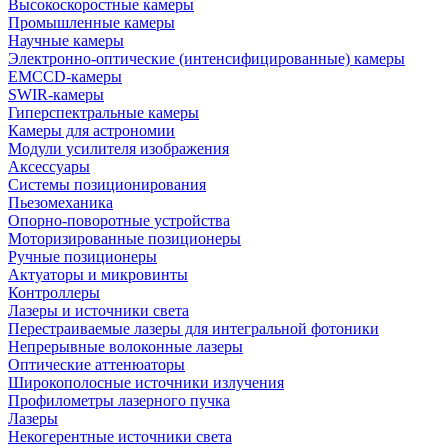
Высокоскоростные камеры
Промышленные камеры
Научные камеры
Электронно-оптические (интенсифицированные) камеры
EMCCD-камеры
SWIR-камеры
Гиперспектральные камеры
Камеры для астрономии
Модули усилителя изображения
Аксессуары
Системы позиционирования
Пьезомеханика
Опорно-поворотные устройства
Моторизированные позиционеры
Ручные позиционеры
Актуаторы и микровинты
Контроллеры
Лазеры и источники света
Перестраиваемые лазеры для интегральной фотоники
Непрерывные волоконные лазеры
Оптические аттенюаторы
Широкополосные источники излучения
Профилометры лазерного пучка
Лазеры
Некогерентные источники света