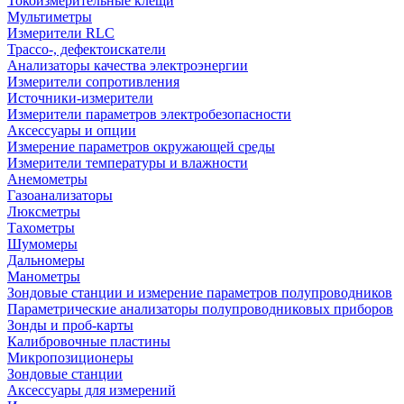
Токоизмерительные клещи
Мультиметры
Измерители RLC
Трассо-, дефектоискатели
Анализаторы качества электроэнергии
Измерители сопротивления
Источники-измерители
Измерители параметров электробезопасности
Аксессуары и опции
Измерение параметров окружающей среды
Измерители температуры и влажности
Анемометры
Газоанализаторы
Люксметры
Тахометры
Шумомеры
Дальномеры
Манометры
Зондовые станции и измерение параметров полупроводников
Параметрические анализаторы полупроводниковых приборов
Зонды и проб-карты
Калибровочные пластины
Микропозиционеры
Зондовые станции
Аксессуары для измерений