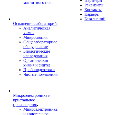
Партнеры
магнитного поля
Реквизиты
Контакты
Карьера
База знаний
Оснащение лабораторий
Аналитическая
химия
Микроскопия
Общелабораторное
оборудование
Биологические
исследования
Органическая
химия и синтез
Пробоподготовка
Чистые помещения
Микроэлектроника и
кристальное
производство
Микроэлектроника
и кристальное