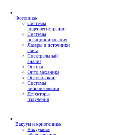
Фотоника
Cистемы
видеорегистрации
Системы
позиционирования
Лазеры и источники
света
Спектральный
анализ
Оптика
Опто-механика
Оптоволокно
Системы
виброизоляции
Детекторы
излучения
Вакуум и криогеника
Вакуумное
оборудование