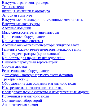
Вакуумметры и контроллеры
Течеискатели
Фланцы, фитинги и арматура
Запорная арматура
Вакуумные окна/двери и стеклянные компоненты
Вакуумные аксессуары
Азотные ловушки
Масс-спектрометры и анализаторы
Криогенное оборудование
Криомагнитные системы
Азотные ожижители/генераторы жидкого азота
Гелиевые ожижители/генераторы жидкого гелия
Криорефрежераторы (криоголовки)
Криостаты для научных исследований
Низкотемпературная термометрия
Сосуды дьюара
Рентгеновское оборудование
Детекторы / камеры прямого счета фотонов
Трекеры частиц
Оборудование для создания магнитного поля
Измерение магнитного поля и потока
Исследовательские системы и измерительные модули
Источники магнитного поля
Оснащение лабораторий
Аналитическая химия