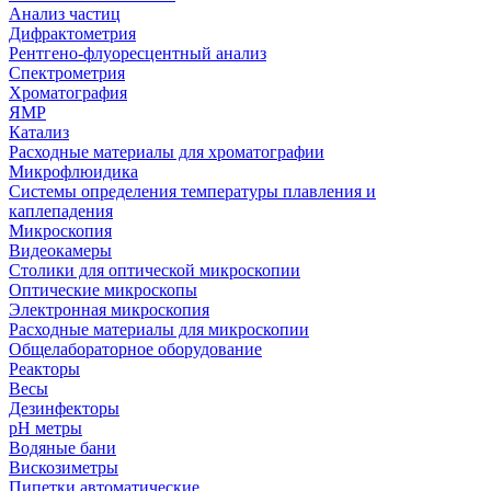
Анализ частиц
Дифрактометрия
Рентгено-флуоресцентный анализ
Спектрометрия
Хроматография
ЯМР
Катализ
Расходные материалы для хроматографии
Микрофлюидика
Системы определения температуры плавления и
каплепадения
Микроскопия
Видеокамеры
Столики для оптической микроскопии
Оптические микроскопы
Электронная микроскопия
Расходные материалы для микроскопии
Общелабораторное оборудование
Реакторы
Весы
Дезинфекторы
рН метры
Водяные бани
Вискозиметры
Пипетки автоматические