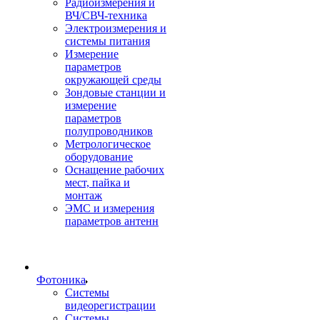
Радиоизмерения и
ВЧ/СВЧ-техника
Электроизмерения и
системы питания
Измерение
параметров
окружающей среды
Зондовые станции и
измерение
параметров
полупроводников
Метрологическое
оборудование
Оснащение рабочих
мест, пайка и
монтаж
ЭМС и измерения
параметров антенн
Фотоника
Cистемы
видеорегистрации
Системы