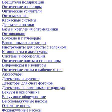
Вращатели поляризации
Оптические изоляторы
Оптические усилители
Опто-механика
Каркасные системы
Держатели оптики
Базы и крепления оптомеханики
Оптоволокно
Волокно и патч-корды
Волоконные анализаторы
Инструменты для работы с волокном
Компоненты и аксессуары
Системы виброизоляции
Оптические плиты и столешницы
Виброопоры и изоляторы
Оптические столы и рабочие места
Аксессуары
Детекторы излучения
Детекторы для счета фотонов
Детекторы на лавинных фотодиодах
Вакуум и криогеника
Вакуумное оборудование
Высоковакуумные насосы
Откачные посты
Форвакуумные насосы