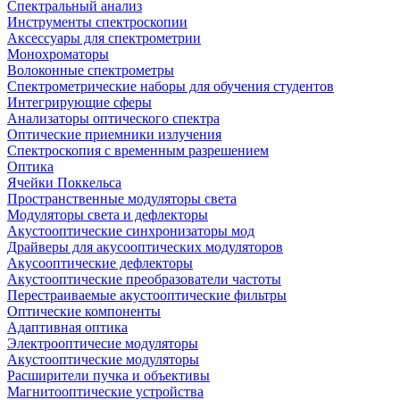
Спектральный анализ
Инструменты спектроскопии
Аксессуары для спектрометрии
Монохроматоры
Волоконные спектрометры
Спектрометрические наборы для обучения студентов
Интегрирующие сферы
Анализаторы оптического спектра
Оптические приемники излучения
Спектроскопия с временным разрешением
Оптика
Ячейки Поккельса
Пространственные модуляторы света
Модуляторы света и дефлекторы
Акустооптические синхронизаторы мод
Драйверы для акусооптических модуляторов
Акусооптические дефлекторы
Акустооптические преобразователи частоты
Перестраиваемые акустооптические фильтры
Оптические компоненты
Адаптивная оптика
Электрооптичесие модуляторы
Акустооптические модуляторы
Расширители пучка и объективы
Магнитооптические устройства