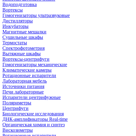
Водоподготовка
Вортексы
Гомогенизаторы ультразвуковые
Дистилляторы
Инкубаторы
Магнитные мешалки
Сушильные шкафы
Термостаты
Спектрофотометрия
Вытяжные шкафы
Вортексы-центрифуги
Гомогенизаторы механические
Климатические камеры
Ротационные испарители
Лабораторная мебель
Источники питания
Печи лабораторные
Испарители центрифужные
Поляриметры
Центрифуги
Биологические исследования
ДНК-амплификаторы Real-time
Органическая химия и синтез
Вискозиметры
Ротационные испарители