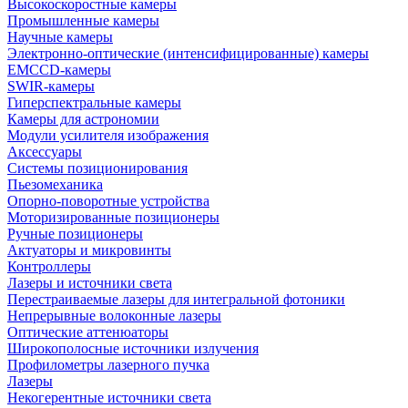
Высокоскоростные камеры
Промышленные камеры
Научные камеры
Электронно-оптические (интенсифицированные) камеры
EMCCD-камеры
SWIR-камеры
Гиперспектральные камеры
Камеры для астрономии
Модули усилителя изображения
Аксессуары
Системы позиционирования
Пьезомеханика
Опорно-поворотные устройства
Моторизированные позиционеры
Ручные позиционеры
Актуаторы и микровинты
Контроллеры
Лазеры и источники света
Перестраиваемые лазеры для интегральной фотоники
Непрерывные волоконные лазеры
Оптические аттенюаторы
Широкополосные источники излучения
Профилометры лазерного пучка
Лазеры
Некогерентные источники света