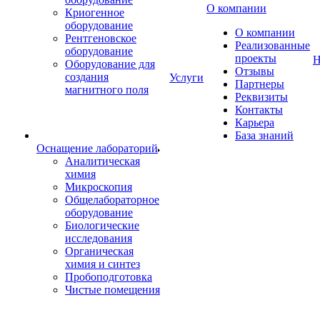
О компании
Криогенное
оборудование
О компании
Рентгеновское
Реализованные
оборудование
проекты
Н
Оборудование для
Отзывы
создания
Услуги
Партнеры
магнитного поля
Реквизиты
Контакты
Карьера
База знаний
Оснащение лабораторий
Аналитическая
химия
Микроскопия
Общелабораторное
оборудование
Биологические
исследования
Органическая
химия и синтез
Пробоподготовка
Чистые помещения