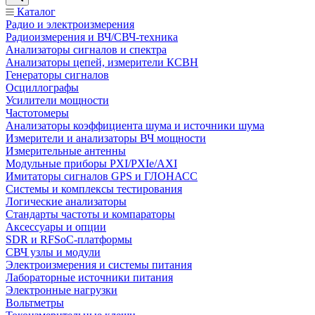
Каталог
Радио и электроизмерения
Радиоизмерения и ВЧ/СВЧ-техника
Анализаторы сигналов и спектра
Анализаторы цепей, измерители КСВН
Генераторы сигналов
Осциллографы
Усилители мощности
Частотомеры
Анализаторы коэффициента шума и источники шума
Измерители и анализаторы ВЧ мощности
Измерительные антенны
Модульные приборы PXI/PXIe/AXI
Имитаторы сигналов GPS и ГЛОНАСС
Системы и комплексы тестирования
Логические анализаторы
Стандарты частоты и компараторы
Аксессуары и опции
SDR и RFSoC‑платформы
СВЧ узлы и модули
Электроизмерения и системы питания
Лабораторные источники питания
Электронные нагрузки
Вольтметры