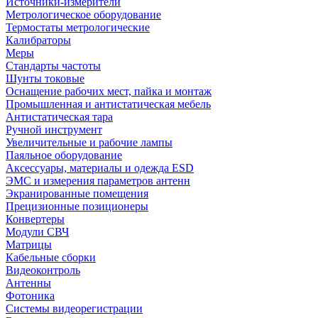
Источники-измерители
Метрологическое оборудование
Термостаты метрологические
Калибраторы
Меры
Стандарты частоты
Шунты токовые
Оснащение рабочих мест, пайка и монтаж
Промышленная и антистатическая мебель
Антистатическая тара
Ручной инструмент
Увеличительные и рабочие лампы
Паяльное оборудование
Аксессуары, материалы и одежда ESD
ЭМС и измерения параметров антенн
Экранированные помещения
Прецизионные позиционеры
Конвертеры
Модули СВЧ
Матрицы
Кабельные сборки
Видеоконтроль
Антенны
Фотоника
Cистемы видеорегистрации