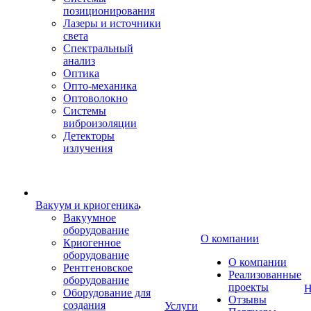
позиционирования
Лазеры и источники
света
Спектральный
анализ
Оптика
Опто-механика
Оптоволокно
Системы
виброизоляции
Детекторы
излучения
Вакуум и криогеника
Вакуумное
оборудование
О компании
Криогенное
оборудование
О компании
Рентгеновское
Реализованные
оборудование
проекты
Н
Оборудование для
Отзывы
создания
Услуги