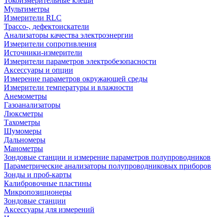
Токоизмерительные клещи
Мультиметры
Измерители RLC
Трассо-, дефектоискатели
Анализаторы качества электроэнергии
Измерители сопротивления
Источники-измерители
Измерители параметров электробезопасности
Аксессуары и опции
Измерение параметров окружающей среды
Измерители температуры и влажности
Анемометры
Газоанализаторы
Люксметры
Тахометры
Шумомеры
Дальномеры
Манометры
Зондовые станции и измерение параметров полупроводников
Параметрические анализаторы полупроводниковых приборов
Зонды и проб-карты
Калибровочные пластины
Микропозиционеры
Зондовые станции
Аксессуары для измерений