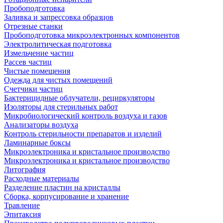
Пробоподготовка
Заливка и запрессовка образцов
Отрезные станки
Пробоподготовка микроэлектронных компонентов
Электролитическая подготовка
Измельчение частиц
Рассев частиц
Чистые помещения
Одежда для чистых помещений
Счетчики частиц
Бактерицидные облучатели, рециркуляторы
Изоляторы для стерильных работ
Микробиологический контроль воздуха и газов
Анализаторы воздуха
Контроль стерильности препаратов и изделий
Ламинарные боксы
Микроэлектроника и кристальное производство
Микроэлектроника и кристальное производство
Литография
Расходные материалы
Разделение пластин на кристаллы
Сборка, корпусирование и хранение
Травление
Эпитаксия