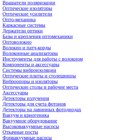
Вращатели поляризации
Оптические изоляторы
Оптические усилители
Опто-механика
Каркасные системы
Держатели оптики
Базы и крепления оптомеханики
Оптоволокно
Волокно и патч-корды
Волоконные анализаторы
Инструменты для работы с волокном
Компоненты и аксессуары
Системы виброизоляции
Оптические плиты и столешницы
Виброопоры и изоляторы
Оптические столы и рабочие места
Аксессуары
Детекторы излучения
Детекторы для счета фотонов
Детекторы на лавинных фотодиодах
Вакуум и криогеника
Вакуумное оборудование
Высоковакуумные насосы
Откачные посты
Форвакуумные насосы