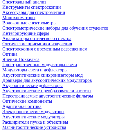
Спектральный анализ
Инструменты спектроскопии
Аксессуары для спектрометрии
Монохроматоры
Волоконные спектрометры
Спектрометрические наборы для обучения студентов
Интегрирующие сферы
Анализаторы оптического спектра
Оптические приемники излучения
Спектроскопия с временным разрешением
Оптика
Ячейки Поккельса
Пространственные модуляторы света
Модуляторы света и дефлекторы
Акустооптические синхронизаторы мод
Драйверы для акусооптических модуляторов
Акусооптические дефлекторы
Акустооптические преобразователи частоты
Перестраиваемые акустооптические фильтры
Оптические компоненты
Адаптивная оптика
Электрооптичесие модуляторы
Акустооптические модуляторы
Расширители пучка и объективы
Магнитооптические устройства