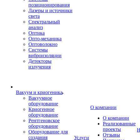
позиционирования
Лазеры и источники
света
Спектральный
анализ
Оптика
Опто-механика
Оптоволокно
Системы
виброизоляции
Детекторы
излучения
Вакуум и криогеника
Вакуумное
оборудование
О компании
Криогенное
оборудование
О компании
Рентгеновское
Реализованные
оборудование
проекты
Н
Оборудование для
Отзывы
создания
Услуги