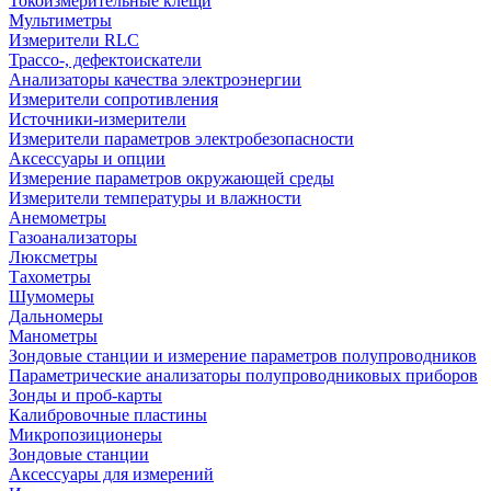
Токоизмерительные клещи
Мультиметры
Измерители RLC
Трассо-, дефектоискатели
Анализаторы качества электроэнергии
Измерители сопротивления
Источники-измерители
Измерители параметров электробезопасности
Аксессуары и опции
Измерение параметров окружающей среды
Измерители температуры и влажности
Анемометры
Газоанализаторы
Люксметры
Тахометры
Шумомеры
Дальномеры
Манометры
Зондовые станции и измерение параметров полупроводников
Параметрические анализаторы полупроводниковых приборов
Зонды и проб-карты
Калибровочные пластины
Микропозиционеры
Зондовые станции
Аксессуары для измерений