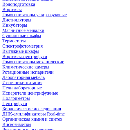
Водоподготовка
Вортексы
Гомогенизаторы ультразвуковые
Дистилляторы
Инкубаторы
Магнитные мешалки
Сушильные шкафы
Термостаты
Спектрофотометрия
Вытяжные шкафы
Вортексы-центрифуги
Гомогенизаторы механические
Климатические камеры
Ротационные испарители
Лабораторная мебель
Источники питания
Печи лабораторные
Испарители центрифужные
Поляриметры
Центрифуги
Биологические исследования
ДНК-амплификаторы Real-time
Органическая химия и синтез
Вискозиметры
Ротационные испарители