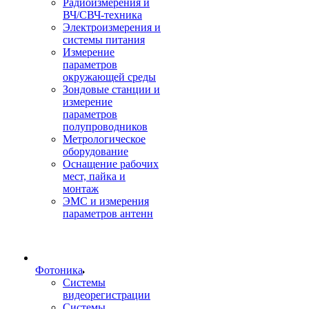
Радиоизмерения и
ВЧ/СВЧ-техника
Электроизмерения и
системы питания
Измерение
параметров
окружающей среды
Зондовые станции и
измерение
параметров
полупроводников
Метрологическое
оборудование
Оснащение рабочих
мест, пайка и
монтаж
ЭМС и измерения
параметров антенн
Фотоника
Cистемы
видеорегистрации
Системы