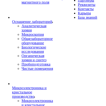
Партнеры
магнитного поля
Реквизиты
Контакты
Карьера
База знаний
Оснащение лабораторий
Аналитическая
химия
Микроскопия
Общелабораторное
оборудование
Биологические
исследования
Органическая
химия и синтез
Пробоподготовка
Чистые помещения
Микроэлектроника и
кристальное
производство
Микроэлектроника
и кристальное