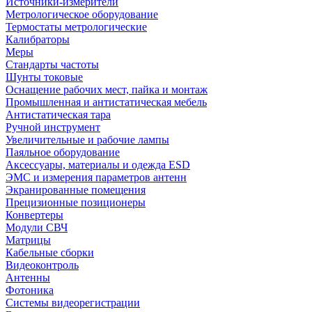
Источники-измерители
Метрологическое оборудование
Термостаты метрологические
Калибраторы
Меры
Стандарты частоты
Шунты токовые
Оснащение рабочих мест, пайка и монтаж
Промышленная и антистатическая мебель
Антистатическая тара
Ручной инструмент
Увеличительные и рабочие лампы
Паяльное оборудование
Аксессуары, материалы и одежда ESD
ЭМС и измерения параметров антенн
Экранированные помещения
Прецизионные позиционеры
Конвертеры
Модули СВЧ
Матрицы
Кабельные сборки
Видеоконтроль
Антенны
Фотоника
Cистемы видеорегистрации