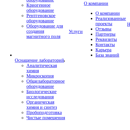
О компании
Криогенное
оборудование
О компании
Рентгеновское
Реализованные
оборудование
проекты
Н
Оборудование для
Отзывы
создания
Услуги
Партнеры
магнитного поля
Реквизиты
Контакты
Карьера
База знаний
Оснащение лабораторий
Аналитическая
химия
Микроскопия
Общелабораторное
оборудование
Биологические
исследования
Органическая
химия и синтез
Пробоподготовка
Чистые помещения