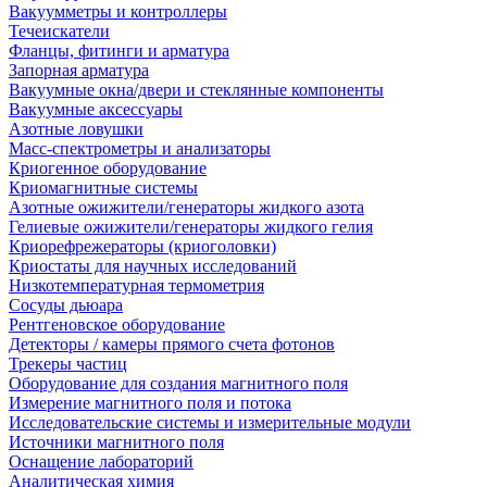
Вакуумметры и контроллеры
Течеискатели
Фланцы, фитинги и арматура
Запорная арматура
Вакуумные окна/двери и стеклянные компоненты
Вакуумные аксессуары
Азотные ловушки
Масс-спектрометры и анализаторы
Криогенное оборудование
Криомагнитные системы
Азотные ожижители/генераторы жидкого азота
Гелиевые ожижители/генераторы жидкого гелия
Криорефрежераторы (криоголовки)
Криостаты для научных исследований
Низкотемпературная термометрия
Сосуды дьюара
Рентгеновское оборудование
Детекторы / камеры прямого счета фотонов
Трекеры частиц
Оборудование для создания магнитного поля
Измерение магнитного поля и потока
Исследовательские системы и измерительные модули
Источники магнитного поля
Оснащение лабораторий
Аналитическая химия