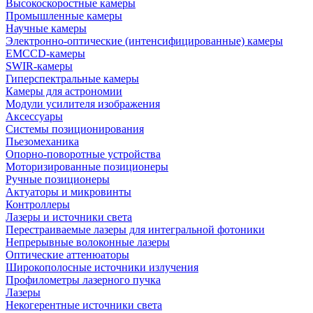
Высокоскоростные камеры
Промышленные камеры
Научные камеры
Электронно-оптические (интенсифицированные) камеры
EMCCD-камеры
SWIR-камеры
Гиперспектральные камеры
Камеры для астрономии
Модули усилителя изображения
Аксессуары
Системы позиционирования
Пьезомеханика
Опорно-поворотные устройства
Моторизированные позиционеры
Ручные позиционеры
Актуаторы и микровинты
Контроллеры
Лазеры и источники света
Перестраиваемые лазеры для интегральной фотоники
Непрерывные волоконные лазеры
Оптические аттенюаторы
Широкополосные источники излучения
Профилометры лазерного пучка
Лазеры
Некогерентные источники света