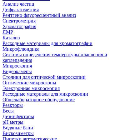
Анализ частиц
Дифрактометрия
Рентгено-флуоресцентный анализ
Спектрометрия
Хроматография
ЯМР
Катализ
Расходные материалы для хроматографии
Микрофлюидика
Системы определения температуры плавления и
каплепадения
Микроскопия
Видеокамеры
Столики для оптической микроскопии
Оптические микроскопы
Электронная микроскопия
Расходные материалы для микроскопии
Общелабораторное оборудование
Реакторы
Весы
Дезинфекторы
рН метры
Водяные бани
Вискозиметры
Пипетки автоматические