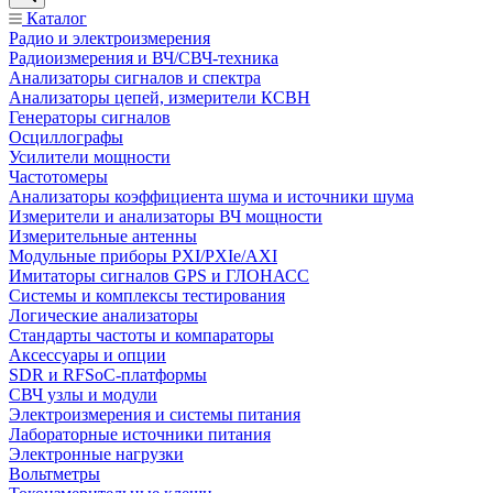
Каталог
Радио и электроизмерения
Радиоизмерения и ВЧ/СВЧ-техника
Анализаторы сигналов и спектра
Анализаторы цепей, измерители КСВН
Генераторы сигналов
Осциллографы
Усилители мощности
Частотомеры
Анализаторы коэффициента шума и источники шума
Измерители и анализаторы ВЧ мощности
Измерительные антенны
Модульные приборы PXI/PXIe/AXI
Имитаторы сигналов GPS и ГЛОНАСС
Системы и комплексы тестирования
Логические анализаторы
Стандарты частоты и компараторы
Аксессуары и опции
SDR и RFSoC‑платформы
СВЧ узлы и модули
Электроизмерения и системы питания
Лабораторные источники питания
Электронные нагрузки
Вольтметры