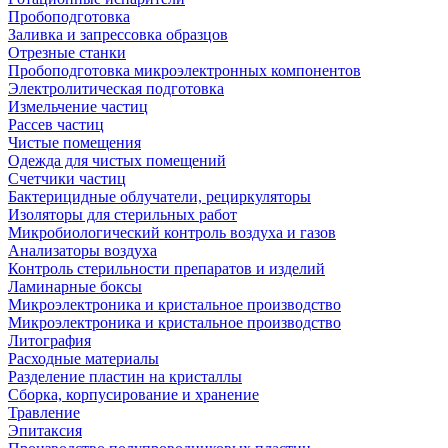
Пробоподготовка
Заливка и запрессовка образцов
Отрезные станки
Пробоподготовка микроэлектронных компонентов
Электролитическая подготовка
Измельчение частиц
Рассев частиц
Чистые помещения
Одежда для чистых помещений
Счетчики частиц
Бактерицидные облучатели, рециркуляторы
Изоляторы для стерильных работ
Микробиологический контроль воздуха и газов
Анализаторы воздуха
Контроль стерильности препаратов и изделий
Ламинарные боксы
Микроэлектроника и кристальное производство
Микроэлектроника и кристальное производство
Литография
Расходные материалы
Разделение пластин на кристаллы
Сборка, корпусирование и хранение
Травление
Эпитаксия