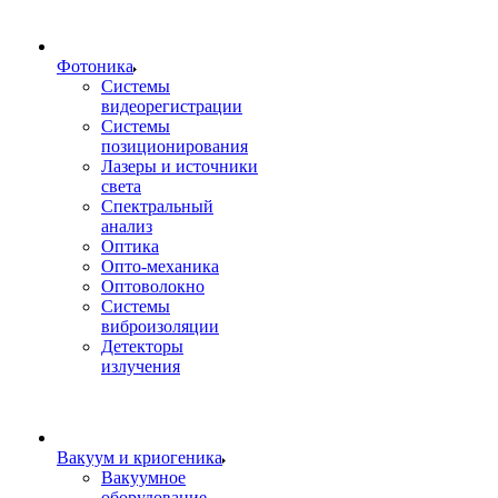
Фотоника
Cистемы
видеорегистрации
Системы
позиционирования
Лазеры и источники
света
Спектральный
анализ
Оптика
Опто-механика
Оптоволокно
Системы
виброизоляции
Детекторы
излучения
Вакуум и криогеника
Вакуумное
оборудование