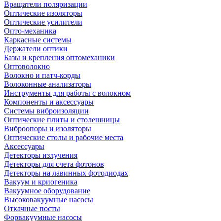
Вращатели поляризации
Оптические изоляторы
Оптические усилители
Опто-механика
Каркасные системы
Держатели оптики
Базы и крепления оптомеханики
Оптоволокно
Волокно и патч-корды
Волоконные анализаторы
Инструменты для работы с волокном
Компоненты и аксессуары
Системы виброизоляции
Оптические плиты и столешницы
Виброопоры и изоляторы
Оптические столы и рабочие места
Аксессуары
Детекторы излучения
Детекторы для счета фотонов
Детекторы на лавинных фотодиодах
Вакуум и криогеника
Вакуумное оборудование
Высоковакуумные насосы
Откачные посты
Форвакуумные насосы