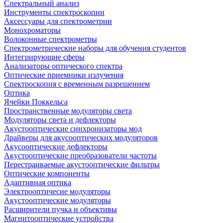
Спектральный анализ
Инструменты спектроскопии
Аксессуары для спектрометрии
Монохроматоры
Волоконные спектрометры
Спектрометрические наборы для обучения студентов
Интегрирующие сферы
Анализаторы оптического спектра
Оптические приемники излучения
Спектроскопия с временным разрешением
Оптика
Ячейки Поккельса
Пространственные модуляторы света
Модуляторы света и дефлекторы
Акустооптические синхронизаторы мод
Драйверы для акусооптических модуляторов
Акусооптические дефлекторы
Акустооптические преобразователи частоты
Перестраиваемые акустооптические фильтры
Оптические компоненты
Адаптивная оптика
Электрооптичесие модуляторы
Акустооптические модуляторы
Расширители пучка и объективы
Магнитооптические устройства