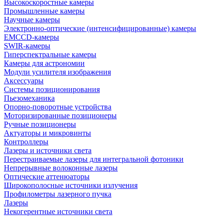
Высокоскоростные камеры
Промышленные камеры
Научные камеры
Электронно-оптические (интенсифицированные) камеры
EMCCD-камеры
SWIR-камеры
Гиперспектральные камеры
Камеры для астрономии
Модули усилителя изображения
Аксессуары
Системы позиционирования
Пьезомеханика
Опорно-поворотные устройства
Моторизированные позиционеры
Ручные позиционеры
Актуаторы и микровинты
Контроллеры
Лазеры и источники света
Перестраиваемые лазеры для интегральной фотоники
Непрерывные волоконные лазеры
Оптические аттенюаторы
Широкополосные источники излучения
Профилометры лазерного пучка
Лазеры
Некогерентные источники света