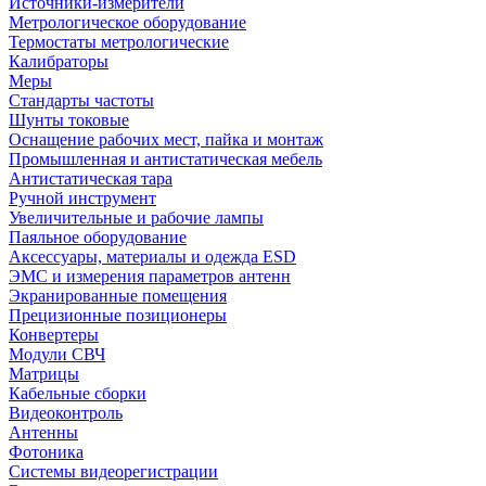
Источники-измерители
Метрологическое оборудование
Термостаты метрологические
Калибраторы
Меры
Стандарты частоты
Шунты токовые
Оснащение рабочих мест, пайка и монтаж
Промышленная и антистатическая мебель
Антистатическая тара
Ручной инструмент
Увеличительные и рабочие лампы
Паяльное оборудование
Аксессуары, материалы и одежда ESD
ЭМС и измерения параметров антенн
Экранированные помещения
Прецизионные позиционеры
Конвертеры
Модули СВЧ
Матрицы
Кабельные сборки
Видеоконтроль
Антенны
Фотоника
Cистемы видеорегистрации