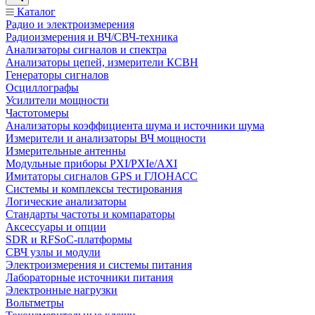
Каталог
Радио и электроизмерения
Радиоизмерения и ВЧ/СВЧ-техника
Анализаторы сигналов и спектра
Анализаторы цепей, измерители КСВН
Генераторы сигналов
Осциллографы
Усилители мощности
Частотомеры
Анализаторы коэффициента шума и источники шума
Измерители и анализаторы ВЧ мощности
Измерительные антенны
Модульные приборы PXI/PXIe/AXI
Имитаторы сигналов GPS и ГЛОНАСС
Системы и комплексы тестирования
Логические анализаторы
Стандарты частоты и компараторы
Аксессуары и опции
SDR и RFSoC‑платформы
СВЧ узлы и модули
Электроизмерения и системы питания
Лабораторные источники питания
Электронные нагрузки
Вольтметры