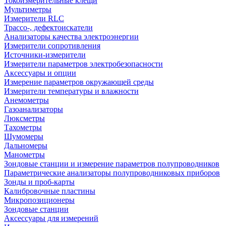
Токоизмерительные клещи
Мультиметры
Измерители RLC
Трассо-, дефектоискатели
Анализаторы качества электроэнергии
Измерители сопротивления
Источники-измерители
Измерители параметров электробезопасности
Аксессуары и опции
Измерение параметров окружающей среды
Измерители температуры и влажности
Анемометры
Газоанализаторы
Люксметры
Тахометры
Шумомеры
Дальномеры
Манометры
Зондовые станции и измерение параметров полупроводников
Параметрические анализаторы полупроводниковых приборов
Зонды и проб-карты
Калибровочные пластины
Микропозиционеры
Зондовые станции
Аксессуары для измерений