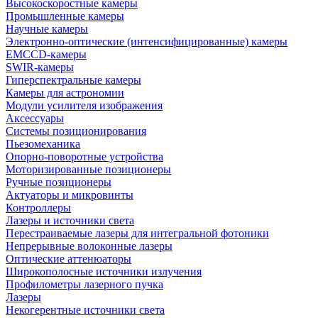
Высокоскоростные камеры
Промышленные камеры
Научные камеры
Электронно-оптические (интенсифицированные) камеры
EMCCD-камеры
SWIR-камеры
Гиперспектральные камеры
Камеры для астрономии
Модули усилителя изображения
Аксессуары
Системы позиционирования
Пьезомеханика
Опорно-поворотные устройства
Моторизированные позиционеры
Ручные позиционеры
Актуаторы и микровинты
Контроллеры
Лазеры и источники света
Перестраиваемые лазеры для интегральной фотоники
Непрерывные волоконные лазеры
Оптические аттенюаторы
Широкополосные источники излучения
Профилометры лазерного пучка
Лазеры
Некогерентные источники света