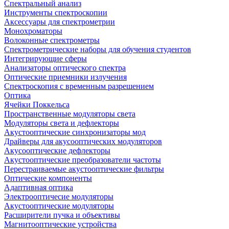
Спектральный анализ
Инструменты спектроскопии
Аксессуары для спектрометрии
Монохроматоры
Волоконные спектрометры
Спектрометрические наборы для обучения студентов
Интегрирующие сферы
Анализаторы оптического спектра
Оптические приемники излучения
Спектроскопия с временным разрешением
Оптика
Ячейки Поккельса
Пространственные модуляторы света
Модуляторы света и дефлекторы
Акустооптические синхронизаторы мод
Драйверы для акусооптических модуляторов
Акусооптические дефлекторы
Акустооптические преобразователи частоты
Перестраиваемые акустооптические фильтры
Оптические компоненты
Адаптивная оптика
Электрооптичесие модуляторы
Акустооптические модуляторы
Расширители пучка и объективы
Магнитооптические устройства