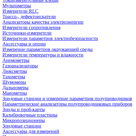
Токоизмерительные клещи
Мультиметры
Измерители RLC
Трассо-, дефектоискатели
Анализаторы качества электроэнергии
Измерители сопротивления
Источники-измерители
Измерители параметров электробезопасности
Аксессуары и опции
Измерение параметров окружающей среды
Измерители температуры и влажности
Анемометры
Газоанализаторы
Люксметры
Тахометры
Шумомеры
Дальномеры
Манометры
Зондовые станции и измерение параметров полупроводников
Параметрические анализаторы полупроводниковых приборов
Зонды и проб-карты
Калибровочные пластины
Микропозиционеры
Зондовые станции
Аксессуары для измерений