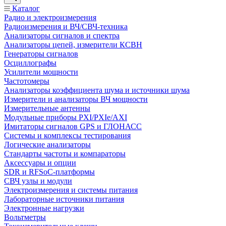
Каталог
Радио и электроизмерения
Радиоизмерения и ВЧ/СВЧ-техника
Анализаторы сигналов и спектра
Анализаторы цепей, измерители КСВН
Генераторы сигналов
Осциллографы
Усилители мощности
Частотомеры
Анализаторы коэффициента шума и источники шума
Измерители и анализаторы ВЧ мощности
Измерительные антенны
Модульные приборы PXI/PXIe/AXI
Имитаторы сигналов GPS и ГЛОНАСС
Системы и комплексы тестирования
Логические анализаторы
Стандарты частоты и компараторы
Аксессуары и опции
SDR и RFSoC‑платформы
СВЧ узлы и модули
Электроизмерения и системы питания
Лабораторные источники питания
Электронные нагрузки
Вольтметры