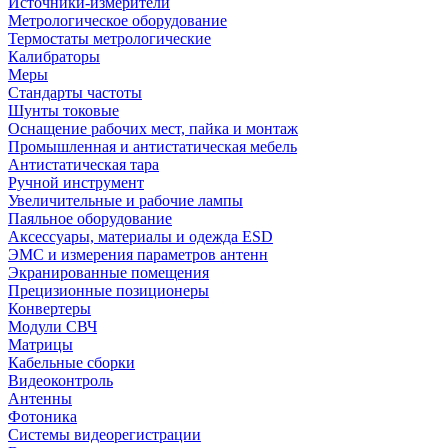
Источники-измерители
Метрологическое оборудование
Термостаты метрологические
Калибраторы
Меры
Стандарты частоты
Шунты токовые
Оснащение рабочих мест, пайка и монтаж
Промышленная и антистатическая мебель
Антистатическая тара
Ручной инструмент
Увеличительные и рабочие лампы
Паяльное оборудование
Аксессуары, материалы и одежда ESD
ЭМС и измерения параметров антенн
Экранированные помещения
Прецизионные позиционеры
Конвертеры
Модули СВЧ
Матрицы
Кабельные сборки
Видеоконтроль
Антенны
Фотоника
Cистемы видеорегистрации