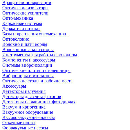
Вращатели поляризации
Оптические изоляторы
Оптические усилители
Опто-механика
Каркасные системы
Держатели оптики
Базы и крепления оптомеханики
Оптоволокно
Волокно и патч-корды
Волоконные анализаторы
Инструменты для работы с волокном
Компоненты и аксессуары
Системы виброизоляции
Оптические плиты и столешницы
Виброопоры и изоляторы
Оптические столы и рабочие места
Аксессуары
Детекторы излучения
Детекторы для счета фотонов
Детекторы на лавинных фотодиодах
Вакуум и криогеника
Вакуумное оборудование
Высоковакуумные насосы
Откачные посты
Форвакуумные насосы