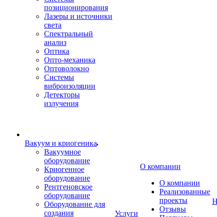
позиционирования
Лазеры и источники
света
Спектральный
анализ
Оптика
Опто-механика
Оптоволокно
Системы
виброизоляции
Детекторы
излучения
Вакуум и криогеника
Вакуумное
оборудование
О компании
Криогенное
оборудование
О компании
Рентгеновское
Реализованные
оборудование
проекты
Н
Оборудование для
Отзывы
создания
Услуги