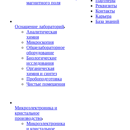
Партнеры
магнитного поля
Реквизиты
Контакты
Карьера
База знаний
Оснащение лабораторий
Аналитическая
химия
Микроскопия
Общелабораторное
оборудование
Биологические
исследования
Органическая
химия и синтез
Пробоподготовка
Чистые помещения
Микроэлектроника и
кристальное
производство
Микроэлектроника
и кристальное