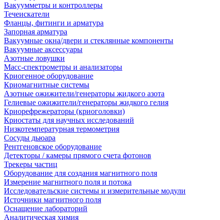
Вакуумметры и контроллеры
Течеискатели
Фланцы, фитинги и арматура
Запорная арматура
Вакуумные окна/двери и стеклянные компоненты
Вакуумные аксессуары
Азотные ловушки
Масс-спектрометры и анализаторы
Криогенное оборудование
Криомагнитные системы
Азотные ожижители/генераторы жидкого азота
Гелиевые ожижители/генераторы жидкого гелия
Криорефрежераторы (криоголовки)
Криостаты для научных исследований
Низкотемпературная термометрия
Сосуды дьюара
Рентгеновское оборудование
Детекторы / камеры прямого счета фотонов
Трекеры частиц
Оборудование для создания магнитного поля
Измерение магнитного поля и потока
Исследовательские системы и измерительные модули
Источники магнитного поля
Оснащение лабораторий
Аналитическая химия