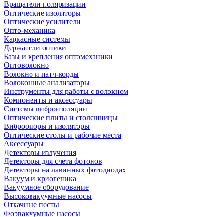
Вращатели поляризации
Оптические изоляторы
Оптические усилители
Опто-механика
Каркасные системы
Держатели оптики
Базы и крепления оптомеханики
Оптоволокно
Волокно и патч-корды
Волоконные анализаторы
Инструменты для работы с волокном
Компоненты и аксессуары
Системы виброизоляции
Оптические плиты и столешницы
Виброопоры и изоляторы
Оптические столы и рабочие места
Аксессуары
Детекторы излучения
Детекторы для счета фотонов
Детекторы на лавинных фотодиодах
Вакуум и криогеника
Вакуумное оборудование
Высоковакуумные насосы
Откачные посты
Форвакуумные насосы