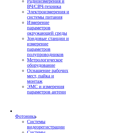
Радиоизмерения и
ВЧ/СВЧ-техника
Электроизмерения и
системы питания
Измерение
параметров
окружающей среды
Зондовые станции и
измерение
параметров
полупроводников
Метрологическое
оборудование
Оснащение рабочих
мест, пайка и
монтаж
ЭМС и измерения
параметров антенн
Фотоника
Cистемы
видеорегистрации
Системы