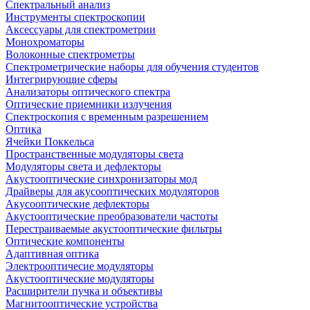
Спектральный анализ
Инструменты спектроскопии
Аксессуары для спектрометрии
Монохроматоры
Волоконные спектрометры
Спектрометрические наборы для обучения студентов
Интегрирующие сферы
Анализаторы оптического спектра
Оптические приемники излучения
Спектроскопия с временным разрешением
Оптика
Ячейки Поккельса
Пространственные модуляторы света
Модуляторы света и дефлекторы
Акустооптические синхронизаторы мод
Драйверы для акусооптических модуляторов
Акусооптические дефлекторы
Акустооптические преобразователи частоты
Перестраиваемые акустооптические фильтры
Оптические компоненты
Адаптивная оптика
Электрооптичесие модуляторы
Акустооптические модуляторы
Расширители пучка и объективы
Магнитооптические устройства