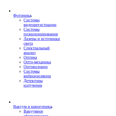
Фотоника
Cистемы
видеорегистрации
Системы
позиционирования
Лазеры и источники
света
Спектральный
анализ
Оптика
Опто-механика
Оптоволокно
Системы
виброизоляции
Детекторы
излучения
Вакуум и криогеника
Вакуумное
оборудование