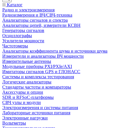
Каталог
Радио и электроизмерения
Радиоизмерения и ВЧ/СВЧ-техника
Анализаторы сигналов и спектра
Анализаторы цепей, измерители КСВН
Генераторы сигналов
Осциллографы
Усилители мощности
Частотомеры
Анализаторы коэффициента шума и источники шума
Измерители и анализаторы ВЧ мощности
Измерительные антенны
Модульные приборы PXI/PXIe/AXI
Имитаторы сигналов GPS и ГЛОНАСС
Системы и комплексы тестирования
Логические анализаторы
Стандарты частоты и компараторы
Аксессуары и опции
SDR и RFSoC‑платформы
СВЧ узлы и модули
Электроизмерения и системы питания
Лабораторные источники питания
Электронные нагрузки
Вольтметры