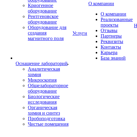
О компании
Криогенное
оборудование
О компании
Рентгеновское
Реализованные
оборудование
проекты
Н
Оборудование для
Отзывы
создания
Услуги
Партнеры
магнитного поля
Реквизиты
Контакты
Карьера
База знаний
Оснащение лабораторий
Аналитическая
химия
Микроскопия
Общелабораторное
оборудование
Биологические
исследования
Органическая
химия и синтез
Пробоподготовка
Чистые помещения