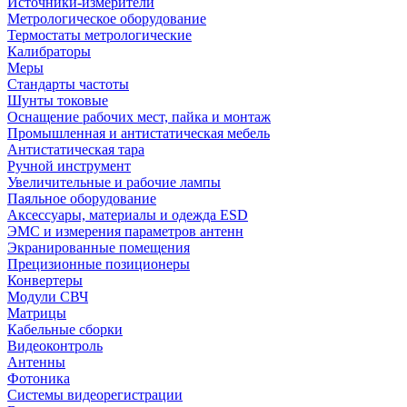
Источники-измерители
Метрологическое оборудование
Термостаты метрологические
Калибраторы
Меры
Стандарты частоты
Шунты токовые
Оснащение рабочих мест, пайка и монтаж
Промышленная и антистатическая мебель
Антистатическая тара
Ручной инструмент
Увеличительные и рабочие лампы
Паяльное оборудование
Аксессуары, материалы и одежда ESD
ЭМС и измерения параметров антенн
Экранированные помещения
Прецизионные позиционеры
Конвертеры
Модули СВЧ
Матрицы
Кабельные сборки
Видеоконтроль
Антенны
Фотоника
Cистемы видеорегистрации