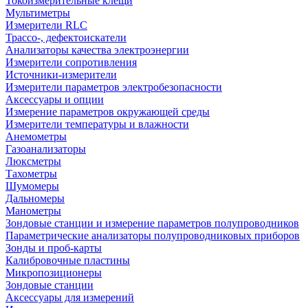
Токоизмерительные клещи
Мультиметры
Измерители RLC
Трассо-, дефектоискатели
Анализаторы качества электроэнергии
Измерители сопротивления
Источники-измерители
Измерители параметров электробезопасности
Аксессуары и опции
Измерение параметров окружающей среды
Измерители температуры и влажности
Анемометры
Газоанализаторы
Люксметры
Тахометры
Шумомеры
Дальномеры
Манометры
Зондовые станции и измерение параметров полупроводников
Параметрические анализаторы полупроводниковых приборов
Зонды и проб-карты
Калибровочные пластины
Микропозиционеры
Зондовые станции
Аксессуары для измерений