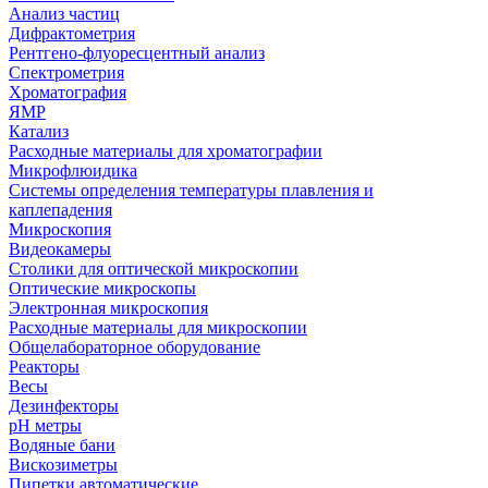
Анализ частиц
Дифрактометрия
Рентгено-флуоресцентный анализ
Спектрометрия
Хроматография
ЯМР
Катализ
Расходные материалы для хроматографии
Микрофлюидика
Системы определения температуры плавления и
каплепадения
Микроскопия
Видеокамеры
Столики для оптической микроскопии
Оптические микроскопы
Электронная микроскопия
Расходные материалы для микроскопии
Общелабораторное оборудование
Реакторы
Весы
Дезинфекторы
рН метры
Водяные бани
Вискозиметры
Пипетки автоматические