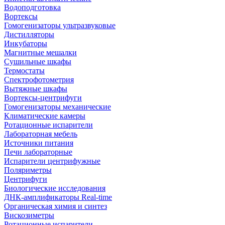
Водоподготовка
Вортексы
Гомогенизаторы ультразвуковые
Дистилляторы
Инкубаторы
Магнитные мешалки
Сушильные шкафы
Термостаты
Спектрофотометрия
Вытяжные шкафы
Вортексы-центрифуги
Гомогенизаторы механические
Климатические камеры
Ротационные испарители
Лабораторная мебель
Источники питания
Печи лабораторные
Испарители центрифужные
Поляриметры
Центрифуги
Биологические исследования
ДНК-амплификаторы Real-time
Органическая химия и синтез
Вискозиметры
Ротационные испарители