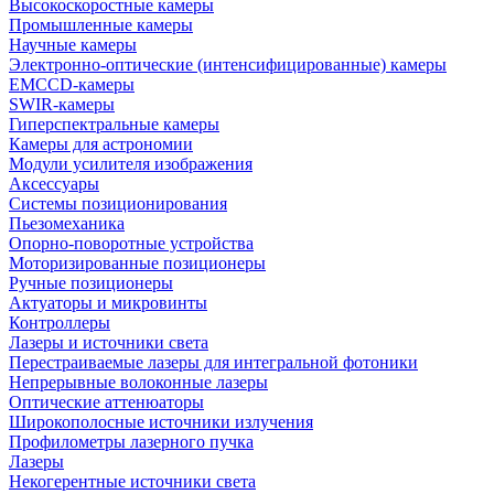
Высокоскоростные камеры
Промышленные камеры
Научные камеры
Электронно-оптические (интенсифицированные) камеры
EMCCD-камеры
SWIR-камеры
Гиперспектральные камеры
Камеры для астрономии
Модули усилителя изображения
Аксессуары
Системы позиционирования
Пьезомеханика
Опорно-поворотные устройства
Моторизированные позиционеры
Ручные позиционеры
Актуаторы и микровинты
Контроллеры
Лазеры и источники света
Перестраиваемые лазеры для интегральной фотоники
Непрерывные волоконные лазеры
Оптические аттенюаторы
Широкополосные источники излучения
Профилометры лазерного пучка
Лазеры
Некогерентные источники света