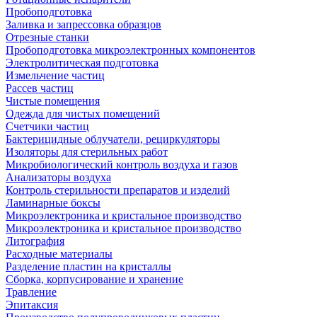
Пробоподготовка
Заливка и запрессовка образцов
Отрезные станки
Пробоподготовка микроэлектронных компонентов
Электролитическая подготовка
Измельчение частиц
Рассев частиц
Чистые помещения
Одежда для чистых помещений
Счетчики частиц
Бактерицидные облучатели, рециркуляторы
Изоляторы для стерильных работ
Микробиологический контроль воздуха и газов
Анализаторы воздуха
Контроль стерильности препаратов и изделий
Ламинарные боксы
Микроэлектроника и кристальное производство
Микроэлектроника и кристальное производство
Литография
Расходные материалы
Разделение пластин на кристаллы
Сборка, корпусирование и хранение
Травление
Эпитаксия