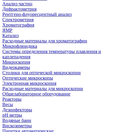
Анализ частиц
Дифрактометрия
Рентгено-флуоресцентный анализ
Спектрометрия
Хроматография
ЯМР
Катализ
Расходные материалы для хроматографии
Микрофлюидика
Системы определения температуры плавления и
каплепадения
Микроскопия
Видеокамеры
Столики для оптической микроскопии
Оптические микроскопы
Электронная микроскопия
Расходные материалы для микроскопии
Общелабораторное оборудование
Реакторы
Весы
Дезинфекторы
рН метры
Водяные бани
Вискозиметры
Пипетки автоматические