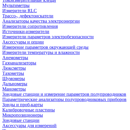
Токоизмерительные клещи
Мультиметры
Измерители RLC
Трассо-, дефектоискатели
Анализаторы качества электроэнергии
Измерители сопротивления
Источники-измерители
Измерители параметров электробезопасности
Аксессуары и опции
Измерение параметров окружающей среды
Измерители температуры и влажности
Анемометры
Газоанализаторы
Люксметры
Тахометры
Шумомеры
Дальномеры
Манометры
Зондовые станции и измерение параметров полупроводников
Параметрические анализаторы полупроводниковых приборов
Зонды и проб-карты
Калибровочные пластины
Микропозиционеры
Зондовые станции
Аксессуары для измерений