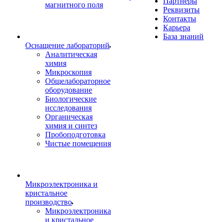
Партнеры
магнитного поля
Реквизиты
Контакты
Карьера
База знаний
Оснащение лабораторий
Аналитическая
химия
Микроскопия
Общелабораторное
оборудование
Биологические
исследования
Органическая
химия и синтез
Пробоподготовка
Чистые помещения
Микроэлектроника и
кристальное
производство
Микроэлектроника
и кристальное