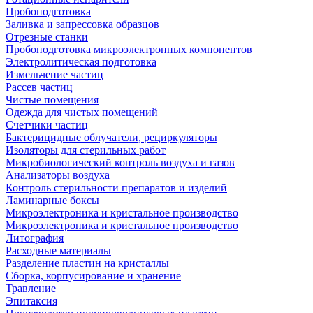
Пробоподготовка
Заливка и запрессовка образцов
Отрезные станки
Пробоподготовка микроэлектронных компонентов
Электролитическая подготовка
Измельчение частиц
Рассев частиц
Чистые помещения
Одежда для чистых помещений
Счетчики частиц
Бактерицидные облучатели, рециркуляторы
Изоляторы для стерильных работ
Микробиологический контроль воздуха и газов
Анализаторы воздуха
Контроль стерильности препаратов и изделий
Ламинарные боксы
Микроэлектроника и кристальное производство
Микроэлектроника и кристальное производство
Литография
Расходные материалы
Разделение пластин на кристаллы
Сборка, корпусирование и хранение
Травление
Эпитаксия