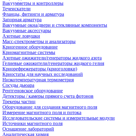
Вакуумметры и контроллеры
Течеискатели
Фланцы, фитинги и арматура
Запорная арматура
Вакуумные окна/двери и стеклянные компоненты
Вакуумные аксессуары
Азотные ловушки
Масс-спектрометры и анализаторы
Криогенное оборудование
Криомагнитные системы
Азотные ожижители/генераторы жидкого азота
Гелиевые ожижители/генераторы жидкого гелия
Криорефрежераторы (криоголовки)
Криостаты для научных исследований
Низкотемпературная термометрия
Сосуды дьюара
Рентгеновское оборудование
Детекторы / камеры прямого счета фотонов
Трекеры частиц
Оборудование для создания магнитного поля
Измерение магнитного поля и потока
Исследовательские системы и измерительные модули
Источники магнитного поля
Оснащение лабораторий
Аналитическая химия