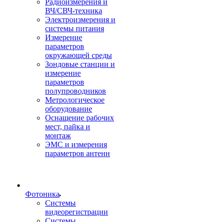
Радиоизмерения и
ВЧ/СВЧ-техника
Электроизмерения и
системы питания
Измерение
параметров
окружающей среды
Зондовые станции и
измерение
параметров
полупроводников
Метрологическое
оборудование
Оснащение рабочих
мест, пайка и
монтаж
ЭМС и измерения
параметров антенн
Фотоника
Cистемы
видеорегистрации
Системы