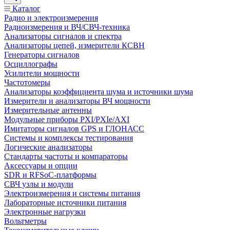
Каталог
Радио и электроизмерения
Радиоизмерения и ВЧ/СВЧ-техника
Анализаторы сигналов и спектра
Анализаторы цепей, измерители КСВН
Генераторы сигналов
Осциллографы
Усилители мощности
Частотомеры
Анализаторы коэффициента шума и источники шума
Измерители и анализаторы ВЧ мощности
Измерительные антенны
Модульные приборы PXI/PXIe/AXI
Имитаторы сигналов GPS и ГЛОНАСС
Системы и комплексы тестирования
Логические анализаторы
Стандарты частоты и компараторы
Аксессуары и опции
SDR и RFSoC‑платформы
СВЧ узлы и модули
Электроизмерения и системы питания
Лабораторные источники питания
Электронные нагрузки
Вольтметры