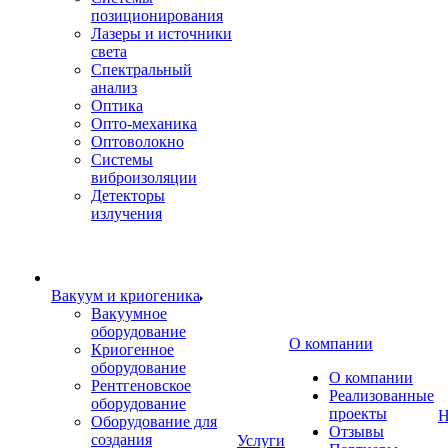
позиционирования
Лазеры и источники
света
Спектральный
анализ
Оптика
Опто-механика
Оптоволокно
Системы
виброизоляции
Детекторы
излучения
Вакуум и криогеника
Вакуумное
оборудование
О компании
Криогенное
оборудование
О компании
Рентгеновское
Реализованные
оборудование
проекты
Н
Оборудование для
Отзывы
создания
Услуги