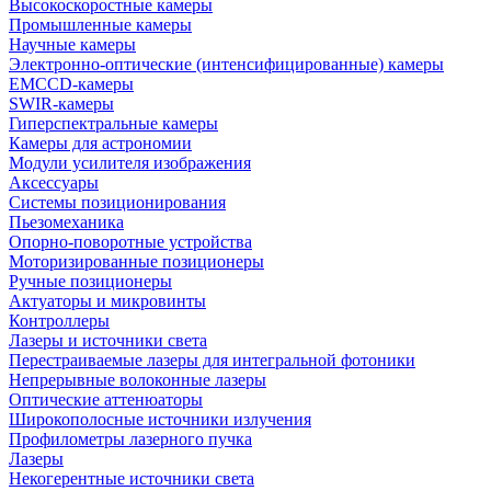
Высокоскоростные камеры
Промышленные камеры
Научные камеры
Электронно-оптические (интенсифицированные) камеры
EMCCD-камеры
SWIR-камеры
Гиперспектральные камеры
Камеры для астрономии
Модули усилителя изображения
Аксессуары
Системы позиционирования
Пьезомеханика
Опорно-поворотные устройства
Моторизированные позиционеры
Ручные позиционеры
Актуаторы и микровинты
Контроллеры
Лазеры и источники света
Перестраиваемые лазеры для интегральной фотоники
Непрерывные волоконные лазеры
Оптические аттенюаторы
Широкополосные источники излучения
Профилометры лазерного пучка
Лазеры
Некогерентные источники света