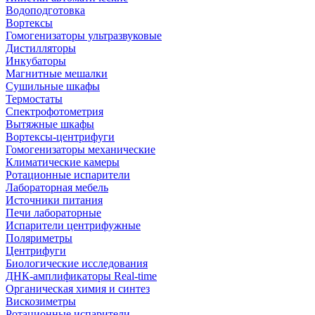
Водоподготовка
Вортексы
Гомогенизаторы ультразвуковые
Дистилляторы
Инкубаторы
Магнитные мешалки
Сушильные шкафы
Термостаты
Спектрофотометрия
Вытяжные шкафы
Вортексы-центрифуги
Гомогенизаторы механические
Климатические камеры
Ротационные испарители
Лабораторная мебель
Источники питания
Печи лабораторные
Испарители центрифужные
Поляриметры
Центрифуги
Биологические исследования
ДНК-амплификаторы Real-time
Органическая химия и синтез
Вискозиметры
Ротационные испарители