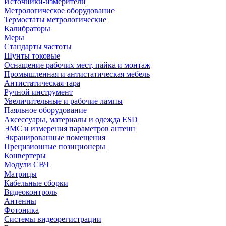
Источники-измерители
Метрологическое оборудование
Термостаты метрологические
Калибраторы
Меры
Стандарты частоты
Шунты токовые
Оснащение рабочих мест, пайка и монтаж
Промышленная и антистатическая мебель
Антистатическая тара
Ручной инструмент
Увеличительные и рабочие лампы
Паяльное оборудование
Аксессуары, материалы и одежда ESD
ЭМС и измерения параметров антенн
Экранированные помещения
Прецизионные позиционеры
Конвертеры
Модули СВЧ
Матрицы
Кабельные сборки
Видеоконтроль
Антенны
Фотоника
Cистемы видеорегистрации