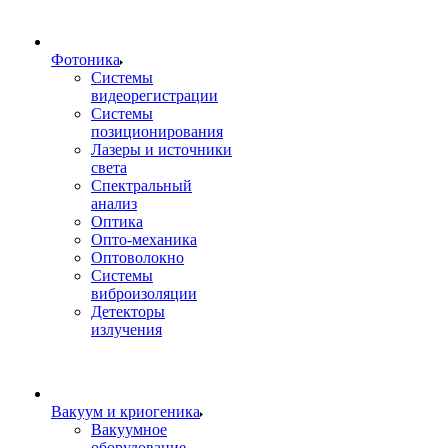
Фотоника
Cистемы
видеорегистрации
Системы
позиционирования
Лазеры и источники
света
Спектральный
анализ
Оптика
Опто-механика
Оптоволокно
Системы
виброизоляции
Детекторы
излучения
Вакуум и криогеника
Вакуумное
оборудование