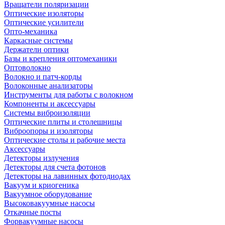
Вращатели поляризации
Оптические изоляторы
Оптические усилители
Опто-механика
Каркасные системы
Держатели оптики
Базы и крепления оптомеханики
Оптоволокно
Волокно и патч-корды
Волоконные анализаторы
Инструменты для работы с волокном
Компоненты и аксессуары
Системы виброизоляции
Оптические плиты и столешницы
Виброопоры и изоляторы
Оптические столы и рабочие места
Аксессуары
Детекторы излучения
Детекторы для счета фотонов
Детекторы на лавинных фотодиодах
Вакуум и криогеника
Вакуумное оборудование
Высоковакуумные насосы
Откачные посты
Форвакуумные насосы