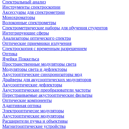
Спектральный анализ
Инструменты спектроскопии
Аксессуары для спектрометрии
Монохроматоры
Волоконные спектрометры
Спектрометрические наборы для обучения студентов
Интегрирующие сферы
Анализаторы оптического спектра
Оптические приемники излучения
Спектроскопия с временным разрешением
Оптика
Ячейки Поккельса
Пространственные модуляторы света
Модуляторы света и дефлекторы
Акустооптические синхронизаторы мод
Драйверы для акусооптических модуляторов
Акусооптические дефлекторы
Акустооптические преобразователи частоты
Перестраиваемые акустооптические фильтры
Оптические компоненты
Адаптивная оптика
Электрооптичесие модуляторы
Акустооптические модуляторы
Расширители пучка и объективы
Магнитооптические устройства