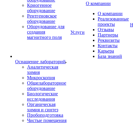
О компании
Криогенное
оборудование
О компании
Рентгеновское
Реализованные
оборудование
проекты
Н
Оборудование для
Отзывы
создания
Услуги
Партнеры
магнитного поля
Реквизиты
Контакты
Карьера
База знаний
Оснащение лабораторий
Аналитическая
химия
Микроскопия
Общелабораторное
оборудование
Биологические
исследования
Органическая
химия и синтез
Пробоподготовка
Чистые помещения