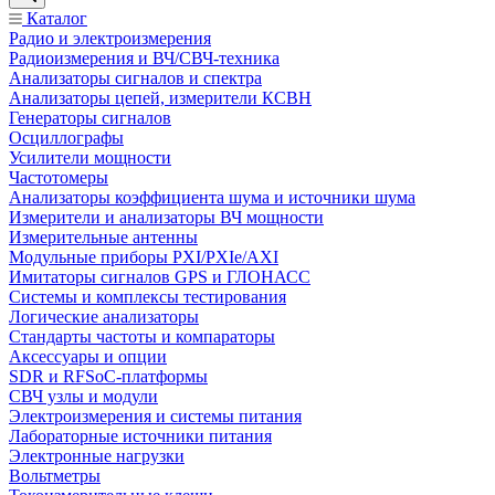
Каталог
Радио и электроизмерения
Радиоизмерения и ВЧ/СВЧ-техника
Анализаторы сигналов и спектра
Анализаторы цепей, измерители КСВН
Генераторы сигналов
Осциллографы
Усилители мощности
Частотомеры
Анализаторы коэффициента шума и источники шума
Измерители и анализаторы ВЧ мощности
Измерительные антенны
Модульные приборы PXI/PXIe/AXI
Имитаторы сигналов GPS и ГЛОНАСС
Системы и комплексы тестирования
Логические анализаторы
Стандарты частоты и компараторы
Аксессуары и опции
SDR и RFSoC‑платформы
СВЧ узлы и модули
Электроизмерения и системы питания
Лабораторные источники питания
Электронные нагрузки
Вольтметры