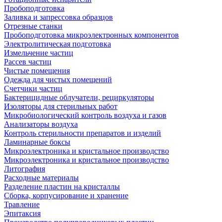
Пробоподготовка
Заливка и запрессовка образцов
Отрезные станки
Пробоподготовка микроэлектронных компонентов
Электролитическая подготовка
Измельчение частиц
Рассев частиц
Чистые помещения
Одежда для чистых помещений
Счетчики частиц
Бактерицидные облучатели, рециркуляторы
Изоляторы для стерильных работ
Микробиологический контроль воздуха и газов
Анализаторы воздуха
Контроль стерильности препаратов и изделий
Ламинарные боксы
Микроэлектроника и кристальное производство
Микроэлектроника и кристальное производство
Литография
Расходные материалы
Разделение пластин на кристаллы
Сборка, корпусирование и хранение
Травление
Эпитаксия