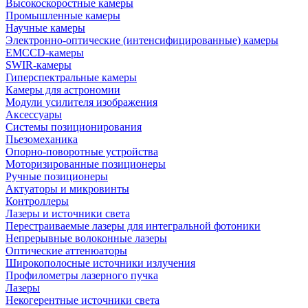
Высокоскоростные камеры
Промышленные камеры
Научные камеры
Электронно-оптические (интенсифицированные) камеры
EMCCD-камеры
SWIR-камеры
Гиперспектральные камеры
Камеры для астрономии
Модули усилителя изображения
Аксессуары
Системы позиционирования
Пьезомеханика
Опорно-поворотные устройства
Моторизированные позиционеры
Ручные позиционеры
Актуаторы и микровинты
Контроллеры
Лазеры и источники света
Перестраиваемые лазеры для интегральной фотоники
Непрерывные волоконные лазеры
Оптические аттенюаторы
Широкополосные источники излучения
Профилометры лазерного пучка
Лазеры
Некогерентные источники света