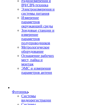
Радиоизмерения и
ВЧ/СВЧ-техника
Электроизмерения и
системы питания
Измерение
параметров
окружающей среды
Зондовые станции и
измерение
параметров
полупроводников
Метрологическое
оборудование
Оснащение рабочих
мест, пайка и
монтаж
ЭМС и измерения
параметров антенн
Фотоника
Cистемы
видеорегистрации
Системы