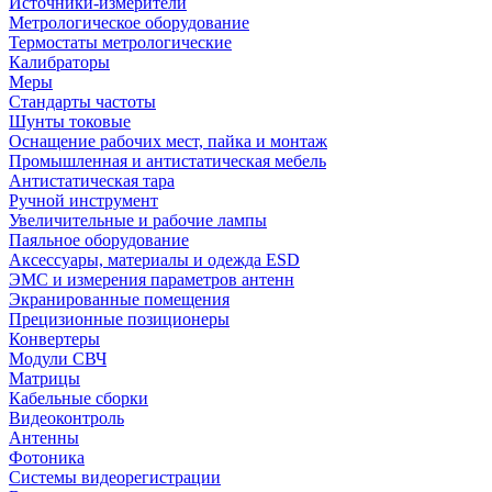
Источники-измерители
Метрологическое оборудование
Термостаты метрологические
Калибраторы
Меры
Стандарты частоты
Шунты токовые
Оснащение рабочих мест, пайка и монтаж
Промышленная и антистатическая мебель
Антистатическая тара
Ручной инструмент
Увеличительные и рабочие лампы
Паяльное оборудование
Аксессуары, материалы и одежда ESD
ЭМС и измерения параметров антенн
Экранированные помещения
Прецизионные позиционеры
Конвертеры
Модули СВЧ
Матрицы
Кабельные сборки
Видеоконтроль
Антенны
Фотоника
Cистемы видеорегистрации