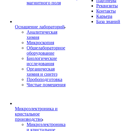
Партнеры
магнитного поля
Реквизиты
Контакты
Карьера
База знаний
Оснащение лабораторий
Аналитическая
химия
Микроскопия
Общелабораторное
оборудование
Биологические
исследования
Органическая
химия и синтез
Пробоподготовка
Чистые помещения
Микроэлектроника и
кристальное
производство
Микроэлектроника
и кристальное