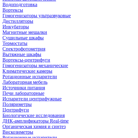
Водоподготовка
Вортексы
Гомогенизаторы ультразвуковые
Дистилляторы
Инкубаторы
Магнитные мешалки
Сушильные шкафы
Термостаты
Спектрофотометрия
Вытяжные шкафы
Вортексы-центрифуги
Гомогенизаторы механические
Климатические камеры
Ротационные испарители
Лабораторная мебель
Источники питания
Печи лабораторные
Испарители центрифужные
Поляриметры
Центрифуги
Биологические исследования
ДНК-амплификаторы Real-time
Органическая химия и синтез
Вискозиметры
Ротационные испарители