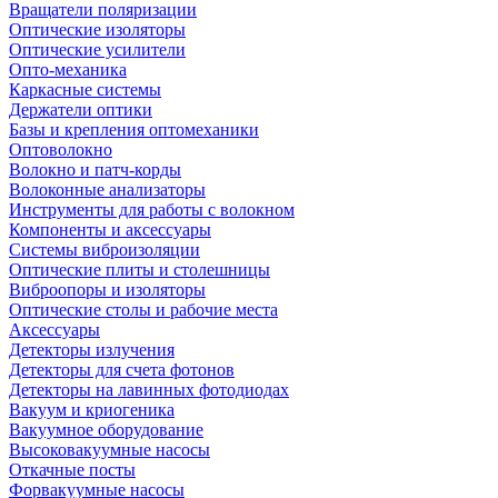
Вращатели поляризации
Оптические изоляторы
Оптические усилители
Опто-механика
Каркасные системы
Держатели оптики
Базы и крепления оптомеханики
Оптоволокно
Волокно и патч-корды
Волоконные анализаторы
Инструменты для работы с волокном
Компоненты и аксессуары
Системы виброизоляции
Оптические плиты и столешницы
Виброопоры и изоляторы
Оптические столы и рабочие места
Аксессуары
Детекторы излучения
Детекторы для счета фотонов
Детекторы на лавинных фотодиодах
Вакуум и криогеника
Вакуумное оборудование
Высоковакуумные насосы
Откачные посты
Форвакуумные насосы