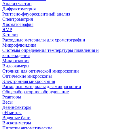
Анализ частиц
Дифрактометрия
Рентгено-флуоресцентный анализ
Спектрометрия
Хроматография
ЯМР
Катализ
Расходные материалы для хроматографии
Микрофлюидика
Системы определения температуры плавления и
каплепадения
Микроскопия
Видеокамеры
Столики для оптической микроскопии
Оптические микроскопы
Электронная микроскопия
Расходные материалы для микроскопии
Общелабораторное оборудование
Реакторы
Весы
Дезинфекторы
рН метры
Водяные бани
Вискозиметры
Пипетки автоматические