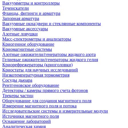
Вакуумметры и контроллеры
Течеискатели
Фланцы, фитинги и арматура
Запорная арматура
Вакуумные окна/двери и стеклянные компоненты
Вакуумные аксессуары
Азотные ловушки
Масс-спектрометры и анализаторы
Криогенное оборудование
Криомагнитные системы
Азотные ожижители/генераторы жидкого азота
Гелиевые ожижители/генераторы жидкого гелия
Криорефрежераторы (криоголовки)
Криостаты для научных исследований
Низкотемпературная термометрия
Сосуды дьюара
Рентгеновское оборудование
Детекторы / камеры прямого счета фотонов
Трекеры частиц
Оборудование для создания магнитного поля
Измерение магнитного поля и потока
Исследовательские системы и измерительные модули
Источники магнитного поля
Оснащение лабораторий
Аналитическая химия