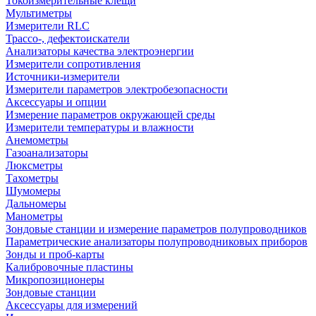
Токоизмерительные клещи
Мультиметры
Измерители RLC
Трассо-, дефектоискатели
Анализаторы качества электроэнергии
Измерители сопротивления
Источники-измерители
Измерители параметров электробезопасности
Аксессуары и опции
Измерение параметров окружающей среды
Измерители температуры и влажности
Анемометры
Газоанализаторы
Люксметры
Тахометры
Шумомеры
Дальномеры
Манометры
Зондовые станции и измерение параметров полупроводников
Параметрические анализаторы полупроводниковых приборов
Зонды и проб-карты
Калибровочные пластины
Микропозиционеры
Зондовые станции
Аксессуары для измерений