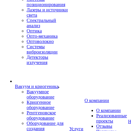
позиционирования
Лазеры и источники
света
Спектральный
анализ
Оптика
Опто-механика
Оптоволокно
Системы
виброизоляции
Детекторы
излучения
Вакуум и криогеника
Вакуумное
оборудование
О компании
Криогенное
оборудование
О компании
Рентгеновское
Реализованные
оборудование
проекты
Н
Оборудование для
Отзывы
создания
Услуги