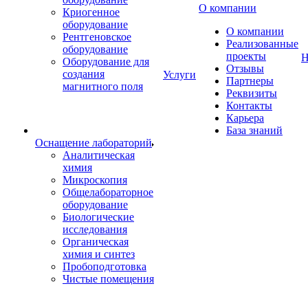
О компании
Криогенное
оборудование
О компании
Рентгеновское
Реализованные
оборудование
проекты
Н
Оборудование для
Отзывы
создания
Услуги
Партнеры
магнитного поля
Реквизиты
Контакты
Карьера
База знаний
Оснащение лабораторий
Аналитическая
химия
Микроскопия
Общелабораторное
оборудование
Биологические
исследования
Органическая
химия и синтез
Пробоподготовка
Чистые помещения