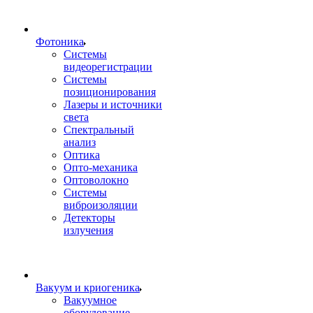
Фотоника
Cистемы
видеорегистрации
Системы
позиционирования
Лазеры и источники
света
Спектральный
анализ
Оптика
Опто-механика
Оптоволокно
Системы
виброизоляции
Детекторы
излучения
Вакуум и криогеника
Вакуумное
оборудование