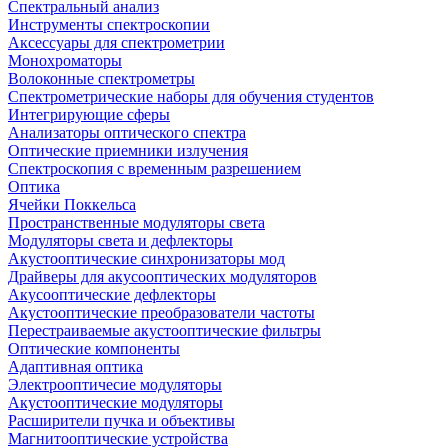
Спектральный анализ
Инструменты спектроскопии
Аксессуары для спектрометрии
Монохроматоры
Волоконные спектрометры
Спектрометрические наборы для обучения студентов
Интегрирующие сферы
Анализаторы оптического спектра
Оптические приемники излучения
Спектроскопия с временным разрешением
Оптика
Ячейки Поккельса
Пространственные модуляторы света
Модуляторы света и дефлекторы
Акустооптические синхронизаторы мод
Драйверы для акусооптических модуляторов
Акусооптические дефлекторы
Акустооптические преобразователи частоты
Перестраиваемые акустооптические фильтры
Оптические компоненты
Адаптивная оптика
Электрооптичесие модуляторы
Акустооптические модуляторы
Расширители пучка и объективы
Магнитооптические устройства