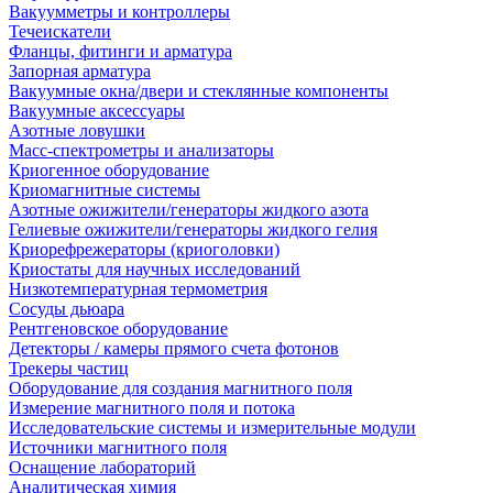
Вакуумметры и контроллеры
Течеискатели
Фланцы, фитинги и арматура
Запорная арматура
Вакуумные окна/двери и стеклянные компоненты
Вакуумные аксессуары
Азотные ловушки
Масс-спектрометры и анализаторы
Криогенное оборудование
Криомагнитные системы
Азотные ожижители/генераторы жидкого азота
Гелиевые ожижители/генераторы жидкого гелия
Криорефрежераторы (криоголовки)
Криостаты для научных исследований
Низкотемпературная термометрия
Сосуды дьюара
Рентгеновское оборудование
Детекторы / камеры прямого счета фотонов
Трекеры частиц
Оборудование для создания магнитного поля
Измерение магнитного поля и потока
Исследовательские системы и измерительные модули
Источники магнитного поля
Оснащение лабораторий
Аналитическая химия