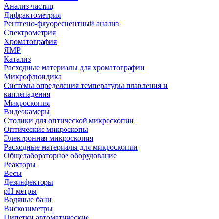
Анализ частиц
Дифрактометрия
Рентгено-флуоресцентный анализ
Спектрометрия
Хроматография
ЯМР
Катализ
Расходные материалы для хроматографии
Микрофлюидика
Системы определения температуры плавления и
каплепадения
Микроскопия
Видеокамеры
Столики для оптической микроскопии
Оптические микроскопы
Электронная микроскопия
Расходные материалы для микроскопии
Общелабораторное оборудование
Реакторы
Весы
Дезинфекторы
рН метры
Водяные бани
Вискозиметры
Пипетки автоматические