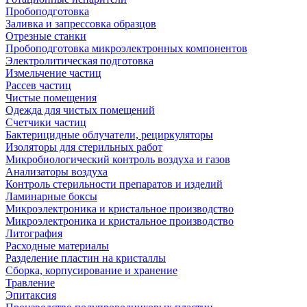
Пробоподготовка
Заливка и запрессовка образцов
Отрезные станки
Пробоподготовка микроэлектронных компонентов
Электролитическая подготовка
Измельчение частиц
Рассев частиц
Чистые помещения
Одежда для чистых помещений
Счетчики частиц
Бактерицидные облучатели, рециркуляторы
Изоляторы для стерильных работ
Микробиологический контроль воздуха и газов
Анализаторы воздуха
Контроль стерильности препаратов и изделий
Ламинарные боксы
Микроэлектроника и кристальное производство
Микроэлектроника и кристальное производство
Литография
Расходные материалы
Разделение пластин на кристаллы
Сборка, корпусирование и хранение
Травление
Эпитаксия