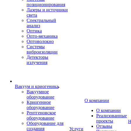
позиционирования
Лазеры и источники
света
Спектральный
анализ
Оптика
Опто-механика
Оптоволокно
Системы
виброизоляции
Детекторы
излучения
Вакуум и криогеника
Вакуумное
оборудование
О компании
Криогенное
оборудование
О компании
Рентгеновское
Реализованные
оборудование
проекты
Н
Оборудование для
Отзывы
создания
Услуги