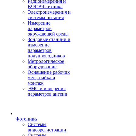
Радиоизмерения и
ВЧ/СВЧ-техника
Электроизмерения и
системы питания
Измерение
параметров
окружающей среды
Зондовые станции и
измерение
параметров
полупроводников
Метрологическое
оборудование
Оснащение рабочих
мест, пайка и
монтаж
ЭМС и измерения
параметров антенн
Фотоника
Cистемы
видеорегистрации
Системы