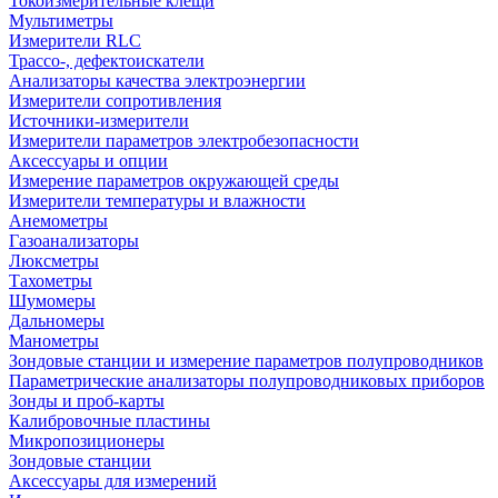
Токоизмерительные клещи
Мультиметры
Измерители RLC
Трассо-, дефектоискатели
Анализаторы качества электроэнергии
Измерители сопротивления
Источники-измерители
Измерители параметров электробезопасности
Аксессуары и опции
Измерение параметров окружающей среды
Измерители температуры и влажности
Анемометры
Газоанализаторы
Люксметры
Тахометры
Шумомеры
Дальномеры
Манометры
Зондовые станции и измерение параметров полупроводников
Параметрические анализаторы полупроводниковых приборов
Зонды и проб-карты
Калибровочные пластины
Микропозиционеры
Зондовые станции
Аксессуары для измерений