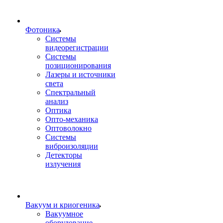
Фотоника
Cистемы
видеорегистрации
Системы
позиционирования
Лазеры и источники
света
Спектральный
анализ
Оптика
Опто-механика
Оптоволокно
Системы
виброизоляции
Детекторы
излучения
Вакуум и криогеника
Вакуумное
оборудование