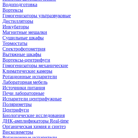
Водоподготовка
Вортексы
Гомогенизаторы ультразвуковые
Дистилляторы
Инкубаторы
Магнитные мешалки
Сушильные шкафы
Термостаты
Спектрофотометрия
Вытяжные шкафы
Вортексы-центрифуги
Гомогенизаторы механические
Климатические камеры
Ротационные испарители
Лабораторная мебель
Источники питания
Печи лабораторные
Испарители центрифужные
Поляриметры
Центрифуги
Биологические исследования
ДНК-амплификаторы Real-time
Органическая химия и синтез
Вискозиметры
Ротационные испарители