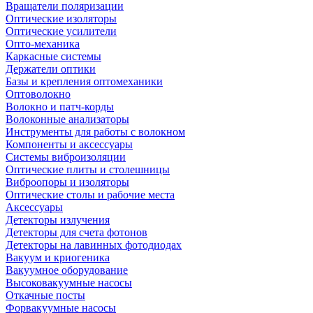
Вращатели поляризации
Оптические изоляторы
Оптические усилители
Опто-механика
Каркасные системы
Держатели оптики
Базы и крепления оптомеханики
Оптоволокно
Волокно и патч-корды
Волоконные анализаторы
Инструменты для работы с волокном
Компоненты и аксессуары
Системы виброизоляции
Оптические плиты и столешницы
Виброопоры и изоляторы
Оптические столы и рабочие места
Аксессуары
Детекторы излучения
Детекторы для счета фотонов
Детекторы на лавинных фотодиодах
Вакуум и криогеника
Вакуумное оборудование
Высоковакуумные насосы
Откачные посты
Форвакуумные насосы