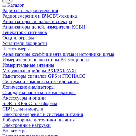
Каталог
Радио и электроизмерения
Радиоизмерения и ВЧ/СВЧ-техника
Анализаторы сигналов и спектра
Анализаторы цепей, измерители КСВН
Генераторы сигналов
Осциллографы
Усилители мощности
Частотомеры
Анализаторы коэффициента шума и источники шума
Измерители и анализаторы ВЧ мощности
Измерительные антенны
Модульные приборы PXI/PXIe/AXI
Имитаторы сигналов GPS и ГЛОНАСС
Системы и комплексы тестирования
Логические анализаторы
Стандарты частоты и компараторы
Аксессуары и опции
SDR и RFSoC‑платформы
СВЧ узлы и модули
Электроизмерения и системы питания
Лабораторные источники питания
Электронные нагрузки
Вольтметры