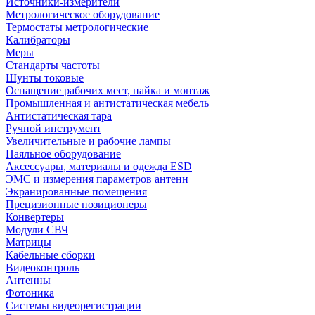
Источники-измерители
Метрологическое оборудование
Термостаты метрологические
Калибраторы
Меры
Стандарты частоты
Шунты токовые
Оснащение рабочих мест, пайка и монтаж
Промышленная и антистатическая мебель
Антистатическая тара
Ручной инструмент
Увеличительные и рабочие лампы
Паяльное оборудование
Аксессуары, материалы и одежда ESD
ЭМС и измерения параметров антенн
Экранированные помещения
Прецизионные позиционеры
Конвертеры
Модули СВЧ
Матрицы
Кабельные сборки
Видеоконтроль
Антенны
Фотоника
Cистемы видеорегистрации