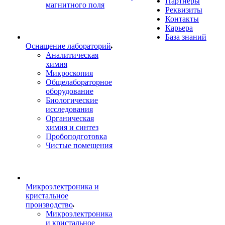
Партнеры
магнитного поля
Реквизиты
Контакты
Карьера
База знаний
Оснащение лабораторий
Аналитическая
химия
Микроскопия
Общелабораторное
оборудование
Биологические
исследования
Органическая
химия и синтез
Пробоподготовка
Чистые помещения
Микроэлектроника и
кристальное
производство
Микроэлектроника
и кристальное