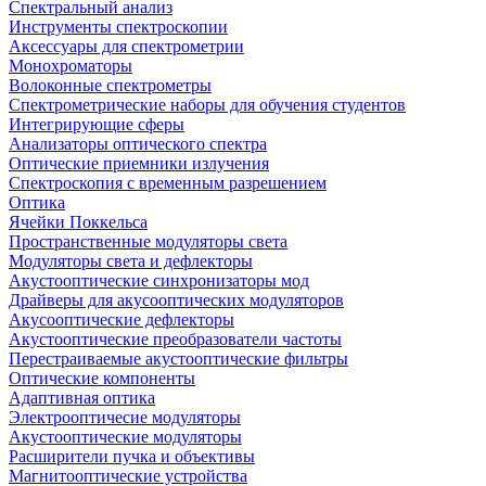
Спектральный анализ
Инструменты спектроскопии
Аксессуары для спектрометрии
Монохроматоры
Волоконные спектрометры
Спектрометрические наборы для обучения студентов
Интегрирующие сферы
Анализаторы оптического спектра
Оптические приемники излучения
Спектроскопия с временным разрешением
Оптика
Ячейки Поккельса
Пространственные модуляторы света
Модуляторы света и дефлекторы
Акустооптические синхронизаторы мод
Драйверы для акусооптических модуляторов
Акусооптические дефлекторы
Акустооптические преобразователи частоты
Перестраиваемые акустооптические фильтры
Оптические компоненты
Адаптивная оптика
Электрооптичесие модуляторы
Акустооптические модуляторы
Расширители пучка и объективы
Магнитооптические устройства