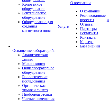
О компании
Криогенное
оборудование
О компании
Рентгеновское
Реализованные
оборудование
проекты
Н
Оборудование для
Отзывы
создания
Услуги
Партнеры
магнитного поля
Реквизиты
Контакты
Карьера
База знаний
Оснащение лабораторий
Аналитическая
химия
Микроскопия
Общелабораторное
оборудование
Биологические
исследования
Органическая
химия и синтез
Пробоподготовка
Чистые помещения