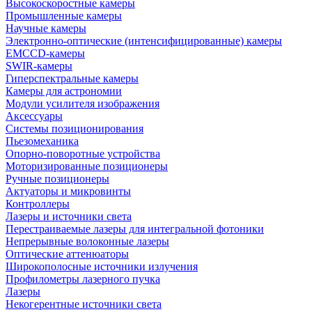
Высокоскоростные камеры
Промышленные камеры
Научные камеры
Электронно-оптические (интенсифицированные) камеры
EMCCD-камеры
SWIR-камеры
Гиперспектральные камеры
Камеры для астрономии
Модули усилителя изображения
Аксессуары
Системы позиционирования
Пьезомеханика
Опорно-поворотные устройства
Моторизированные позиционеры
Ручные позиционеры
Актуаторы и микровинты
Контроллеры
Лазеры и источники света
Перестраиваемые лазеры для интегральной фотоники
Непрерывные волоконные лазеры
Оптические аттенюаторы
Широкополосные источники излучения
Профилометры лазерного пучка
Лазеры
Некогерентные источники света