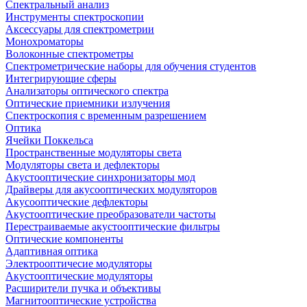
Спектральный анализ
Инструменты спектроскопии
Аксессуары для спектрометрии
Монохроматоры
Волоконные спектрометры
Спектрометрические наборы для обучения студентов
Интегрирующие сферы
Анализаторы оптического спектра
Оптические приемники излучения
Спектроскопия с временным разрешением
Оптика
Ячейки Поккельса
Пространственные модуляторы света
Модуляторы света и дефлекторы
Акустооптические синхронизаторы мод
Драйверы для акусооптических модуляторов
Акусооптические дефлекторы
Акустооптические преобразователи частоты
Перестраиваемые акустооптические фильтры
Оптические компоненты
Адаптивная оптика
Электрооптичесие модуляторы
Акустооптические модуляторы
Расширители пучка и объективы
Магнитооптические устройства