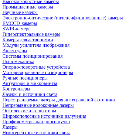
Высокоскоростные камеры
Промышленные камеры
Научные камеры
Электронно-оптические (интенсифицированные) камеры
EMCCD-камеры
SWIR-камеры
Гиперспектральные камеры
Камеры для астрономии
Модули усилителя изображения
Аксессуары
Системы позиционирования
Пьезомеханика
Опорно-поворотные устройства
Моторизированные позиционеры
Ручные позиционеры
Актуаторы и микровинты
Контроллеры
Лазеры и источники света
Перестраиваемые лазеры для интегральной фотоники
Непрерывные волоконные лазеры
Оптические аттенюаторы
Широкополосные источники излучения
Профилометры лазерного пучка
Лазеры
Некогерентные источники света