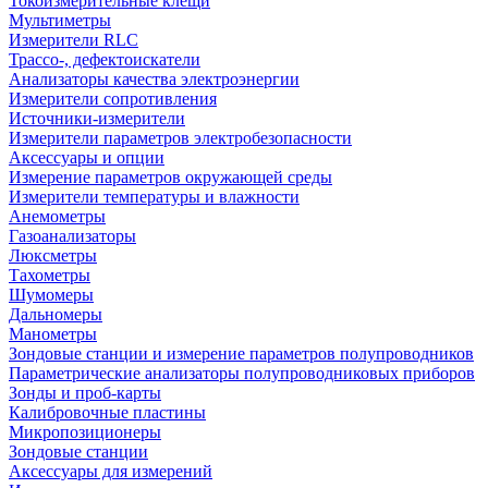
Токоизмерительные клещи
Мультиметры
Измерители RLC
Трассо-, дефектоискатели
Анализаторы качества электроэнергии
Измерители сопротивления
Источники-измерители
Измерители параметров электробезопасности
Аксессуары и опции
Измерение параметров окружающей среды
Измерители температуры и влажности
Анемометры
Газоанализаторы
Люксметры
Тахометры
Шумомеры
Дальномеры
Манометры
Зондовые станции и измерение параметров полупроводников
Параметрические анализаторы полупроводниковых приборов
Зонды и проб-карты
Калибровочные пластины
Микропозиционеры
Зондовые станции
Аксессуары для измерений