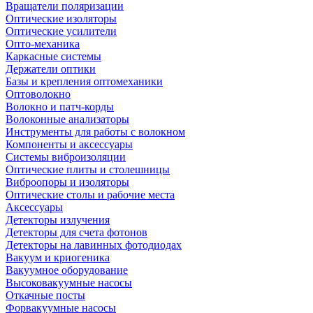
Вращатели поляризации
Оптические изоляторы
Оптические усилители
Опто-механика
Каркасные системы
Держатели оптики
Базы и крепления оптомеханики
Оптоволокно
Волокно и патч-корды
Волоконные анализаторы
Инструменты для работы с волокном
Компоненты и аксессуары
Системы виброизоляции
Оптические плиты и столешницы
Виброопоры и изоляторы
Оптические столы и рабочие места
Аксессуары
Детекторы излучения
Детекторы для счета фотонов
Детекторы на лавинных фотодиодах
Вакуум и криогеника
Вакуумное оборудование
Высоковакуумные насосы
Откачные посты
Форвакуумные насосы