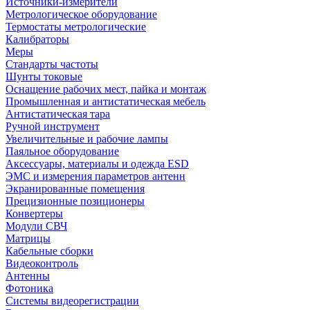
Источники-измерители
Метрологическое оборудование
Термостаты метрологические
Калибраторы
Меры
Стандарты частоты
Шунты токовые
Оснащение рабочих мест, пайка и монтаж
Промышленная и антистатическая мебель
Антистатическая тара
Ручной инструмент
Увеличительные и рабочие лампы
Паяльное оборудование
Аксессуары, материалы и одежда ESD
ЭМС и измерения параметров антенн
Экранированные помещения
Прецизионные позиционеры
Конвертеры
Модули СВЧ
Матрицы
Кабельные сборки
Видеоконтроль
Антенны
Фотоника
Cистемы видеорегистрации