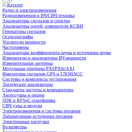
Каталог
Радио и электроизмерения
Радиоизмерения и ВЧ/СВЧ-техника
Анализаторы сигналов и спектра
Анализаторы цепей, измерители КСВН
Генераторы сигналов
Осциллографы
Усилители мощности
Частотомеры
Анализаторы коэффициента шума и источники шума
Измерители и анализаторы ВЧ мощности
Измерительные антенны
Модульные приборы PXI/PXIe/AXI
Имитаторы сигналов GPS и ГЛОНАСС
Системы и комплексы тестирования
Логические анализаторы
Стандарты частоты и компараторы
Аксессуары и опции
SDR и RFSoC‑платформы
СВЧ узлы и модули
Электроизмерения и системы питания
Лабораторные источники питания
Электронные нагрузки
Вольтметры