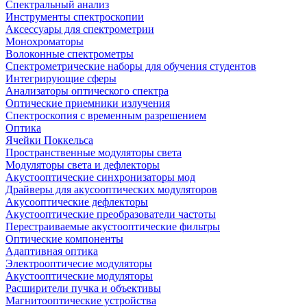
Спектральный анализ
Инструменты спектроскопии
Аксессуары для спектрометрии
Монохроматоры
Волоконные спектрометры
Спектрометрические наборы для обучения студентов
Интегрирующие сферы
Анализаторы оптического спектра
Оптические приемники излучения
Спектроскопия с временным разрешением
Оптика
Ячейки Поккельса
Пространственные модуляторы света
Модуляторы света и дефлекторы
Акустооптические синхронизаторы мод
Драйверы для акусооптических модуляторов
Акусооптические дефлекторы
Акустооптические преобразователи частоты
Перестраиваемые акустооптические фильтры
Оптические компоненты
Адаптивная оптика
Электрооптичесие модуляторы
Акустооптические модуляторы
Расширители пучка и объективы
Магнитооптические устройства