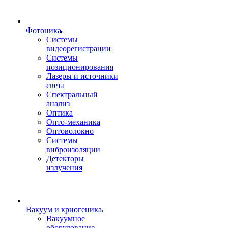
Фотоника
Cистемы
видеорегистрации
Системы
позиционирования
Лазеры и источники
света
Спектральный
анализ
Оптика
Опто-механика
Оптоволокно
Системы
виброизоляции
Детекторы
излучения
Вакуум и криогеника
Вакуумное
оборудование