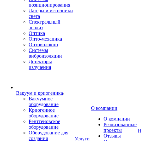
позиционирования
Лазеры и источники
света
Спектральный
анализ
Оптика
Опто-механика
Оптоволокно
Системы
виброизоляции
Детекторы
излучения
Вакуум и криогеника
Вакуумное
оборудование
О компании
Криогенное
оборудование
О компании
Рентгеновское
Реализованные
оборудование
проекты
Н
Оборудование для
Отзывы
создания
Услуги