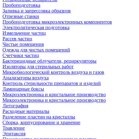
Пробоподготовка
Заливка и запрессовка образцов
Отрезные станки
Пробоподготовка микроэлектронных компонентов
Электролитическая подготовка
Измельчение частиц
Рассев частиц
Чистые помещения
Одежда для чистых помещений
Счетчики частиц
Бактерицидные облучатели, рециркуляторы
Изоляторы для стерильных работ
Микробиологический контроль воздуха и газов
Анализаторы воздуха
Контроль стерильности препаратов и изделий
Ламинарные боксы
Микроэлектроника и кристальное производство
Микроэлектроника и кристальное производство
Литография
Расходные материалы
Разделение пластин на кристаллы
Сборка, корпусирование и хранение
Травление
Эпитаксия