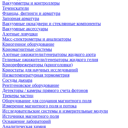
Вакуумметры и контроллеры
Течеискатели
Фланцы, фитинги и арматура
Запорная арматура
Вакуумные окна/двери и стеклянные компоненты
Вакуумные аксессуары
Азотные ловушки
Масс-спектрометры и анализаторы
Криогенное оборудование
Криомагнитные системы
Азотные ожижители/генераторы жидкого азота
Гелиевые ожижители/генераторы жидкого гелия
Криорефрежераторы (криоголовки)
Криостаты для научных исследований
Низкотемпературная термометрия
Сосуды дьюара
Рентгеновское оборудование
Детекторы / камеры прямого счета фотонов
Трекеры частиц
Оборудование для создания магнитного поля
Измерение магнитного поля и потока
Исследовательские системы и измерительные модули
Источники магнитного поля
Оснащение лабораторий
Аналитическая химия