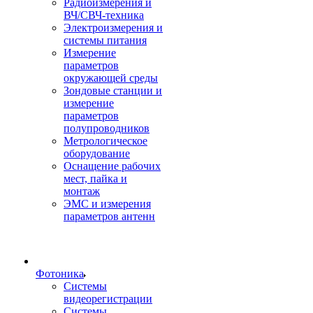
Радиоизмерения и
ВЧ/СВЧ-техника
Электроизмерения и
системы питания
Измерение
параметров
окружающей среды
Зондовые станции и
измерение
параметров
полупроводников
Метрологическое
оборудование
Оснащение рабочих
мест, пайка и
монтаж
ЭМС и измерения
параметров антенн
Фотоника
Cистемы
видеорегистрации
Системы