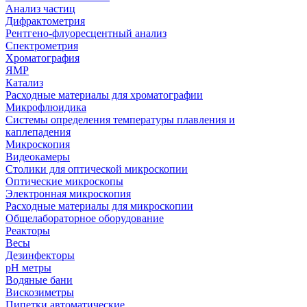
Анализ частиц
Дифрактометрия
Рентгено-флуоресцентный анализ
Спектрометрия
Хроматография
ЯМР
Катализ
Расходные материалы для хроматографии
Микрофлюидика
Системы определения температуры плавления и
каплепадения
Микроскопия
Видеокамеры
Столики для оптической микроскопии
Оптические микроскопы
Электронная микроскопия
Расходные материалы для микроскопии
Общелабораторное оборудование
Реакторы
Весы
Дезинфекторы
рН метры
Водяные бани
Вискозиметры
Пипетки автоматические