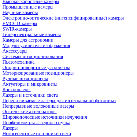
Высокоскоростные камеры
Промышленные камеры
Научные камеры
Электронно-оптические (интенсифицированные) камеры
EMCCD-камеры
SWIR-камеры
Гиперспектральные камеры
Камеры для астрономии
Модули усилителя изображения
Аксессуары
Системы позиционирования
Пьезомеханика
Опорно-поворотные устройства
Моторизированные позиционеры
Ручные позиционеры
Актуаторы и микровинты
Контроллеры
Лазеры и источники света
Перестраиваемые лазеры для интегральной фотоники
Непрерывные волоконные лазеры
Оптические аттенюаторы
Широкополосные источники излучения
Профилометры лазерного пучка
Лазеры
Некогерентные источники света