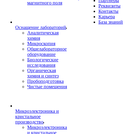
Партнеры
магнитного поля
Реквизиты
Контакты
Карьера
База знаний
Оснащение лабораторий
Аналитическая
химия
Микроскопия
Общелабораторное
оборудование
Биологические
исследования
Органическая
химия и синтез
Пробоподготовка
Чистые помещения
Микроэлектроника и
кристальное
производство
Микроэлектроника
и кристальное