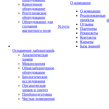
О компании
Криогенное
оборудование
О компании
Рентгеновское
Реализованные
оборудование
проекты
Н
Оборудование для
Отзывы
создания
Услуги
Партнеры
магнитного поля
Реквизиты
Контакты
Карьера
База знаний
Оснащение лабораторий
Аналитическая
химия
Микроскопия
Общелабораторное
оборудование
Биологические
исследования
Органическая
химия и синтез
Пробоподготовка
Чистые помещения