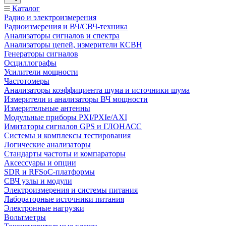
Каталог
Радио и электроизмерения
Радиоизмерения и ВЧ/СВЧ-техника
Анализаторы сигналов и спектра
Анализаторы цепей, измерители КСВН
Генераторы сигналов
Осциллографы
Усилители мощности
Частотомеры
Анализаторы коэффициента шума и источники шума
Измерители и анализаторы ВЧ мощности
Измерительные антенны
Модульные приборы PXI/PXIe/AXI
Имитаторы сигналов GPS и ГЛОНАСС
Системы и комплексы тестирования
Логические анализаторы
Стандарты частоты и компараторы
Аксессуары и опции
SDR и RFSoC‑платформы
СВЧ узлы и модули
Электроизмерения и системы питания
Лабораторные источники питания
Электронные нагрузки
Вольтметры