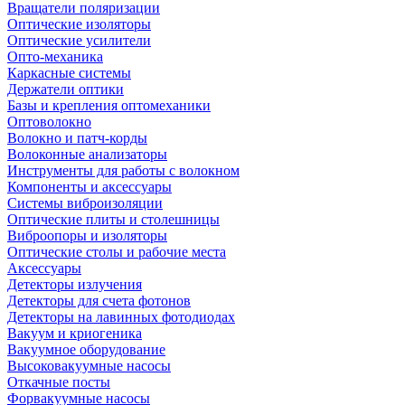
Вращатели поляризации
Оптические изоляторы
Оптические усилители
Опто-механика
Каркасные системы
Держатели оптики
Базы и крепления оптомеханики
Оптоволокно
Волокно и патч-корды
Волоконные анализаторы
Инструменты для работы с волокном
Компоненты и аксессуары
Системы виброизоляции
Оптические плиты и столешницы
Виброопоры и изоляторы
Оптические столы и рабочие места
Аксессуары
Детекторы излучения
Детекторы для счета фотонов
Детекторы на лавинных фотодиодах
Вакуум и криогеника
Вакуумное оборудование
Высоковакуумные насосы
Откачные посты
Форвакуумные насосы