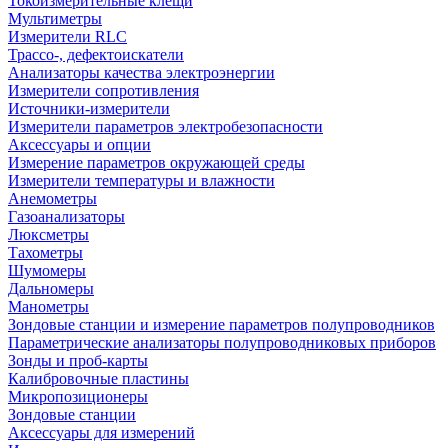
Токоизмерительные клещи
Мультиметры
Измерители RLC
Трассо-, дефектоискатели
Анализаторы качества электроэнергии
Измерители сопротивления
Источники-измерители
Измерители параметров электробезопасности
Аксессуары и опции
Измерение параметров окружающей среды
Измерители температуры и влажности
Анемометры
Газоанализаторы
Люксметры
Тахометры
Шумомеры
Дальномеры
Манометры
Зондовые станции и измерение параметров полупроводников
Параметрические анализаторы полупроводниковых приборов
Зонды и проб-карты
Калибровочные пластины
Микропозиционеры
Зондовые станции
Аксессуары для измерений