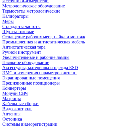
Источники-измерители
Метрологическое оборудование
Термостаты метрологические
Калибраторы
Меры
Стандарты частоты
Шунты токовые
Оснащение рабочих мест, пайка и монтаж
Промышленная и антистатическая мебель
Антистатическая тара
Ручной инструмент
Увеличительные и рабочие лампы
Паяльное оборудование
Аксессуары, материалы и одежда ESD
ЭМС и измерения параметров антенн
Экранированные помещения
Прецизионные позиционеры
Конвертеры
Модули СВЧ
Матрицы
Кабельные сборки
Видеоконтроль
Антенны
Фотоника
Cистемы видеорегистрации