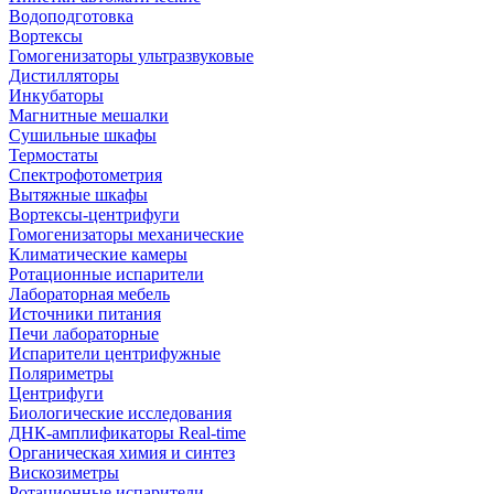
Водоподготовка
Вортексы
Гомогенизаторы ультразвуковые
Дистилляторы
Инкубаторы
Магнитные мешалки
Сушильные шкафы
Термостаты
Спектрофотометрия
Вытяжные шкафы
Вортексы-центрифуги
Гомогенизаторы механические
Климатические камеры
Ротационные испарители
Лабораторная мебель
Источники питания
Печи лабораторные
Испарители центрифужные
Поляриметры
Центрифуги
Биологические исследования
ДНК-амплификаторы Real-time
Органическая химия и синтез
Вискозиметры
Ротационные испарители