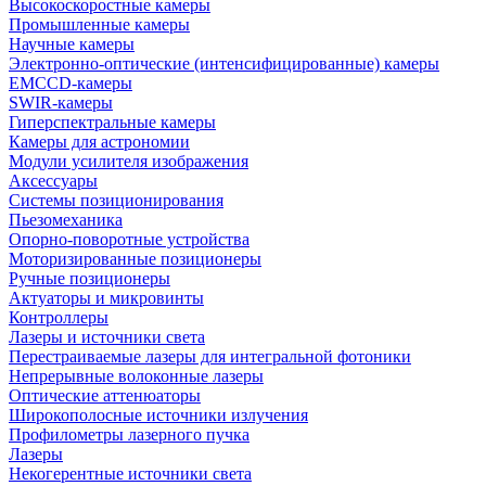
Высокоскоростные камеры
Промышленные камеры
Научные камеры
Электронно-оптические (интенсифицированные) камеры
EMCCD-камеры
SWIR-камеры
Гиперспектральные камеры
Камеры для астрономии
Модули усилителя изображения
Аксессуары
Системы позиционирования
Пьезомеханика
Опорно-поворотные устройства
Моторизированные позиционеры
Ручные позиционеры
Актуаторы и микровинты
Контроллеры
Лазеры и источники света
Перестраиваемые лазеры для интегральной фотоники
Непрерывные волоконные лазеры
Оптические аттенюаторы
Широкополосные источники излучения
Профилометры лазерного пучка
Лазеры
Некогерентные источники света