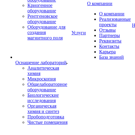
О компании
Криогенное
оборудование
О компании
Рентгеновское
Реализованные
оборудование
проекты
Н
Оборудование для
Отзывы
создания
Услуги
Партнеры
магнитного поля
Реквизиты
Контакты
Карьера
База знаний
Оснащение лабораторий
Аналитическая
химия
Микроскопия
Общелабораторное
оборудование
Биологические
исследования
Органическая
химия и синтез
Пробоподготовка
Чистые помещения