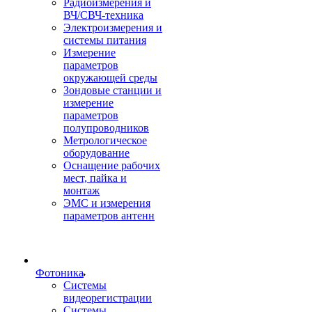
Радиоизмерения и
ВЧ/СВЧ-техника
Электроизмерения и
системы питания
Измерение
параметров
окружающей среды
Зондовые станции и
измерение
параметров
полупроводников
Метрологическое
оборудование
Оснащение рабочих
мест, пайка и
монтаж
ЭМС и измерения
параметров антенн
Фотоника
Cистемы
видеорегистрации
Системы