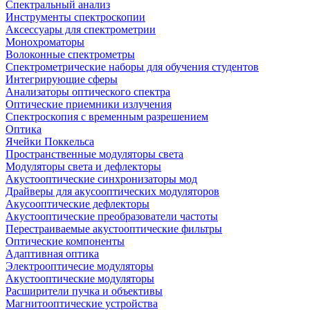
Спектральный анализ
Инструменты спектроскопии
Аксессуары для спектрометрии
Монохроматоры
Волоконные спектрометры
Спектрометрические наборы для обучения студентов
Интегрирующие сферы
Анализаторы оптического спектра
Оптические приемники излучения
Спектроскопия с временным разрешением
Оптика
Ячейки Поккельса
Пространственные модуляторы света
Модуляторы света и дефлекторы
Акустооптические синхронизаторы мод
Драйверы для акусооптических модуляторов
Акусооптические дефлекторы
Акустооптические преобразователи частоты
Перестраиваемые акустооптические фильтры
Оптические компоненты
Адаптивная оптика
Электрооптичесие модуляторы
Акустооптические модуляторы
Расширители пучка и объективы
Магнитооптические устройства