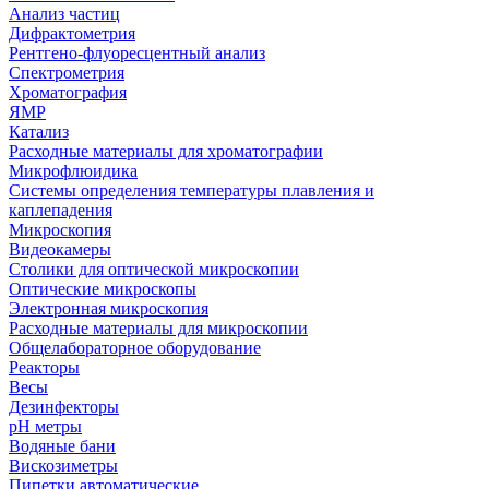
Анализ частиц
Дифрактометрия
Рентгено-флуоресцентный анализ
Спектрометрия
Хроматография
ЯМР
Катализ
Расходные материалы для хроматографии
Микрофлюидика
Системы определения температуры плавления и
каплепадения
Микроскопия
Видеокамеры
Столики для оптической микроскопии
Оптические микроскопы
Электронная микроскопия
Расходные материалы для микроскопии
Общелабораторное оборудование
Реакторы
Весы
Дезинфекторы
рН метры
Водяные бани
Вискозиметры
Пипетки автоматические