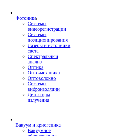
Фотоника
Cистемы
видеорегистрации
Системы
позиционирования
Лазеры и источники
света
Спектральный
анализ
Оптика
Опто-механика
Оптоволокно
Системы
виброизоляции
Детекторы
излучения
Вакуум и криогеника
Вакуумное
оборудование