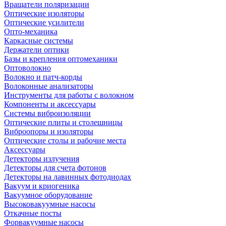
Вращатели поляризации
Оптические изоляторы
Оптические усилители
Опто-механика
Каркасные системы
Держатели оптики
Базы и крепления оптомеханики
Оптоволокно
Волокно и патч-корды
Волоконные анализаторы
Инструменты для работы с волокном
Компоненты и аксессуары
Системы виброизоляции
Оптические плиты и столешницы
Виброопоры и изоляторы
Оптические столы и рабочие места
Аксессуары
Детекторы излучения
Детекторы для счета фотонов
Детекторы на лавинных фотодиодах
Вакуум и криогеника
Вакуумное оборудование
Высоковакуумные насосы
Откачные посты
Форвакуумные насосы