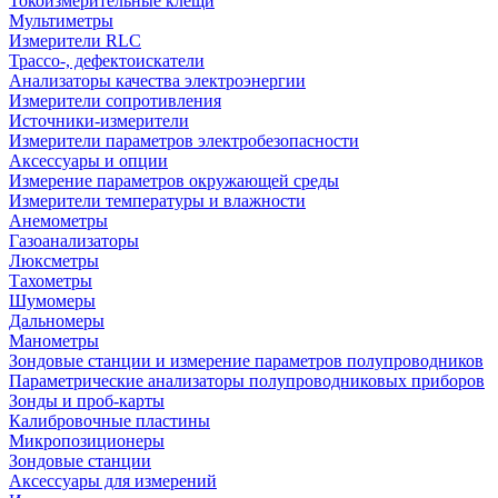
Токоизмерительные клещи
Мультиметры
Измерители RLC
Трассо-, дефектоискатели
Анализаторы качества электроэнергии
Измерители сопротивления
Источники-измерители
Измерители параметров электробезопасности
Аксессуары и опции
Измерение параметров окружающей среды
Измерители температуры и влажности
Анемометры
Газоанализаторы
Люксметры
Тахометры
Шумомеры
Дальномеры
Манометры
Зондовые станции и измерение параметров полупроводников
Параметрические анализаторы полупроводниковых приборов
Зонды и проб-карты
Калибровочные пластины
Микропозиционеры
Зондовые станции
Аксессуары для измерений