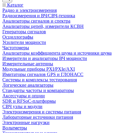
Каталог
Радио и электроизмерения
Радиоизмерения и ВЧ/СВЧ-техника
Анализаторы сигналов и спектра
Анализаторы цепей, измерители КСВН
Генераторы сигналов
Осциллографы
Усилители мощности
Частотомеры
Анализаторы коэффициента шума и источники шума
Измерители и анализаторы ВЧ мощности
Измерительные антенны
Модульные приборы PXI/PXIe/AXI
Имитаторы сигналов GPS и ГЛОНАСС
Системы и комплексы тестирования
Логические анализаторы
Стандарты частоты и компараторы
Аксессуары и опции
SDR и RFSoC‑платформы
СВЧ узлы и модули
Электроизмерения и системы питания
Лабораторные источники питания
Электронные нагрузки
Вольтметры