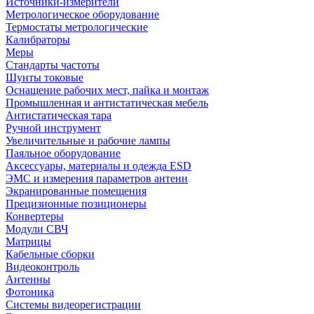
Источники-измерители
Метрологическое оборудование
Термостаты метрологические
Калибраторы
Меры
Стандарты частоты
Шунты токовые
Оснащение рабочих мест, пайка и монтаж
Промышленная и антистатическая мебель
Антистатическая тара
Ручной инструмент
Увеличительные и рабочие лампы
Паяльное оборудование
Аксессуары, материалы и одежда ESD
ЭМС и измерения параметров антенн
Экранированные помещения
Прецизионные позиционеры
Конвертеры
Модули СВЧ
Матрицы
Кабельные сборки
Видеоконтроль
Антенны
Фотоника
Cистемы видеорегистрации