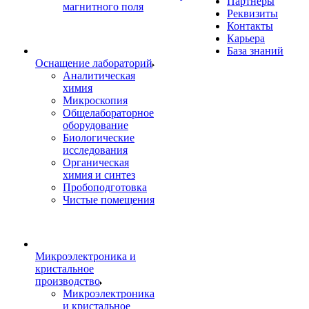
Партнеры
магнитного поля
Реквизиты
Контакты
Карьера
База знаний
Оснащение лабораторий
Аналитическая
химия
Микроскопия
Общелабораторное
оборудование
Биологические
исследования
Органическая
химия и синтез
Пробоподготовка
Чистые помещения
Микроэлектроника и
кристальное
производство
Микроэлектроника
и кристальное