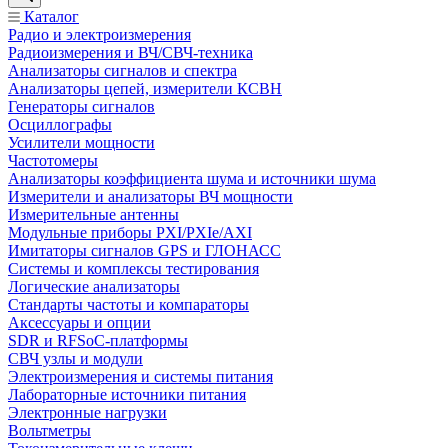
Каталог
Радио и электроизмерения
Радиоизмерения и ВЧ/СВЧ-техника
Анализаторы сигналов и спектра
Анализаторы цепей, измерители КСВН
Генераторы сигналов
Осциллографы
Усилители мощности
Частотомеры
Анализаторы коэффициента шума и источники шума
Измерители и анализаторы ВЧ мощности
Измерительные антенны
Модульные приборы PXI/PXIe/AXI
Имитаторы сигналов GPS и ГЛОНАСС
Системы и комплексы тестирования
Логические анализаторы
Стандарты частоты и компараторы
Аксессуары и опции
SDR и RFSoC‑платформы
СВЧ узлы и модули
Электроизмерения и системы питания
Лабораторные источники питания
Электронные нагрузки
Вольтметры