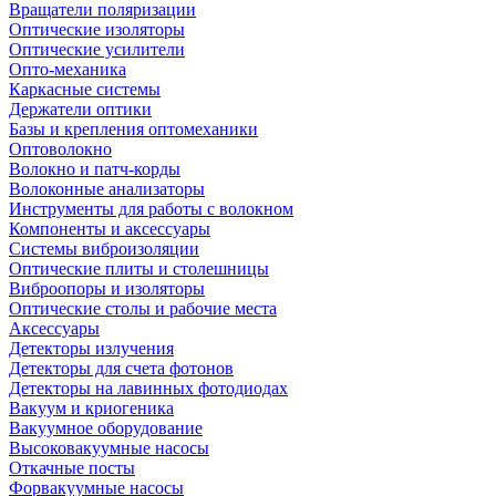
Вращатели поляризации
Оптические изоляторы
Оптические усилители
Опто-механика
Каркасные системы
Держатели оптики
Базы и крепления оптомеханики
Оптоволокно
Волокно и патч-корды
Волоконные анализаторы
Инструменты для работы с волокном
Компоненты и аксессуары
Системы виброизоляции
Оптические плиты и столешницы
Виброопоры и изоляторы
Оптические столы и рабочие места
Аксессуары
Детекторы излучения
Детекторы для счета фотонов
Детекторы на лавинных фотодиодах
Вакуум и криогеника
Вакуумное оборудование
Высоковакуумные насосы
Откачные посты
Форвакуумные насосы