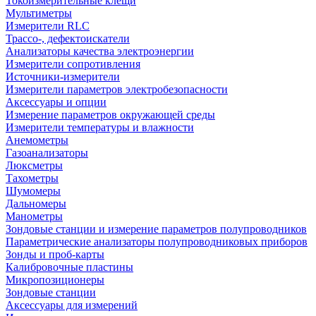
Токоизмерительные клещи
Мультиметры
Измерители RLC
Трассо-, дефектоискатели
Анализаторы качества электроэнергии
Измерители сопротивления
Источники-измерители
Измерители параметров электробезопасности
Аксессуары и опции
Измерение параметров окружающей среды
Измерители температуры и влажности
Анемометры
Газоанализаторы
Люксметры
Тахометры
Шумомеры
Дальномеры
Манометры
Зондовые станции и измерение параметров полупроводников
Параметрические анализаторы полупроводниковых приборов
Зонды и проб-карты
Калибровочные пластины
Микропозиционеры
Зондовые станции
Аксессуары для измерений