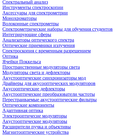
Спектральный анализ
Инструменты спектроскопии
Аксессуары для спектрометрии
Монохроматоры
Волоконные спектрометры
Спектрометрические наборы для обучения студентов
Интегрирующие сферы
Анализаторы оптического спектра
Оптические приемники излучения
Спектроскопия с временным разрешением
Оптика
Ячейки Поккельса
Пространственные модуляторы света
Модуляторы света и дефлекторы
Акустооптические синхронизаторы мод
Драйверы для акусооптических модуляторов
Акусооптические дефлекторы
Акустооптические преобразователи частоты
Перестраиваемые акустооптические фильтры
Оптические компоненты
Адаптивная оптика
Электрооптичесие модуляторы
Акустооптические модуляторы
Расширители пучка и объективы
Магнитооптические устройства