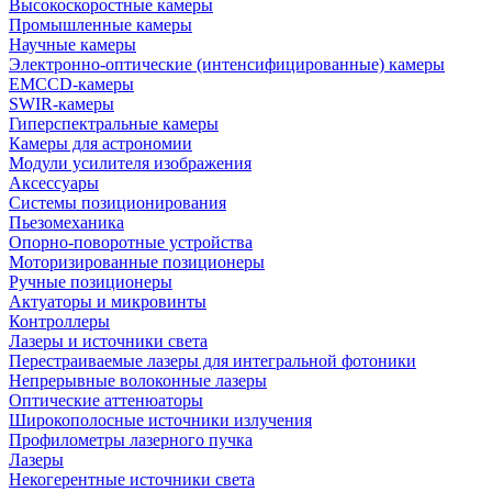
Высокоскоростные камеры
Промышленные камеры
Научные камеры
Электронно-оптические (интенсифицированные) камеры
EMCCD-камеры
SWIR-камеры
Гиперспектральные камеры
Камеры для астрономии
Модули усилителя изображения
Аксессуары
Системы позиционирования
Пьезомеханика
Опорно-поворотные устройства
Моторизированные позиционеры
Ручные позиционеры
Актуаторы и микровинты
Контроллеры
Лазеры и источники света
Перестраиваемые лазеры для интегральной фотоники
Непрерывные волоконные лазеры
Оптические аттенюаторы
Широкополосные источники излучения
Профилометры лазерного пучка
Лазеры
Некогерентные источники света