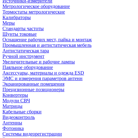
Источники-измерители
Метрологическое оборудование
Термостаты метрологические
Калибраторы
Меры
Стандарты частоты
Шунты токовые
Оснащение рабочих мест, пайка и монтаж
Промышленная и антистатическая мебель
Антистатическая тара
Ручной инструмент
Увеличительные и рабочие лампы
Паяльное оборудование
Аксессуары, материалы и одежда ESD
ЭМС и измерения параметров антенн
Экранированные помещения
Прецизионные позиционеры
Конвертеры
Модули СВЧ
Матрицы
Кабельные сборки
Видеоконтроль
Антенны
Фотоника
Cистемы видеорегистрации