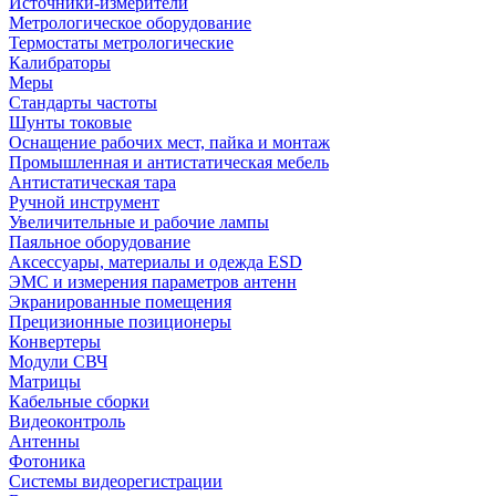
Источники-измерители
Метрологическое оборудование
Термостаты метрологические
Калибраторы
Меры
Стандарты частоты
Шунты токовые
Оснащение рабочих мест, пайка и монтаж
Промышленная и антистатическая мебель
Антистатическая тара
Ручной инструмент
Увеличительные и рабочие лампы
Паяльное оборудование
Аксессуары, материалы и одежда ESD
ЭМС и измерения параметров антенн
Экранированные помещения
Прецизионные позиционеры
Конвертеры
Модули СВЧ
Матрицы
Кабельные сборки
Видеоконтроль
Антенны
Фотоника
Cистемы видеорегистрации