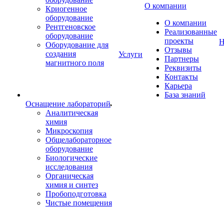
О компании
Криогенное
оборудование
О компании
Рентгеновское
Реализованные
оборудование
проекты
Н
Оборудование для
Отзывы
создания
Услуги
Партнеры
магнитного поля
Реквизиты
Контакты
Карьера
База знаний
Оснащение лабораторий
Аналитическая
химия
Микроскопия
Общелабораторное
оборудование
Биологические
исследования
Органическая
химия и синтез
Пробоподготовка
Чистые помещения