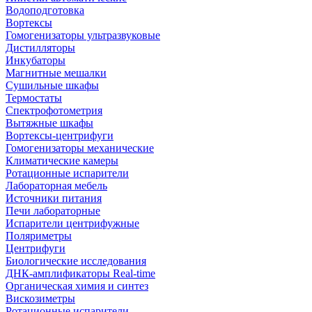
Водоподготовка
Вортексы
Гомогенизаторы ультразвуковые
Дистилляторы
Инкубаторы
Магнитные мешалки
Сушильные шкафы
Термостаты
Спектрофотометрия
Вытяжные шкафы
Вортексы-центрифуги
Гомогенизаторы механические
Климатические камеры
Ротационные испарители
Лабораторная мебель
Источники питания
Печи лабораторные
Испарители центрифужные
Поляриметры
Центрифуги
Биологические исследования
ДНК-амплификаторы Real-time
Органическая химия и синтез
Вискозиметры
Ротационные испарители