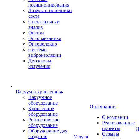
позиционирования
Лазеры и источники
света
Спектральный
анализ
Оптика
Опто-механика
Оптоволокно
Системы
виброизоляции
Детекторы
излучения
Вакуум и криогеника
Вакуумное
оборудование
О компании
Криогенное
оборудование
О компании
Рентгеновское
Реализованные
оборудование
проекты
Н
Оборудование для
Отзывы
создания
Услуги