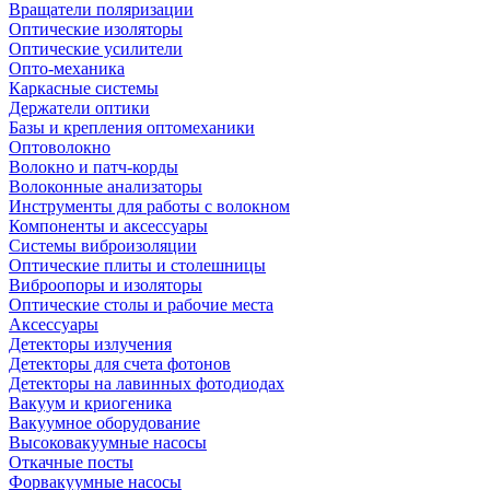
Вращатели поляризации
Оптические изоляторы
Оптические усилители
Опто-механика
Каркасные системы
Держатели оптики
Базы и крепления оптомеханики
Оптоволокно
Волокно и патч-корды
Волоконные анализаторы
Инструменты для работы с волокном
Компоненты и аксессуары
Системы виброизоляции
Оптические плиты и столешницы
Виброопоры и изоляторы
Оптические столы и рабочие места
Аксессуары
Детекторы излучения
Детекторы для счета фотонов
Детекторы на лавинных фотодиодах
Вакуум и криогеника
Вакуумное оборудование
Высоковакуумные насосы
Откачные посты
Форвакуумные насосы