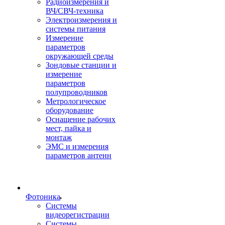
Радиоизмерения и
ВЧ/СВЧ-техника
Электроизмерения и
системы питания
Измерение
параметров
окружающей среды
Зондовые станции и
измерение
параметров
полупроводников
Метрологическое
оборудование
Оснащение рабочих
мест, пайка и
монтаж
ЭМС и измерения
параметров антенн
Фотоника
Cистемы
видеорегистрации
Системы