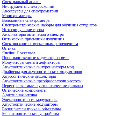
Спектральный анализ
Инструменты спектроскопии
Аксессуары для спектрометрии
Монохроматоры
Волоконные спектрометры
Спектрометрические наборы для обучения студентов
Интегрирующие сферы
Анализаторы оптического спектра
Оптические приемники излучения
Спектроскопия с временным разрешением
Оптика
Ячейки Поккельса
Пространственные модуляторы света
Модуляторы света и дефлекторы
Акустооптические синхронизаторы мод
Драйверы для акусооптических модуляторов
Акусооптические дефлекторы
Акустооптические преобразователи частоты
Перестраиваемые акустооптические фильтры
Оптические компоненты
Адаптивная оптика
Электрооптичесие модуляторы
Акустооптические модуляторы
Расширители пучка и объективы
Магнитооптические устройства