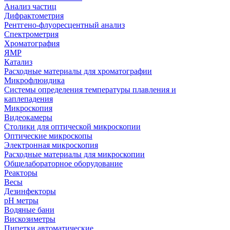
Анализ частиц
Дифрактометрия
Рентгено-флуоресцентный анализ
Спектрометрия
Хроматография
ЯМР
Катализ
Расходные материалы для хроматографии
Микрофлюидика
Системы определения температуры плавления и
каплепадения
Микроскопия
Видеокамеры
Столики для оптической микроскопии
Оптические микроскопы
Электронная микроскопия
Расходные материалы для микроскопии
Общелабораторное оборудование
Реакторы
Весы
Дезинфекторы
рН метры
Водяные бани
Вискозиметры
Пипетки автоматические