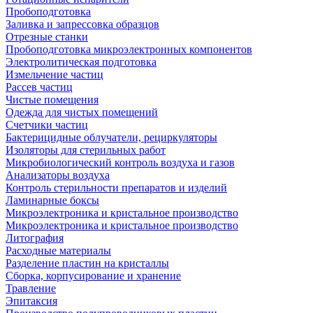
Пробоподготовка
Заливка и запрессовка образцов
Отрезные станки
Пробоподготовка микроэлектронных компонентов
Электролитическая подготовка
Измельчение частиц
Рассев частиц
Чистые помещения
Одежда для чистых помещений
Счетчики частиц
Бактерицидные облучатели, рециркуляторы
Изоляторы для стерильных работ
Микробиологический контроль воздуха и газов
Анализаторы воздуха
Контроль стерильности препаратов и изделий
Ламинарные боксы
Микроэлектроника и кристальное производство
Микроэлектроника и кристальное производство
Литография
Расходные материалы
Разделение пластин на кристаллы
Сборка, корпусирование и хранение
Травление
Эпитаксия