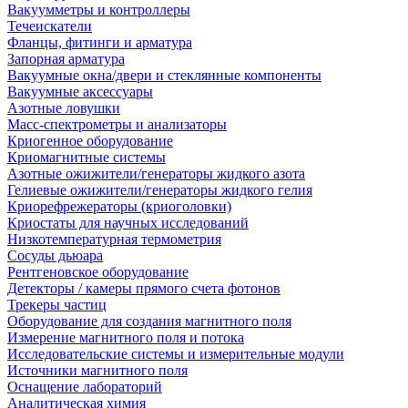
Вакуумметры и контроллеры
Течеискатели
Фланцы, фитинги и арматура
Запорная арматура
Вакуумные окна/двери и стеклянные компоненты
Вакуумные аксессуары
Азотные ловушки
Масс-спектрометры и анализаторы
Криогенное оборудование
Криомагнитные системы
Азотные ожижители/генераторы жидкого азота
Гелиевые ожижители/генераторы жидкого гелия
Криорефрежераторы (криоголовки)
Криостаты для научных исследований
Низкотемпературная термометрия
Сосуды дьюара
Рентгеновское оборудование
Детекторы / камеры прямого счета фотонов
Трекеры частиц
Оборудование для создания магнитного поля
Измерение магнитного поля и потока
Исследовательские системы и измерительные модули
Источники магнитного поля
Оснащение лабораторий
Аналитическая химия