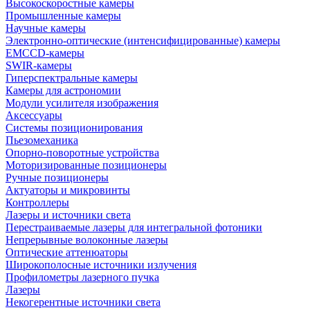
Высокоскоростные камеры
Промышленные камеры
Научные камеры
Электронно-оптические (интенсифицированные) камеры
EMCCD-камеры
SWIR-камеры
Гиперспектральные камеры
Камеры для астрономии
Модули усилителя изображения
Аксессуары
Системы позиционирования
Пьезомеханика
Опорно-поворотные устройства
Моторизированные позиционеры
Ручные позиционеры
Актуаторы и микровинты
Контроллеры
Лазеры и источники света
Перестраиваемые лазеры для интегральной фотоники
Непрерывные волоконные лазеры
Оптические аттенюаторы
Широкополосные источники излучения
Профилометры лазерного пучка
Лазеры
Некогерентные источники света