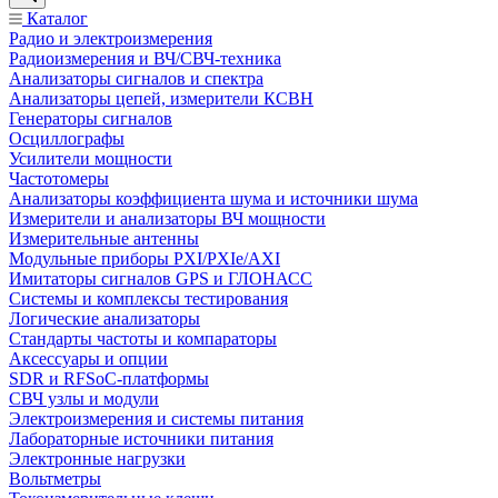
Каталог
Радио и электроизмерения
Радиоизмерения и ВЧ/СВЧ-техника
Анализаторы сигналов и спектра
Анализаторы цепей, измерители КСВН
Генераторы сигналов
Осциллографы
Усилители мощности
Частотомеры
Анализаторы коэффициента шума и источники шума
Измерители и анализаторы ВЧ мощности
Измерительные антенны
Модульные приборы PXI/PXIe/AXI
Имитаторы сигналов GPS и ГЛОНАСС
Системы и комплексы тестирования
Логические анализаторы
Стандарты частоты и компараторы
Аксессуары и опции
SDR и RFSoC‑платформы
СВЧ узлы и модули
Электроизмерения и системы питания
Лабораторные источники питания
Электронные нагрузки
Вольтметры