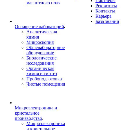
Партнеры
магнитного поля
Реквизиты
Контакты
Карьера
База знаний
Оснащение лабораторий
Аналитическая
химия
Микроскопия
Общелабораторное
оборудование
Биологические
исследования
Органическая
химия и синтез
Пробоподготовка
Чистые помещения
Микроэлектроника и
кристальное
производство
Микроэлектроника
и кристальное