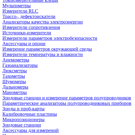
Токоизмерительные клещи
Мультиметры
Измерители RLC
Трассо-, дефектоискатели
Анализаторы качества электроэнергии
Измерители сопротивления
Источники-измерители
Измерители параметров электробезопасности
Аксессуары и опции
Измерение параметров окружающей среды
Измерители температуры и влажности
Анемометры
Газоанализаторы
Люксметры
Тахометры
Шумомеры
Дальномеры
Манометры
Зондовые станции и измерение параметров полупроводников
Параметрические анализаторы полупроводниковых приборов
Зонды и проб-карты
Калибровочные пластины
Микропозиционеры
Зондовые станции
Аксессуары для измерений