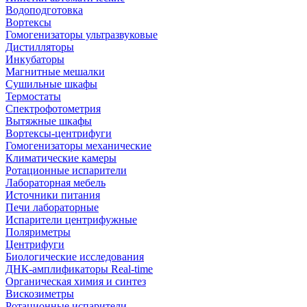
Водоподготовка
Вортексы
Гомогенизаторы ультразвуковые
Дистилляторы
Инкубаторы
Магнитные мешалки
Сушильные шкафы
Термостаты
Спектрофотометрия
Вытяжные шкафы
Вортексы-центрифуги
Гомогенизаторы механические
Климатические камеры
Ротационные испарители
Лабораторная мебель
Источники питания
Печи лабораторные
Испарители центрифужные
Поляриметры
Центрифуги
Биологические исследования
ДНК-амплификаторы Real-time
Органическая химия и синтез
Вискозиметры
Ротационные испарители