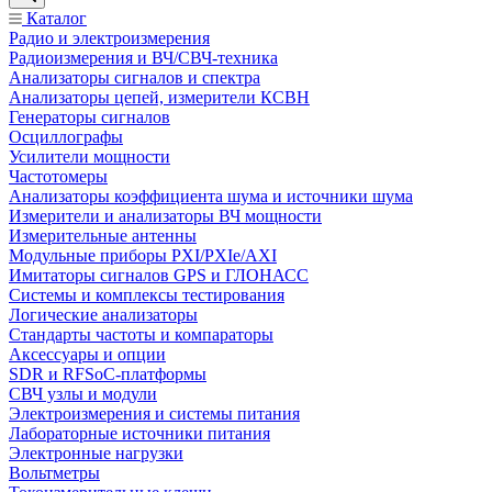
Каталог
Радио и электроизмерения
Радиоизмерения и ВЧ/СВЧ-техника
Анализаторы сигналов и спектра
Анализаторы цепей, измерители КСВН
Генераторы сигналов
Осциллографы
Усилители мощности
Частотомеры
Анализаторы коэффициента шума и источники шума
Измерители и анализаторы ВЧ мощности
Измерительные антенны
Модульные приборы PXI/PXIe/AXI
Имитаторы сигналов GPS и ГЛОНАСС
Системы и комплексы тестирования
Логические анализаторы
Стандарты частоты и компараторы
Аксессуары и опции
SDR и RFSoC‑платформы
СВЧ узлы и модули
Электроизмерения и системы питания
Лабораторные источники питания
Электронные нагрузки
Вольтметры