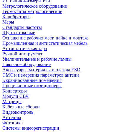
Источники-измерители
Метрологическое оборудование
Термостаты метрологические
Калибраторы
Меры
Стандарты частоты
Шунты токовые
Оснащение рабочих мест, пайка и монтаж
Промышленная и антистатическая мебель
Антистатическая тара
Ручной инструмент
Увеличительные и рабочие лампы
Паяльное оборудование
Аксессуары, материалы и одежда ESD
ЭМС и измерения параметров антенн
Экранированные помещения
Прецизионные позиционеры
Конвертеры
Модули СВЧ
Матрицы
Кабельные сборки
Видеоконтроль
Антенны
Фотоника
Cистемы видеорегистрации