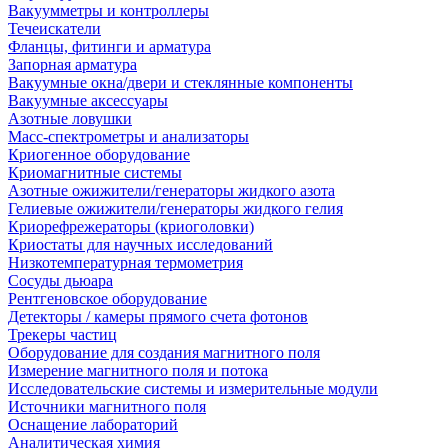
Вакуумметры и контроллеры
Течеискатели
Фланцы, фитинги и арматура
Запорная арматура
Вакуумные окна/двери и стеклянные компоненты
Вакуумные аксессуары
Азотные ловушки
Масс-спектрометры и анализаторы
Криогенное оборудование
Криомагнитные системы
Азотные ожижители/генераторы жидкого азота
Гелиевые ожижители/генераторы жидкого гелия
Криорефрежераторы (криоголовки)
Криостаты для научных исследований
Низкотемпературная термометрия
Сосуды дьюара
Рентгеновское оборудование
Детекторы / камеры прямого счета фотонов
Трекеры частиц
Оборудование для создания магнитного поля
Измерение магнитного поля и потока
Исследовательские системы и измерительные модули
Источники магнитного поля
Оснащение лабораторий
Аналитическая химия