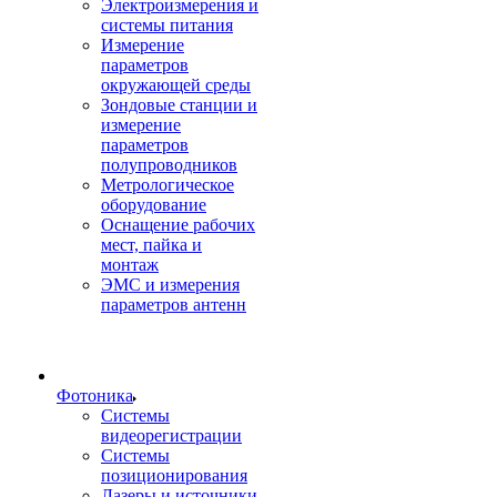
Электроизмерения и
системы питания
Измерение
параметров
окружающей среды
Зондовые станции и
измерение
параметров
полупроводников
Метрологическое
оборудование
Оснащение рабочих
мест, пайка и
монтаж
ЭМС и измерения
параметров антенн
Фотоника
Cистемы
видеорегистрации
Системы
позиционирования
Лазеры и источники