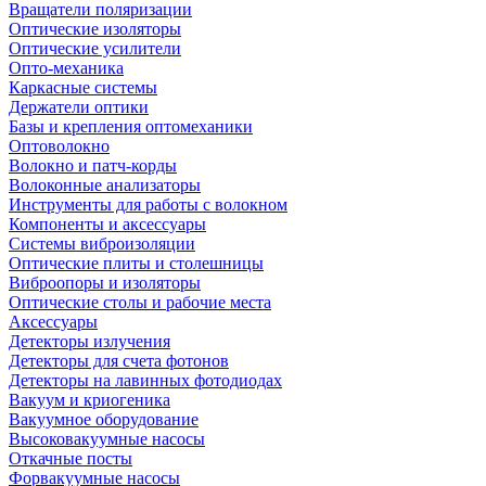
Вращатели поляризации
Оптические изоляторы
Оптические усилители
Опто-механика
Каркасные системы
Держатели оптики
Базы и крепления оптомеханики
Оптоволокно
Волокно и патч-корды
Волоконные анализаторы
Инструменты для работы с волокном
Компоненты и аксессуары
Системы виброизоляции
Оптические плиты и столешницы
Виброопоры и изоляторы
Оптические столы и рабочие места
Аксессуары
Детекторы излучения
Детекторы для счета фотонов
Детекторы на лавинных фотодиодах
Вакуум и криогеника
Вакуумное оборудование
Высоковакуумные насосы
Откачные посты
Форвакуумные насосы