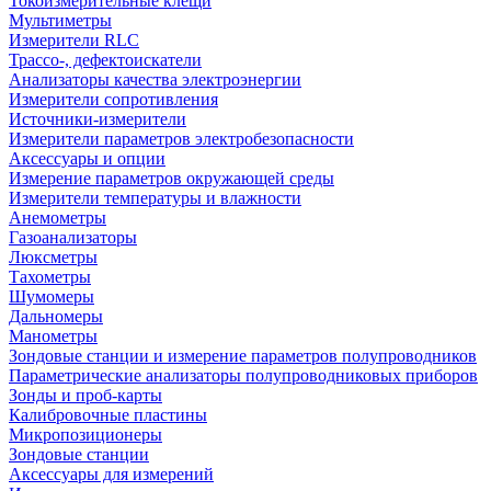
Токоизмерительные клещи
Мультиметры
Измерители RLC
Трассо-, дефектоискатели
Анализаторы качества электроэнергии
Измерители сопротивления
Источники-измерители
Измерители параметров электробезопасности
Аксессуары и опции
Измерение параметров окружающей среды
Измерители температуры и влажности
Анемометры
Газоанализаторы
Люксметры
Тахометры
Шумомеры
Дальномеры
Манометры
Зондовые станции и измерение параметров полупроводников
Параметрические анализаторы полупроводниковых приборов
Зонды и проб-карты
Калибровочные пластины
Микропозиционеры
Зондовые станции
Аксессуары для измерений