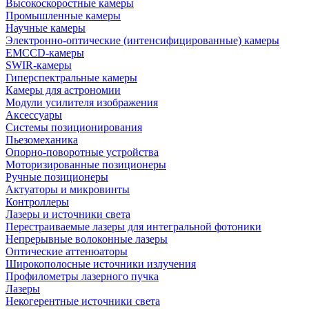
Высокоскоростные камеры
Промышленные камеры
Научные камеры
Электронно-оптические (интенсифицированные) камеры
EMCCD-камеры
SWIR-камеры
Гиперспектральные камеры
Камеры для астрономии
Модули усилителя изображения
Аксессуары
Системы позиционирования
Пьезомеханика
Опорно-поворотные устройства
Моторизированные позиционеры
Ручные позиционеры
Актуаторы и микровинты
Контроллеры
Лазеры и источники света
Перестраиваемые лазеры для интегральной фотоники
Непрерывные волоконные лазеры
Оптические аттенюаторы
Широкополосные источники излучения
Профилометры лазерного пучка
Лазеры
Некогерентные источники света