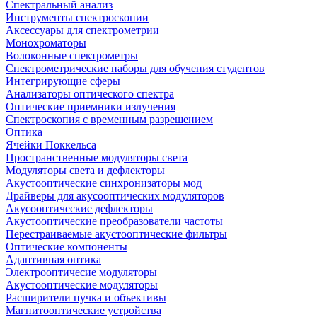
Спектральный анализ
Инструменты спектроскопии
Аксессуары для спектрометрии
Монохроматоры
Волоконные спектрометры
Спектрометрические наборы для обучения студентов
Интегрирующие сферы
Анализаторы оптического спектра
Оптические приемники излучения
Спектроскопия с временным разрешением
Оптика
Ячейки Поккельса
Пространственные модуляторы света
Модуляторы света и дефлекторы
Акустооптические синхронизаторы мод
Драйверы для акусооптических модуляторов
Акусооптические дефлекторы
Акустооптические преобразователи частоты
Перестраиваемые акустооптические фильтры
Оптические компоненты
Адаптивная оптика
Электрооптичесие модуляторы
Акустооптические модуляторы
Расширители пучка и объективы
Магнитооптические устройства