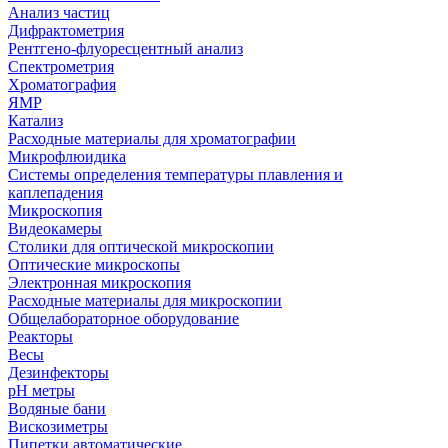
Анализ частиц
Дифрактометрия
Рентгено-флуоресцентный анализ
Спектрометрия
Хроматография
ЯМР
Катализ
Расходные материалы для хроматографии
Микрофлюидика
Системы определения температуры плавления и
каплепадения
Микроскопия
Видеокамеры
Столики для оптической микроскопии
Оптические микроскопы
Электронная микроскопия
Расходные материалы для микроскопии
Общелабораторное оборудование
Реакторы
Весы
Дезинфекторы
рН метры
Водяные бани
Вискозиметры
Пипетки автоматические