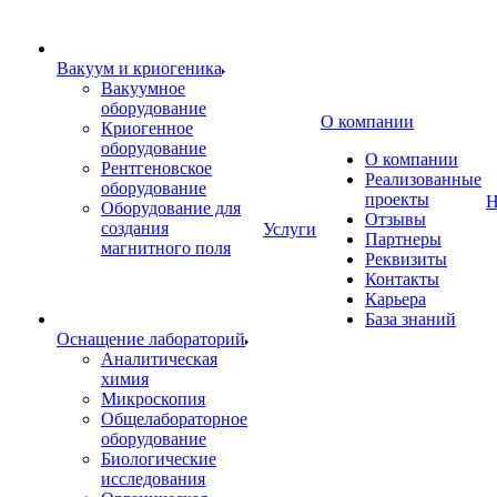
Вакуум и криогеника
Вакуумное
оборудование
О компании
Криогенное
оборудование
О компании
Рентгеновское
Реализованные
оборудование
проекты
Н
Оборудование для
Отзывы
создания
Услуги
Партнеры
магнитного поля
Реквизиты
Контакты
Карьера
База знаний
Оснащение лабораторий
Аналитическая
химия
Микроскопия
Общелабораторное
оборудование
Биологические
исследования