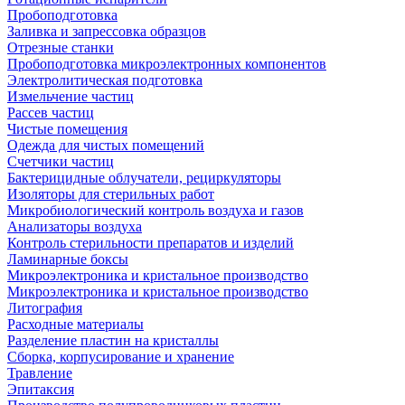
Пробоподготовка
Заливка и запрессовка образцов
Отрезные станки
Пробоподготовка микроэлектронных компонентов
Электролитическая подготовка
Измельчение частиц
Рассев частиц
Чистые помещения
Одежда для чистых помещений
Счетчики частиц
Бактерицидные облучатели, рециркуляторы
Изоляторы для стерильных работ
Микробиологический контроль воздуха и газов
Анализаторы воздуха
Контроль стерильности препаратов и изделий
Ламинарные боксы
Микроэлектроника и кристальное производство
Микроэлектроника и кристальное производство
Литография
Расходные материалы
Разделение пластин на кристаллы
Сборка, корпусирование и хранение
Травление
Эпитаксия