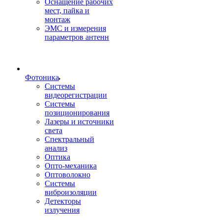
Оснащение рабочих
мест, пайка и
монтаж
ЭМС и измерения
параметров антенн
Фотоника
Cистемы
видеорегистрации
Системы
позиционирования
Лазеры и источники
света
Спектральный
анализ
Оптика
Опто-механика
Оптоволокно
Системы
виброизоляции
Детекторы
излучения