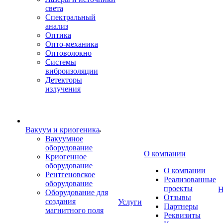
света
Спектральный
анализ
Оптика
Опто-механика
Оптоволокно
Системы
виброизоляции
Детекторы
излучения
Вакуум и криогеника
Вакуумное
оборудование
О компании
Криогенное
оборудование
О компании
Рентгеновское
Реализованные
оборудование
проекты
Н
Оборудование для
Отзывы
создания
Услуги
Партнеры
магнитного поля
Реквизиты