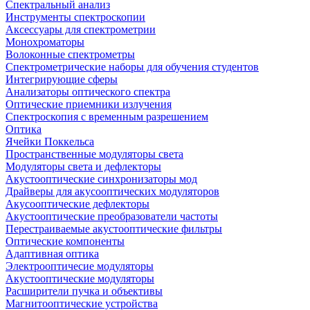
Спектральный анализ
Инструменты спектроскопии
Аксессуары для спектрометрии
Монохроматоры
Волоконные спектрометры
Спектрометрические наборы для обучения студентов
Интегрирующие сферы
Анализаторы оптического спектра
Оптические приемники излучения
Спектроскопия с временным разрешением
Оптика
Ячейки Поккельса
Пространственные модуляторы света
Модуляторы света и дефлекторы
Акустооптические синхронизаторы мод
Драйверы для акусооптических модуляторов
Акусооптические дефлекторы
Акустооптические преобразователи частоты
Перестраиваемые акустооптические фильтры
Оптические компоненты
Адаптивная оптика
Электрооптичесие модуляторы
Акустооптические модуляторы
Расширители пучка и объективы
Магнитооптические устройства