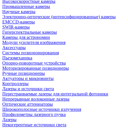
Высокоскоростные камеры
Промышленные камеры
Научные камеры
Электронно-оптические (интенсифицированные) камеры
EMCCD-камеры
SWIR-камеры
Гиперспектральные камеры
Камеры для астрономии
Модули усилителя изображения
Аксессуары
Системы позиционирования
Пьезомеханика
Опорно-поворотные устройства
Моторизированные позиционеры
Ручные позиционеры
Актуаторы и микровинты
Контроллеры
Лазеры и источники света
Перестраиваемые лазеры для интегральной фотоники
Непрерывные волоконные лазеры
Оптические аттенюаторы
Широкополосные источники излучения
Профилометры лазерного пучка
Лазеры
Некогерентные источники света