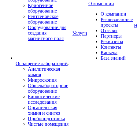
О компании
Криогенное
оборудование
О компании
Рентгеновское
Реализованные
оборудование
проекты
Н
Оборудование для
Отзывы
создания
Услуги
Партнеры
магнитного поля
Реквизиты
Контакты
Карьера
База знаний
Оснащение лабораторий
Аналитическая
химия
Микроскопия
Общелабораторное
оборудование
Биологические
исследования
Органическая
химия и синтез
Пробоподготовка
Чистые помещения