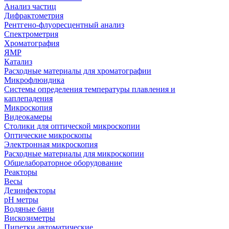
Анализ частиц
Дифрактометрия
Рентгено-флуоресцентный анализ
Спектрометрия
Хроматография
ЯМР
Катализ
Расходные материалы для хроматографии
Микрофлюидика
Системы определения температуры плавления и
каплепадения
Микроскопия
Видеокамеры
Столики для оптической микроскопии
Оптические микроскопы
Электронная микроскопия
Расходные материалы для микроскопии
Общелабораторное оборудование
Реакторы
Весы
Дезинфекторы
рН метры
Водяные бани
Вискозиметры
Пипетки автоматические