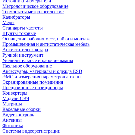
Источники-измерители
Метрологическое оборудование
Термостаты метрологические
Калибраторы
Меры
Стандарты частоты
Шунты токовые
Оснащение рабочих мест, пайка и монтаж
Промышленная и антистатическая мебель
Антистатическая тара
Ручной инструмент
Увеличительные и рабочие лампы
Паяльное оборудование
Аксессуары, материалы и одежда ESD
ЭМС и измерения параметров антенн
Экранированные помещения
Прецизионные позиционеры
Конвертеры
Модули СВЧ
Матрицы
Кабельные сборки
Видеоконтроль
Антенны
Фотоника
Cистемы видеорегистрации