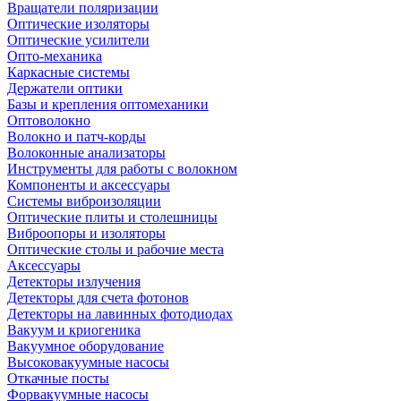
Вращатели поляризации
Оптические изоляторы
Оптические усилители
Опто-механика
Каркасные системы
Держатели оптики
Базы и крепления оптомеханики
Оптоволокно
Волокно и патч-корды
Волоконные анализаторы
Инструменты для работы с волокном
Компоненты и аксессуары
Системы виброизоляции
Оптические плиты и столешницы
Виброопоры и изоляторы
Оптические столы и рабочие места
Аксессуары
Детекторы излучения
Детекторы для счета фотонов
Детекторы на лавинных фотодиодах
Вакуум и криогеника
Вакуумное оборудование
Высоковакуумные насосы
Откачные посты
Форвакуумные насосы