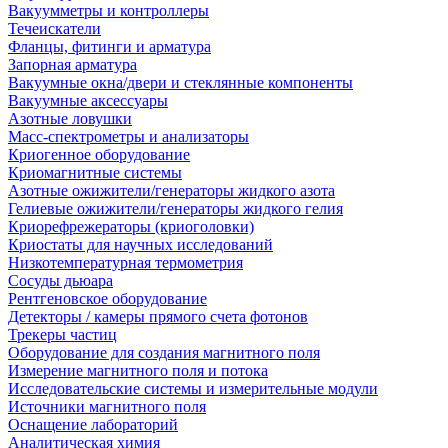
Вакуумметры и контроллеры
Течеискатели
Фланцы, фитинги и арматура
Запорная арматура
Вакуумные окна/двери и стеклянные компоненты
Вакуумные аксессуары
Азотные ловушки
Масс-спектрометры и анализаторы
Криогенное оборудование
Криомагнитные системы
Азотные ожижители/генераторы жидкого азота
Гелиевые ожижители/генераторы жидкого гелия
Криорефрежераторы (криоголовки)
Криостаты для научных исследований
Низкотемпературная термометрия
Сосуды дьюара
Рентгеновское оборудование
Детекторы / камеры прямого счета фотонов
Трекеры частиц
Оборудование для создания магнитного поля
Измерение магнитного поля и потока
Исследовательские системы и измерительные модули
Источники магнитного поля
Оснащение лабораторий
Аналитическая химия