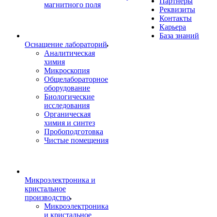
Партнеры
магнитного поля
Реквизиты
Контакты
Карьера
База знаний
Оснащение лабораторий
Аналитическая
химия
Микроскопия
Общелабораторное
оборудование
Биологические
исследования
Органическая
химия и синтез
Пробоподготовка
Чистые помещения
Микроэлектроника и
кристальное
производство
Микроэлектроника
и кристальное