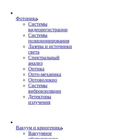
Фотоника
Cистемы
видеорегистрации
Системы
позиционирования
Лазеры и источники
света
Спектральный
анализ
Оптика
Опто-механика
Оптоволокно
Системы
виброизоляции
Детекторы
излучения
Вакуум и криогеника
Вакуумное
оборудование