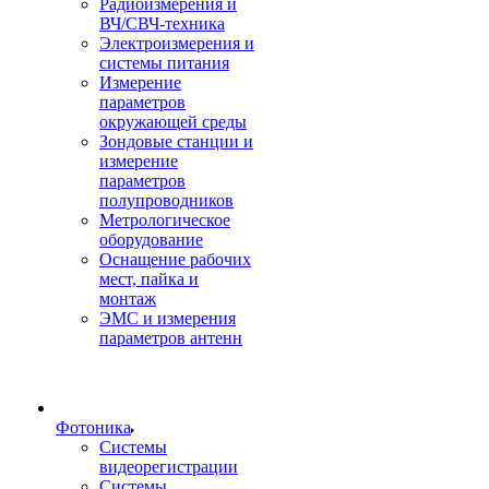
Радиоизмерения и
ВЧ/СВЧ-техника
Электроизмерения и
системы питания
Измерение
параметров
окружающей среды
Зондовые станции и
измерение
параметров
полупроводников
Метрологическое
оборудование
Оснащение рабочих
мест, пайка и
монтаж
ЭМС и измерения
параметров антенн
Фотоника
Cистемы
видеорегистрации
Системы