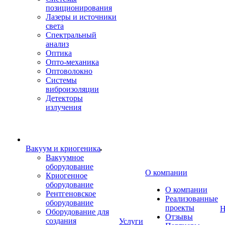
позиционирования
Лазеры и источники
света
Спектральный
анализ
Оптика
Опто-механика
Оптоволокно
Системы
виброизоляции
Детекторы
излучения
Вакуум и криогеника
Вакуумное
оборудование
О компании
Криогенное
оборудование
О компании
Рентгеновское
Реализованные
оборудование
проекты
Н
Оборудование для
Отзывы
создания
Услуги