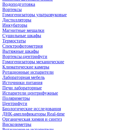
Водоподготовка
Вортексы
Гомогенизаторы ультразвуковые
Дистилляторы
Инкубаторы
Магнитные мешалки
Сушильные шкафы
Термостаты
Спектрофотометрия
Вытяжные шкафы
Вортексы-центрифуги
Гомогенизаторы механические
Климатические камеры
Ротационные испарители
Лабораторная мебель
Источники питания
Печи лабораторные
Испарители центрифужные
Поляриметры
Центрифуги
Биологические исследования
ДНК-амплификаторы Real-time
Органическая химия и синтез
Вискозиметры
Ротационные испарители