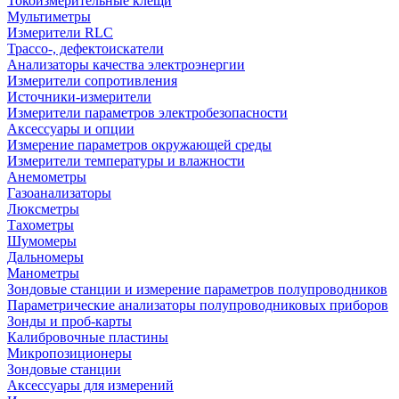
Токоизмерительные клещи
Мультиметры
Измерители RLC
Трассо-, дефектоискатели
Анализаторы качества электроэнергии
Измерители сопротивления
Источники-измерители
Измерители параметров электробезопасности
Аксессуары и опции
Измерение параметров окружающей среды
Измерители температуры и влажности
Анемометры
Газоанализаторы
Люксметры
Тахометры
Шумомеры
Дальномеры
Манометры
Зондовые станции и измерение параметров полупроводников
Параметрические анализаторы полупроводниковых приборов
Зонды и проб-карты
Калибровочные пластины
Микропозиционеры
Зондовые станции
Аксессуары для измерений