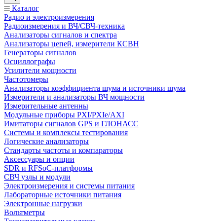
Каталог
Радио и электроизмерения
Радиоизмерения и ВЧ/СВЧ-техника
Анализаторы сигналов и спектра
Анализаторы цепей, измерители КСВН
Генераторы сигналов
Осциллографы
Усилители мощности
Частотомеры
Анализаторы коэффициента шума и источники шума
Измерители и анализаторы ВЧ мощности
Измерительные антенны
Модульные приборы PXI/PXIe/AXI
Имитаторы сигналов GPS и ГЛОНАСС
Системы и комплексы тестирования
Логические анализаторы
Стандарты частоты и компараторы
Аксессуары и опции
SDR и RFSoC‑платформы
СВЧ узлы и модули
Электроизмерения и системы питания
Лабораторные источники питания
Электронные нагрузки
Вольтметры