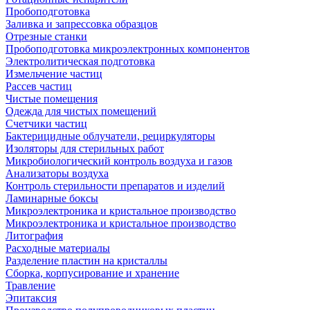
Пробоподготовка
Заливка и запрессовка образцов
Отрезные станки
Пробоподготовка микроэлектронных компонентов
Электролитическая подготовка
Измельчение частиц
Рассев частиц
Чистые помещения
Одежда для чистых помещений
Счетчики частиц
Бактерицидные облучатели, рециркуляторы
Изоляторы для стерильных работ
Микробиологический контроль воздуха и газов
Анализаторы воздуха
Контроль стерильности препаратов и изделий
Ламинарные боксы
Микроэлектроника и кристальное производство
Микроэлектроника и кристальное производство
Литография
Расходные материалы
Разделение пластин на кристаллы
Сборка, корпусирование и хранение
Травление
Эпитаксия