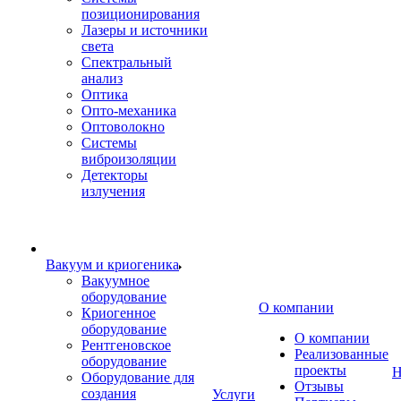
позиционирования
Лазеры и источники
света
Спектральный
анализ
Оптика
Опто-механика
Оптоволокно
Системы
виброизоляции
Детекторы
излучения
Вакуум и криогеника
Вакуумное
оборудование
О компании
Криогенное
оборудование
О компании
Рентгеновское
Реализованные
оборудование
проекты
Н
Оборудование для
Отзывы
создания
Услуги