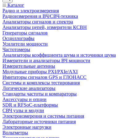
Каталог
Радио и электроизмерения
Радиоизмерения и ВЧ/СВЧ-техника
Анализаторы сигналов и спектра
Анализаторы цепей, измерители КСВН
Генераторы сигналов
Осциллографы
Усилители мощности
Частотомеры
Анализаторы коэффициента шума и источники шума
Измерители и анализаторы ВЧ мощности
Измерительные антенны
Модульные приборы PXI/PXIe/AXI
Имитаторы сигналов GPS и ГЛОНАСС
Системы и комплексы тестирования
Логические анализаторы
Стандарты частоты и компараторы
Аксессуары и опции
SDR и RFSoC‑платформы
СВЧ узлы и модули
Электроизмерения и системы питания
Лабораторные источники питания
Электронные нагрузки
Вольтметры