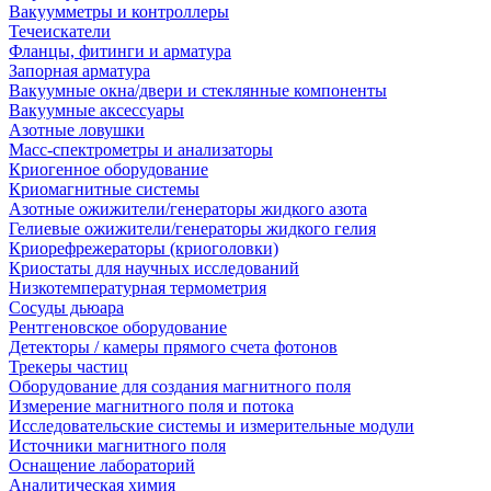
Вакуумметры и контроллеры
Течеискатели
Фланцы, фитинги и арматура
Запорная арматура
Вакуумные окна/двери и стеклянные компоненты
Вакуумные аксессуары
Азотные ловушки
Масс-спектрометры и анализаторы
Криогенное оборудование
Криомагнитные системы
Азотные ожижители/генераторы жидкого азота
Гелиевые ожижители/генераторы жидкого гелия
Криорефрежераторы (криоголовки)
Криостаты для научных исследований
Низкотемпературная термометрия
Сосуды дьюара
Рентгеновское оборудование
Детекторы / камеры прямого счета фотонов
Трекеры частиц
Оборудование для создания магнитного поля
Измерение магнитного поля и потока
Исследовательские системы и измерительные модули
Источники магнитного поля
Оснащение лабораторий
Аналитическая химия