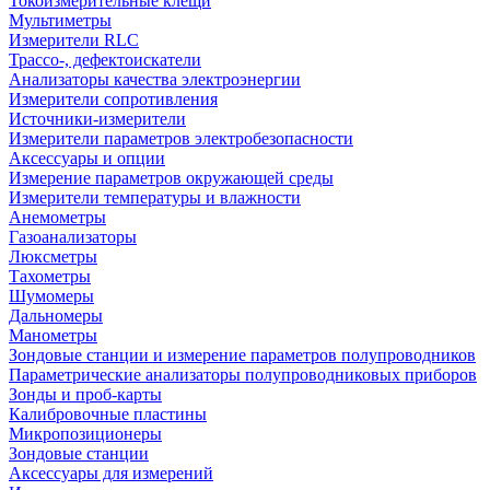
Токоизмерительные клещи
Мультиметры
Измерители RLC
Трассо-, дефектоискатели
Анализаторы качества электроэнергии
Измерители сопротивления
Источники-измерители
Измерители параметров электробезопасности
Аксессуары и опции
Измерение параметров окружающей среды
Измерители температуры и влажности
Анемометры
Газоанализаторы
Люксметры
Тахометры
Шумомеры
Дальномеры
Манометры
Зондовые станции и измерение параметров полупроводников
Параметрические анализаторы полупроводниковых приборов
Зонды и проб-карты
Калибровочные пластины
Микропозиционеры
Зондовые станции
Аксессуары для измерений