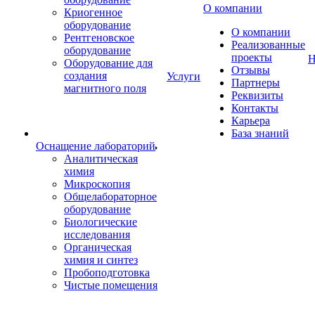
О компании
Криогенное
оборудование
О компании
Рентгеновское
Реализованные
оборудование
проекты
Н
Оборудование для
Отзывы
создания
Услуги
Партнеры
магнитного поля
Реквизиты
Контакты
Карьера
База знаний
Оснащение лабораторий
Аналитическая
химия
Микроскопия
Общелабораторное
оборудование
Биологические
исследования
Органическая
химия и синтез
Пробоподготовка
Чистые помещения