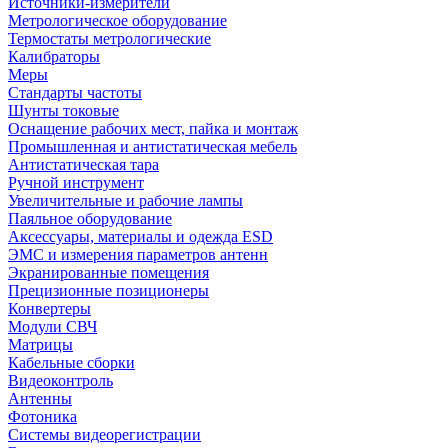
Источники-измерители
Метрологическое оборудование
Термостаты метрологические
Калибраторы
Меры
Стандарты частоты
Шунты токовые
Оснащение рабочих мест, пайка и монтаж
Промышленная и антистатическая мебель
Антистатическая тара
Ручной инструмент
Увеличительные и рабочие лампы
Паяльное оборудование
Аксессуары, материалы и одежда ESD
ЭМС и измерения параметров антенн
Экранированные помещения
Прецизионные позиционеры
Конвертеры
Модули СВЧ
Матрицы
Кабельные сборки
Видеоконтроль
Антенны
Фотоника
Cистемы видеорегистрации