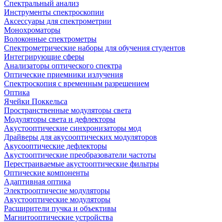
Спектральный анализ
Инструменты спектроскопии
Аксессуары для спектрометрии
Монохроматоры
Волоконные спектрометры
Спектрометрические наборы для обучения студентов
Интегрирующие сферы
Анализаторы оптического спектра
Оптические приемники излучения
Спектроскопия с временным разрешением
Оптика
Ячейки Поккельса
Пространственные модуляторы света
Модуляторы света и дефлекторы
Акустооптические синхронизаторы мод
Драйверы для акусооптических модуляторов
Акусооптические дефлекторы
Акустооптические преобразователи частоты
Перестраиваемые акустооптические фильтры
Оптические компоненты
Адаптивная оптика
Электрооптичесие модуляторы
Акустооптические модуляторы
Расширители пучка и объективы
Магнитооптические устройства