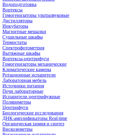
Водоподготовка
Вортексы
Гомогенизаторы ультразвуковые
Дистилляторы
Инкубаторы
Магнитные мешалки
Сушильные шкафы
Термостаты
Спектрофотометрия
Вытяжные шкафы
Вортексы-центрифуги
Гомогенизаторы механические
Климатические камеры
Ротационные испарители
Лабораторная мебель
Источники питания
Печи лабораторные
Испарители центрифужные
Поляриметры
Центрифуги
Биологические исследования
ДНК-амплификаторы Real-time
Органическая химия и синтез
Вискозиметры
Ротационные испарители