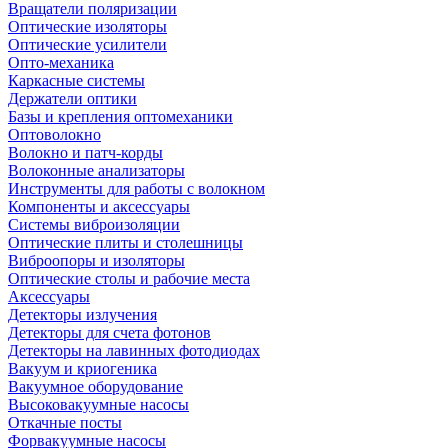
Вращатели поляризации
Оптические изоляторы
Оптические усилители
Опто-механика
Каркасные системы
Держатели оптики
Базы и крепления оптомеханики
Оптоволокно
Волокно и патч-корды
Волоконные анализаторы
Инструменты для работы с волокном
Компоненты и аксессуары
Системы виброизоляции
Оптические плиты и столешницы
Виброопоры и изоляторы
Оптические столы и рабочие места
Аксессуары
Детекторы излучения
Детекторы для счета фотонов
Детекторы на лавинных фотодиодах
Вакуум и криогеника
Вакуумное оборудование
Высоковакуумные насосы
Откачные посты
Форвакуумные насосы