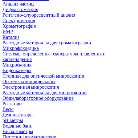
Анализ частиц
Дифрактометрия
Рентгено-флуоресцентный анализ
Спектрометрия
Хроматография
ЯМР
Катализ
Расходные материалы для хроматографии
Микрофлюидика
Системы определения температуры плавления и
каплепадения
Микроскопия
Видеокамеры
Столики для оптической микроскопии
Оптические микроскопы
Электронная микроскопия
Расходные материалы для микроскопии
Общелабораторное оборудование
Реакторы
Весы
Дезинфекторы
рН метры
Водяные бани
Вискозиметры
Пипетки автоматические