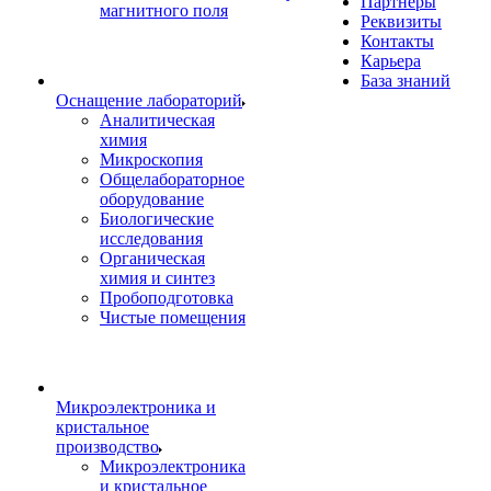
Партнеры
магнитного поля
Реквизиты
Контакты
Карьера
База знаний
Оснащение лабораторий
Аналитическая
химия
Микроскопия
Общелабораторное
оборудование
Биологические
исследования
Органическая
химия и синтез
Пробоподготовка
Чистые помещения
Микроэлектроника и
кристальное
производство
Микроэлектроника
и кристальное