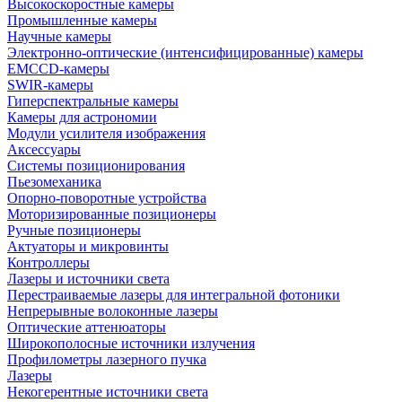
Высокоскоростные камеры
Промышленные камеры
Научные камеры
Электронно-оптические (интенсифицированные) камеры
EMCCD-камеры
SWIR-камеры
Гиперспектральные камеры
Камеры для астрономии
Модули усилителя изображения
Аксессуары
Системы позиционирования
Пьезомеханика
Опорно-поворотные устройства
Моторизированные позиционеры
Ручные позиционеры
Актуаторы и микровинты
Контроллеры
Лазеры и источники света
Перестраиваемые лазеры для интегральной фотоники
Непрерывные волоконные лазеры
Оптические аттенюаторы
Широкополосные источники излучения
Профилометры лазерного пучка
Лазеры
Некогерентные источники света