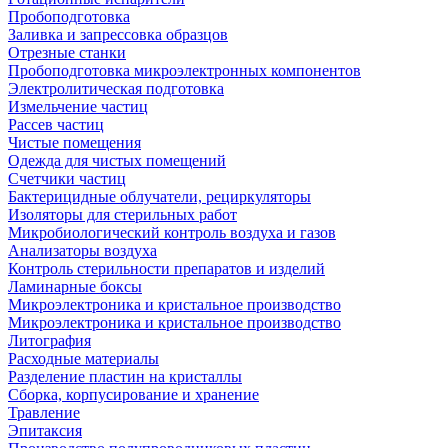
Пробоподготовка
Заливка и запрессовка образцов
Отрезные станки
Пробоподготовка микроэлектронных компонентов
Электролитическая подготовка
Измельчение частиц
Рассев частиц
Чистые помещения
Одежда для чистых помещений
Счетчики частиц
Бактерицидные облучатели, рециркуляторы
Изоляторы для стерильных работ
Микробиологический контроль воздуха и газов
Анализаторы воздуха
Контроль стерильности препаратов и изделий
Ламинарные боксы
Микроэлектроника и кристальное производство
Микроэлектроника и кристальное производство
Литография
Расходные материалы
Разделение пластин на кристаллы
Сборка, корпусирование и хранение
Травление
Эпитаксия