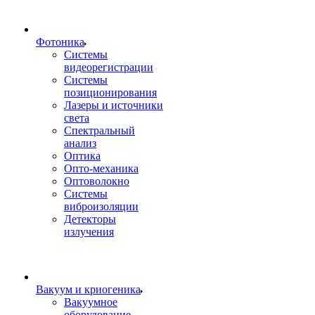
Фотоника
Cистемы
видеорегистрации
Системы
позиционирования
Лазеры и источники
света
Спектральный
анализ
Оптика
Опто-механика
Оптоволокно
Системы
виброизоляции
Детекторы
излучения
Вакуум и криогеника
Вакуумное
оборудование