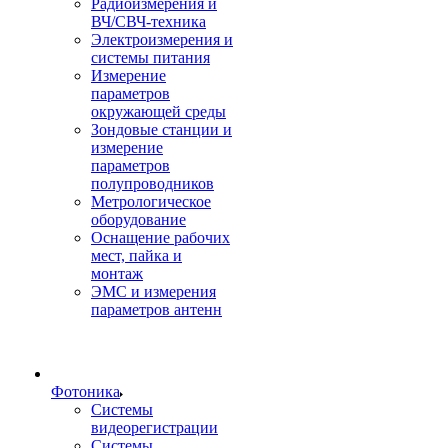
Радиоизмерения и
ВЧ/СВЧ-техника
Электроизмерения и
системы питания
Измерение
параметров
окружающей среды
Зондовые станции и
измерение
параметров
полупроводников
Метрологическое
оборудование
Оснащение рабочих
мест, пайка и
монтаж
ЭМС и измерения
параметров антенн
Фотоника
Cистемы
видеорегистрации
Системы