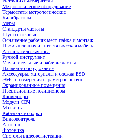
Источники-измерители
Метрологическое оборудование
Термостаты метрологические
Калибраторы
Меры
Стандарты частоты
Шунты токовые
Оснащение рабочих мест, пайка и монтаж
Промышленная и антистатическая мебель
Антистатическая тара
Ручной инструмент
Увеличительные и рабочие лампы
Паяльное оборудование
Аксессуары, материалы и одежда ESD
ЭМС и измерения параметров антенн
Экранированные помещения
Прецизионные позиционеры
Конвертеры
Модули СВЧ
Матрицы
Кабельные сборки
Видеоконтроль
Антенны
Фотоника
Cистемы видеорегистрации