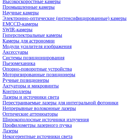
Высокоскоростные камеры
Промышленные камеры
Научные камеры
Электронно-оптические (интенсифицированные) камеры
EMCCD-камеры
SWIR-камеры
Гиперспектральные камеры
Камеры для астрономии
Модули усилителя изображения
Аксессуары
Системы позиционирования
Пьезомеханика
Опорно-поворотные устройства
Моторизированные позиционеры
Ручные позиционеры
Актуаторы и микровинты
Контроллеры
Лазеры и источники света
Перестраиваемые лазеры для интегральной фотоники
Непрерывные волоконные лазеры
Оптические аттенюаторы
Широкополосные источники излучения
Профилометры лазерного пучка
Лазеры
Некогерентные источники света