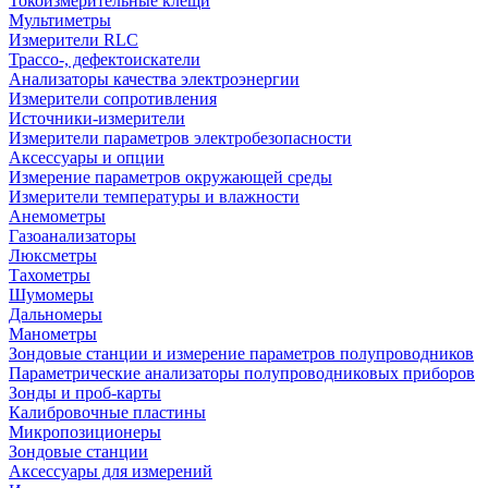
Токоизмерительные клещи
Мультиметры
Измерители RLC
Трассо-, дефектоискатели
Анализаторы качества электроэнергии
Измерители сопротивления
Источники-измерители
Измерители параметров электробезопасности
Аксессуары и опции
Измерение параметров окружающей среды
Измерители температуры и влажности
Анемометры
Газоанализаторы
Люксметры
Тахометры
Шумомеры
Дальномеры
Манометры
Зондовые станции и измерение параметров полупроводников
Параметрические анализаторы полупроводниковых приборов
Зонды и проб-карты
Калибровочные пластины
Микропозиционеры
Зондовые станции
Аксессуары для измерений