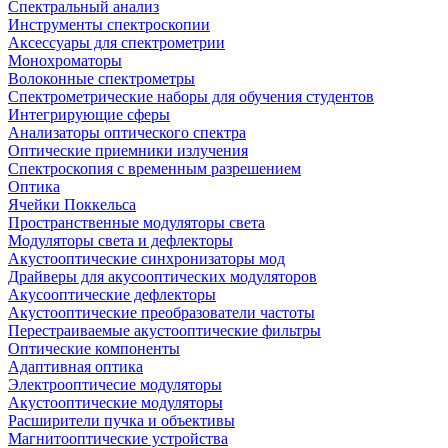
Спектральный анализ
Инструменты спектроскопии
Аксессуары для спектрометрии
Монохроматоры
Волоконные спектрометры
Спектрометрические наборы для обучения студентов
Интегрирующие сферы
Анализаторы оптического спектра
Оптические приемники излучения
Спектроскопия с временным разрешением
Оптика
Ячейки Поккельса
Пространственные модуляторы света
Модуляторы света и дефлекторы
Акустооптические синхронизаторы мод
Драйверы для акусооптических модуляторов
Акусооптические дефлекторы
Акустооптические преобразователи частоты
Перестраиваемые акустооптические фильтры
Оптические компоненты
Адаптивная оптика
Электрооптичесие модуляторы
Акустооптические модуляторы
Расширители пучка и объективы
Магнитооптические устройства