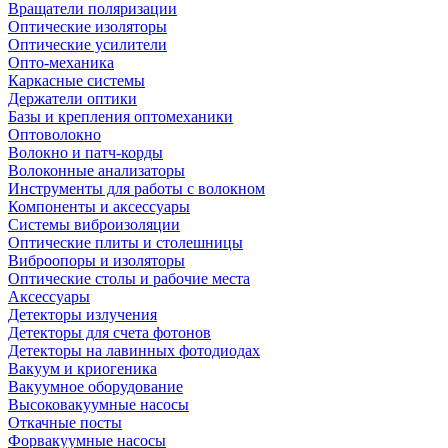
Вращатели поляризации
Оптические изоляторы
Оптические усилители
Опто-механика
Каркасные системы
Держатели оптики
Базы и крепления оптомеханики
Оптоволокно
Волокно и патч-корды
Волоконные анализаторы
Инструменты для работы с волокном
Компоненты и аксессуары
Системы виброизоляции
Оптические плиты и столешницы
Виброопоры и изоляторы
Оптические столы и рабочие места
Аксессуары
Детекторы излучения
Детекторы для счета фотонов
Детекторы на лавинных фотодиодах
Вакуум и криогеника
Вакуумное оборудование
Высоковакуумные насосы
Откачные посты
Форвакуумные насосы