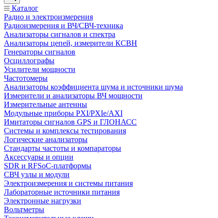
Каталог
Радио и электроизмерения
Радиоизмерения и ВЧ/СВЧ-техника
Анализаторы сигналов и спектра
Анализаторы цепей, измерители КСВН
Генераторы сигналов
Осциллографы
Усилители мощности
Частотомеры
Анализаторы коэффициента шума и источники шума
Измерители и анализаторы ВЧ мощности
Измерительные антенны
Модульные приборы PXI/PXIe/AXI
Имитаторы сигналов GPS и ГЛОНАСС
Системы и комплексы тестирования
Логические анализаторы
Стандарты частоты и компараторы
Аксессуары и опции
SDR и RFSoC‑платформы
СВЧ узлы и модули
Электроизмерения и системы питания
Лабораторные источники питания
Электронные нагрузки
Вольтметры