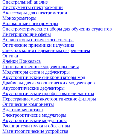
Спектральный анализ
Инструменты спектроскопии
Аксессуары для спектрометрии
Монохроматоры
Волоконные спектрометры
Спектрометрические наборы для обучения студентов
Интегрирующие сферы
Анализаторы оптического спектра
Оптические приемники излучения
Спектроскопия с временным разрешением
Оптика
Ячейки Поккельса
Пространственные модуляторы света
Модуляторы света и дефлекторы
Акустооптические синхронизаторы мод
Драйверы для акусооптических модуляторов
Акусооптические дефлекторы
Акустооптические преобразователи частоты
Перестраиваемые акустооптические фильтры
Оптические компоненты
Адаптивная оптика
Электрооптичесие модуляторы
Акустооптические модуляторы
Расширители пучка и объективы
Магнитооптические устройства