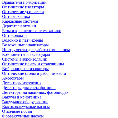
Вращатели поляризации
Оптические изоляторы
Оптические усилители
Опто-механика
Каркасные системы
Держатели оптики
Базы и крепления оптомеханики
Оптоволокно
Волокно и патч-корды
Волоконные анализаторы
Инструменты для работы с волокном
Компоненты и аксессуары
Системы виброизоляции
Оптические плиты и столешницы
Виброопоры и изоляторы
Оптические столы и рабочие места
Аксессуары
Детекторы излучения
Детекторы для счета фотонов
Детекторы на лавинных фотодиодах
Вакуум и криогеника
Вакуумное оборудование
Высоковакуумные насосы
Откачные посты
Форвакуумные насосы