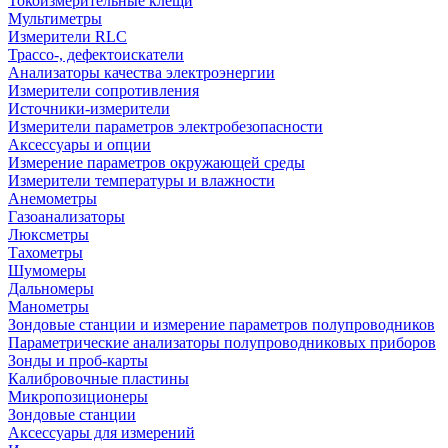
Токоизмерительные клещи
Мультиметры
Измерители RLC
Трассо-, дефектоискатели
Анализаторы качества электроэнергии
Измерители сопротивления
Источники-измерители
Измерители параметров электробезопасности
Аксессуары и опции
Измерение параметров окружающей среды
Измерители температуры и влажности
Анемометры
Газоанализаторы
Люксметры
Тахометры
Шумомеры
Дальномеры
Манометры
Зондовые станции и измерение параметров полупроводников
Параметрические анализаторы полупроводниковых приборов
Зонды и проб-карты
Калибровочные пластины
Микропозиционеры
Зондовые станции
Аксессуары для измерений