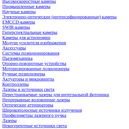
Высокоскоростные камеры
Промышленные камеры
Научные камеры
Электронно-оптические (интенсифицированные) камеры
EMCCD-камеры
SWIR-камеры
Гиперспектральные камеры
Камеры для астрономии
Модули усилителя изображения
Аксессуары
Системы позиционирования
Пьезомеханика
Опорно-поворотные устройства
Моторизированные позиционеры
Ручные позиционеры
Актуаторы и микровинты
Контроллеры
Лазеры и источники света
Перестраиваемые лазеры для интегральной фотоники
Непрерывные волоконные лазеры
Оптические аттенюаторы
Широкополосные источники излучения
Профилометры лазерного пучка
Лазеры
Некогерентные источники света