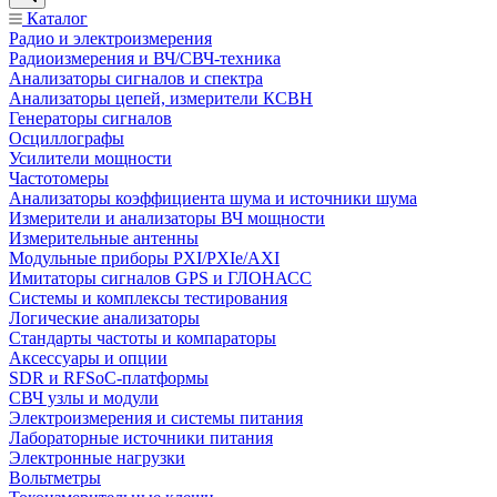
Каталог
Радио и электроизмерения
Радиоизмерения и ВЧ/СВЧ-техника
Анализаторы сигналов и спектра
Анализаторы цепей, измерители КСВН
Генераторы сигналов
Осциллографы
Усилители мощности
Частотомеры
Анализаторы коэффициента шума и источники шума
Измерители и анализаторы ВЧ мощности
Измерительные антенны
Модульные приборы PXI/PXIe/AXI
Имитаторы сигналов GPS и ГЛОНАСС
Системы и комплексы тестирования
Логические анализаторы
Стандарты частоты и компараторы
Аксессуары и опции
SDR и RFSoC‑платформы
СВЧ узлы и модули
Электроизмерения и системы питания
Лабораторные источники питания
Электронные нагрузки
Вольтметры