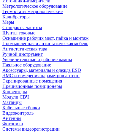
Источники-измерители
Метрологическое оборудование
Термостаты метрологические
Калибраторы
Меры
Стандарты частоты
Шунты токовые
Оснащение рабочих мест, пайка и монтаж
Промышленная и антистатическая мебель
Антистатическая тара
Ручной инструмент
Увеличительные и рабочие лампы
Паяльное оборудование
Аксессуары, материалы и одежда ESD
ЭМС и измерения параметров антенн
Экранированные помещения
Прецизионные позиционеры
Конвертеры
Модули СВЧ
Матрицы
Кабельные сборки
Видеоконтроль
Антенны
Фотоника
Cистемы видеорегистрации